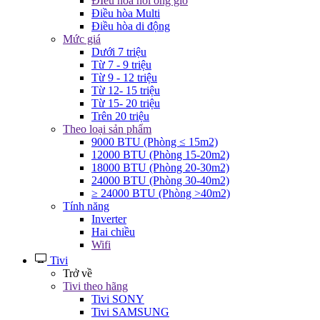
ĐIều hòa nối ống gió
Điều hòa Multi
Điều hòa di động
Mức giá
Dưới 7 triệu
Từ 7 - 9 triệu
Từ 9 - 12 triệu
Từ 12- 15 triệu
Từ 15- 20 triệu
Trên 20 triệu
Theo loại sản phẩm
9000 BTU (Phòng ≤ 15m2)
12000 BTU (Phòng 15-20m2)
18000 BTU (Phòng 20-30m2)
24000 BTU (Phòng 30-40m2)
≥ 24000 BTU (Phòng >40m2)
Tính năng
Inverter
Hai chiều
Wifi
Tivi
Trở về
Tivi theo hãng
Tivi SONY
Tivi SAMSUNG