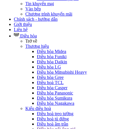
Tin khuyến mại
Vào bếp
Chương trình khuyến mãi
Chính sách - hướng dẫn
Giới thiệu
Liên hệ
Điều hòa
Trở về
Thương hiệu
Điều hòa Midea
Điều hòa Funiki
Điều hòa Daikin
Điều hòa LG
Điều hòa Mitsubishi Heavy
Điều hòa Gree
Điều hoà TCL
Điều hòa Casper
Điều hòa Panasonic
Điều hòa Sumikura
Điều hòa Nagakawa
Kiểu điều hoà
Điều hoà treo tường
Điều hoà tủ đứng
Điều hoà âm trần