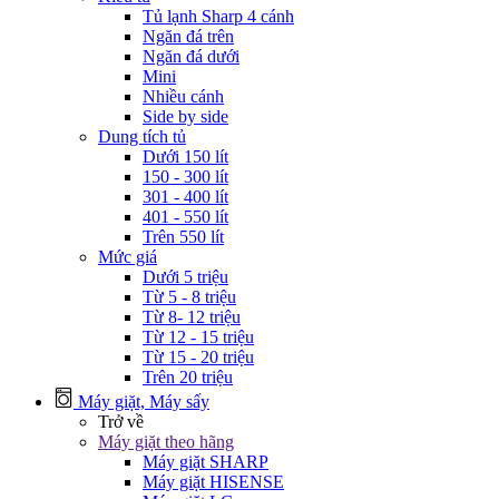
Tủ lạnh Sharp 4 cánh
Ngăn đá trên
Ngăn đá dưới
Mini
Nhiều cánh
Side by side
Dung tích tủ
Dưới 150 lít
150 - 300 lít
301 - 400 lít
401 - 550 lít
Trên 550 lít
Mức giá
Dưới 5 triệu
Từ 5 - 8 triệu
Từ 8- 12 triệu
Từ 12 - 15 triệu
Từ 15 - 20 triệu
Trên 20 triệu
Máy giặt, Máy sấy
Trở về
Máy giặt theo hãng
Máy giặt SHARP
Máy giặt HISENSE