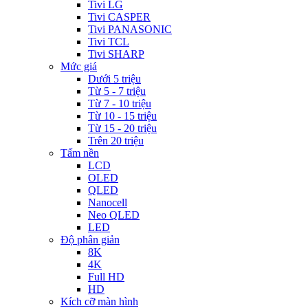
Tivi LG
Tivi CASPER
Tivi PANASONIC
Tivi TCL
Tivi SHARP
Mức giá
Dưới 5 triệu
Từ 5 - 7 triệu
Từ 7 - 10 triệu
Từ 10 - 15 triệu
Từ 15 - 20 triệu
Trên 20 triệu
Tấm nền
LCD
OLED
QLED
Nanocell
Neo QLED
LED
Độ phân giản
8K
4K
Full HD
HD
Kích cỡ màn hình