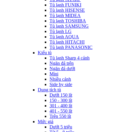
Tủ lạnh FUNIKI
Tủ lạnh HISENSE
Tủ lạnh MIDEA
Tủ lạnh TOSHIBA
Tủ lạnh SAMSUNG
Tủ lạnh LG
Tủ lạnh AQUA
Tủ lạnh HITACHI
Tủ lạnh PANASONIC
Kiểu tủ
Tủ lạnh Sharp 4 cánh
Ngăn đá trên
Ngăn đá dưới
Mini
Nhiều cánh
Side by side
Dung tích tủ
Dưới 150 lít
150 - 300 lít
301 - 400 lít
401 - 550 lít
Trên 550 lít
Mức giá
Dưới 5 triệu