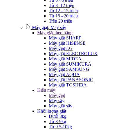
Từ 5 - 8 triệu
Từ 8- 12 triệu
Từ 12 - 15 triệu
Từ 15 - 20 triệu
Trên 20 triệu
Máy giặt, Máy sấy
Máy giặt theo hãng
Máy giặt SHARP
Máy giặt HISENSE
Máy giặt LG
Máy giặt ELECTROLUX
Máy giặt MIDEA
Máy giặt SUMIKURA
Máy giặt SAMSUNG
Máy giặt AQUA
Máy giặt PANASONIC
Máy giặt TOSHIBA
Kiểu máy
Máy giặt
Máy sấy
Máy giặt sấy
Khối lượng giặt
Dưới 8kg
Từ 8-9kg
Từ 9.5-10kg