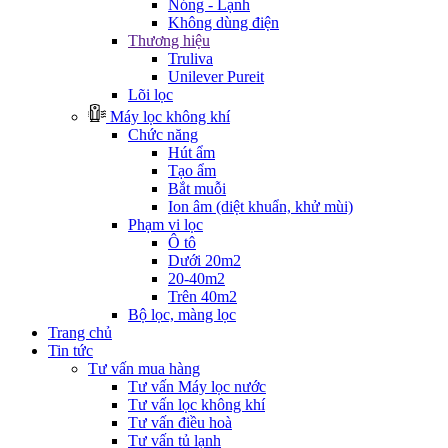
Nóng - Lạnh
Không dùng điện
Thương hiệu
Truliva
Unilever Pureit
Lõi lọc
Máy lọc không khí
Chức năng
Hút ẩm
Tạo ẩm
Bắt muỗi
Ion âm (diệt khuẩn, khử mùi)
Phạm vi lọc
Ô tô
Dưới 20m2
20-40m2
Trên 40m2
Bộ lọc, màng lọc
Trang chủ
Tin tức
Tư vấn mua hàng
Tư vấn Máy lọc nước
Tư vấn lọc không khí
Tư vấn điều hoà
Tư vấn tủ lạnh