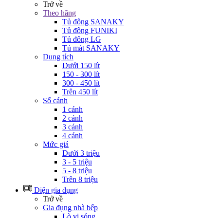
Trở về
Theo hãng
Tủ đông SANAKY
Tủ đông FUNIKI
Tủ đông LG
Tủ mát SANAKY
Dung tích
Dưới 150 lít
150 - 300 lít
300 - 450 lít
Trên 450 lít
Số cánh
1 cánh
2 cánh
3 cánh
4 cánh
Mức giá
Dưới 3 triệu
3 - 5 triệu
5 - 8 triệu
Trên 8 triệu
Điện gia dụng
Trở về
Gia đụng nhà bếp
Lò vi sóng