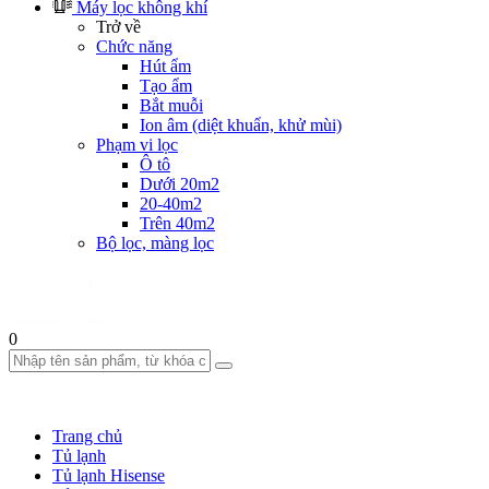
Máy lọc không khí
Trở về
Chức năng
Hút ẩm
Tạo ẩm
Bắt muỗi
Ion âm (diệt khuẩn, khử mùi)
Phạm vi lọc
Ô tô
Dưới 20m2
20-40m2
Trên 40m2
Bộ lọc, màng lọc
0
Trang chủ
Tủ lạnh
Tủ lạnh Hisense