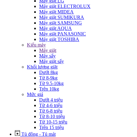
Máy giặt LG
Máy giặt ELECTROLUX
Máy giặt MIDEA
Máy giặt SUMIKURA
Máy giặt SAMSUNG
Máy giặt AQUA
Máy giặt PANASONIC
Máy giặt TOSHIBA
Kiểu máy
Máy giặt
Máy sấy
Máy giặt sấy
Khối lượng giặt
Dưới 8kg
Từ 8-9kg
Từ 9.5-10kg
Trên 10kg
Mức giá
Dưới 4 triệu
Từ 4-6 triệu
Từ 6-8 triệu
Từ 8-10 triệu
Từ 10-15 triệu
Trên 15 triệu
Tủ đông - Tủ mát