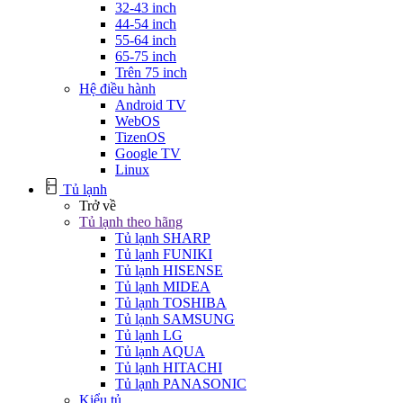
32-43 inch
44-54 inch
55-64 inch
65-75 inch
Trên 75 inch
Hệ điều hành
Android TV
WebOS
TizenOS
Google TV
Linux
Tủ lạnh
Trở về
Tủ lạnh theo hãng
Tủ lạnh SHARP
Tủ lạnh FUNIKI
Tủ lạnh HISENSE
Tủ lạnh MIDEA
Tủ lạnh TOSHIBA
Tủ lạnh SAMSUNG
Tủ lạnh LG
Tủ lạnh AQUA
Tủ lạnh HITACHI
Tủ lạnh PANASONIC
Kiểu tủ