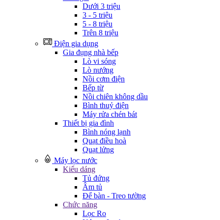
Dưới 3 triệu
3 - 5 triệu
5 - 8 triệu
Trên 8 triệu
Điện gia dụng
Gia đụng nhà bếp
Lò vi sóng
Lò nướng
Nồi cơm điện
Bếp từ
Nồi chiên không dầu
Bình thuỷ điện
Máy rửa chén bát
Thiết bị gia đình
Bình nóng lạnh
Quạt điều hoà
Quạt lửng
Máy lọc nước
Kiểu dáng
Tủ đứng
Âm tủ
Để bàn - Treo tường
Chức năng
Lọc Ro