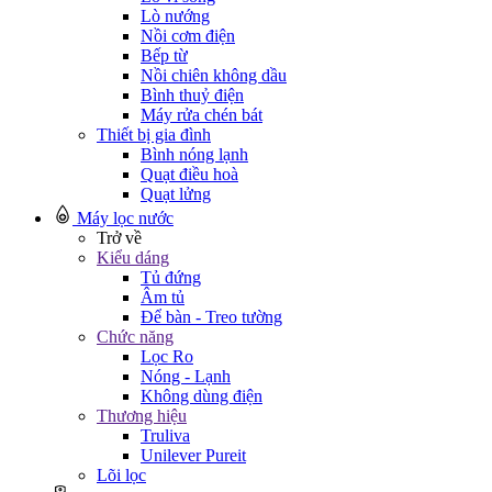
Lò nướng
Nồi cơm điện
Bếp từ
Nồi chiên không dầu
Bình thuỷ điện
Máy rửa chén bát
Thiết bị gia đình
Bình nóng lạnh
Quạt điều hoà
Quạt lửng
Máy lọc nước
Trở về
Kiểu dáng
Tủ đứng
Âm tủ
Để bàn - Treo tường
Chức năng
Lọc Ro
Nóng - Lạnh
Không dùng điện
Thương hiệu
Truliva
Unilever Pureit
Lõi lọc