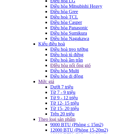
Điều hòa LG
Điều hòa Mitsubishi Heavy
Điều hòa Gree
Điều hoà TCL
Điều hòa Casper
Điều hòa Panasonic
Điều hòa Sumikura
Điều hòa Nagakawa
Kiểu điều hoà
Điều hoà treo tường
Điều hoà tủ đứng
Điều hoà âm trần
ĐIều hòa nối ống gió
Điều hòa Multi
Điều hòa di động
Mức giá
Dưới 7 triệu
Từ 7 - 9 triệu
Từ 9 - 12 triệu
Từ 12- 15 triệu
Từ 15- 20 triệu
Trên 20 triệu
Theo loại sản phẩm
9000 BTU (Phòng ≤ 15m2)
12000 BTU (Phòng 15-20m2)