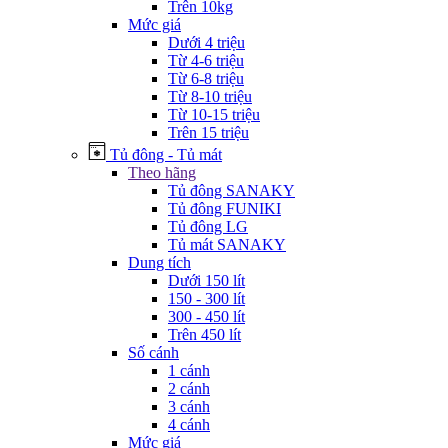
Trên 10kg
Mức giá
Dưới 4 triệu
Từ 4-6 triệu
Từ 6-8 triệu
Từ 8-10 triệu
Từ 10-15 triệu
Trên 15 triệu
Tủ đông - Tủ mát
Theo hãng
Tủ đông SANAKY
Tủ đông FUNIKI
Tủ đông LG
Tủ mát SANAKY
Dung tích
Dưới 150 lít
150 - 300 lít
300 - 450 lít
Trên 450 lít
Số cánh
1 cánh
2 cánh
3 cánh
4 cánh
Mức giá