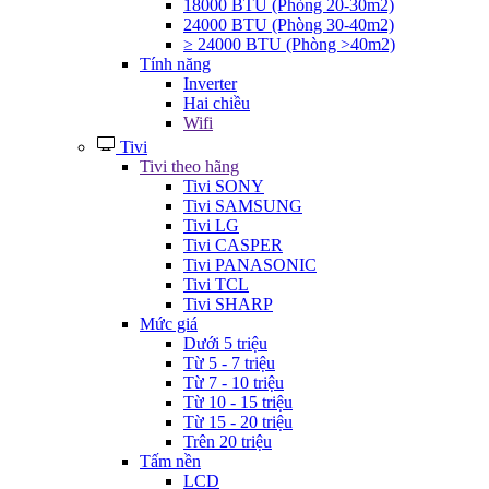
18000 BTU (Phòng 20-30m2)
24000 BTU (Phòng 30-40m2)
≥ 24000 BTU (Phòng >40m2)
Tính năng
Inverter
Hai chiều
Wifi
Tivi
Tivi theo hãng
Tivi SONY
Tivi SAMSUNG
Tivi LG
Tivi CASPER
Tivi PANASONIC
Tivi TCL
Tivi SHARP
Mức giá
Dưới 5 triệu
Từ 5 - 7 triệu
Từ 7 - 10 triệu
Từ 10 - 15 triệu
Từ 15 - 20 triệu
Trên 20 triệu
Tấm nền
LCD