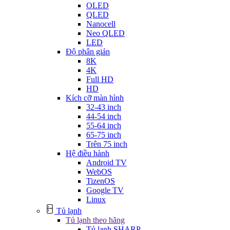
OLED
QLED
Nanocell
Neo QLED
LED
Độ phân giản
8K
4K
Full HD
HD
Kích cỡ màn hình
32-43 inch
44-54 inch
55-64 inch
65-75 inch
Trên 75 inch
Hệ điều hành
Android TV
WebOS
TizenOS
Google TV
Linux
Tủ lạnh
Tủ lạnh theo hãng
Tủ lạnh SHARP