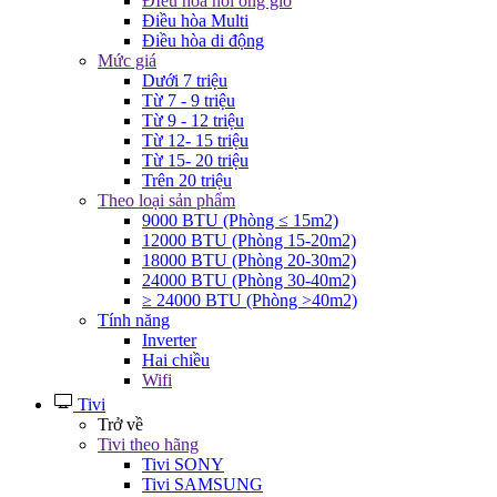
ĐIều hòa nối ống gió
Điều hòa Multi
Điều hòa di động
Mức giá
Dưới 7 triệu
Từ 7 - 9 triệu
Từ 9 - 12 triệu
Từ 12- 15 triệu
Từ 15- 20 triệu
Trên 20 triệu
Theo loại sản phẩm
9000 BTU (Phòng ≤ 15m2)
12000 BTU (Phòng 15-20m2)
18000 BTU (Phòng 20-30m2)
24000 BTU (Phòng 30-40m2)
≥ 24000 BTU (Phòng >40m2)
Tính năng
Inverter
Hai chiều
Wifi
Tivi
Trở về
Tivi theo hãng
Tivi SONY
Tivi SAMSUNG