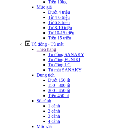
Trên 10kg
Mức giá
Dưới 4 triệu
Từ 4-6 triệu
Từ 6-8 triệu
Từ 8-10 triệu
Từ 10-15 triệu
Trên 15 triệu
Tủ đông - Tủ mát
Theo hãng
Tủ đông SANAKY
Tủ đông FUNIKI
Tủ đông LG
Tủ mát SANAKY
Dung tích
Dưới 150 lít
150 - 300 lít
300 - 450 lít
Trên 450 lít
Số cánh
1 cánh
2 cánh
3 cánh
4 cánh
Mức giá