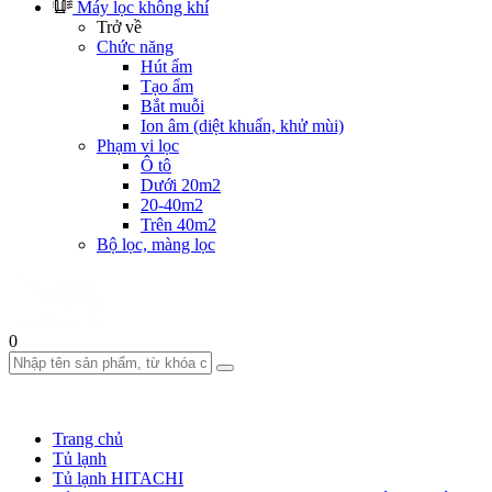
Máy lọc không khí
Trở về
Chức năng
Hút ẩm
Tạo ẩm
Bắt muỗi
Ion âm (diệt khuẩn, khử mùi)
Phạm vi lọc
Ô tô
Dưới 20m2
20-40m2
Trên 40m2
Bộ lọc, màng lọc
0
Trang chủ
Tủ lạnh
Tủ lạnh HITACHI