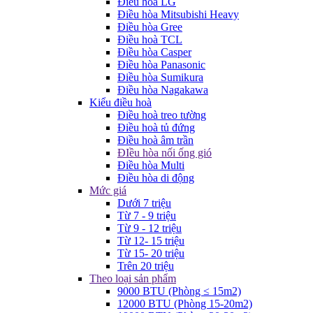
Điều hòa LG
Điều hòa Mitsubishi Heavy
Điều hòa Gree
Điều hoà TCL
Điều hòa Casper
Điều hòa Panasonic
Điều hòa Sumikura
Điều hòa Nagakawa
Kiểu điều hoà
Điều hoà treo tường
Điều hoà tủ đứng
Điều hoà âm trần
ĐIều hòa nối ống gió
Điều hòa Multi
Điều hòa di động
Mức giá
Dưới 7 triệu
Từ 7 - 9 triệu
Từ 9 - 12 triệu
Từ 12- 15 triệu
Từ 15- 20 triệu
Trên 20 triệu
Theo loại sản phẩm
9000 BTU (Phòng ≤ 15m2)
12000 BTU (Phòng 15-20m2)