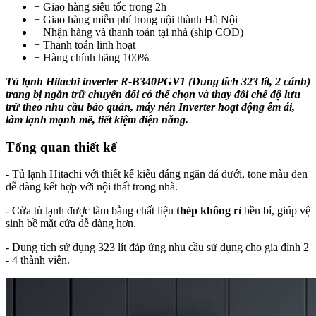
+ Giao hàng siêu tốc trong
2h
+ Giao hàng miễn phí trong nội thành Hà Nội
+ Nhận hàng và thanh toán tại nhà
(ship COD)
+ Thanh toán linh hoạt
+ Hàng chính hãng 100%
Tủ lạnh Hitachi inverter R-B340PGV1 (Dung tích 323 lít, 2 cánh)
trang bị ngăn trữ chuyển đổi có thể chọn và thay đổi chế độ lưu
trữ theo nhu cầu bảo quản, máy nén Inverter hoạt động êm ái,
làm lạnh mạnh mẽ, tiết kiệm điện năng.
Tổng quan thiết kế
- Tủ lạnh Hitachi với thiết kế kiểu dáng ngăn đá dưới, tone màu đen
dễ dàng kết hợp với nội thất trong nhà.
- Cửa tủ lạnh được làm bằng chất liệu
thép không rỉ
bền bỉ, giúp vệ
sinh bề mặt cửa dễ dàng hơn.
- Dung tích sử dụng 323 lít đáp ứng nhu cầu sử dụng cho gia đình 2
- 4 thành viên.