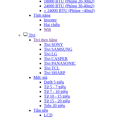
18000 BTU (Phòng 20-30m2)
24000 BTU (Phòng 30-40m2)
≥ 24000 BTU (Phòng >40m2)
Tính năng
Inverter
Hai chiều
Wifi
Tivi
Tivi theo hãng
Tivi SONY
Tivi SAMSUNG
Tivi LG
Tivi CASPER
Tivi PANASONIC
Tivi TCL
Tivi SHARP
Mức giá
Dưới 5 triệu
Từ 5 - 7 triệu
Từ 7 - 10 triệu
Từ 10 - 15 triệu
Từ 15 - 20 triệu
Trên 20 triệu
Tấm nền
LCD