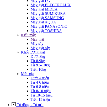
Máy giặt LG
Máy giặt ELECTROLUX
Máy giặt MIDEA
Máy giặt SUMIKURA
Máy giặt SAMSUNG
Máy giặt AQUA
Máy giặt PANASONIC
Máy giặt TOSHIBA
Kiểu máy
Máy giặt
Máy sấy
Máy giặt sấy
Khối lượng giặt
Dưới 8kg
Từ 8-9kg
Từ 9.5-10kg
Trên 10kg
Mức giá
Dưới 4 triệu
Từ 4-6 triệu
Từ 6-8 triệu
Từ 8-10 triệu
Từ 10-15 triệu
Trên 15 triệu
Tủ đông - Tủ mát