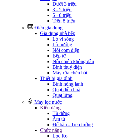
Dưới 3 triệu
3 - 5 triệu
5 - 8 triệu
Trên 8 triệu
Điện gia dụng
Gia đụng nhà bếp
Lò vi sóng
Lò nướng
Nồi cơm điện
Bếp từ
Nồi chiên không dầu
Bình thuỷ điện
Máy rửa chén bát
Thiết bị gia đình
Bình nóng lạnh
Quạt điều hoà
Quạt lửng
Máy lọc nước
Kiểu dáng
Tủ đứng
Âm tủ
Để bàn - Treo tường
Chức năng
Lọc Ro