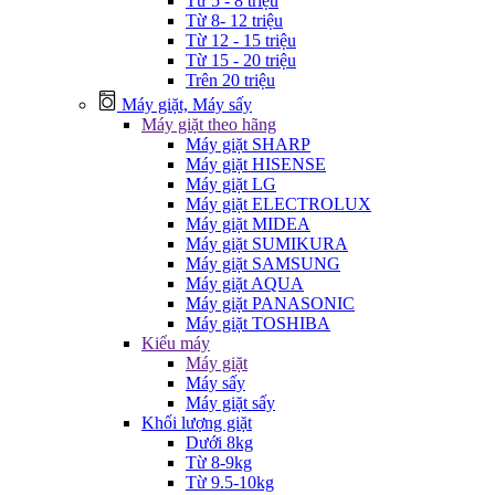
Từ 5 - 8 triệu
Từ 8- 12 triệu
Từ 12 - 15 triệu
Từ 15 - 20 triệu
Trên 20 triệu
Máy giặt, Máy sấy
Máy giặt theo hãng
Máy giặt SHARP
Máy giặt HISENSE
Máy giặt LG
Máy giặt ELECTROLUX
Máy giặt MIDEA
Máy giặt SUMIKURA
Máy giặt SAMSUNG
Máy giặt AQUA
Máy giặt PANASONIC
Máy giặt TOSHIBA
Kiểu máy
Máy giặt
Máy sấy
Máy giặt sấy
Khối lượng giặt
Dưới 8kg
Từ 8-9kg
Từ 9.5-10kg