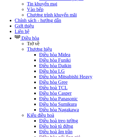
Tin khuyến mại
Vào bếp
Chương trình khuyến mãi
Chính sách - hướng dẫn
Giới thiệu
Liên hệ
Điều hòa
Trở về
Thương hiệu
Điều hòa Midea
Điều hòa Funiki
Điều hòa Daikin
Điều hòa LG
Điều hòa Mitsubishi Heavy
Điều hòa Gree
Điều hoà TCL
Điều hòa Casper
Điều hòa Panasonic
Điều hòa Sumikura
Điều hòa Nagakawa
Kiểu điều hoà
Điều hoà treo tường
Điều hoà tủ đứng
Điều hoà âm trần