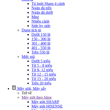
Tủ lạnh Sharp 4 cánh
Ngăn đá trên
Ngăn đá dưới
Mini
Nhiều cánh
Side by side
Dung tích tủ
Dưới 150 lít
150 - 300 lít
301 - 400 lít
401 - 550 lít
Trên 550 lít
Mức giá
Dưới 5 triệu
Từ 5 - 8 triệu
Từ 8- 12 triệu
Từ 12 - 15 triệu
Từ 15 - 20 triệu
Trên 20 triệu
Máy giặt, Máy sấy
Trở về
Máy giặt theo hãng
Máy giặt SHARP
Máy giặt HISENSE