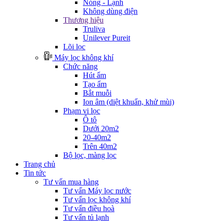
Nóng - Lạnh
Không dùng điện
Thương hiệu
Truliva
Unilever Pureit
Lõi lọc
Máy lọc không khí
Chức năng
Hút ẩm
Tạo ẩm
Bắt muỗi
Ion âm (diệt khuẩn, khử mùi)
Phạm vi lọc
Ô tô
Dưới 20m2
20-40m2
Trên 40m2
Bộ lọc, màng lọc
Trang chủ
Tin tức
Tư vấn mua hàng
Tư vấn Máy lọc nước
Tư vấn lọc không khí
Tư vấn điều hoà
Tư vấn tủ lạnh