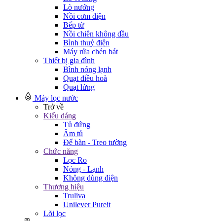
Lò nướng
Nồi cơm điện
Bếp từ
Nồi chiên không dầu
Bình thuỷ điện
Máy rửa chén bát
Thiết bị gia đình
Bình nóng lạnh
Quạt điều hoà
Quạt lửng
Máy lọc nước
Trở về
Kiểu dáng
Tủ đứng
Âm tủ
Để bàn - Treo tường
Chức năng
Lọc Ro
Nóng - Lạnh
Không dùng điện
Thương hiệu
Truliva
Unilever Pureit
Lõi lọc