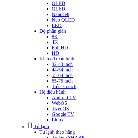
OLED
QLED
Nanocell
Neo QLED
LED
Độ phân giản
8K
4K
Full HD
HD
Kích cỡ màn hình
32-43 inch
44-54 inch
55-64 inch
65-75 inch
Trên 75 inch
Hệ điều hành
Android TV
WebOS
TizenOS
Google TV
Linux
Tủ lạnh
Tủ lạnh theo hãng
Tủ lạnh SHARP