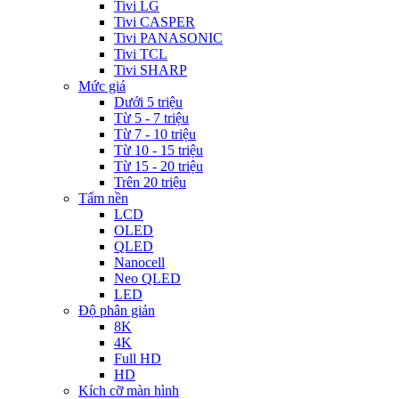
Tivi LG
Tivi CASPER
Tivi PANASONIC
Tivi TCL
Tivi SHARP
Mức giá
Dưới 5 triệu
Từ 5 - 7 triệu
Từ 7 - 10 triệu
Từ 10 - 15 triệu
Từ 15 - 20 triệu
Trên 20 triệu
Tấm nền
LCD
OLED
QLED
Nanocell
Neo QLED
LED
Độ phân giản
8K
4K
Full HD
HD
Kích cỡ màn hình