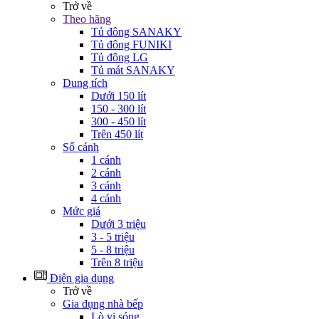
Trở về
Theo hãng
Tủ đông SANAKY
Tủ đông FUNIKI
Tủ đông LG
Tủ mát SANAKY
Dung tích
Dưới 150 lít
150 - 300 lít
300 - 450 lít
Trên 450 lít
Số cánh
1 cánh
2 cánh
3 cánh
4 cánh
Mức giá
Dưới 3 triệu
3 - 5 triệu
5 - 8 triệu
Trên 8 triệu
Điện gia dụng
Trở về
Gia đụng nhà bếp
Lò vi sóng