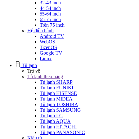
32-43 inch
44-54 inch
55-64 inch
65-75 inch
Trên 75 inch
Hệ điều hành
Android TV
WebOS
TizenOS
Google TV
Linux
Tủ lạnh
Trở về
Tủ lạnh theo hãng
Tủ lạnh SHARP
Tủ lạnh FUNIKI
Tủ lạnh HISENSE
Tủ lạnh MIDEA
Tủ lạnh TOSHIBA
Tủ lạnh SAMSUNG
Tủ lạnh LG
Tủ lạnh AQUA
Tủ lạnh HITACHI
Tủ lạnh PANASONIC
Kiểu tủ