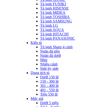
Tủ lạnh FUNIKI
Tủ lạnh HISENSE
Tủ lạnh MIDEA
Tủ lạnh TOSHIBA
Tủ lạnh SAMSUNG
Tủ lạnh LG
Tủ lạnh AQUA
Tủ lạnh HITACHI
Tủ lạnh PANASONIC
Kiểu tủ
Tủ lạnh Sharp 4 cánh
Ngăn đá trên
Ngăn đá dưới
Mini
Nhiều cánh
Side by side
Dung tích tủ
Dưới 150 lít
150 - 300 lít
301 - 400 lít
401 - 550 lít
Trên 550 lít
Mức giá
Dưới 5 triệu