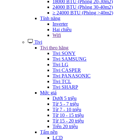
18000 BTU (Phòng 20-30m2)
24000 BTU (Phòng 30-40m2)
≥ 24000 BTU (Phòng >40m2)
Tính năng
Inverter
Hai chiều
Wifi
Tivi
Tivi theo hãng
Tivi SONY
Tivi SAMSUNG
Tivi LG
Tivi CASPER
Tivi PANASONIC
Tivi TCL
Tivi SHARP
Mức giá
Dưới 5 triệu
Từ 5 - 7 triệu
Từ 7 - 10 triệu
Từ 10 - 15 triệu
Từ 15 - 20 triệu
Trên 20 triệu
Tấm nền
LCD