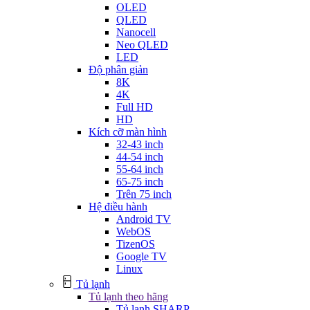
OLED
QLED
Nanocell
Neo QLED
LED
Độ phân giản
8K
4K
Full HD
HD
Kích cỡ màn hình
32-43 inch
44-54 inch
55-64 inch
65-75 inch
Trên 75 inch
Hệ điều hành
Android TV
WebOS
TizenOS
Google TV
Linux
Tủ lạnh
Tủ lạnh theo hãng
Tủ lạnh SHARP