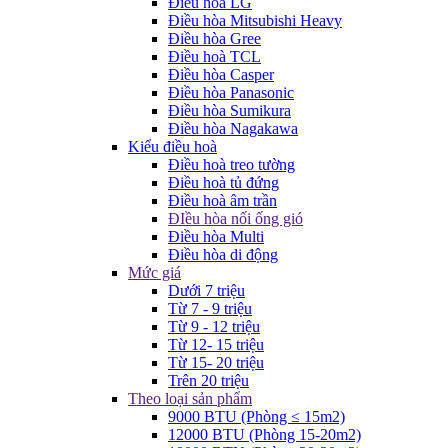
Điều hòa LG
Điều hòa Mitsubishi Heavy
Điều hòa Gree
Điều hoà TCL
Điều hòa Casper
Điều hòa Panasonic
Điều hòa Sumikura
Điều hòa Nagakawa
Kiểu điều hoà
Điều hoà treo tường
Điều hoà tủ đứng
Điều hoà âm trần
ĐIều hòa nối ống gió
Điều hòa Multi
Điều hòa di động
Mức giá
Dưới 7 triệu
Từ 7 - 9 triệu
Từ 9 - 12 triệu
Từ 12- 15 triệu
Từ 15- 20 triệu
Trên 20 triệu
Theo loại sản phẩm
9000 BTU (Phòng ≤ 15m2)
12000 BTU (Phòng 15-20m2)