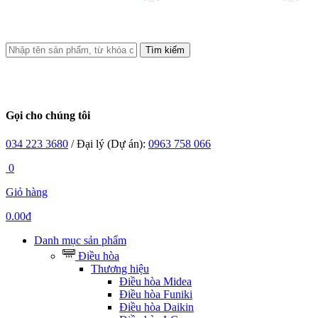
Tìm kiếm
Gọi cho chúng tôi
034 223 3680
/ Đại lý (Dự án):
0963 758 066
0
Giỏ hàng
0.00đ
Danh mục sản phẩm
Điều hòa
Thương hiệu
Điều hòa Midea
Điều hòa Funiki
Điều hòa Daikin