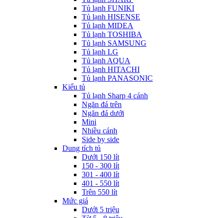
Tủ lạnh FUNIKI
Tủ lạnh HISENSE
Tủ lạnh MIDEA
Tủ lạnh TOSHIBA
Tủ lạnh SAMSUNG
Tủ lạnh LG
Tủ lạnh AQUA
Tủ lạnh HITACHI
Tủ lạnh PANASONIC
Kiểu tủ
Tủ lạnh Sharp 4 cánh
Ngăn đá trên
Ngăn đá dưới
Mini
Nhiều cánh
Side by side
Dung tích tủ
Dưới 150 lít
150 - 300 lít
301 - 400 lít
401 - 550 lít
Trên 550 lít
Mức giá
Dưới 5 triệu