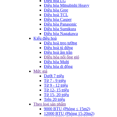
Điều hòa LG
Điều hòa Mitsubishi Heavy
Điều hòa Gree
Điều hoà TCL
Điều hòa Casper
Điều hòa Panasonic
Điều hòa Sumikura
Điều hòa Nagakawa
Kiểu điều hoà
Điều hoà treo tường
Điều hoà tủ đứng
Điều hoà âm trần
ĐIều hòa nối ống gió
Điều hòa Multi
Điều hòa di động
Mức giá
Dưới 7 triệu
Từ 7 - 9 triệu
Từ 9 - 12 triệu
Từ 12- 15 triệu
Từ 15- 20 triệu
Trên 20 triệu
Theo loại sản phẩm
9000 BTU (Phòng ≤ 15m2)
12000 BTU (Phòng 15-20m2)