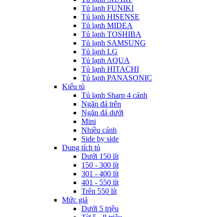
Tủ lạnh FUNIKI
Tủ lạnh HISENSE
Tủ lạnh MIDEA
Tủ lạnh TOSHIBA
Tủ lạnh SAMSUNG
Tủ lạnh LG
Tủ lạnh AQUA
Tủ lạnh HITACHI
Tủ lạnh PANASONIC
Kiểu tủ
Tủ lạnh Sharp 4 cánh
Ngăn đá trên
Ngăn đá dưới
Mini
Nhiều cánh
Side by side
Dung tích tủ
Dưới 150 lít
150 - 300 lít
301 - 400 lít
401 - 550 lít
Trên 550 lít
Mức giá
Dưới 5 triệu