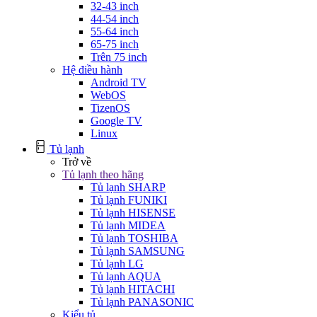
32-43 inch
44-54 inch
55-64 inch
65-75 inch
Trên 75 inch
Hệ điều hành
Android TV
WebOS
TizenOS
Google TV
Linux
Tủ lạnh
Trở về
Tủ lạnh theo hãng
Tủ lạnh SHARP
Tủ lạnh FUNIKI
Tủ lạnh HISENSE
Tủ lạnh MIDEA
Tủ lạnh TOSHIBA
Tủ lạnh SAMSUNG
Tủ lạnh LG
Tủ lạnh AQUA
Tủ lạnh HITACHI
Tủ lạnh PANASONIC
Kiểu tủ