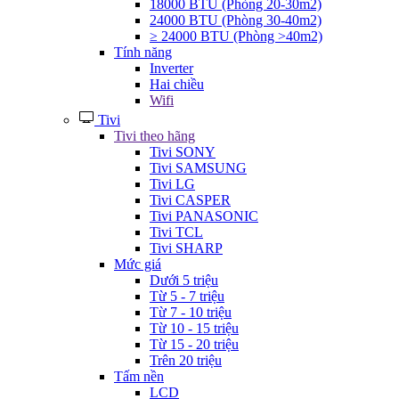
18000 BTU (Phòng 20-30m2)
24000 BTU (Phòng 30-40m2)
≥ 24000 BTU (Phòng >40m2)
Tính năng
Inverter
Hai chiều
Wifi
Tivi
Tivi theo hãng
Tivi SONY
Tivi SAMSUNG
Tivi LG
Tivi CASPER
Tivi PANASONIC
Tivi TCL
Tivi SHARP
Mức giá
Dưới 5 triệu
Từ 5 - 7 triệu
Từ 7 - 10 triệu
Từ 10 - 15 triệu
Từ 15 - 20 triệu
Trên 20 triệu
Tấm nền
LCD