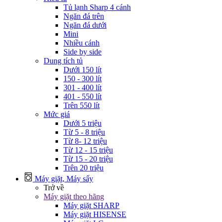
Tủ lạnh Sharp 4 cánh
Ngăn đá trên
Ngăn đá dưới
Mini
Nhiều cánh
Side by side
Dung tích tủ
Dưới 150 lít
150 - 300 lít
301 - 400 lít
401 - 550 lít
Trên 550 lít
Mức giá
Dưới 5 triệu
Từ 5 - 8 triệu
Từ 8- 12 triệu
Từ 12 - 15 triệu
Từ 15 - 20 triệu
Trên 20 triệu
Máy giặt, Máy sấy
Trở về
Máy giặt theo hãng
Máy giặt SHARP
Máy giặt HISENSE