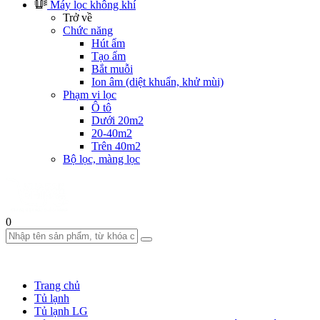
Máy lọc không khí
Trở về
Chức năng
Hút ẩm
Tạo ẩm
Bắt muỗi
Ion âm (diệt khuẩn, khử mùi)
Phạm vi lọc
Ô tô
Dưới 20m2
20-40m2
Trên 40m2
Bộ lọc, màng lọc
0
Trang chủ
Tủ lạnh
Tủ lạnh LG