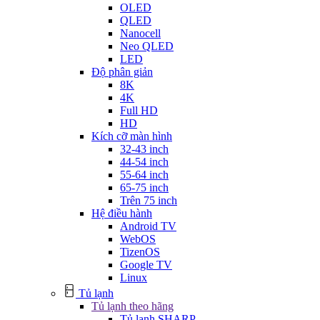
OLED
QLED
Nanocell
Neo QLED
LED
Độ phân giản
8K
4K
Full HD
HD
Kích cỡ màn hình
32-43 inch
44-54 inch
55-64 inch
65-75 inch
Trên 75 inch
Hệ điều hành
Android TV
WebOS
TizenOS
Google TV
Linux
Tủ lạnh
Tủ lạnh theo hãng
Tủ lạnh SHARP