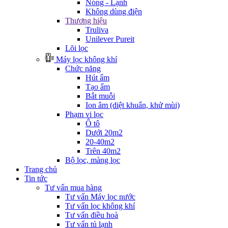
Nóng - Lạnh
Không dùng điện
Thương hiệu
Truliva
Unilever Pureit
Lõi lọc
Máy lọc không khí
Chức năng
Hút ẩm
Tạo ẩm
Bắt muỗi
Ion âm (diệt khuẩn, khử mùi)
Phạm vi lọc
Ô tô
Dưới 20m2
20-40m2
Trên 40m2
Bộ lọc, màng lọc
Trang chủ
Tin tức
Tư vấn mua hàng
Tư vấn Máy lọc nước
Tư vấn lọc không khí
Tư vấn điều hoà
Tư vấn tủ lạnh