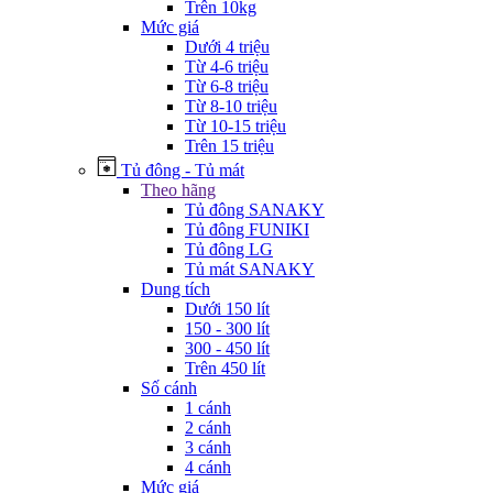
Trên 10kg
Mức giá
Dưới 4 triệu
Từ 4-6 triệu
Từ 6-8 triệu
Từ 8-10 triệu
Từ 10-15 triệu
Trên 15 triệu
Tủ đông - Tủ mát
Theo hãng
Tủ đông SANAKY
Tủ đông FUNIKI
Tủ đông LG
Tủ mát SANAKY
Dung tích
Dưới 150 lít
150 - 300 lít
300 - 450 lít
Trên 450 lít
Số cánh
1 cánh
2 cánh
3 cánh
4 cánh
Mức giá