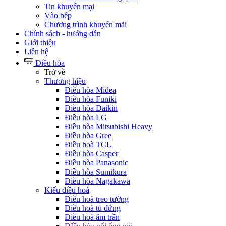
Tin khuyến mại
Vào bếp
Chương trình khuyến mãi
Chính sách - hướng dẫn
Giới thiệu
Liên hệ
Điều hòa
Trở về
Thương hiệu
Điều hòa Midea
Điều hòa Funiki
Điều hòa Daikin
Điều hòa LG
Điều hòa Mitsubishi Heavy
Điều hòa Gree
Điều hoà TCL
Điều hòa Casper
Điều hòa Panasonic
Điều hòa Sumikura
Điều hòa Nagakawa
Kiểu điều hoà
Điều hoà treo tường
Điều hoà tủ đứng
Điều hoà âm trần