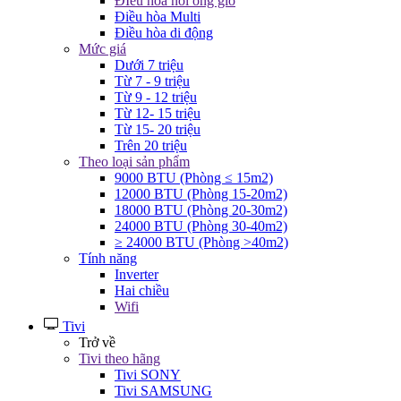
ĐIều hòa nối ống gió
Điều hòa Multi
Điều hòa di động
Mức giá
Dưới 7 triệu
Từ 7 - 9 triệu
Từ 9 - 12 triệu
Từ 12- 15 triệu
Từ 15- 20 triệu
Trên 20 triệu
Theo loại sản phẩm
9000 BTU (Phòng ≤ 15m2)
12000 BTU (Phòng 15-20m2)
18000 BTU (Phòng 20-30m2)
24000 BTU (Phòng 30-40m2)
≥ 24000 BTU (Phòng >40m2)
Tính năng
Inverter
Hai chiều
Wifi
Tivi
Trở về
Tivi theo hãng
Tivi SONY
Tivi SAMSUNG