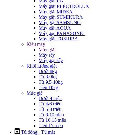
Máy giặt LG
Máy giặt ELECTROLUX
Máy giặt MIDEA
Máy giặt SUMIKURA
Máy giặt SAMSUNG
Máy giặt AQUA
Máy giặt PANASONIC
Máy giặt TOSHIBA
Kiểu máy
Máy giặt
Máy sấy
Máy giặt sấy
Khối lượng giặt
Dưới 8kg
Từ 8-9kg
Từ 9.5-10kg
Trên 10kg
Mức giá
Dưới 4 triệu
Từ 4-6 triệu
Từ 6-8 triệu
Từ 8-10 triệu
Từ 10-15 triệu
Trên 15 triệu
Tủ đông - Tủ mát