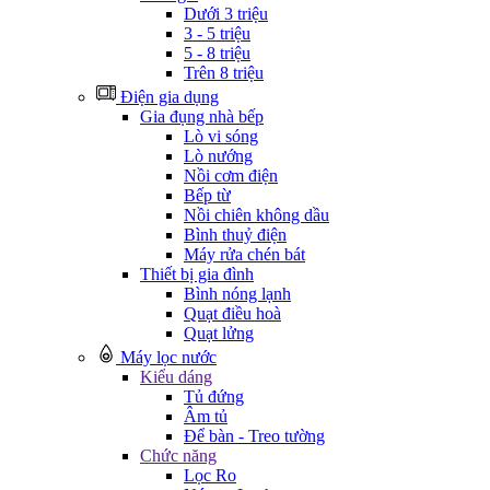
Dưới 3 triệu
3 - 5 triệu
5 - 8 triệu
Trên 8 triệu
Điện gia dụng
Gia đụng nhà bếp
Lò vi sóng
Lò nướng
Nồi cơm điện
Bếp từ
Nồi chiên không dầu
Bình thuỷ điện
Máy rửa chén bát
Thiết bị gia đình
Bình nóng lạnh
Quạt điều hoà
Quạt lửng
Máy lọc nước
Kiểu dáng
Tủ đứng
Âm tủ
Để bàn - Treo tường
Chức năng
Lọc Ro