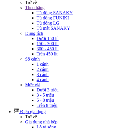
Trở về
Theo hãng
Tủ đông SANAKY
Tủ đông FUNIKI
Tủ đông LG
Tủ mát SANAKY
Dung tích
Dưới 150 lít
150 - 300 lít
300 - 450 lít
Trên 450 lít
Số cánh
1 cánh
2 cánh
3 cánh
4 cánh
Mức giá
Dưới 3 triệu
3 - 5 triệu
5 - 8 triệu
Trên 8 triệu
Điện gia dụng
Trở về
Gia đụng nhà bếp
Lò vi sóng