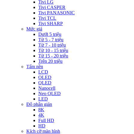
Tivi LG
Tivi CASPER
Tivi PANASONIC
Tivi TCL
Tivi SHARP
Mức giá
Dưới 5 triệu
Từ 5 - 7 triệu
Từ 7 - 10 triệu
Từ 10 - 15 triệu
Từ 15 - 20 triệu
Trên 20 triệu
Tấm nền
LCD
OLED
QLED
Nanocell
Neo QLED
LED
Độ phân giản
8K
4K
Full HD
HD
Kích cỡ màn hình