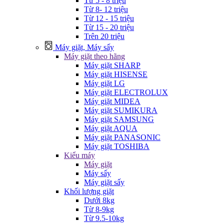
Từ 5 - 8 triệu
Từ 8- 12 triệu
Từ 12 - 15 triệu
Từ 15 - 20 triệu
Trên 20 triệu
Máy giặt, Máy sấy
Máy giặt theo hãng
Máy giặt SHARP
Máy giặt HISENSE
Máy giặt LG
Máy giặt ELECTROLUX
Máy giặt MIDEA
Máy giặt SUMIKURA
Máy giặt SAMSUNG
Máy giặt AQUA
Máy giặt PANASONIC
Máy giặt TOSHIBA
Kiểu máy
Máy giặt
Máy sấy
Máy giặt sấy
Khối lượng giặt
Dưới 8kg
Từ 8-9kg
Từ 9.5-10kg