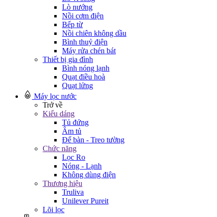
Lò nướng
Nồi cơm điện
Bếp từ
Nồi chiên không dầu
Bình thuỷ điện
Máy rửa chén bát
Thiết bị gia đình
Bình nóng lạnh
Quạt điều hoà
Quạt lửng
Máy lọc nước
Trở về
Kiểu dáng
Tủ đứng
Âm tủ
Để bàn - Treo tường
Chức năng
Lọc Ro
Nóng - Lạnh
Không dùng điện
Thương hiệu
Truliva
Unilever Pureit
Lõi lọc