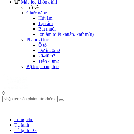
Máy lọc không khí
Trở về
Chức năng
Hút ẩm
Tạo ẩm
Bắt muỗi
Ion âm (diệt khuẩn, khử mùi)
Phạm vi lọc
Ô tô
Dưới 20m2
20-40m2
Trên 40m2
Bộ lọc, màng lọc
0
Trang chủ
Tủ lạnh
Tủ lạnh LG