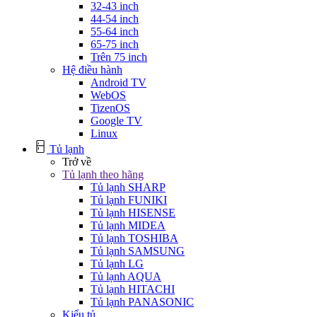
32-43 inch
44-54 inch
55-64 inch
65-75 inch
Trên 75 inch
Hệ điều hành
Android TV
WebOS
TizenOS
Google TV
Linux
Tủ lạnh
Trở về
Tủ lạnh theo hãng
Tủ lạnh SHARP
Tủ lạnh FUNIKI
Tủ lạnh HISENSE
Tủ lạnh MIDEA
Tủ lạnh TOSHIBA
Tủ lạnh SAMSUNG
Tủ lạnh LG
Tủ lạnh AQUA
Tủ lạnh HITACHI
Tủ lạnh PANASONIC
Kiểu tủ