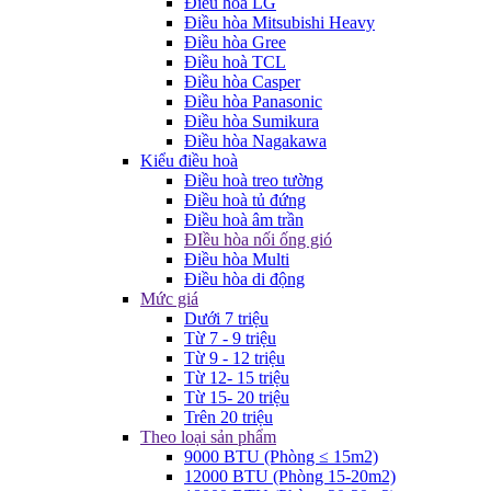
Điều hòa LG
Điều hòa Mitsubishi Heavy
Điều hòa Gree
Điều hoà TCL
Điều hòa Casper
Điều hòa Panasonic
Điều hòa Sumikura
Điều hòa Nagakawa
Kiểu điều hoà
Điều hoà treo tường
Điều hoà tủ đứng
Điều hoà âm trần
ĐIều hòa nối ống gió
Điều hòa Multi
Điều hòa di động
Mức giá
Dưới 7 triệu
Từ 7 - 9 triệu
Từ 9 - 12 triệu
Từ 12- 15 triệu
Từ 15- 20 triệu
Trên 20 triệu
Theo loại sản phẩm
9000 BTU (Phòng ≤ 15m2)
12000 BTU (Phòng 15-20m2)