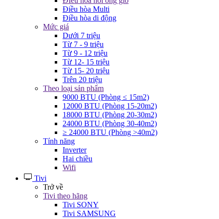
ĐIều hòa nối ống gió
Điều hòa Multi
Điều hòa di động
Mức giá
Dưới 7 triệu
Từ 7 - 9 triệu
Từ 9 - 12 triệu
Từ 12- 15 triệu
Từ 15- 20 triệu
Trên 20 triệu
Theo loại sản phẩm
9000 BTU (Phòng ≤ 15m2)
12000 BTU (Phòng 15-20m2)
18000 BTU (Phòng 20-30m2)
24000 BTU (Phòng 30-40m2)
≥ 24000 BTU (Phòng >40m2)
Tính năng
Inverter
Hai chiều
Wifi
Tivi
Trở về
Tivi theo hãng
Tivi SONY
Tivi SAMSUNG