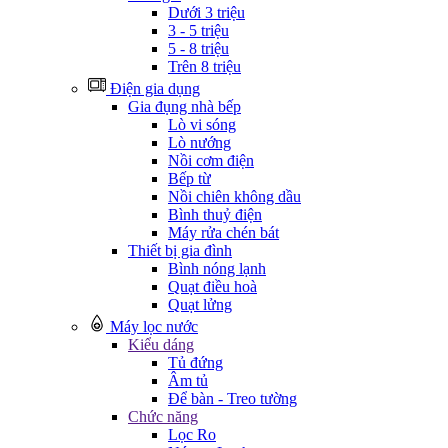
Dưới 3 triệu
3 - 5 triệu
5 - 8 triệu
Trên 8 triệu
Điện gia dụng
Gia đụng nhà bếp
Lò vi sóng
Lò nướng
Nồi cơm điện
Bếp từ
Nồi chiên không dầu
Bình thuỷ điện
Máy rửa chén bát
Thiết bị gia đình
Bình nóng lạnh
Quạt điều hoà
Quạt lửng
Máy lọc nước
Kiểu dáng
Tủ đứng
Âm tủ
Để bàn - Treo tường
Chức năng
Lọc Ro