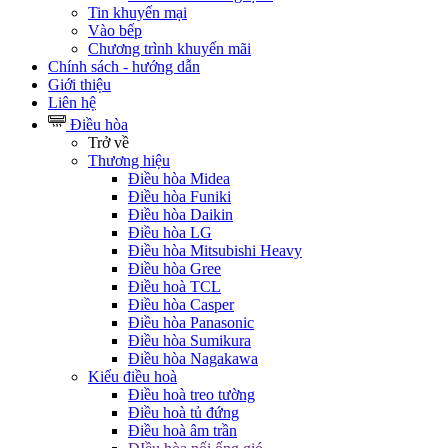
Tin khuyến mại
Vào bếp
Chương trình khuyến mãi
Chính sách - hướng dẫn
Giới thiệu
Liên hệ
Điều hòa
Trở về
Thương hiệu
Điều hòa Midea
Điều hòa Funiki
Điều hòa Daikin
Điều hòa LG
Điều hòa Mitsubishi Heavy
Điều hòa Gree
Điều hoà TCL
Điều hòa Casper
Điều hòa Panasonic
Điều hòa Sumikura
Điều hòa Nagakawa
Kiểu điều hoà
Điều hoà treo tường
Điều hoà tủ đứng
Điều hoà âm trần