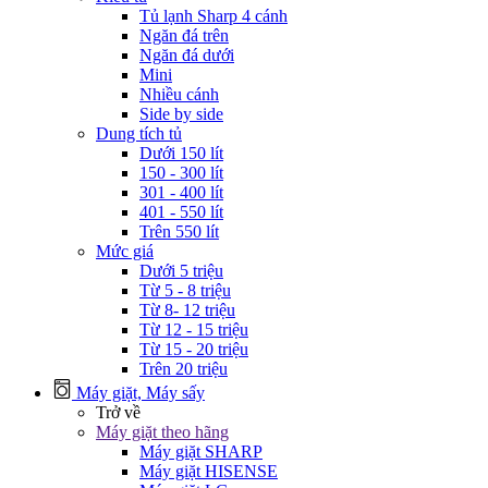
Tủ lạnh Sharp 4 cánh
Ngăn đá trên
Ngăn đá dưới
Mini
Nhiều cánh
Side by side
Dung tích tủ
Dưới 150 lít
150 - 300 lít
301 - 400 lít
401 - 550 lít
Trên 550 lít
Mức giá
Dưới 5 triệu
Từ 5 - 8 triệu
Từ 8- 12 triệu
Từ 12 - 15 triệu
Từ 15 - 20 triệu
Trên 20 triệu
Máy giặt, Máy sấy
Trở về
Máy giặt theo hãng
Máy giặt SHARP
Máy giặt HISENSE