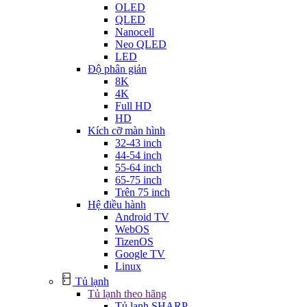
OLED
QLED
Nanocell
Neo QLED
LED
Độ phân giản
8K
4K
Full HD
HD
Kích cỡ màn hình
32-43 inch
44-54 inch
55-64 inch
65-75 inch
Trên 75 inch
Hệ điều hành
Android TV
WebOS
TizenOS
Google TV
Linux
Tủ lạnh
Tủ lạnh theo hãng
Tủ lạnh SHARP