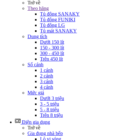
Trở về
Theo hãng
Tủ đông SANAKY
Tủ đông FUNIKI
Tủ đông LG
Tủ mát SANAKY
Dung tích
Dưới 150 lít
150 - 300 lít
300 - 450 lít
Trên 450 lít
Số cánh
1 cánh
2 cánh
3 cánh
4 cánh
Mức giá
Dưới 3 triệu
3 - 5 triệu
5 - 8 triệu
Trên 8 triệu
Điện gia dụng
Trở về
Gia đụng nhà bếp
Lò vi sóng