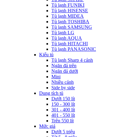
Tủ lạnh FUNIKI
Tủ lạnh HISENSE
Tủ lạnh MIDEA
Tủ lạnh TOSHIBA
Tủ lạnh SAMSUNG
Tủ lạnh LG
Tủ lạnh AQUA
Tủ lạnh HITACHI
Tủ lạnh PANASONIC
Kiểu tủ
Tủ lạnh Sharp 4 cánh
Ngăn đá trên
Ngăn đá dưới
Mini
Nhiều cánh
Side by side
Dung tích tủ
Dưới 150 lít
150 - 300 lít
301 - 400 lít
401 - 550 lít
Trên 550 lít
Mức giá
Dưới 5 triệu