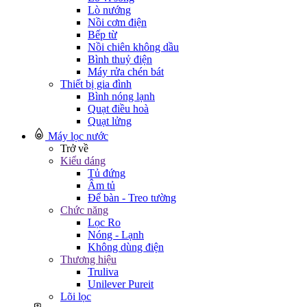
Lò nướng
Nồi cơm điện
Bếp từ
Nồi chiên không dầu
Bình thuỷ điện
Máy rửa chén bát
Thiết bị gia đình
Bình nóng lạnh
Quạt điều hoà
Quạt lửng
Máy lọc nước
Trở về
Kiểu dáng
Tủ đứng
Âm tủ
Để bàn - Treo tường
Chức năng
Lọc Ro
Nóng - Lạnh
Không dùng điện
Thương hiệu
Truliva
Unilever Pureit
Lõi lọc