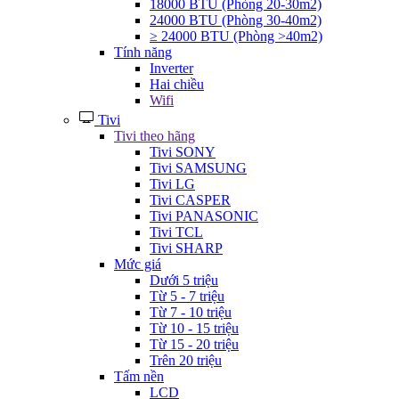
18000 BTU (Phòng 20-30m2)
24000 BTU (Phòng 30-40m2)
≥ 24000 BTU (Phòng >40m2)
Tính năng
Inverter
Hai chiều
Wifi
Tivi
Tivi theo hãng
Tivi SONY
Tivi SAMSUNG
Tivi LG
Tivi CASPER
Tivi PANASONIC
Tivi TCL
Tivi SHARP
Mức giá
Dưới 5 triệu
Từ 5 - 7 triệu
Từ 7 - 10 triệu
Từ 10 - 15 triệu
Từ 15 - 20 triệu
Trên 20 triệu
Tấm nền
LCD