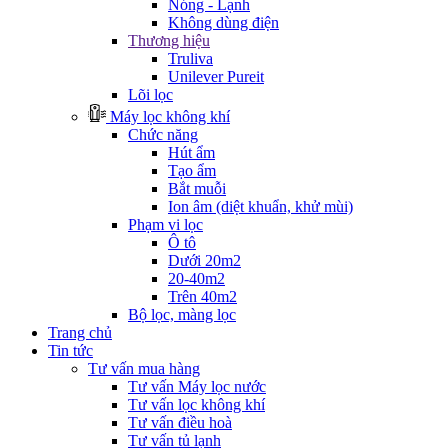
Nóng - Lạnh
Không dùng điện
Thương hiệu
Truliva
Unilever Pureit
Lõi lọc
Máy lọc không khí
Chức năng
Hút ẩm
Tạo ẩm
Bắt muỗi
Ion âm (diệt khuẩn, khử mùi)
Phạm vi lọc
Ô tô
Dưới 20m2
20-40m2
Trên 40m2
Bộ lọc, màng lọc
Trang chủ
Tin tức
Tư vấn mua hàng
Tư vấn Máy lọc nước
Tư vấn lọc không khí
Tư vấn điều hoà
Tư vấn tủ lạnh