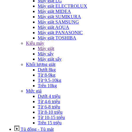
Máy giặt LG
Máy giặt ELECTROLUX
Máy giặt MIDEA
Máy giặt SUMIKURA
Máy giặt SAMSUNG
Máy giặt AQUA
Máy giặt PANASONIC
Máy giặt TOSHIBA
Kiểu máy
Máy giặt
Máy sấy
Máy giặt sấy
Khối lượng giặt
Dưới 8kg
Từ 8-9kg
Từ 9.5-10kg
Trên 10kg
Mức giá
Dưới 4 triệu
Từ 4-6 triệu
Từ 6-8 triệu
Từ 8-10 triệu
Từ 10-15 triệu
Trên 15 triệu
Tủ đông - Tủ mát