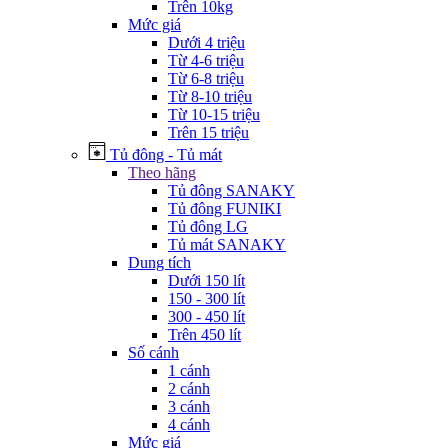
Trên 10kg
Mức giá
Dưới 4 triệu
Từ 4-6 triệu
Từ 6-8 triệu
Từ 8-10 triệu
Từ 10-15 triệu
Trên 15 triệu
Tủ đông - Tủ mát
Theo hãng
Tủ đông SANAKY
Tủ đông FUNIKI
Tủ đông LG
Tủ mát SANAKY
Dung tích
Dưới 150 lít
150 - 300 lít
300 - 450 lít
Trên 450 lít
Số cánh
1 cánh
2 cánh
3 cánh
4 cánh
Mức giá