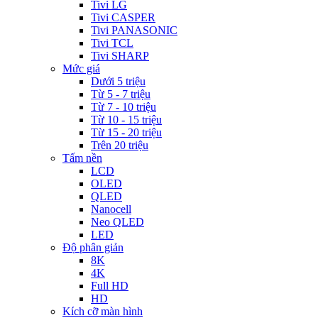
Tivi LG
Tivi CASPER
Tivi PANASONIC
Tivi TCL
Tivi SHARP
Mức giá
Dưới 5 triệu
Từ 5 - 7 triệu
Từ 7 - 10 triệu
Từ 10 - 15 triệu
Từ 15 - 20 triệu
Trên 20 triệu
Tấm nền
LCD
OLED
QLED
Nanocell
Neo QLED
LED
Độ phân giản
8K
4K
Full HD
HD
Kích cỡ màn hình