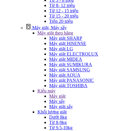
Từ 5 - 8 triệu
Từ 8- 12 triệu
Từ 12 - 15 triệu
Từ 15 - 20 triệu
Trên 20 triệu
Máy giặt, Máy sấy
Máy giặt theo hãng
Máy giặt SHARP
Máy giặt HISENSE
Máy giặt LG
Máy giặt ELECTROLUX
Máy giặt MIDEA
Máy giặt SUMIKURA
Máy giặt SAMSUNG
Máy giặt AQUA
Máy giặt PANASONIC
Máy giặt TOSHIBA
Kiểu máy
Máy giặt
Máy sấy
Máy giặt sấy
Khối lượng giặt
Dưới 8kg
Từ 8-9kg
Từ 9.5-10kg