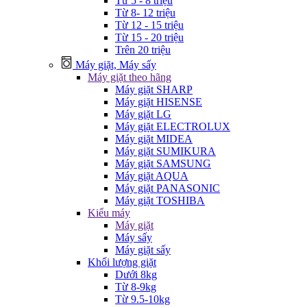
Từ 5 - 8 triệu
Từ 8- 12 triệu
Từ 12 - 15 triệu
Từ 15 - 20 triệu
Trên 20 triệu
Máy giặt, Máy sấy
Máy giặt theo hãng
Máy giặt SHARP
Máy giặt HISENSE
Máy giặt LG
Máy giặt ELECTROLUX
Máy giặt MIDEA
Máy giặt SUMIKURA
Máy giặt SAMSUNG
Máy giặt AQUA
Máy giặt PANASONIC
Máy giặt TOSHIBA
Kiểu máy
Máy giặt
Máy sấy
Máy giặt sấy
Khối lượng giặt
Dưới 8kg
Từ 8-9kg
Từ 9.5-10kg