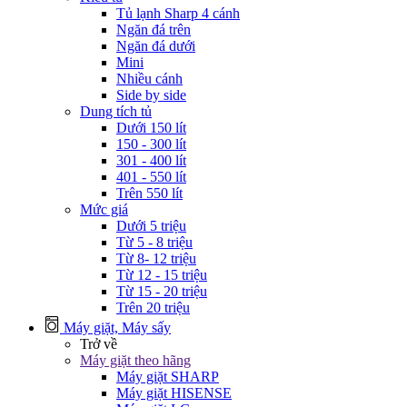
Tủ lạnh Sharp 4 cánh
Ngăn đá trên
Ngăn đá dưới
Mini
Nhiều cánh
Side by side
Dung tích tủ
Dưới 150 lít
150 - 300 lít
301 - 400 lít
401 - 550 lít
Trên 550 lít
Mức giá
Dưới 5 triệu
Từ 5 - 8 triệu
Từ 8- 12 triệu
Từ 12 - 15 triệu
Từ 15 - 20 triệu
Trên 20 triệu
Máy giặt, Máy sấy
Trở về
Máy giặt theo hãng
Máy giặt SHARP
Máy giặt HISENSE