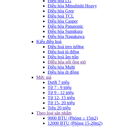
Điều hòa LG
Điều hòa Mitsubishi Heavy
Điều hòa Gree
Điều hoà TCL
Điều hòa Casper
Điều hòa Panasonic
Điều hòa Sumikura
Điều hòa Nagakawa
Kiểu điều hoà
Điều hoà treo tường
Điều hoà tủ đứng
Điều hoà âm trần
ĐIều hòa nối ống gió
Điều hòa Multi
Điều hòa di động
Mức giá
Dưới 7 triệu
Từ 7 - 9 triệu
Từ 9 - 12 triệu
Từ 12- 15 triệu
Từ 15- 20 triệu
Trên 20 triệu
Theo loại sản phẩm
9000 BTU (Phòng ≤ 15m2)
12000 BTU (Phòng 15-20m2)