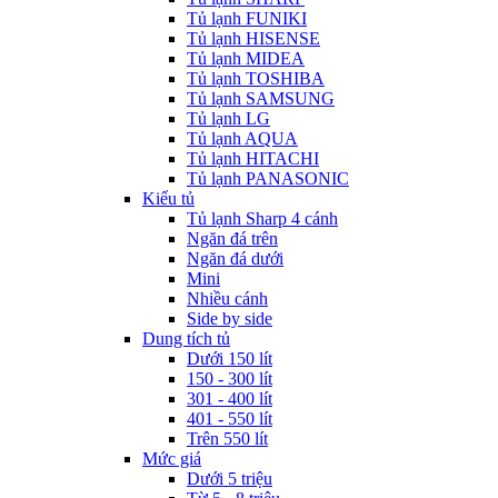
Tủ lạnh FUNIKI
Tủ lạnh HISENSE
Tủ lạnh MIDEA
Tủ lạnh TOSHIBA
Tủ lạnh SAMSUNG
Tủ lạnh LG
Tủ lạnh AQUA
Tủ lạnh HITACHI
Tủ lạnh PANASONIC
Kiểu tủ
Tủ lạnh Sharp 4 cánh
Ngăn đá trên
Ngăn đá dưới
Mini
Nhiều cánh
Side by side
Dung tích tủ
Dưới 150 lít
150 - 300 lít
301 - 400 lít
401 - 550 lít
Trên 550 lít
Mức giá
Dưới 5 triệu