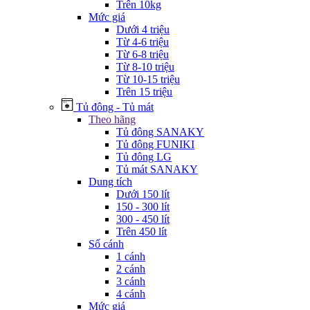
Trên 10kg
Mức giá
Dưới 4 triệu
Từ 4-6 triệu
Từ 6-8 triệu
Từ 8-10 triệu
Từ 10-15 triệu
Trên 15 triệu
Tủ đông - Tủ mát
Theo hãng
Tủ đông SANAKY
Tủ đông FUNIKI
Tủ đông LG
Tủ mát SANAKY
Dung tích
Dưới 150 lít
150 - 300 lít
300 - 450 lít
Trên 450 lít
Số cánh
1 cánh
2 cánh
3 cánh
4 cánh
Mức giá