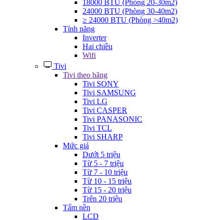
18000 BTU (Phòng 20-30m2)
24000 BTU (Phòng 30-40m2)
≥ 24000 BTU (Phòng >40m2)
Tính năng
Inverter
Hai chiều
Wifi
Tivi
Tivi theo hãng
Tivi SONY
Tivi SAMSUNG
Tivi LG
Tivi CASPER
Tivi PANASONIC
Tivi TCL
Tivi SHARP
Mức giá
Dưới 5 triệu
Từ 5 - 7 triệu
Từ 7 - 10 triệu
Từ 10 - 15 triệu
Từ 15 - 20 triệu
Trên 20 triệu
Tấm nền
LCD