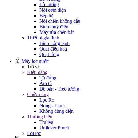
Lò nướng
Nồi cơm điện
Bếp từ
Nồi chiên không dầu
Bình thuỷ điện
Máy rửa chén bát
Thiết bị gia đình
Bình nóng lạnh
Quạt điều hoà
Quạt lửng
Máy lọc nước
Trở về
Kiểu dáng
Tủ đứng
Âm tủ
Để bàn - Treo tường
Chức năng
Lọc Ro
Nóng - Lạnh
Không dùng điện
Thương hiệu
Truliva
Unilever Pureit
Lõi lọc