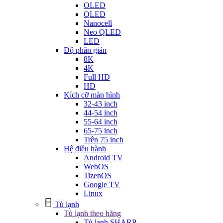
OLED
QLED
Nanocell
Neo QLED
LED
Độ phân giản
8K
4K
Full HD
HD
Kích cỡ màn hình
32-43 inch
44-54 inch
55-64 inch
65-75 inch
Trên 75 inch
Hệ điều hành
Android TV
WebOS
TizenOS
Google TV
Linux
Tủ lạnh
Tủ lạnh theo hãng
Tủ lạnh SHARP