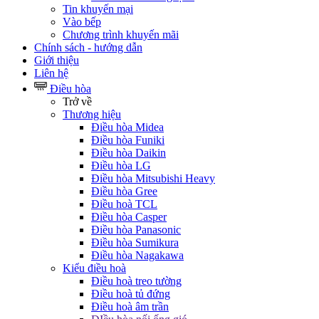
Tin khuyến mại
Vào bếp
Chương trình khuyến mãi
Chính sách - hướng dẫn
Giới thiệu
Liên hệ
Điều hòa
Trở về
Thương hiệu
Điều hòa Midea
Điều hòa Funiki
Điều hòa Daikin
Điều hòa LG
Điều hòa Mitsubishi Heavy
Điều hòa Gree
Điều hoà TCL
Điều hòa Casper
Điều hòa Panasonic
Điều hòa Sumikura
Điều hòa Nagakawa
Kiểu điều hoà
Điều hoà treo tường
Điều hoà tủ đứng
Điều hoà âm trần