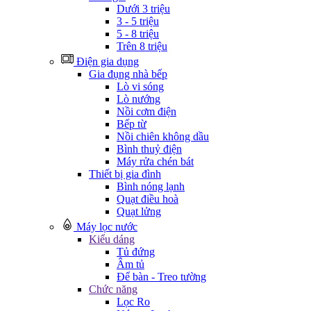
Dưới 3 triệu
3 - 5 triệu
5 - 8 triệu
Trên 8 triệu
Điện gia dụng
Gia đụng nhà bếp
Lò vi sóng
Lò nướng
Nồi cơm điện
Bếp từ
Nồi chiên không dầu
Bình thuỷ điện
Máy rửa chén bát
Thiết bị gia đình
Bình nóng lạnh
Quạt điều hoà
Quạt lửng
Máy lọc nước
Kiểu dáng
Tủ đứng
Âm tủ
Để bàn - Treo tường
Chức năng
Lọc Ro