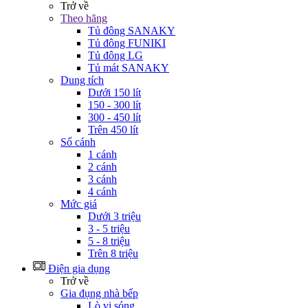
Trở về
Theo hãng
Tủ đông SANAKY
Tủ đông FUNIKI
Tủ đông LG
Tủ mát SANAKY
Dung tích
Dưới 150 lít
150 - 300 lít
300 - 450 lít
Trên 450 lít
Số cánh
1 cánh
2 cánh
3 cánh
4 cánh
Mức giá
Dưới 3 triệu
3 - 5 triệu
5 - 8 triệu
Trên 8 triệu
Điện gia dụng
Trở về
Gia đụng nhà bếp
Lò vi sóng