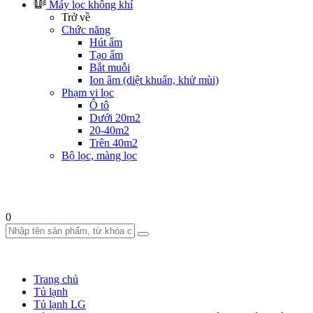
Máy lọc không khí
Trở về
Chức năng
Hút ẩm
Tạo ẩm
Bắt muỗi
Ion âm (diệt khuẩn, khử mùi)
Phạm vi lọc
Ô tô
Dưới 20m2
20-40m2
Trên 40m2
Bộ lọc, màng lọc
0
Trang chủ
Tủ lạnh
Tủ lạnh LG