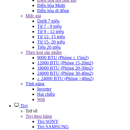
ĐIều hòa nối ống gió
Điều hòa Multi
Điều hòa di động
Mức giá
Dưới 7 triệu
Từ 7 - 9 triệu
Từ 9 - 12 triệu
Từ 12- 15 triệu
Từ 15- 20 triệu
Trên 20 triệu
Theo loại sản phẩm
9000 BTU (Phòng ≤ 15m2)
12000 BTU (Phòng 15-20m2)
18000 BTU (Phòng 20-30m2)
24000 BTU (Phòng 30-40m2)
≥ 24000 BTU (Phòng >40m2)
Tính năng
Inverter
Hai chiều
Wifi
Tivi
Trở về
Tivi theo hãng
Tivi SONY
Tivi SAMSUNG