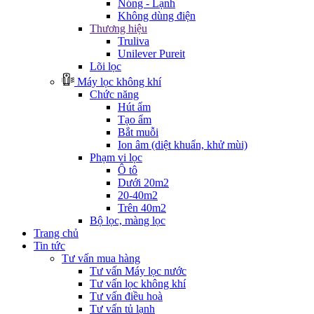
Nóng - Lạnh
Không dùng điện
Thương hiệu
Truliva
Unilever Pureit
Lõi lọc
Máy lọc không khí
Chức năng
Hút ẩm
Tạo ẩm
Bắt muỗi
Ion âm (diệt khuẩn, khử mùi)
Phạm vi lọc
Ô tô
Dưới 20m2
20-40m2
Trên 40m2
Bộ lọc, màng lọc
Trang chủ
Tin tức
Tư vấn mua hàng
Tư vấn Máy lọc nước
Tư vấn lọc không khí
Tư vấn điều hoà
Tư vấn tủ lạnh