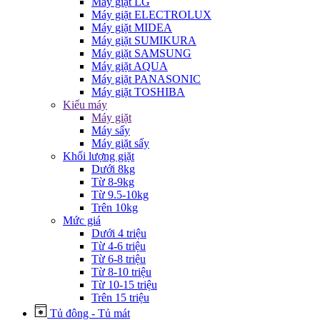
Máy giặt LG
Máy giặt ELECTROLUX
Máy giặt MIDEA
Máy giặt SUMIKURA
Máy giặt SAMSUNG
Máy giặt AQUA
Máy giặt PANASONIC
Máy giặt TOSHIBA
Kiểu máy
Máy giặt
Máy sấy
Máy giặt sấy
Khối lượng giặt
Dưới 8kg
Từ 8-9kg
Từ 9.5-10kg
Trên 10kg
Mức giá
Dưới 4 triệu
Từ 4-6 triệu
Từ 6-8 triệu
Từ 8-10 triệu
Từ 10-15 triệu
Trên 15 triệu
Tủ đông - Tủ mát