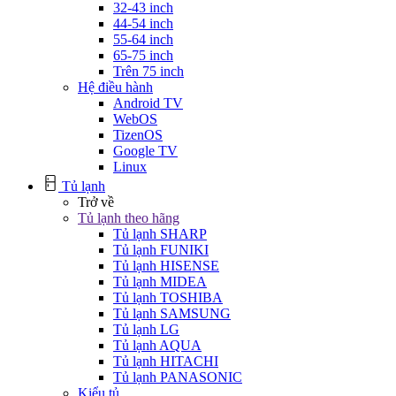
32-43 inch
44-54 inch
55-64 inch
65-75 inch
Trên 75 inch
Hệ điều hành
Android TV
WebOS
TizenOS
Google TV
Linux
Tủ lạnh
Trở về
Tủ lạnh theo hãng
Tủ lạnh SHARP
Tủ lạnh FUNIKI
Tủ lạnh HISENSE
Tủ lạnh MIDEA
Tủ lạnh TOSHIBA
Tủ lạnh SAMSUNG
Tủ lạnh LG
Tủ lạnh AQUA
Tủ lạnh HITACHI
Tủ lạnh PANASONIC
Kiểu tủ