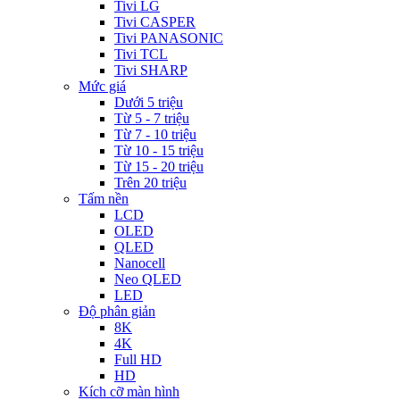
Tivi LG
Tivi CASPER
Tivi PANASONIC
Tivi TCL
Tivi SHARP
Mức giá
Dưới 5 triệu
Từ 5 - 7 triệu
Từ 7 - 10 triệu
Từ 10 - 15 triệu
Từ 15 - 20 triệu
Trên 20 triệu
Tấm nền
LCD
OLED
QLED
Nanocell
Neo QLED
LED
Độ phân giản
8K
4K
Full HD
HD
Kích cỡ màn hình