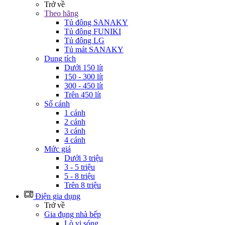
Trở về
Theo hãng
Tủ đông SANAKY
Tủ đông FUNIKI
Tủ đông LG
Tủ mát SANAKY
Dung tích
Dưới 150 lít
150 - 300 lít
300 - 450 lít
Trên 450 lít
Số cánh
1 cánh
2 cánh
3 cánh
4 cánh
Mức giá
Dưới 3 triệu
3 - 5 triệu
5 - 8 triệu
Trên 8 triệu
Điện gia dụng
Trở về
Gia đụng nhà bếp
Lò vi sóng