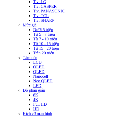
Tivi LG
Tivi CASPER
Tivi PANASONIC
Tivi TCL
Tivi SHARP
Mức giá
Dưới 5 triệu
Từ 5 - 7 triệu
Từ 7 - 10 triệu
Từ 10 - 15 triệu
Từ 15 - 20 triệu
Trên 20 triệu
Tấm nền
LCD
OLED
QLED
Nanocell
Neo QLED
LED
Độ phân giản
8K
4K
Full HD
HD
Kích cỡ màn hình