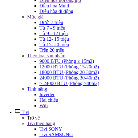
ĐIều hòa nối ống gió
Điều hòa Multi
Điều hòa di động
Mức giá
Dưới 7 triệu
Từ 7 - 9 triệu
Từ 9 - 12 triệu
Từ 12- 15 triệu
Từ 15- 20 triệu
Trên 20 triệu
Theo loại sản phẩm
9000 BTU (Phòng ≤ 15m2)
12000 BTU (Phòng 15-20m2)
18000 BTU (Phòng 20-30m2)
24000 BTU (Phòng 30-40m2)
≥ 24000 BTU (Phòng >40m2)
Tính năng
Inverter
Hai chiều
Wifi
Tivi
Trở về
Tivi theo hãng
Tivi SONY
Tivi SAMSUNG