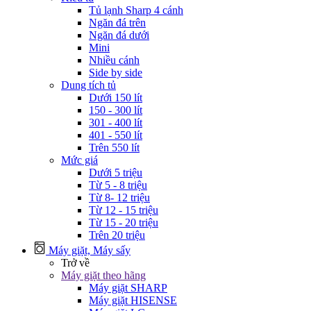
Tủ lạnh Sharp 4 cánh
Ngăn đá trên
Ngăn đá dưới
Mini
Nhiều cánh
Side by side
Dung tích tủ
Dưới 150 lít
150 - 300 lít
301 - 400 lít
401 - 550 lít
Trên 550 lít
Mức giá
Dưới 5 triệu
Từ 5 - 8 triệu
Từ 8- 12 triệu
Từ 12 - 15 triệu
Từ 15 - 20 triệu
Trên 20 triệu
Máy giặt, Máy sấy
Trở về
Máy giặt theo hãng
Máy giặt SHARP
Máy giặt HISENSE