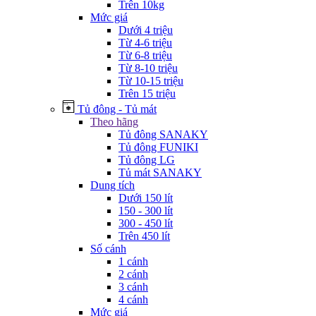
Trên 10kg
Mức giá
Dưới 4 triệu
Từ 4-6 triệu
Từ 6-8 triệu
Từ 8-10 triệu
Từ 10-15 triệu
Trên 15 triệu
Tủ đông - Tủ mát
Theo hãng
Tủ đông SANAKY
Tủ đông FUNIKI
Tủ đông LG
Tủ mát SANAKY
Dung tích
Dưới 150 lít
150 - 300 lít
300 - 450 lít
Trên 450 lít
Số cánh
1 cánh
2 cánh
3 cánh
4 cánh
Mức giá