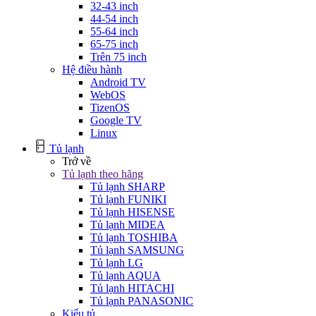
32-43 inch
44-54 inch
55-64 inch
65-75 inch
Trên 75 inch
Hệ điều hành
Android TV
WebOS
TizenOS
Google TV
Linux
Tủ lạnh
Trở về
Tủ lạnh theo hãng
Tủ lạnh SHARP
Tủ lạnh FUNIKI
Tủ lạnh HISENSE
Tủ lạnh MIDEA
Tủ lạnh TOSHIBA
Tủ lạnh SAMSUNG
Tủ lạnh LG
Tủ lạnh AQUA
Tủ lạnh HITACHI
Tủ lạnh PANASONIC
Kiểu tủ