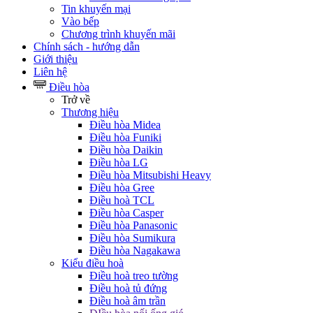
Tin khuyến mại
Vào bếp
Chương trình khuyến mãi
Chính sách - hướng dẫn
Giới thiệu
Liên hệ
Điều hòa
Trở về
Thương hiệu
Điều hòa Midea
Điều hòa Funiki
Điều hòa Daikin
Điều hòa LG
Điều hòa Mitsubishi Heavy
Điều hòa Gree
Điều hoà TCL
Điều hòa Casper
Điều hòa Panasonic
Điều hòa Sumikura
Điều hòa Nagakawa
Kiểu điều hoà
Điều hoà treo tường
Điều hoà tủ đứng
Điều hoà âm trần