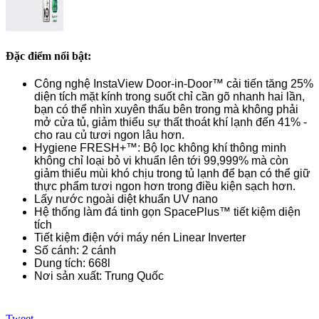
Đặc điểm nổi bật:
Công nghệ InstaView Door-in-Door™ cải tiến tăng 25%
diện tích mặt kính trong suốt chỉ cần gõ nhanh hai lần,
bạn có thể nhìn xuyên thấu bên trong mà không phải
mở cửa tủ, giảm thiểu sự thất thoát khí lạnh đến 41% -
cho rau củ tươi ngon lâu hơn.
Hygiene FRESH+™: Bộ lọc không khí thông minh
không chỉ loại bỏ vi khuẩn lên tới 99,999% mà còn
giảm thiểu mùi khó chịu trong tủ lạnh để bạn có thể giữ
thực phẩm tươi ngon hơn trong điều kiện sạch hơn.
Lấy nước ngoài diệt khuẩn UV nano
Hệ thống làm đá tinh gọn SpacePlus™ tiết kiệm diện
tích
Tiết kiệm điện với máy nén Linear Inverter
Số cánh: 2 cánh
Dung tích: 668l
Nơi sản xuất: Trung Quốc
Tweet