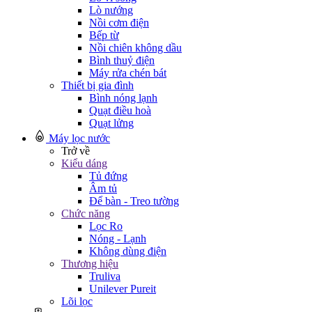
Lò nướng
Nồi cơm điện
Bếp từ
Nồi chiên không dầu
Bình thuỷ điện
Máy rửa chén bát
Thiết bị gia đình
Bình nóng lạnh
Quạt điều hoà
Quạt lửng
Máy lọc nước
Trở về
Kiểu dáng
Tủ đứng
Âm tủ
Để bàn - Treo tường
Chức năng
Lọc Ro
Nóng - Lạnh
Không dùng điện
Thương hiệu
Truliva
Unilever Pureit
Lõi lọc