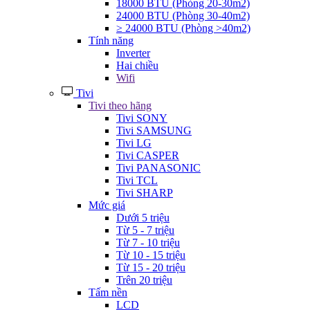
18000 BTU (Phòng 20-30m2)
24000 BTU (Phòng 30-40m2)
≥ 24000 BTU (Phòng >40m2)
Tính năng
Inverter
Hai chiều
Wifi
Tivi
Tivi theo hãng
Tivi SONY
Tivi SAMSUNG
Tivi LG
Tivi CASPER
Tivi PANASONIC
Tivi TCL
Tivi SHARP
Mức giá
Dưới 5 triệu
Từ 5 - 7 triệu
Từ 7 - 10 triệu
Từ 10 - 15 triệu
Từ 15 - 20 triệu
Trên 20 triệu
Tấm nền
LCD