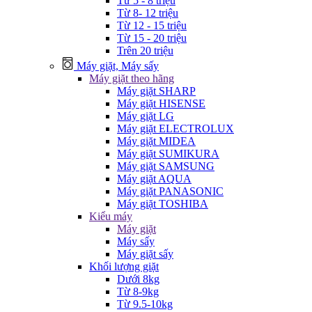
Từ 5 - 8 triệu
Từ 8- 12 triệu
Từ 12 - 15 triệu
Từ 15 - 20 triệu
Trên 20 triệu
Máy giặt, Máy sấy
Máy giặt theo hãng
Máy giặt SHARP
Máy giặt HISENSE
Máy giặt LG
Máy giặt ELECTROLUX
Máy giặt MIDEA
Máy giặt SUMIKURA
Máy giặt SAMSUNG
Máy giặt AQUA
Máy giặt PANASONIC
Máy giặt TOSHIBA
Kiểu máy
Máy giặt
Máy sấy
Máy giặt sấy
Khối lượng giặt
Dưới 8kg
Từ 8-9kg
Từ 9.5-10kg