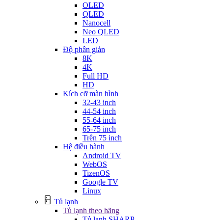
OLED
QLED
Nanocell
Neo QLED
LED
Độ phân giản
8K
4K
Full HD
HD
Kích cỡ màn hình
32-43 inch
44-54 inch
55-64 inch
65-75 inch
Trên 75 inch
Hệ điều hành
Android TV
WebOS
TizenOS
Google TV
Linux
Tủ lạnh
Tủ lạnh theo hãng
Tủ lạnh SHARP