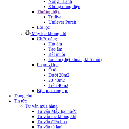
Nóng - Lạnh
Không dùng điện
Thương hiệu
Truliva
Unilever Pureit
Lõi lọc
Máy lọc không khí
Chức năng
Hút ẩm
Tạo ẩm
Bắt muỗi
Ion âm (diệt khuẩn, khử mùi)
Phạm vi lọc
Ô tô
Dưới 20m2
20-40m2
Trên 40m2
Bộ lọc, màng lọc
Trang chủ
Tin tức
Tư vấn mua hàng
Tư vấn Máy lọc nước
Tư vấn lọc không khí
Tư vấn điều hoà
Tư vấn tủ lạnh