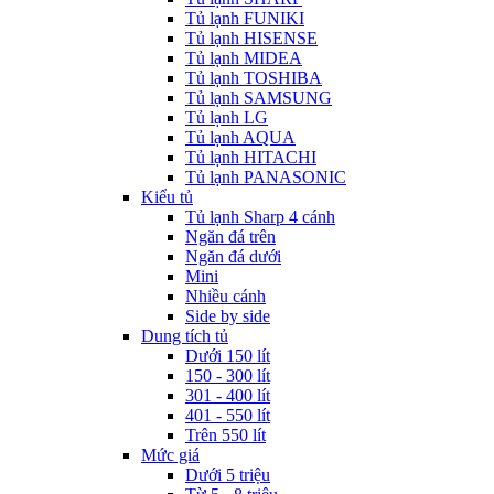
Tủ lạnh FUNIKI
Tủ lạnh HISENSE
Tủ lạnh MIDEA
Tủ lạnh TOSHIBA
Tủ lạnh SAMSUNG
Tủ lạnh LG
Tủ lạnh AQUA
Tủ lạnh HITACHI
Tủ lạnh PANASONIC
Kiểu tủ
Tủ lạnh Sharp 4 cánh
Ngăn đá trên
Ngăn đá dưới
Mini
Nhiều cánh
Side by side
Dung tích tủ
Dưới 150 lít
150 - 300 lít
301 - 400 lít
401 - 550 lít
Trên 550 lít
Mức giá
Dưới 5 triệu