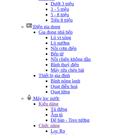
Dưới 3 triệu
3 - 5 triệu
5 - 8 triệu
Trên 8 triệu
Điện gia dụng
Gia đụng nhà bếp
Lò vi sóng
Lò nướng
Nồi cơm điện
Bếp từ
Nồi chiên không dầu
Bình thuỷ điện
Máy rửa chén bát
Thiết bị gia đình
Bình nóng lạnh
Quạt điều hoà
Quạt lửng
Máy lọc nước
Kiểu dáng
Tủ đứng
Âm tủ
Để bàn - Treo tường
Chức năng
Lọc Ro