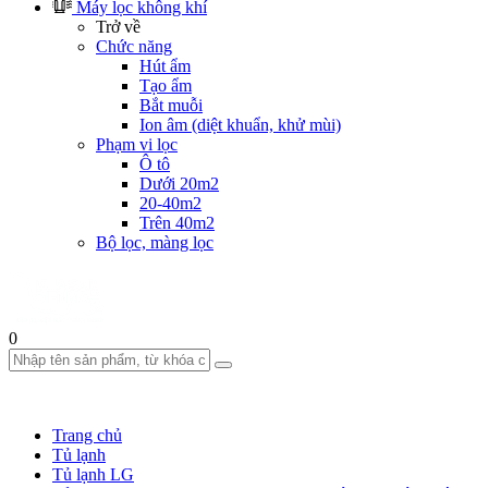
Máy lọc không khí
Trở về
Chức năng
Hút ẩm
Tạo ẩm
Bắt muỗi
Ion âm (diệt khuẩn, khử mùi)
Phạm vi lọc
Ô tô
Dưới 20m2
20-40m2
Trên 40m2
Bộ lọc, màng lọc
0
Trang chủ
Tủ lạnh
Tủ lạnh LG