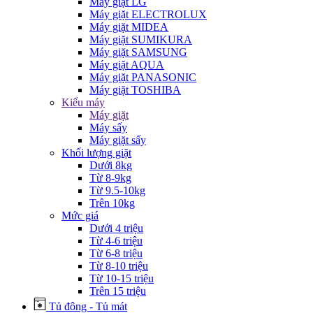
Máy giặt LG
Máy giặt ELECTROLUX
Máy giặt MIDEA
Máy giặt SUMIKURA
Máy giặt SAMSUNG
Máy giặt AQUA
Máy giặt PANASONIC
Máy giặt TOSHIBA
Kiểu máy
Máy giặt
Máy sấy
Máy giặt sấy
Khối lượng giặt
Dưới 8kg
Từ 8-9kg
Từ 9.5-10kg
Trên 10kg
Mức giá
Dưới 4 triệu
Từ 4-6 triệu
Từ 6-8 triệu
Từ 8-10 triệu
Từ 10-15 triệu
Trên 15 triệu
Tủ đông - Tủ mát