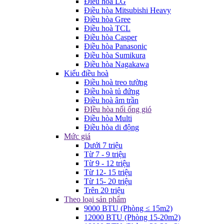
Điều hòa LG
Điều hòa Mitsubishi Heavy
Điều hòa Gree
Điều hoà TCL
Điều hòa Casper
Điều hòa Panasonic
Điều hòa Sumikura
Điều hòa Nagakawa
Kiểu điều hoà
Điều hoà treo tường
Điều hoà tủ đứng
Điều hoà âm trần
ĐIều hòa nối ống gió
Điều hòa Multi
Điều hòa di động
Mức giá
Dưới 7 triệu
Từ 7 - 9 triệu
Từ 9 - 12 triệu
Từ 12- 15 triệu
Từ 15- 20 triệu
Trên 20 triệu
Theo loại sản phẩm
9000 BTU (Phòng ≤ 15m2)
12000 BTU (Phòng 15-20m2)