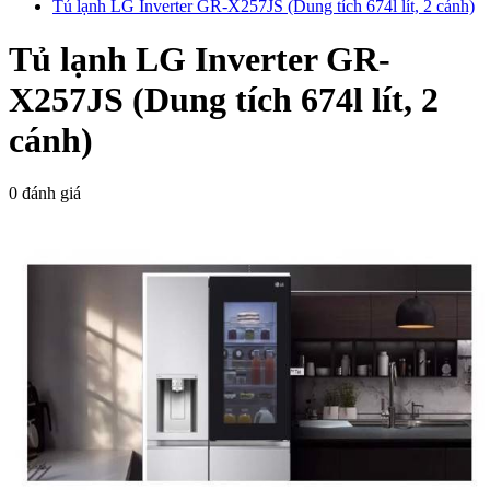
Tủ lạnh LG Inverter GR-X257JS (Dung tích 674l lít, 2 cánh)
Tủ lạnh LG Inverter GR-
X257JS (Dung tích 674l lít, 2
cánh)
0 đánh giá