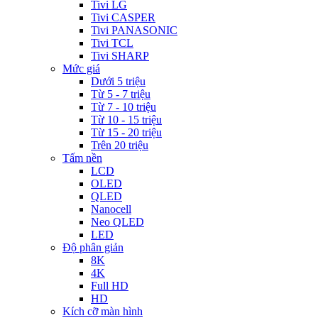
Tivi LG
Tivi CASPER
Tivi PANASONIC
Tivi TCL
Tivi SHARP
Mức giá
Dưới 5 triệu
Từ 5 - 7 triệu
Từ 7 - 10 triệu
Từ 10 - 15 triệu
Từ 15 - 20 triệu
Trên 20 triệu
Tấm nền
LCD
OLED
QLED
Nanocell
Neo QLED
LED
Độ phân giản
8K
4K
Full HD
HD
Kích cỡ màn hình