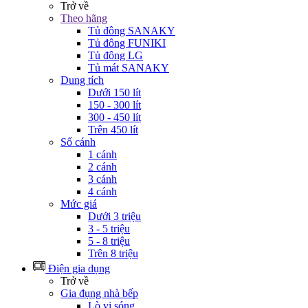
Trở về
Theo hãng
Tủ đông SANAKY
Tủ đông FUNIKI
Tủ đông LG
Tủ mát SANAKY
Dung tích
Dưới 150 lít
150 - 300 lít
300 - 450 lít
Trên 450 lít
Số cánh
1 cánh
2 cánh
3 cánh
4 cánh
Mức giá
Dưới 3 triệu
3 - 5 triệu
5 - 8 triệu
Trên 8 triệu
Điện gia dụng
Trở về
Gia đụng nhà bếp
Lò vi sóng