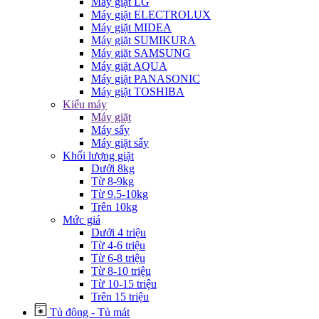
Máy giặt LG
Máy giặt ELECTROLUX
Máy giặt MIDEA
Máy giặt SUMIKURA
Máy giặt SAMSUNG
Máy giặt AQUA
Máy giặt PANASONIC
Máy giặt TOSHIBA
Kiểu máy
Máy giặt
Máy sấy
Máy giặt sấy
Khối lượng giặt
Dưới 8kg
Từ 8-9kg
Từ 9.5-10kg
Trên 10kg
Mức giá
Dưới 4 triệu
Từ 4-6 triệu
Từ 6-8 triệu
Từ 8-10 triệu
Từ 10-15 triệu
Trên 15 triệu
Tủ đông - Tủ mát