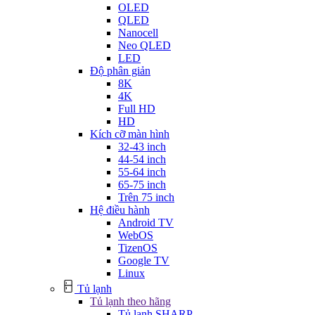
OLED
QLED
Nanocell
Neo QLED
LED
Độ phân giản
8K
4K
Full HD
HD
Kích cỡ màn hình
32-43 inch
44-54 inch
55-64 inch
65-75 inch
Trên 75 inch
Hệ điều hành
Android TV
WebOS
TizenOS
Google TV
Linux
Tủ lạnh
Tủ lạnh theo hãng
Tủ lạnh SHARP