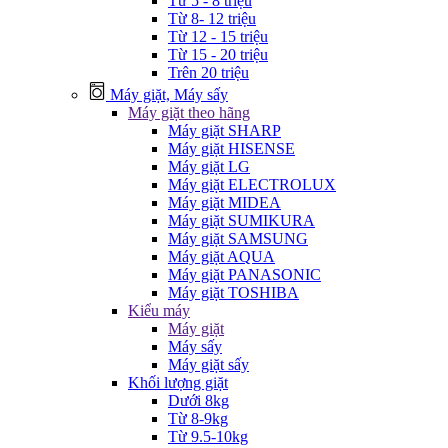
Từ 5 - 8 triệu
Từ 8- 12 triệu
Từ 12 - 15 triệu
Từ 15 - 20 triệu
Trên 20 triệu
Máy giặt, Máy sấy
Máy giặt theo hãng
Máy giặt SHARP
Máy giặt HISENSE
Máy giặt LG
Máy giặt ELECTROLUX
Máy giặt MIDEA
Máy giặt SUMIKURA
Máy giặt SAMSUNG
Máy giặt AQUA
Máy giặt PANASONIC
Máy giặt TOSHIBA
Kiểu máy
Máy giặt
Máy sấy
Máy giặt sấy
Khối lượng giặt
Dưới 8kg
Từ 8-9kg
Từ 9.5-10kg