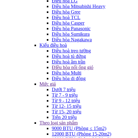
Điều hòa LG
Điều hòa Mitsubishi Heavy
Điều hòa Gree
Điều hoà TCL
Điều hòa Casper
Điều hòa Panasonic
Điều hòa Sumikura
Điều hòa Nagakawa
Kiểu điều hoà
Điều hoà treo tường
Điều hoà tủ đứng
Điều hoà âm trần
ĐIều hòa nối ống gió
Điều hòa Multi
Điều hòa di động
Mức giá
Dưới 7 triệu
Từ 7 - 9 triệu
Từ 9 - 12 triệu
Từ 12- 15 triệu
Từ 15- 20 triệu
Trên 20 triệu
Theo loại sản phẩm
9000 BTU (Phòng ≤ 15m2)
12000 BTU (Phòng 15-20m2)