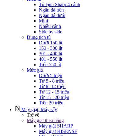
Tủ lạnh Sharp 4 cánh
Ngăn đá trên
Ngăn đá dưới
Mini
Nhiều cánh
Side by side
Dung tích tủ
Dưới 150 lít
150 - 300 lít
301 - 400 lít
401 - 550 lít
Trên 550 lít
Mức giá
Dưới 5 triệu
Từ 5 - 8 triệu
Từ 8- 12 triệu
Từ 12 - 15 triệu
Từ 15 - 20 triệu
Trên 20 triệu
Máy giặt, Máy sấy
Trở về
Máy giặt theo hãng
Máy giặt SHARP
Máy giặt HISENSE