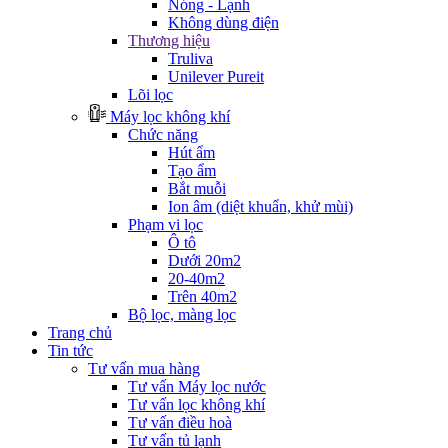
Nóng - Lạnh
Không dùng điện
Thương hiệu
Truliva
Unilever Pureit
Lõi lọc
Máy lọc không khí
Chức năng
Hút ẩm
Tạo ẩm
Bắt muỗi
Ion âm (diệt khuẩn, khử mùi)
Phạm vi lọc
Ô tô
Dưới 20m2
20-40m2
Trên 40m2
Bộ lọc, màng lọc
Trang chủ
Tin tức
Tư vấn mua hàng
Tư vấn Máy lọc nước
Tư vấn lọc không khí
Tư vấn điều hoà
Tư vấn tủ lạnh