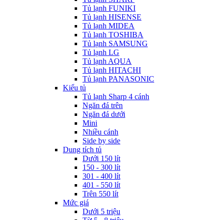
Tủ lạnh FUNIKI
Tủ lạnh HISENSE
Tủ lạnh MIDEA
Tủ lạnh TOSHIBA
Tủ lạnh SAMSUNG
Tủ lạnh LG
Tủ lạnh AQUA
Tủ lạnh HITACHI
Tủ lạnh PANASONIC
Kiểu tủ
Tủ lạnh Sharp 4 cánh
Ngăn đá trên
Ngăn đá dưới
Mini
Nhiều cánh
Side by side
Dung tích tủ
Dưới 150 lít
150 - 300 lít
301 - 400 lít
401 - 550 lít
Trên 550 lít
Mức giá
Dưới 5 triệu