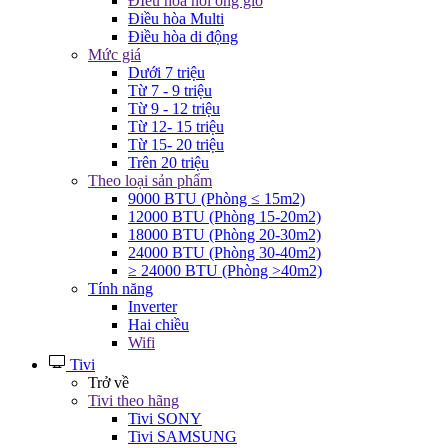
ĐIều hòa nối ống gió
Điều hòa Multi
Điều hòa di động
Mức giá
Dưới 7 triệu
Từ 7 - 9 triệu
Từ 9 - 12 triệu
Từ 12- 15 triệu
Từ 15- 20 triệu
Trên 20 triệu
Theo loại sản phẩm
9000 BTU (Phòng ≤ 15m2)
12000 BTU (Phòng 15-20m2)
18000 BTU (Phòng 20-30m2)
24000 BTU (Phòng 30-40m2)
≥ 24000 BTU (Phòng >40m2)
Tính năng
Inverter
Hai chiều
Wifi
Tivi
Trở về
Tivi theo hãng
Tivi SONY
Tivi SAMSUNG