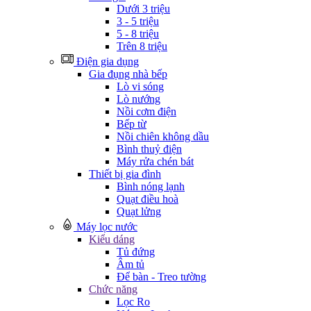
Dưới 3 triệu
3 - 5 triệu
5 - 8 triệu
Trên 8 triệu
Điện gia dụng
Gia đụng nhà bếp
Lò vi sóng
Lò nướng
Nồi cơm điện
Bếp từ
Nồi chiên không dầu
Bình thuỷ điện
Máy rửa chén bát
Thiết bị gia đình
Bình nóng lạnh
Quạt điều hoà
Quạt lửng
Máy lọc nước
Kiểu dáng
Tủ đứng
Âm tủ
Để bàn - Treo tường
Chức năng
Lọc Ro