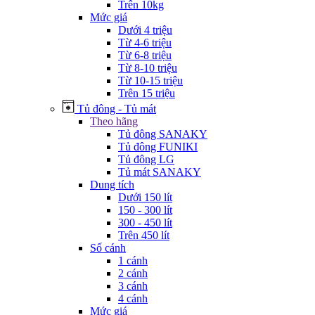
Trên 10kg
Mức giá
Dưới 4 triệu
Từ 4-6 triệu
Từ 6-8 triệu
Từ 8-10 triệu
Từ 10-15 triệu
Trên 15 triệu
Tủ đông - Tủ mát
Theo hãng
Tủ đông SANAKY
Tủ đông FUNIKI
Tủ đông LG
Tủ mát SANAKY
Dung tích
Dưới 150 lít
150 - 300 lít
300 - 450 lít
Trên 450 lít
Số cánh
1 cánh
2 cánh
3 cánh
4 cánh
Mức giá