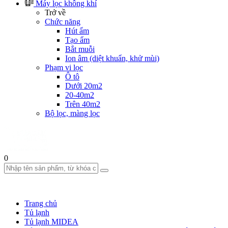
Máy lọc không khí
Trở về
Chức năng
Hút ẩm
Tạo ẩm
Bắt muỗi
Ion âm (diệt khuẩn, khử mùi)
Phạm vi lọc
Ô tô
Dưới 20m2
20-40m2
Trên 40m2
Bộ lọc, màng lọc
0
Trang chủ
Tủ lạnh
Tủ lạnh MIDEA