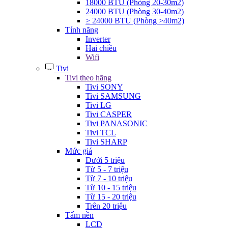
18000 BTU (Phòng 20-30m2)
24000 BTU (Phòng 30-40m2)
≥ 24000 BTU (Phòng >40m2)
Tính năng
Inverter
Hai chiều
Wifi
Tivi
Tivi theo hãng
Tivi SONY
Tivi SAMSUNG
Tivi LG
Tivi CASPER
Tivi PANASONIC
Tivi TCL
Tivi SHARP
Mức giá
Dưới 5 triệu
Từ 5 - 7 triệu
Từ 7 - 10 triệu
Từ 10 - 15 triệu
Từ 15 - 20 triệu
Trên 20 triệu
Tấm nền
LCD