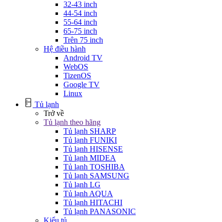
32-43 inch
44-54 inch
55-64 inch
65-75 inch
Trên 75 inch
Hệ điều hành
Android TV
WebOS
TizenOS
Google TV
Linux
Tủ lạnh
Trở về
Tủ lạnh theo hãng
Tủ lạnh SHARP
Tủ lạnh FUNIKI
Tủ lạnh HISENSE
Tủ lạnh MIDEA
Tủ lạnh TOSHIBA
Tủ lạnh SAMSUNG
Tủ lạnh LG
Tủ lạnh AQUA
Tủ lạnh HITACHI
Tủ lạnh PANASONIC
Kiểu tủ