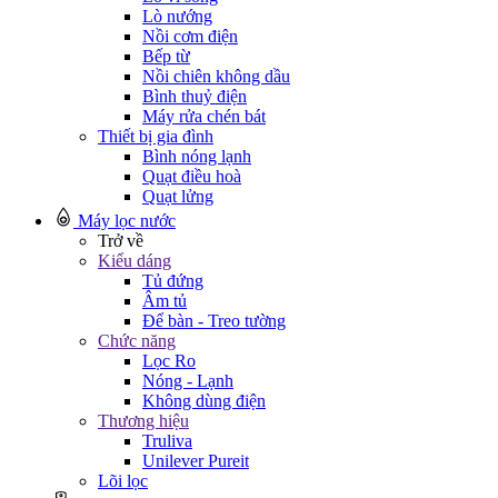
Lò nướng
Nồi cơm điện
Bếp từ
Nồi chiên không dầu
Bình thuỷ điện
Máy rửa chén bát
Thiết bị gia đình
Bình nóng lạnh
Quạt điều hoà
Quạt lửng
Máy lọc nước
Trở về
Kiểu dáng
Tủ đứng
Âm tủ
Để bàn - Treo tường
Chức năng
Lọc Ro
Nóng - Lạnh
Không dùng điện
Thương hiệu
Truliva
Unilever Pureit
Lõi lọc