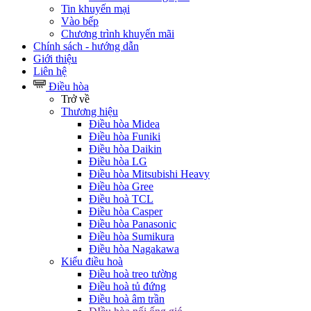
Tin khuyến mại
Vào bếp
Chương trình khuyến mãi
Chính sách - hướng dẫn
Giới thiệu
Liên hệ
Điều hòa
Trở về
Thương hiệu
Điều hòa Midea
Điều hòa Funiki
Điều hòa Daikin
Điều hòa LG
Điều hòa Mitsubishi Heavy
Điều hòa Gree
Điều hoà TCL
Điều hòa Casper
Điều hòa Panasonic
Điều hòa Sumikura
Điều hòa Nagakawa
Kiểu điều hoà
Điều hoà treo tường
Điều hoà tủ đứng
Điều hoà âm trần