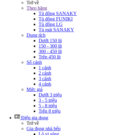
Trở về
Theo hãng
Tủ đông SANAKY
Tủ đông FUNIKI
Tủ đông LG
Tủ mát SANAKY
Dung tích
Dưới 150 lít
150 - 300 lít
300 - 450 lít
Trên 450 lít
Số cánh
1 cánh
2 cánh
3 cánh
4 cánh
Mức giá
Dưới 3 triệu
3 - 5 triệu
5 - 8 triệu
Trên 8 triệu
Điện gia dụng
Trở về
Gia đụng nhà bếp
Lò vi sóng