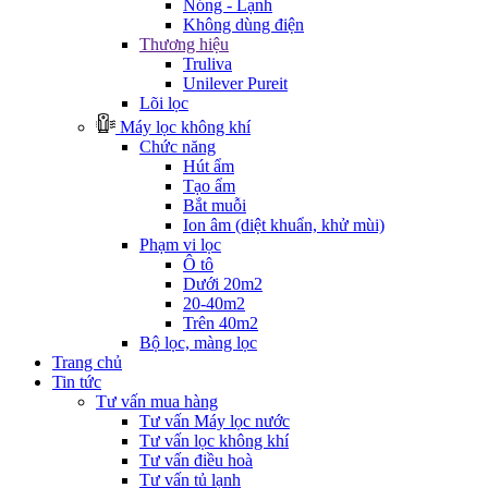
Nóng - Lạnh
Không dùng điện
Thương hiệu
Truliva
Unilever Pureit
Lõi lọc
Máy lọc không khí
Chức năng
Hút ẩm
Tạo ẩm
Bắt muỗi
Ion âm (diệt khuẩn, khử mùi)
Phạm vi lọc
Ô tô
Dưới 20m2
20-40m2
Trên 40m2
Bộ lọc, màng lọc
Trang chủ
Tin tức
Tư vấn mua hàng
Tư vấn Máy lọc nước
Tư vấn lọc không khí
Tư vấn điều hoà
Tư vấn tủ lạnh