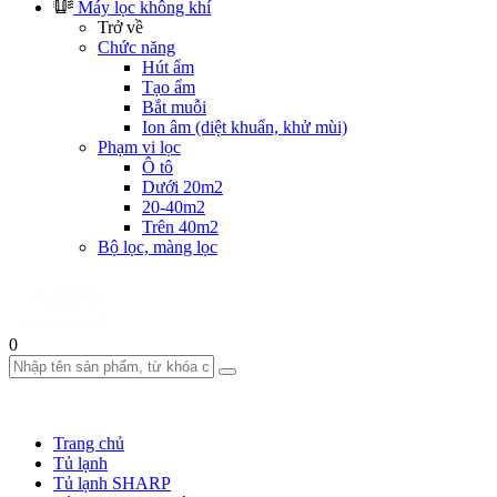
Máy lọc không khí
Trở về
Chức năng
Hút ẩm
Tạo ẩm
Bắt muỗi
Ion âm (diệt khuẩn, khử mùi)
Phạm vi lọc
Ô tô
Dưới 20m2
20-40m2
Trên 40m2
Bộ lọc, màng lọc
0
Trang chủ
Tủ lạnh
Tủ lạnh SHARP