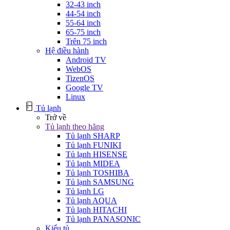
32-43 inch
44-54 inch
55-64 inch
65-75 inch
Trên 75 inch
Hệ điều hành
Android TV
WebOS
TizenOS
Google TV
Linux
Tủ lạnh
Trở về
Tủ lạnh theo hãng
Tủ lạnh SHARP
Tủ lạnh FUNIKI
Tủ lạnh HISENSE
Tủ lạnh MIDEA
Tủ lạnh TOSHIBA
Tủ lạnh SAMSUNG
Tủ lạnh LG
Tủ lạnh AQUA
Tủ lạnh HITACHI
Tủ lạnh PANASONIC
Kiểu tủ