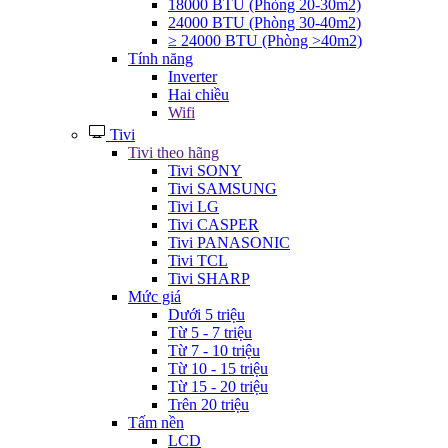
18000 BTU (Phòng 20-30m2)
24000 BTU (Phòng 30-40m2)
≥ 24000 BTU (Phòng >40m2)
Tính năng
Inverter
Hai chiều
Wifi
Tivi
Tivi theo hãng
Tivi SONY
Tivi SAMSUNG
Tivi LG
Tivi CASPER
Tivi PANASONIC
Tivi TCL
Tivi SHARP
Mức giá
Dưới 5 triệu
Từ 5 - 7 triệu
Từ 7 - 10 triệu
Từ 10 - 15 triệu
Từ 15 - 20 triệu
Trên 20 triệu
Tấm nền
LCD