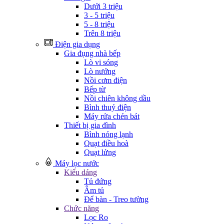
Dưới 3 triệu
3 - 5 triệu
5 - 8 triệu
Trên 8 triệu
Điện gia dụng
Gia đụng nhà bếp
Lò vi sóng
Lò nướng
Nồi cơm điện
Bếp từ
Nồi chiên không dầu
Bình thuỷ điện
Máy rửa chén bát
Thiết bị gia đình
Bình nóng lạnh
Quạt điều hoà
Quạt lửng
Máy lọc nước
Kiểu dáng
Tủ đứng
Âm tủ
Để bàn - Treo tường
Chức năng
Lọc Ro