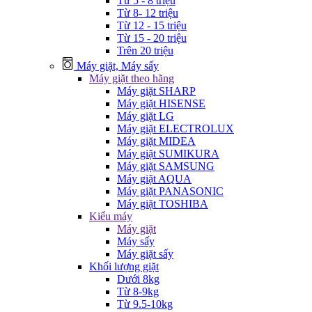
Từ 5 - 8 triệu
Từ 8- 12 triệu
Từ 12 - 15 triệu
Từ 15 - 20 triệu
Trên 20 triệu
Máy giặt, Máy sấy
Máy giặt theo hãng
Máy giặt SHARP
Máy giặt HISENSE
Máy giặt LG
Máy giặt ELECTROLUX
Máy giặt MIDEA
Máy giặt SUMIKURA
Máy giặt SAMSUNG
Máy giặt AQUA
Máy giặt PANASONIC
Máy giặt TOSHIBA
Kiểu máy
Máy giặt
Máy sấy
Máy giặt sấy
Khối lượng giặt
Dưới 8kg
Từ 8-9kg
Từ 9.5-10kg