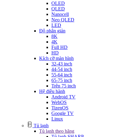
OLED
QLED
Nanocell
Neo QLED
LED
Độ phân giản
8K
4K
Full HD
HD
Kích cỡ màn hình
32-43 inch
44-54 inch
55-64 inch
65-75 inch
Trên 75 inch
Hệ điều hành
Android TV
WebOS
TizenOS
Google TV
Linux
Tủ lạnh
Tủ lạnh theo hãng
Tủ lạnh SHARP