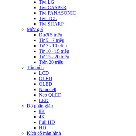
Tivi LG
Tivi CASPER
Tivi PANASONIC
Tivi TCL
Tivi SHARP
Mức giá
Dưới 5 triệu
Từ 5 - 7 triệu
Từ 7 - 10 triệu
Từ 10 - 15 triệu
Từ 15 - 20 triệu
Trên 20 triệu
Tấm nền
LCD
OLED
QLED
Nanocell
Neo QLED
LED
Độ phân giản
8K
4K
Full HD
HD
Kích cỡ màn hình