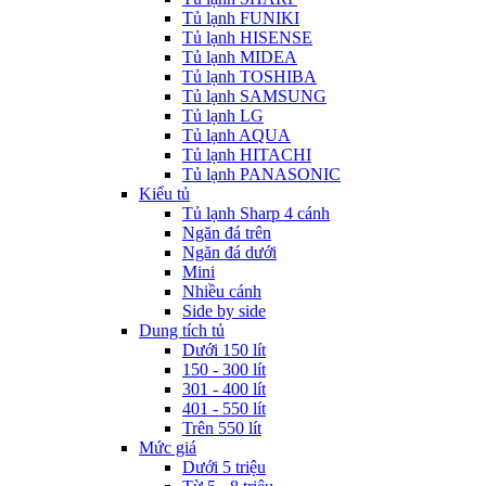
Tủ lạnh FUNIKI
Tủ lạnh HISENSE
Tủ lạnh MIDEA
Tủ lạnh TOSHIBA
Tủ lạnh SAMSUNG
Tủ lạnh LG
Tủ lạnh AQUA
Tủ lạnh HITACHI
Tủ lạnh PANASONIC
Kiểu tủ
Tủ lạnh Sharp 4 cánh
Ngăn đá trên
Ngăn đá dưới
Mini
Nhiều cánh
Side by side
Dung tích tủ
Dưới 150 lít
150 - 300 lít
301 - 400 lít
401 - 550 lít
Trên 550 lít
Mức giá
Dưới 5 triệu