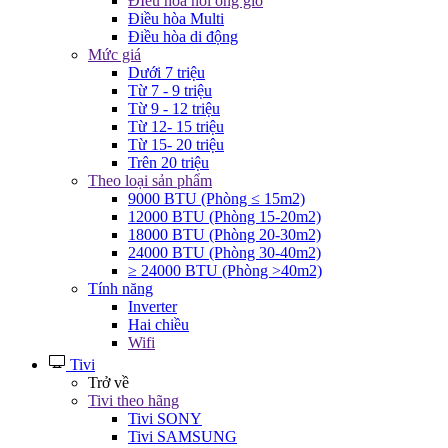
ĐIều hòa nối ống gió
Điều hòa Multi
Điều hòa di động
Mức giá
Dưới 7 triệu
Từ 7 - 9 triệu
Từ 9 - 12 triệu
Từ 12- 15 triệu
Từ 15- 20 triệu
Trên 20 triệu
Theo loại sản phẩm
9000 BTU (Phòng ≤ 15m2)
12000 BTU (Phòng 15-20m2)
18000 BTU (Phòng 20-30m2)
24000 BTU (Phòng 30-40m2)
≥ 24000 BTU (Phòng >40m2)
Tính năng
Inverter
Hai chiều
Wifi
Tivi
Trở về
Tivi theo hãng
Tivi SONY
Tivi SAMSUNG