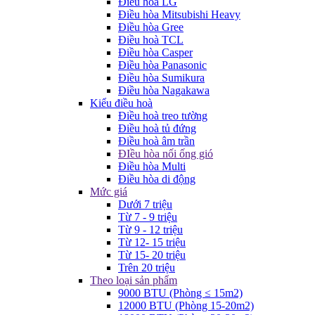
Điều hòa LG
Điều hòa Mitsubishi Heavy
Điều hòa Gree
Điều hoà TCL
Điều hòa Casper
Điều hòa Panasonic
Điều hòa Sumikura
Điều hòa Nagakawa
Kiểu điều hoà
Điều hoà treo tường
Điều hoà tủ đứng
Điều hoà âm trần
ĐIều hòa nối ống gió
Điều hòa Multi
Điều hòa di động
Mức giá
Dưới 7 triệu
Từ 7 - 9 triệu
Từ 9 - 12 triệu
Từ 12- 15 triệu
Từ 15- 20 triệu
Trên 20 triệu
Theo loại sản phẩm
9000 BTU (Phòng ≤ 15m2)
12000 BTU (Phòng 15-20m2)