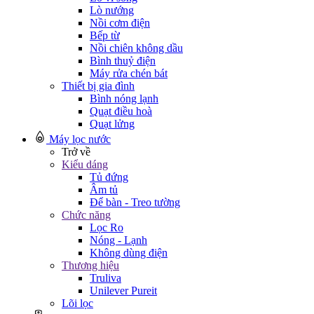
Lò nướng
Nồi cơm điện
Bếp từ
Nồi chiên không dầu
Bình thuỷ điện
Máy rửa chén bát
Thiết bị gia đình
Bình nóng lạnh
Quạt điều hoà
Quạt lửng
Máy lọc nước
Trở về
Kiểu dáng
Tủ đứng
Âm tủ
Để bàn - Treo tường
Chức năng
Lọc Ro
Nóng - Lạnh
Không dùng điện
Thương hiệu
Truliva
Unilever Pureit
Lõi lọc