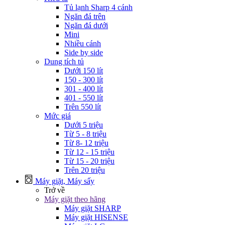
Tủ lạnh Sharp 4 cánh
Ngăn đá trên
Ngăn đá dưới
Mini
Nhiều cánh
Side by side
Dung tích tủ
Dưới 150 lít
150 - 300 lít
301 - 400 lít
401 - 550 lít
Trên 550 lít
Mức giá
Dưới 5 triệu
Từ 5 - 8 triệu
Từ 8- 12 triệu
Từ 12 - 15 triệu
Từ 15 - 20 triệu
Trên 20 triệu
Máy giặt, Máy sấy
Trở về
Máy giặt theo hãng
Máy giặt SHARP
Máy giặt HISENSE