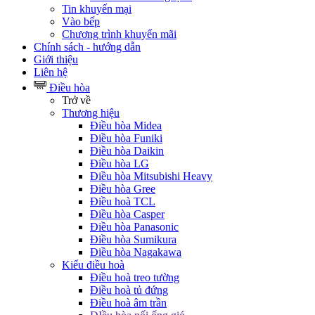
Tin khuyến mại
Vào bếp
Chương trình khuyến mãi
Chính sách - hướng dẫn
Giới thiệu
Liên hệ
Điều hòa
Trở về
Thương hiệu
Điều hòa Midea
Điều hòa Funiki
Điều hòa Daikin
Điều hòa LG
Điều hòa Mitsubishi Heavy
Điều hòa Gree
Điều hoà TCL
Điều hòa Casper
Điều hòa Panasonic
Điều hòa Sumikura
Điều hòa Nagakawa
Kiểu điều hoà
Điều hoà treo tường
Điều hoà tủ đứng
Điều hoà âm trần