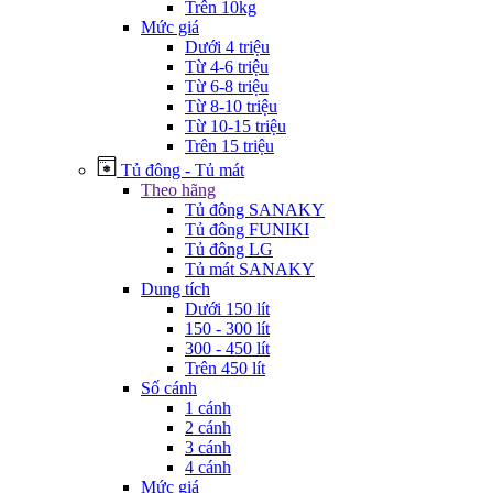
Trên 10kg
Mức giá
Dưới 4 triệu
Từ 4-6 triệu
Từ 6-8 triệu
Từ 8-10 triệu
Từ 10-15 triệu
Trên 15 triệu
Tủ đông - Tủ mát
Theo hãng
Tủ đông SANAKY
Tủ đông FUNIKI
Tủ đông LG
Tủ mát SANAKY
Dung tích
Dưới 150 lít
150 - 300 lít
300 - 450 lít
Trên 450 lít
Số cánh
1 cánh
2 cánh
3 cánh
4 cánh
Mức giá