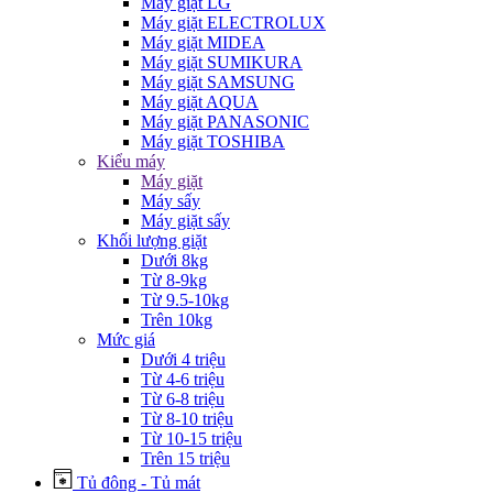
Máy giặt LG
Máy giặt ELECTROLUX
Máy giặt MIDEA
Máy giặt SUMIKURA
Máy giặt SAMSUNG
Máy giặt AQUA
Máy giặt PANASONIC
Máy giặt TOSHIBA
Kiểu máy
Máy giặt
Máy sấy
Máy giặt sấy
Khối lượng giặt
Dưới 8kg
Từ 8-9kg
Từ 9.5-10kg
Trên 10kg
Mức giá
Dưới 4 triệu
Từ 4-6 triệu
Từ 6-8 triệu
Từ 8-10 triệu
Từ 10-15 triệu
Trên 15 triệu
Tủ đông - Tủ mát