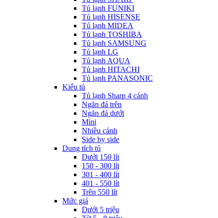
Tủ lạnh FUNIKI
Tủ lạnh HISENSE
Tủ lạnh MIDEA
Tủ lạnh TOSHIBA
Tủ lạnh SAMSUNG
Tủ lạnh LG
Tủ lạnh AQUA
Tủ lạnh HITACHI
Tủ lạnh PANASONIC
Kiểu tủ
Tủ lạnh Sharp 4 cánh
Ngăn đá trên
Ngăn đá dưới
Mini
Nhiều cánh
Side by side
Dung tích tủ
Dưới 150 lít
150 - 300 lít
301 - 400 lít
401 - 550 lít
Trên 550 lít
Mức giá
Dưới 5 triệu