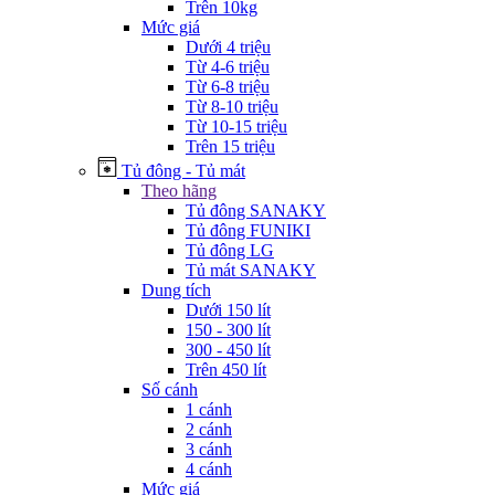
Trên 10kg
Mức giá
Dưới 4 triệu
Từ 4-6 triệu
Từ 6-8 triệu
Từ 8-10 triệu
Từ 10-15 triệu
Trên 15 triệu
Tủ đông - Tủ mát
Theo hãng
Tủ đông SANAKY
Tủ đông FUNIKI
Tủ đông LG
Tủ mát SANAKY
Dung tích
Dưới 150 lít
150 - 300 lít
300 - 450 lít
Trên 450 lít
Số cánh
1 cánh
2 cánh
3 cánh
4 cánh
Mức giá