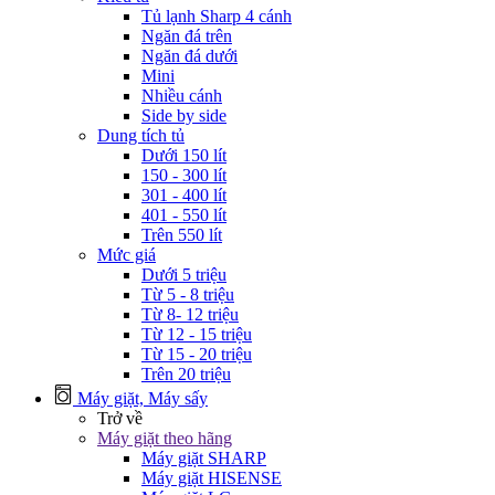
Tủ lạnh Sharp 4 cánh
Ngăn đá trên
Ngăn đá dưới
Mini
Nhiều cánh
Side by side
Dung tích tủ
Dưới 150 lít
150 - 300 lít
301 - 400 lít
401 - 550 lít
Trên 550 lít
Mức giá
Dưới 5 triệu
Từ 5 - 8 triệu
Từ 8- 12 triệu
Từ 12 - 15 triệu
Từ 15 - 20 triệu
Trên 20 triệu
Máy giặt, Máy sấy
Trở về
Máy giặt theo hãng
Máy giặt SHARP
Máy giặt HISENSE