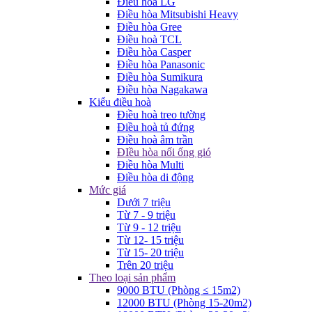
Điều hòa LG
Điều hòa Mitsubishi Heavy
Điều hòa Gree
Điều hoà TCL
Điều hòa Casper
Điều hòa Panasonic
Điều hòa Sumikura
Điều hòa Nagakawa
Kiểu điều hoà
Điều hoà treo tường
Điều hoà tủ đứng
Điều hoà âm trần
ĐIều hòa nối ống gió
Điều hòa Multi
Điều hòa di động
Mức giá
Dưới 7 triệu
Từ 7 - 9 triệu
Từ 9 - 12 triệu
Từ 12- 15 triệu
Từ 15- 20 triệu
Trên 20 triệu
Theo loại sản phẩm
9000 BTU (Phòng ≤ 15m2)
12000 BTU (Phòng 15-20m2)