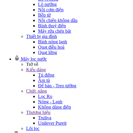
Lò nướng
Nồi cơm điện
Bếp từ
Nồi chiên không dầu
Bình thuỷ điện
Máy rửa chén bát
Thiết bị gia đình
Bình nóng lạnh
Quạt điều hoà
Quạt lửng
Máy lọc nước
Trở về
Kiểu dáng
Tủ đứng
Âm tủ
Để bàn - Treo tường
Chức năng
Lọc Ro
Nóng - Lạnh
Không dùng điện
Thương hiệu
Truliva
Unilever Pureit
Lõi lọc