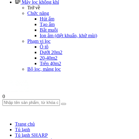
Máy lọc không khí
Trở về
Chức năng
Hút ẩm
Tạo ẩm
Bắt muỗi
Ion âm (diệt khuẩn, khử mùi)
Phạm vi lọc
Ô tô
Dưới 20m2
20-40m2
Trên 40m2
Bộ lọc, màng lọc
0
Trang chủ
Tủ lạnh
Tủ lạnh SHARP