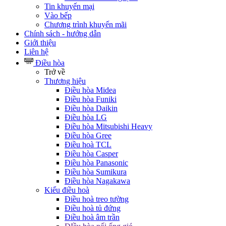
Tin khuyến mại
Vào bếp
Chương trình khuyến mãi
Chính sách - hướng dẫn
Giới thiệu
Liên hệ
Điều hòa
Trở về
Thương hiệu
Điều hòa Midea
Điều hòa Funiki
Điều hòa Daikin
Điều hòa LG
Điều hòa Mitsubishi Heavy
Điều hòa Gree
Điều hoà TCL
Điều hòa Casper
Điều hòa Panasonic
Điều hòa Sumikura
Điều hòa Nagakawa
Kiểu điều hoà
Điều hoà treo tường
Điều hoà tủ đứng
Điều hoà âm trần