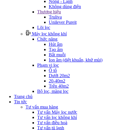
Nóng - Lạnh
Không dùng điện
Thương hiệu
Truliva
Unilever Pureit
Lõi lọc
Máy lọc không khí
Chức năng
Hút ẩm
Tạo ẩm
Bắt muỗi
Ion âm (diệt khuẩn, khử mùi)
Phạm vi lọc
Ô tô
Dưới 20m2
20-40m2
Trên 40m2
Bộ lọc, màng lọc
Trang chủ
Tin tức
Tư vấn mua hàng
Tư vấn Máy lọc nước
Tư vấn lọc không khí
Tư vấn điều hoà
Tư vấn tủ lạnh