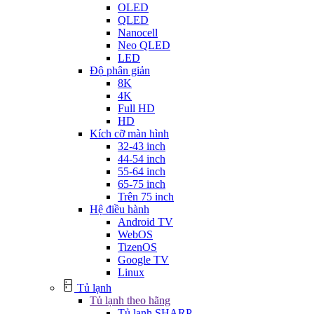
OLED
QLED
Nanocell
Neo QLED
LED
Độ phân giản
8K
4K
Full HD
HD
Kích cỡ màn hình
32-43 inch
44-54 inch
55-64 inch
65-75 inch
Trên 75 inch
Hệ điều hành
Android TV
WebOS
TizenOS
Google TV
Linux
Tủ lạnh
Tủ lạnh theo hãng
Tủ lạnh SHARP