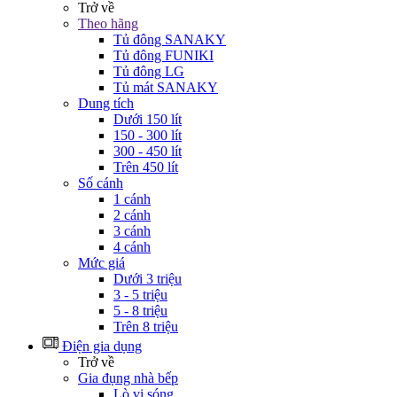
Trở về
Theo hãng
Tủ đông SANAKY
Tủ đông FUNIKI
Tủ đông LG
Tủ mát SANAKY
Dung tích
Dưới 150 lít
150 - 300 lít
300 - 450 lít
Trên 450 lít
Số cánh
1 cánh
2 cánh
3 cánh
4 cánh
Mức giá
Dưới 3 triệu
3 - 5 triệu
5 - 8 triệu
Trên 8 triệu
Điện gia dụng
Trở về
Gia đụng nhà bếp
Lò vi sóng