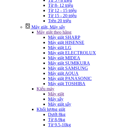
Từ 5 - 8 triệu
Từ 8- 12 triệu
Từ 12 - 15 triệu
Từ 15 - 20 triệu
Trên 20 triệu
Máy giặt, Máy sấy
Máy giặt theo hãng
Máy giặt SHARP
Máy giặt HISENSE
Máy giặt LG
Máy giặt ELECTROLUX
Máy giặt MIDEA
Máy giặt SUMIKURA
Máy giặt SAMSUNG
Máy giặt AQUA
Máy giặt PANASONIC
Máy giặt TOSHIBA
Kiểu máy
Máy giặt
Máy sấy
Máy giặt sấy
Khối lượng giặt
Dưới 8kg
Từ 8-9kg
Từ 9.5-10kg