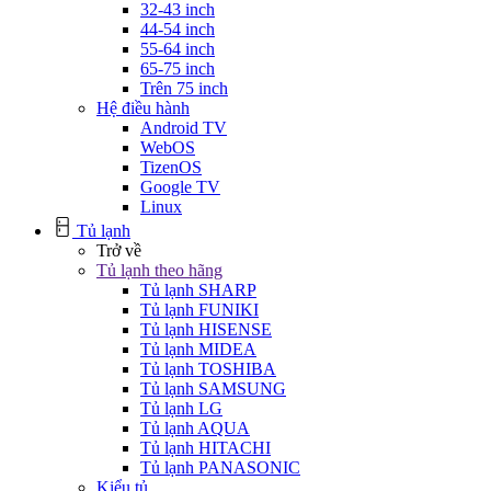
32-43 inch
44-54 inch
55-64 inch
65-75 inch
Trên 75 inch
Hệ điều hành
Android TV
WebOS
TizenOS
Google TV
Linux
Tủ lạnh
Trở về
Tủ lạnh theo hãng
Tủ lạnh SHARP
Tủ lạnh FUNIKI
Tủ lạnh HISENSE
Tủ lạnh MIDEA
Tủ lạnh TOSHIBA
Tủ lạnh SAMSUNG
Tủ lạnh LG
Tủ lạnh AQUA
Tủ lạnh HITACHI
Tủ lạnh PANASONIC
Kiểu tủ