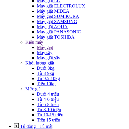
Máy giặt LG
Máy giặt ELECTROLUX
Máy giặt MIDEA
Máy giặt SUMIKURA
Máy giặt SAMSUNG
Máy giặt AQUA
Máy giặt PANASONIC
Máy giặt TOSHIBA
Kiểu máy
Máy giặt
Máy sấy
Máy giặt sấy
Khối lượng giặt
Dưới 8kg
Từ 8-9kg
Từ 9.5-10kg
Trên 10kg
Mức giá
Dưới 4 triệu
Từ 4-6 triệu
Từ 6-8 triệu
Từ 8-10 triệu
Từ 10-15 triệu
Trên 15 triệu
Tủ đông - Tủ mát