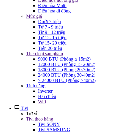
ĐIều hòa nối ống gió
Điều hòa Multi
Điều hòa di động
Mức giá
Dưới 7 triệu
Từ 7 - 9 triệu
Từ 9 - 12 triệu
Từ 12- 15 triệu
Từ 15- 20 triệu
Trên 20 triệu
Theo loại sản phẩm
9000 BTU (Phòng ≤ 15m2)
12000 BTU (Phòng 15-20m2)
18000 BTU (Phòng 20-30m2)
24000 BTU (Phòng 30-40m2)
≥ 24000 BTU (Phòng >40m2)
Tính năng
Inverter
Hai chiều
Wifi
Tivi
Trở về
Tivi theo hãng
Tivi SONY
Tivi SAMSUNG