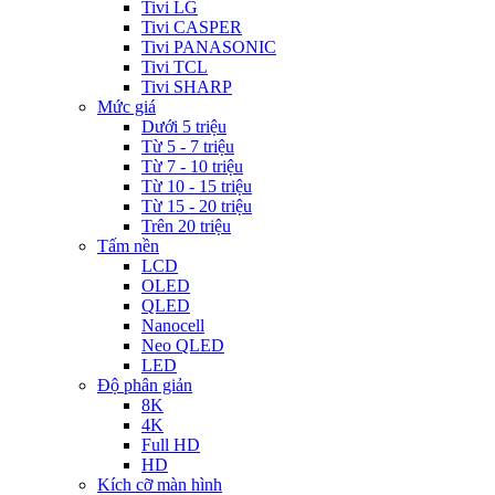
Tivi LG
Tivi CASPER
Tivi PANASONIC
Tivi TCL
Tivi SHARP
Mức giá
Dưới 5 triệu
Từ 5 - 7 triệu
Từ 7 - 10 triệu
Từ 10 - 15 triệu
Từ 15 - 20 triệu
Trên 20 triệu
Tấm nền
LCD
OLED
QLED
Nanocell
Neo QLED
LED
Độ phân giản
8K
4K
Full HD
HD
Kích cỡ màn hình