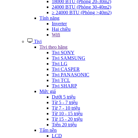
18000 BTU (Phòng 20-30m2)
24000 BTU (Phòng 30-40m2)
≥ 24000 BTU (Phòng >40m2)
Tính năng
Inverter
Hai chiều
Wifi
Tivi
Tivi theo hãng
Tivi SONY
Tivi SAMSUNG
Tivi LG
Tivi CASPER
Tivi PANASONIC
Tivi TCL
Tivi SHARP
Mức giá
Dưới 5 triệu
Từ 5 - 7 triệu
Từ 7 - 10 triệu
Từ 10 - 15 triệu
Từ 15 - 20 triệu
Trên 20 triệu
Tấm nền
LCD