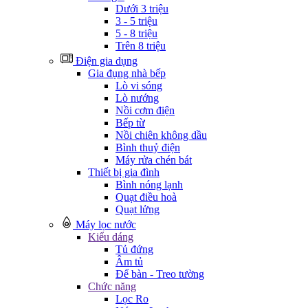
Dưới 3 triệu
3 - 5 triệu
5 - 8 triệu
Trên 8 triệu
Điện gia dụng
Gia đụng nhà bếp
Lò vi sóng
Lò nướng
Nồi cơm điện
Bếp từ
Nồi chiên không dầu
Bình thuỷ điện
Máy rửa chén bát
Thiết bị gia đình
Bình nóng lạnh
Quạt điều hoà
Quạt lửng
Máy lọc nước
Kiểu dáng
Tủ đứng
Âm tủ
Để bàn - Treo tường
Chức năng
Lọc Ro