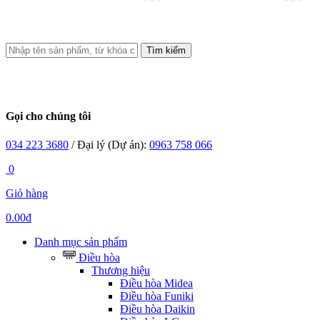
Tìm kiếm
Gọi cho chúng tôi
034 223 3680
/ Đại lý (Dự án):
0963 758 066
0
Giỏ hàng
0.00đ
Danh mục sản phẩm
Điều hòa
Thương hiệu
Điều hòa Midea
Điều hòa Funiki
Điều hòa Daikin