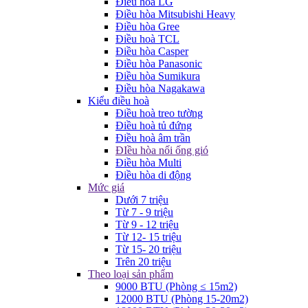
Điều hòa LG
Điều hòa Mitsubishi Heavy
Điều hòa Gree
Điều hoà TCL
Điều hòa Casper
Điều hòa Panasonic
Điều hòa Sumikura
Điều hòa Nagakawa
Kiểu điều hoà
Điều hoà treo tường
Điều hoà tủ đứng
Điều hoà âm trần
ĐIều hòa nối ống gió
Điều hòa Multi
Điều hòa di động
Mức giá
Dưới 7 triệu
Từ 7 - 9 triệu
Từ 9 - 12 triệu
Từ 12- 15 triệu
Từ 15- 20 triệu
Trên 20 triệu
Theo loại sản phẩm
9000 BTU (Phòng ≤ 15m2)
12000 BTU (Phòng 15-20m2)