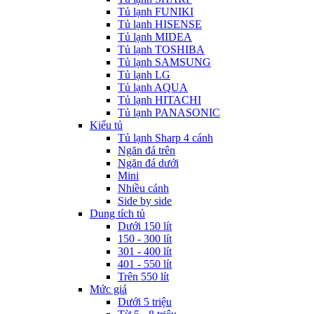
Tủ lạnh FUNIKI
Tủ lạnh HISENSE
Tủ lạnh MIDEA
Tủ lạnh TOSHIBA
Tủ lạnh SAMSUNG
Tủ lạnh LG
Tủ lạnh AQUA
Tủ lạnh HITACHI
Tủ lạnh PANASONIC
Kiểu tủ
Tủ lạnh Sharp 4 cánh
Ngăn đá trên
Ngăn đá dưới
Mini
Nhiều cánh
Side by side
Dung tích tủ
Dưới 150 lít
150 - 300 lít
301 - 400 lít
401 - 550 lít
Trên 550 lít
Mức giá
Dưới 5 triệu