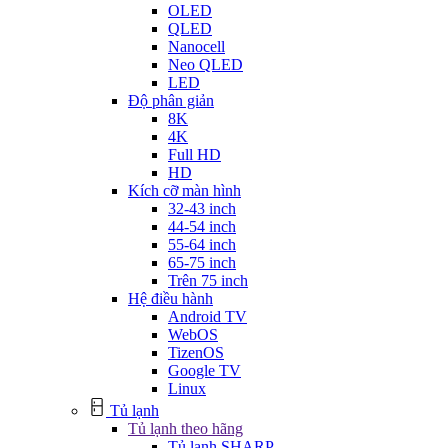
OLED
QLED
Nanocell
Neo QLED
LED
Độ phân giản
8K
4K
Full HD
HD
Kích cỡ màn hình
32-43 inch
44-54 inch
55-64 inch
65-75 inch
Trên 75 inch
Hệ điều hành
Android TV
WebOS
TizenOS
Google TV
Linux
Tủ lạnh
Tủ lạnh theo hãng
Tủ lạnh SHARP