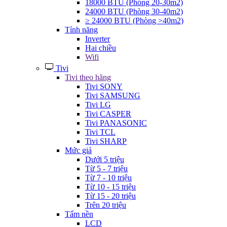
18000 BTU (Phòng 20-30m2)
24000 BTU (Phòng 30-40m2)
≥ 24000 BTU (Phòng >40m2)
Tính năng
Inverter
Hai chiều
Wifi
Tivi
Tivi theo hãng
Tivi SONY
Tivi SAMSUNG
Tivi LG
Tivi CASPER
Tivi PANASONIC
Tivi TCL
Tivi SHARP
Mức giá
Dưới 5 triệu
Từ 5 - 7 triệu
Từ 7 - 10 triệu
Từ 10 - 15 triệu
Từ 15 - 20 triệu
Trên 20 triệu
Tấm nền
LCD