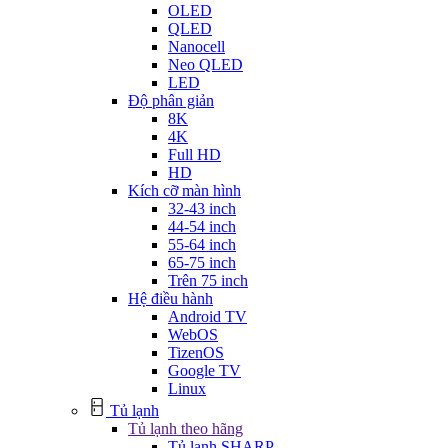
OLED
QLED
Nanocell
Neo QLED
LED
Độ phân giản
8K
4K
Full HD
HD
Kích cỡ màn hình
32-43 inch
44-54 inch
55-64 inch
65-75 inch
Trên 75 inch
Hệ điều hành
Android TV
WebOS
TizenOS
Google TV
Linux
Tủ lạnh
Tủ lạnh theo hãng
Tủ lạnh SHARP