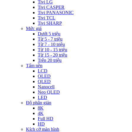
Tivi LG
Tivi CASPER
Tivi PANASONIC
Tivi TCL
Tivi SHARP
Mức giá
Dưới 5 triệu
Từ 5 - 7 triệu
Từ 7 - 10 triệu
Từ 10 - 15 triệu
Từ 15 - 20 triệu
Trên 20 triệu
Tấm nền
LCD
OLED
QLED
Nanocell
Neo QLED
LED
Độ phân giản
8K
4K
Full HD
HD
Kích cỡ màn hình