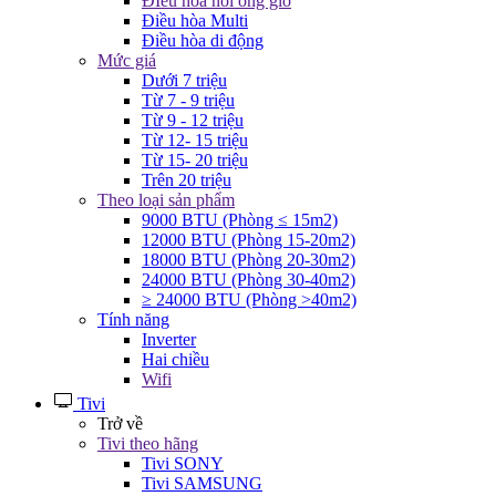
ĐIều hòa nối ống gió
Điều hòa Multi
Điều hòa di động
Mức giá
Dưới 7 triệu
Từ 7 - 9 triệu
Từ 9 - 12 triệu
Từ 12- 15 triệu
Từ 15- 20 triệu
Trên 20 triệu
Theo loại sản phẩm
9000 BTU (Phòng ≤ 15m2)
12000 BTU (Phòng 15-20m2)
18000 BTU (Phòng 20-30m2)
24000 BTU (Phòng 30-40m2)
≥ 24000 BTU (Phòng >40m2)
Tính năng
Inverter
Hai chiều
Wifi
Tivi
Trở về
Tivi theo hãng
Tivi SONY
Tivi SAMSUNG