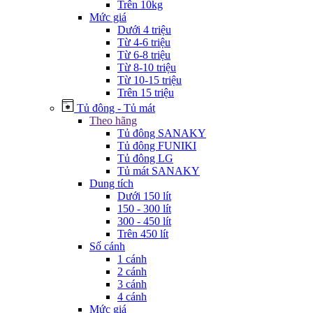
Trên 10kg
Mức giá
Dưới 4 triệu
Từ 4-6 triệu
Từ 6-8 triệu
Từ 8-10 triệu
Từ 10-15 triệu
Trên 15 triệu
Tủ đông - Tủ mát
Theo hãng
Tủ đông SANAKY
Tủ đông FUNIKI
Tủ đông LG
Tủ mát SANAKY
Dung tích
Dưới 150 lít
150 - 300 lít
300 - 450 lít
Trên 450 lít
Số cánh
1 cánh
2 cánh
3 cánh
4 cánh
Mức giá