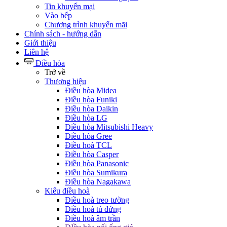
Tin khuyến mại
Vào bếp
Chương trình khuyến mãi
Chính sách - hướng dẫn
Giới thiệu
Liên hệ
Điều hòa
Trở về
Thương hiệu
Điều hòa Midea
Điều hòa Funiki
Điều hòa Daikin
Điều hòa LG
Điều hòa Mitsubishi Heavy
Điều hòa Gree
Điều hoà TCL
Điều hòa Casper
Điều hòa Panasonic
Điều hòa Sumikura
Điều hòa Nagakawa
Kiểu điều hoà
Điều hoà treo tường
Điều hoà tủ đứng
Điều hoà âm trần