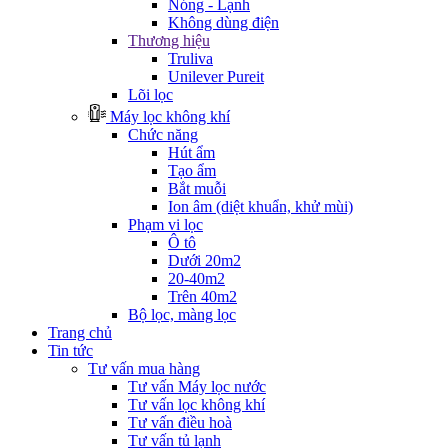
Nóng - Lạnh
Không dùng điện
Thương hiệu
Truliva
Unilever Pureit
Lõi lọc
Máy lọc không khí
Chức năng
Hút ẩm
Tạo ẩm
Bắt muỗi
Ion âm (diệt khuẩn, khử mùi)
Phạm vi lọc
Ô tô
Dưới 20m2
20-40m2
Trên 40m2
Bộ lọc, màng lọc
Trang chủ
Tin tức
Tư vấn mua hàng
Tư vấn Máy lọc nước
Tư vấn lọc không khí
Tư vấn điều hoà
Tư vấn tủ lạnh