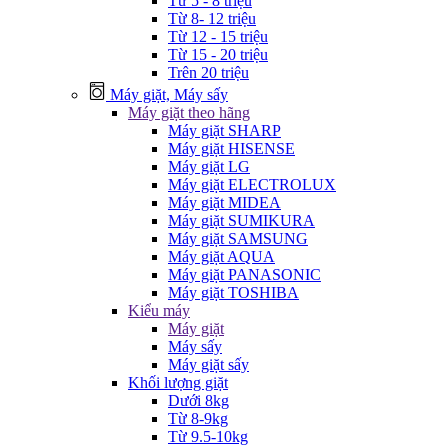
Từ 5 - 8 triệu
Từ 8- 12 triệu
Từ 12 - 15 triệu
Từ 15 - 20 triệu
Trên 20 triệu
Máy giặt, Máy sấy
Máy giặt theo hãng
Máy giặt SHARP
Máy giặt HISENSE
Máy giặt LG
Máy giặt ELECTROLUX
Máy giặt MIDEA
Máy giặt SUMIKURA
Máy giặt SAMSUNG
Máy giặt AQUA
Máy giặt PANASONIC
Máy giặt TOSHIBA
Kiểu máy
Máy giặt
Máy sấy
Máy giặt sấy
Khối lượng giặt
Dưới 8kg
Từ 8-9kg
Từ 9.5-10kg