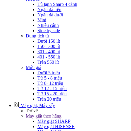
Tủ lạnh Sharp 4 cánh
Ngăn đá trên
Ngăn đá dưới
Mini
Nhiều cánh
Side by side
Dung tích tủ
Dưới 150 lít
150 - 300 lít
301 - 400 lít
401 - 550 lít
Trên 550 lít
Mức giá
Dưới 5 triệu
Từ 5 - 8 triệu
Từ 8- 12 triệu
Từ 12 - 15 triệu
Từ 15 - 20 triệu
Trên 20 triệu
Máy giặt, Máy sấy
Trở về
Máy giặt theo hãng
Máy giặt SHARP
Máy giặt HISENSE