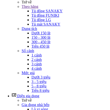
Trở về
Theo hãng
Tủ đông SANAKY
Tủ đông FUNIKI
Tủ đông LG
Tủ mát SANAKY
Dung tích
Dưới 150 lít
150 - 300 lít
300 - 450 lít
Trên 450 lít
Số cánh
1 cánh
2 cánh
3 cánh
4 cánh
Mức giá
Dưới 3 triệu
3 - 5 triệu
5 - 8 triệu
Trên 8 triệu
Điện gia dụng
Trở về
Gia đụng nhà bếp
Lò vi sóng