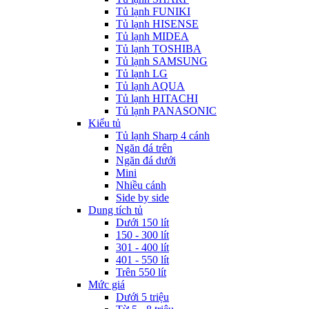
Tủ lạnh FUNIKI
Tủ lạnh HISENSE
Tủ lạnh MIDEA
Tủ lạnh TOSHIBA
Tủ lạnh SAMSUNG
Tủ lạnh LG
Tủ lạnh AQUA
Tủ lạnh HITACHI
Tủ lạnh PANASONIC
Kiểu tủ
Tủ lạnh Sharp 4 cánh
Ngăn đá trên
Ngăn đá dưới
Mini
Nhiều cánh
Side by side
Dung tích tủ
Dưới 150 lít
150 - 300 lít
301 - 400 lít
401 - 550 lít
Trên 550 lít
Mức giá
Dưới 5 triệu