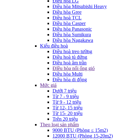
Điều hòa LG
Điều hòa Mitsubishi Heavy
Điều hòa Gree
Điều hoà TCL
Điều hòa Casper
Điều hòa Panasonic
Điều hòa Sumikura
Điều hòa Nagakawa
Kiểu điều hoà
Điều hoà treo tường
Điều hoà tủ đứng
Điều hoà âm trần
ĐIều hòa nối ống gió
Điều hòa Multi
Điều hòa di động
Mức giá
Dưới 7 triệu
Từ 7 - 9 triệu
Từ 9 - 12 triệu
Từ 12- 15 triệu
Từ 15- 20 triệu
Trên 20 triệu
Theo loại sản phẩm
9000 BTU (Phòng ≤ 15m2)
12000 BTU (Phòng 15-20m2)