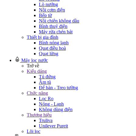
Lò nướng
Nồi cơm điện
Bếp từ
Nồi chiên không dầu
Bình thuỷ điện
Máy rửa chén bát
Thiết bị gia đình
Bình nóng lạnh
Quạt điều hoà
Quạt lửng
Máy lọc nước
Trở về
Kiểu dáng
Tủ đứng
Âm tủ
Để bàn - Treo tường
Chức năng
Lọc Ro
Nóng - Lạnh
Không dùng điện
Thương hiệu
Truliva
Unilever Pureit
Lõi lọc