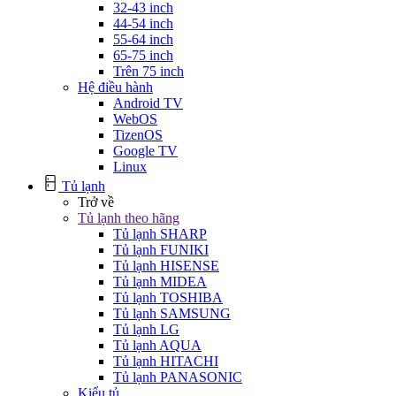
32-43 inch
44-54 inch
55-64 inch
65-75 inch
Trên 75 inch
Hệ điều hành
Android TV
WebOS
TizenOS
Google TV
Linux
Tủ lạnh
Trở về
Tủ lạnh theo hãng
Tủ lạnh SHARP
Tủ lạnh FUNIKI
Tủ lạnh HISENSE
Tủ lạnh MIDEA
Tủ lạnh TOSHIBA
Tủ lạnh SAMSUNG
Tủ lạnh LG
Tủ lạnh AQUA
Tủ lạnh HITACHI
Tủ lạnh PANASONIC
Kiểu tủ