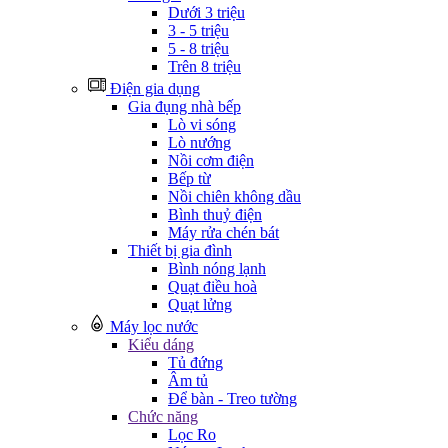
Dưới 3 triệu
3 - 5 triệu
5 - 8 triệu
Trên 8 triệu
Điện gia dụng
Gia đụng nhà bếp
Lò vi sóng
Lò nướng
Nồi cơm điện
Bếp từ
Nồi chiên không dầu
Bình thuỷ điện
Máy rửa chén bát
Thiết bị gia đình
Bình nóng lạnh
Quạt điều hoà
Quạt lửng
Máy lọc nước
Kiểu dáng
Tủ đứng
Âm tủ
Để bàn - Treo tường
Chức năng
Lọc Ro