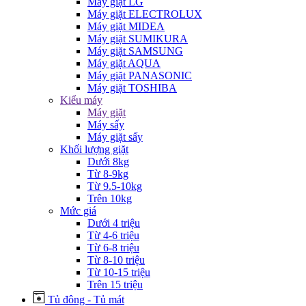
Máy giặt LG
Máy giặt ELECTROLUX
Máy giặt MIDEA
Máy giặt SUMIKURA
Máy giặt SAMSUNG
Máy giặt AQUA
Máy giặt PANASONIC
Máy giặt TOSHIBA
Kiểu máy
Máy giặt
Máy sấy
Máy giặt sấy
Khối lượng giặt
Dưới 8kg
Từ 8-9kg
Từ 9.5-10kg
Trên 10kg
Mức giá
Dưới 4 triệu
Từ 4-6 triệu
Từ 6-8 triệu
Từ 8-10 triệu
Từ 10-15 triệu
Trên 15 triệu
Tủ đông - Tủ mát