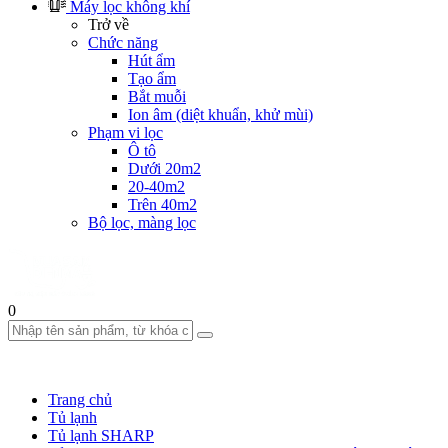
Máy lọc không khí
Trở về
Chức năng
Hút ẩm
Tạo ẩm
Bắt muỗi
Ion âm (diệt khuẩn, khử mùi)
Phạm vi lọc
Ô tô
Dưới 20m2
20-40m2
Trên 40m2
Bộ lọc, màng lọc
0
Trang chủ
Tủ lạnh
Tủ lạnh SHARP