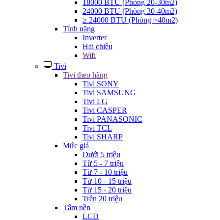
18000 BTU (Phòng 20-30m2)
24000 BTU (Phòng 30-40m2)
≥ 24000 BTU (Phòng >40m2)
Tính năng
Inverter
Hai chiều
Wifi
Tivi
Tivi theo hãng
Tivi SONY
Tivi SAMSUNG
Tivi LG
Tivi CASPER
Tivi PANASONIC
Tivi TCL
Tivi SHARP
Mức giá
Dưới 5 triệu
Từ 5 - 7 triệu
Từ 7 - 10 triệu
Từ 10 - 15 triệu
Từ 15 - 20 triệu
Trên 20 triệu
Tấm nền
LCD