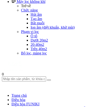
Máy lọc không khí
Trở về
Chức năng
Hút ẩm
Tạo ẩm
Bắt muỗi
Ion âm (diệt khuẩn, khử mùi)
Phạm vi lọc
Ô tô
Dưới 20m2
20-40m2
Trên 40m2
Bộ lọc, màng lọc
0
Trang chủ
Điều hòa
Điều hòa FUNIKI