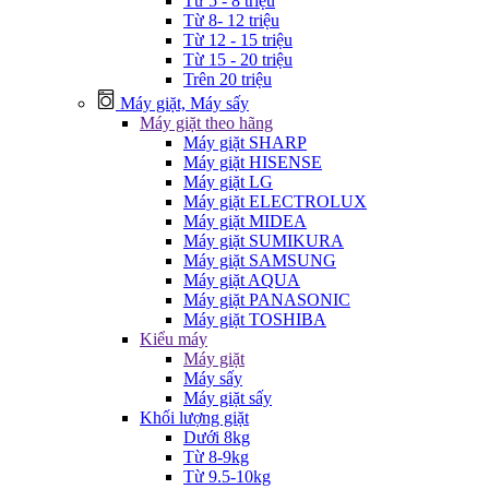
Từ 5 - 8 triệu
Từ 8- 12 triệu
Từ 12 - 15 triệu
Từ 15 - 20 triệu
Trên 20 triệu
Máy giặt, Máy sấy
Máy giặt theo hãng
Máy giặt SHARP
Máy giặt HISENSE
Máy giặt LG
Máy giặt ELECTROLUX
Máy giặt MIDEA
Máy giặt SUMIKURA
Máy giặt SAMSUNG
Máy giặt AQUA
Máy giặt PANASONIC
Máy giặt TOSHIBA
Kiểu máy
Máy giặt
Máy sấy
Máy giặt sấy
Khối lượng giặt
Dưới 8kg
Từ 8-9kg
Từ 9.5-10kg