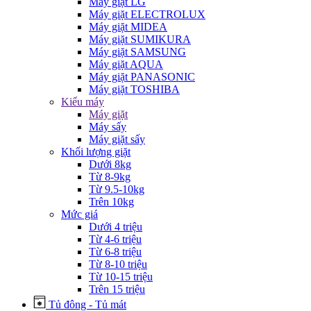
Máy giặt LG
Máy giặt ELECTROLUX
Máy giặt MIDEA
Máy giặt SUMIKURA
Máy giặt SAMSUNG
Máy giặt AQUA
Máy giặt PANASONIC
Máy giặt TOSHIBA
Kiểu máy
Máy giặt
Máy sấy
Máy giặt sấy
Khối lượng giặt
Dưới 8kg
Từ 8-9kg
Từ 9.5-10kg
Trên 10kg
Mức giá
Dưới 4 triệu
Từ 4-6 triệu
Từ 6-8 triệu
Từ 8-10 triệu
Từ 10-15 triệu
Trên 15 triệu
Tủ đông - Tủ mát