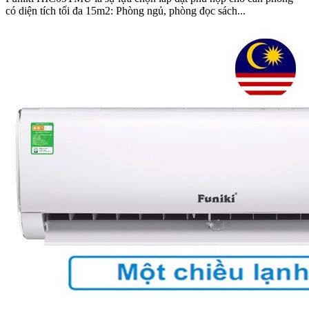
có diện tích tối đa 15m2: Phòng ngủ, phòng đọc sách...