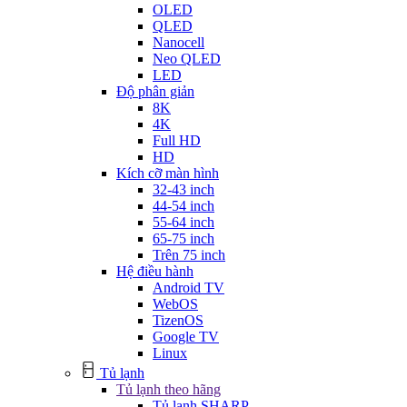
OLED
QLED
Nanocell
Neo QLED
LED
Độ phân giản
8K
4K
Full HD
HD
Kích cỡ màn hình
32-43 inch
44-54 inch
55-64 inch
65-75 inch
Trên 75 inch
Hệ điều hành
Android TV
WebOS
TizenOS
Google TV
Linux
Tủ lạnh
Tủ lạnh theo hãng
Tủ lạnh SHARP