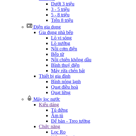
Dưới 3 triệu
3 - 5 triệu
5 - 8 triệu
Trên 8 triệu
Điện gia dụng
Gia đụng nhà bếp
Lò vi sóng
Lò nướng
Nồi cơm điện
Bếp từ
Nồi chiên không dầu
Bình thuỷ điện
Máy rửa chén bát
Thiết bị gia đình
Bình nóng lạnh
Quạt điều hoà
Quạt lửng
Máy lọc nước
Kiểu dáng
Tủ đứng
Âm tủ
Để bàn - Treo tường
Chức năng
Lọc Ro