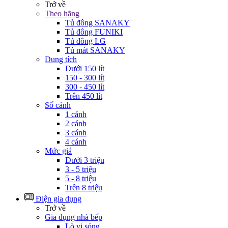
Trở về
Theo hãng
Tủ đông SANAKY
Tủ đông FUNIKI
Tủ đông LG
Tủ mát SANAKY
Dung tích
Dưới 150 lít
150 - 300 lít
300 - 450 lít
Trên 450 lít
Số cánh
1 cánh
2 cánh
3 cánh
4 cánh
Mức giá
Dưới 3 triệu
3 - 5 triệu
5 - 8 triệu
Trên 8 triệu
Điện gia dụng
Trở về
Gia đụng nhà bếp
Lò vi sóng