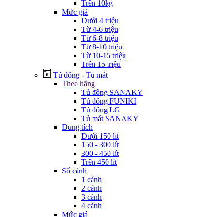
Trên 10kg
Mức giá
Dưới 4 triệu
Từ 4-6 triệu
Từ 6-8 triệu
Từ 8-10 triệu
Từ 10-15 triệu
Trên 15 triệu
Tủ đông - Tủ mát
Theo hãng
Tủ đông SANAKY
Tủ đông FUNIKI
Tủ đông LG
Tủ mát SANAKY
Dung tích
Dưới 150 lít
150 - 300 lít
300 - 450 lít
Trên 450 lít
Số cánh
1 cánh
2 cánh
3 cánh
4 cánh
Mức giá