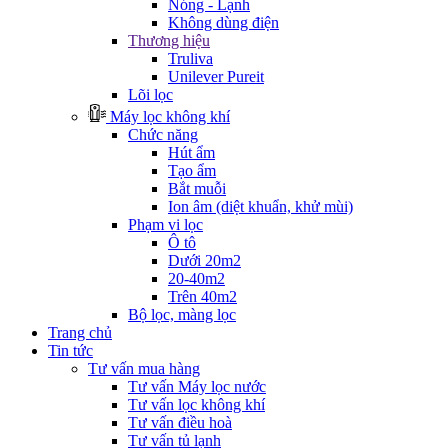
Nóng - Lạnh
Không dùng điện
Thương hiệu
Truliva
Unilever Pureit
Lõi lọc
Máy lọc không khí
Chức năng
Hút ẩm
Tạo ẩm
Bắt muỗi
Ion âm (diệt khuẩn, khử mùi)
Phạm vi lọc
Ô tô
Dưới 20m2
20-40m2
Trên 40m2
Bộ lọc, màng lọc
Trang chủ
Tin tức
Tư vấn mua hàng
Tư vấn Máy lọc nước
Tư vấn lọc không khí
Tư vấn điều hoà
Tư vấn tủ lạnh