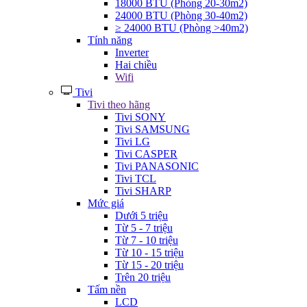
18000 BTU (Phòng 20-30m2)
24000 BTU (Phòng 30-40m2)
≥ 24000 BTU (Phòng >40m2)
Tính năng
Inverter
Hai chiều
Wifi
Tivi
Tivi theo hãng
Tivi SONY
Tivi SAMSUNG
Tivi LG
Tivi CASPER
Tivi PANASONIC
Tivi TCL
Tivi SHARP
Mức giá
Dưới 5 triệu
Từ 5 - 7 triệu
Từ 7 - 10 triệu
Từ 10 - 15 triệu
Từ 15 - 20 triệu
Trên 20 triệu
Tấm nền
LCD