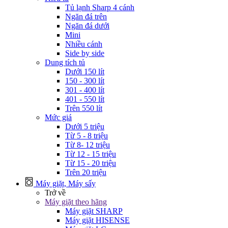
Tủ lạnh Sharp 4 cánh
Ngăn đá trên
Ngăn đá dưới
Mini
Nhiều cánh
Side by side
Dung tích tủ
Dưới 150 lít
150 - 300 lít
301 - 400 lít
401 - 550 lít
Trên 550 lít
Mức giá
Dưới 5 triệu
Từ 5 - 8 triệu
Từ 8- 12 triệu
Từ 12 - 15 triệu
Từ 15 - 20 triệu
Trên 20 triệu
Máy giặt, Máy sấy
Trở về
Máy giặt theo hãng
Máy giặt SHARP
Máy giặt HISENSE