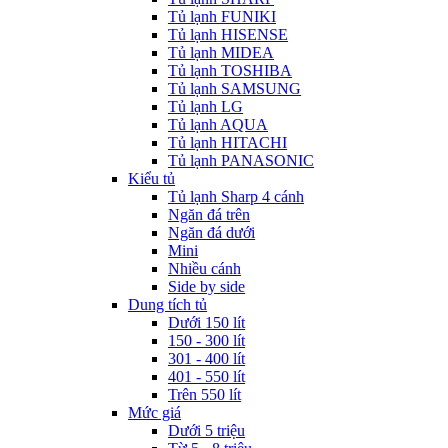
Tủ lạnh FUNIKI
Tủ lạnh HISENSE
Tủ lạnh MIDEA
Tủ lạnh TOSHIBA
Tủ lạnh SAMSUNG
Tủ lạnh LG
Tủ lạnh AQUA
Tủ lạnh HITACHI
Tủ lạnh PANASONIC
Kiểu tủ
Tủ lạnh Sharp 4 cánh
Ngăn đá trên
Ngăn đá dưới
Mini
Nhiều cánh
Side by side
Dung tích tủ
Dưới 150 lít
150 - 300 lít
301 - 400 lít
401 - 550 lít
Trên 550 lít
Mức giá
Dưới 5 triệu