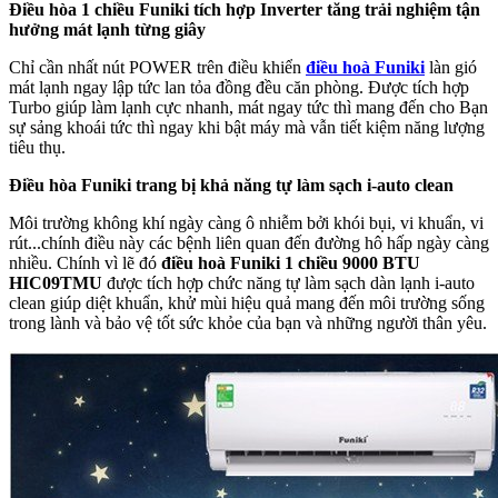
Điều hòa 1 chiều Funiki tích hợp Inverter tăng trải nghiệm tận
hưởng mát lạnh từng giây
Chỉ cần nhất nút POWER trên điều khiển
điều hoà Funiki
làn gió
mát lạnh ngay lập tức lan tỏa đồng đều căn phòng. Được tích hợp
Turbo giúp làm lạnh cực nhanh, mát ngay tức thì mang đến cho Bạn
sự sảng khoái tức thì ngay khi bật máy mà vẫn tiết kiệm năng lượng
tiêu thụ.
Điều hòa Funiki trang bị khả năng tự làm sạch i-auto clean
Môi trường không khí ngày càng ô nhiễm bởi khói bụi, vi khuẩn, vi
rút...chính điều này các bệnh liên quan đến đường hô hấp ngày càng
nhiều. Chính vì lẽ đó
điều hoà Funiki 1 chiều 9000 BTU
HIC09TMU
được tích hợp chức năng tự làm sạch dàn lạnh i-auto
clean giúp diệt khuẩn, khử mùi hiệu quả mang đến môi trường sống
trong lành và bảo vệ tốt sức khỏe của bạn và những người thân yêu.