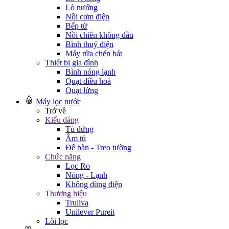
Lò nướng
Nồi cơm điện
Bếp từ
Nồi chiên không dầu
Bình thuỷ điện
Máy rửa chén bát
Thiết bị gia đình
Bình nóng lạnh
Quạt điều hoà
Quạt lửng
Máy lọc nước
Trở về
Kiểu dáng
Tủ đứng
Âm tủ
Để bàn - Treo tường
Chức năng
Lọc Ro
Nóng - Lạnh
Không dùng điện
Thương hiệu
Truliva
Unilever Pureit
Lõi lọc