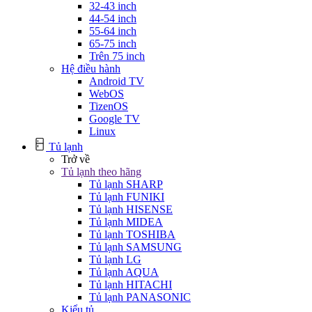
32-43 inch
44-54 inch
55-64 inch
65-75 inch
Trên 75 inch
Hệ điều hành
Android TV
WebOS
TizenOS
Google TV
Linux
Tủ lạnh
Trở về
Tủ lạnh theo hãng
Tủ lạnh SHARP
Tủ lạnh FUNIKI
Tủ lạnh HISENSE
Tủ lạnh MIDEA
Tủ lạnh TOSHIBA
Tủ lạnh SAMSUNG
Tủ lạnh LG
Tủ lạnh AQUA
Tủ lạnh HITACHI
Tủ lạnh PANASONIC
Kiểu tủ