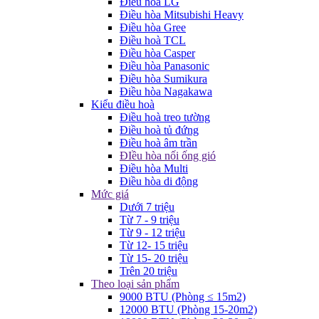
Điều hòa LG
Điều hòa Mitsubishi Heavy
Điều hòa Gree
Điều hoà TCL
Điều hòa Casper
Điều hòa Panasonic
Điều hòa Sumikura
Điều hòa Nagakawa
Kiểu điều hoà
Điều hoà treo tường
Điều hoà tủ đứng
Điều hoà âm trần
ĐIều hòa nối ống gió
Điều hòa Multi
Điều hòa di động
Mức giá
Dưới 7 triệu
Từ 7 - 9 triệu
Từ 9 - 12 triệu
Từ 12- 15 triệu
Từ 15- 20 triệu
Trên 20 triệu
Theo loại sản phẩm
9000 BTU (Phòng ≤ 15m2)
12000 BTU (Phòng 15-20m2)