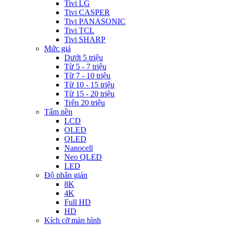
Tivi LG
Tivi CASPER
Tivi PANASONIC
Tivi TCL
Tivi SHARP
Mức giá
Dưới 5 triệu
Từ 5 - 7 triệu
Từ 7 - 10 triệu
Từ 10 - 15 triệu
Từ 15 - 20 triệu
Trên 20 triệu
Tấm nền
LCD
OLED
QLED
Nanocell
Neo QLED
LED
Độ phân giản
8K
4K
Full HD
HD
Kích cỡ màn hình