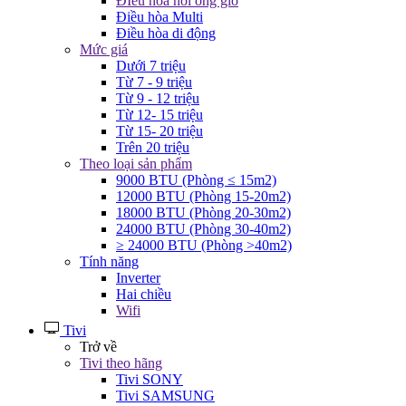
ĐIều hòa nối ống gió
Điều hòa Multi
Điều hòa di động
Mức giá
Dưới 7 triệu
Từ 7 - 9 triệu
Từ 9 - 12 triệu
Từ 12- 15 triệu
Từ 15- 20 triệu
Trên 20 triệu
Theo loại sản phẩm
9000 BTU (Phòng ≤ 15m2)
12000 BTU (Phòng 15-20m2)
18000 BTU (Phòng 20-30m2)
24000 BTU (Phòng 30-40m2)
≥ 24000 BTU (Phòng >40m2)
Tính năng
Inverter
Hai chiều
Wifi
Tivi
Trở về
Tivi theo hãng
Tivi SONY
Tivi SAMSUNG