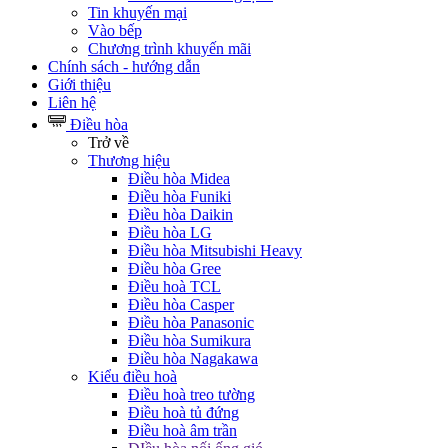
Tin khuyến mại
Vào bếp
Chương trình khuyến mãi
Chính sách - hướng dẫn
Giới thiệu
Liên hệ
Điều hòa
Trở về
Thương hiệu
Điều hòa Midea
Điều hòa Funiki
Điều hòa Daikin
Điều hòa LG
Điều hòa Mitsubishi Heavy
Điều hòa Gree
Điều hoà TCL
Điều hòa Casper
Điều hòa Panasonic
Điều hòa Sumikura
Điều hòa Nagakawa
Kiểu điều hoà
Điều hoà treo tường
Điều hoà tủ đứng
Điều hoà âm trần