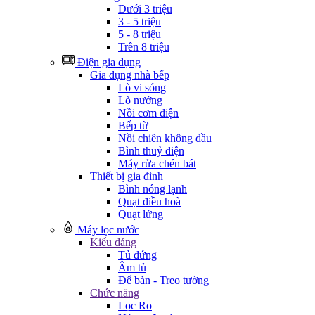
Dưới 3 triệu
3 - 5 triệu
5 - 8 triệu
Trên 8 triệu
Điện gia dụng
Gia đụng nhà bếp
Lò vi sóng
Lò nướng
Nồi cơm điện
Bếp từ
Nồi chiên không dầu
Bình thuỷ điện
Máy rửa chén bát
Thiết bị gia đình
Bình nóng lạnh
Quạt điều hoà
Quạt lửng
Máy lọc nước
Kiểu dáng
Tủ đứng
Âm tủ
Để bàn - Treo tường
Chức năng
Lọc Ro