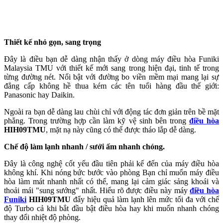
Thiết kế nhỏ gọn, sang trọng
Đây là điều bạn dễ dàng nhận thấy ở dòng máy điều hòa Funiki
Malaysia TMU với thiết kế mới sang trong hiện đại, tinh tế trong
từng đường nét. Nổi bật với đường bo viền mềm mại mang lại sự
đẳng cấp không hề thua kém các tên tuổi hàng đầu thế giới:
Panasonic hay Daikin.
Ngoài ra bạn dễ dàng lau chùi chỉ với động tác đơn giản trên bề mặt
phẳng. Trong trường hợp cần làm kỹ vệ sinh bên trong
điều hòa
HIH09TMU
, mặt nạ này cũng có thể được tháo lắp dễ dàng.
Chế độ làm lạnh nhanh / sưởi ấm nhanh chóng.
Đây là công nghệ cốt yếu đầu tiên phải kế đến của máy điều hòa
không khí. Khi nóng bức bước vào phòng Bạn chỉ muốn máy điều
hòa làm mát nhanh nhất có thể, mang lại cảm giác sảng khoái và
thoải mái "sung sướng" nhất. Hiểu rõ được điều này máy
điều hòa
Funiki
HIH09TMU
đẩy hiệu quả làm lạnh lên mức tối đa với chế
độ Turbo cả khi bắt đầu bật điều hòa hay khi muốn nhanh chóng
thay đổi nhiệt độ phòng.