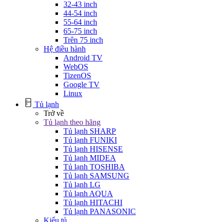
32-43 inch
44-54 inch
55-64 inch
65-75 inch
Trên 75 inch
Hệ điều hành
Android TV
WebOS
TizenOS
Google TV
Linux
Tủ lạnh
Trở về
Tủ lạnh theo hãng
Tủ lạnh SHARP
Tủ lạnh FUNIKI
Tủ lạnh HISENSE
Tủ lạnh MIDEA
Tủ lạnh TOSHIBA
Tủ lạnh SAMSUNG
Tủ lạnh LG
Tủ lạnh AQUA
Tủ lạnh HITACHI
Tủ lạnh PANASONIC
Kiểu tủ