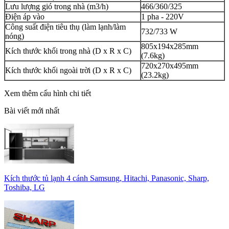
Lưu lượng gió trong nhà (m3/h)
466/360/325
Điện áp vào
1 pha - 220V
Công suất điện tiêu thụ (làm lạnh/làm
732/733 W
nóng)
805x194x285mm
Kích thước khối trong nhà (D x R x C)
(7.6kg)
720x270x495mm
Kích thước khối ngoài trời (D x R x C)
(23.2kg)
Xem thêm cấu hình chi tiết
Bài viết mới nhất
Kích thước tủ lạnh 4 cánh Samsung, Hitachi, Panasonic, Sharp,
Toshiba, LG