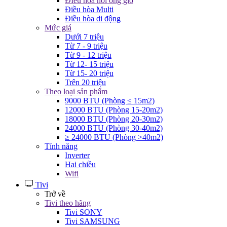
ĐIều hòa nối ống gió
Điều hòa Multi
Điều hòa di động
Mức giá
Dưới 7 triệu
Từ 7 - 9 triệu
Từ 9 - 12 triệu
Từ 12- 15 triệu
Từ 15- 20 triệu
Trên 20 triệu
Theo loại sản phẩm
9000 BTU (Phòng ≤ 15m2)
12000 BTU (Phòng 15-20m2)
18000 BTU (Phòng 20-30m2)
24000 BTU (Phòng 30-40m2)
≥ 24000 BTU (Phòng >40m2)
Tính năng
Inverter
Hai chiều
Wifi
Tivi
Trở về
Tivi theo hãng
Tivi SONY
Tivi SAMSUNG