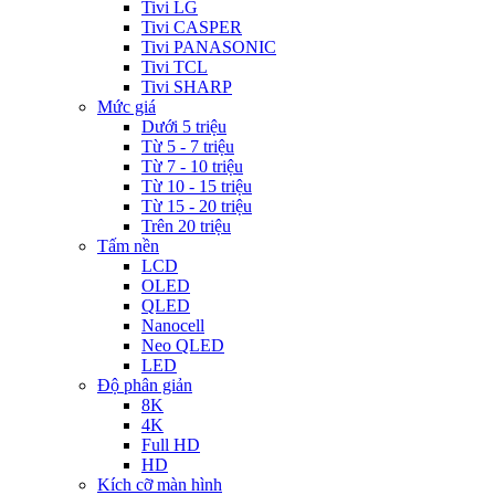
Tivi LG
Tivi CASPER
Tivi PANASONIC
Tivi TCL
Tivi SHARP
Mức giá
Dưới 5 triệu
Từ 5 - 7 triệu
Từ 7 - 10 triệu
Từ 10 - 15 triệu
Từ 15 - 20 triệu
Trên 20 triệu
Tấm nền
LCD
OLED
QLED
Nanocell
Neo QLED
LED
Độ phân giản
8K
4K
Full HD
HD
Kích cỡ màn hình