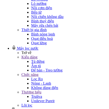
Lò nướng
Nồi cơm điện
Bếp từ
Nồi chiên không dầu
Bình thuỷ điện
Máy rửa chén bát
Thiết bị gia đình
Bình nóng lạnh
Quạt điều hoà
Quạt lửng
Máy lọc nước
Trở về
Kiểu dáng
Tủ đứng
Âm tủ
Để bàn - Treo tường
Chức năng
Lọc Ro
Nóng - Lạnh
Không dùng điện
Thương hiệu
Truliva
Unilever Pureit
Lõi lọc