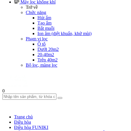
Máy lọc không khí
Trở về
Chức năng
Hút ẩm
Tạo ẩm
Bắt muỗi
Ion âm (diệt khuẩn, khử mùi)
Phạm vi lọc
Ô tô
Dưới 20m2
20-40m2
Trên 40m2
Bộ lọc, màng lọc
0
Trang chủ
Điều hòa
Điều hòa FUNIKI