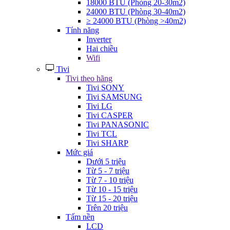
18000 BTU (Phòng 20-30m2)
24000 BTU (Phòng 30-40m2)
≥ 24000 BTU (Phòng >40m2)
Tính năng
Inverter
Hai chiều
Wifi
Tivi
Tivi theo hãng
Tivi SONY
Tivi SAMSUNG
Tivi LG
Tivi CASPER
Tivi PANASONIC
Tivi TCL
Tivi SHARP
Mức giá
Dưới 5 triệu
Từ 5 - 7 triệu
Từ 7 - 10 triệu
Từ 10 - 15 triệu
Từ 15 - 20 triệu
Trên 20 triệu
Tấm nền
LCD