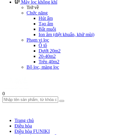
Máy lọc không khí
Trở về
Chức năng
Hút ẩm
Tạo ẩm
Bắt muỗi
Ion âm (diệt khuẩn, khử mùi)
Phạm vi lọc
Ô tô
Dưới 20m2
20-40m2
Trên 40m2
Bộ lọc, màng lọc
0
Trang chủ
Điều hòa
Điều hòa FUNIKI