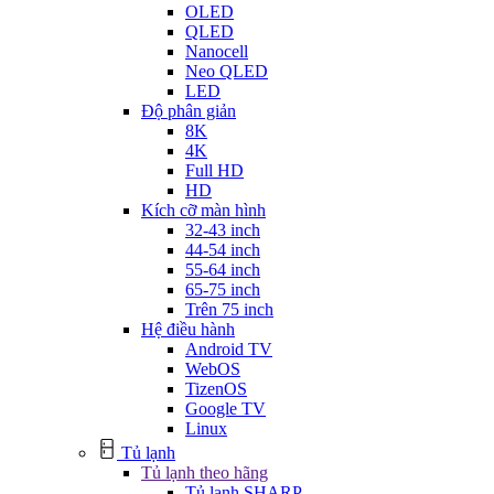
OLED
QLED
Nanocell
Neo QLED
LED
Độ phân giản
8K
4K
Full HD
HD
Kích cỡ màn hình
32-43 inch
44-54 inch
55-64 inch
65-75 inch
Trên 75 inch
Hệ điều hành
Android TV
WebOS
TizenOS
Google TV
Linux
Tủ lạnh
Tủ lạnh theo hãng
Tủ lạnh SHARP