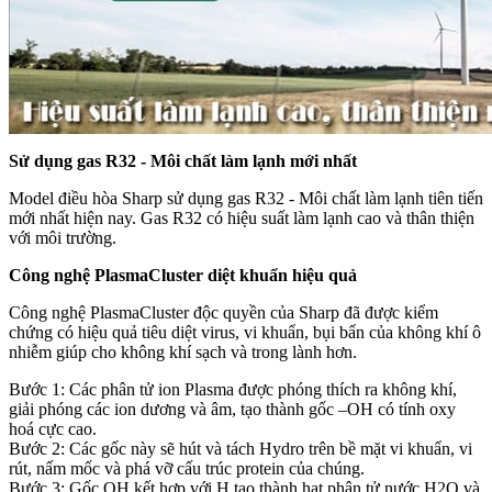
Sử dụng gas R32 - Môi chất làm lạnh mới nhất
Model điều hòa Sharp sử dụng gas R32 - Môi chất làm lạnh tiên tiến
mới nhất hiện nay. Gas R32 có hiệu suất làm lạnh cao và thân thiện
với môi trường.
Công nghệ PlasmaCluster diệt khuẩn hiệu quả
Công nghệ PlasmaCluster độc quyền của Sharp đã được kiểm
chứng có hiệu quả tiêu diệt virus, vi khuẩn, bụi bẩn của không khí ô
nhiễm giúp cho không khí sạch và trong lành hơn.
Bước 1: Các phân tử ion Plasma được phóng thích ra không khí,
giải phóng các ion dương và âm, tạo thành gốc –OH có tính oxy
hoá cực cao.
Bước 2: Các gốc này sẽ hút và tách Hydro trên bề mặt vi khuẩn, vi
rút, nấm mốc và phá vỡ cấu trúc protein của chúng.
Bước 3: Gốc OH kết hợp với H tạo thành hạt phân tử nước H2O và