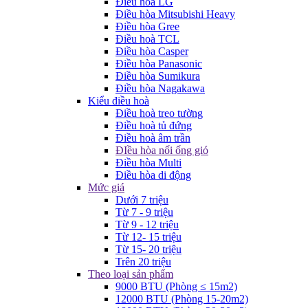
Điều hòa LG
Điều hòa Mitsubishi Heavy
Điều hòa Gree
Điều hoà TCL
Điều hòa Casper
Điều hòa Panasonic
Điều hòa Sumikura
Điều hòa Nagakawa
Kiểu điều hoà
Điều hoà treo tường
Điều hoà tủ đứng
Điều hoà âm trần
ĐIều hòa nối ống gió
Điều hòa Multi
Điều hòa di động
Mức giá
Dưới 7 triệu
Từ 7 - 9 triệu
Từ 9 - 12 triệu
Từ 12- 15 triệu
Từ 15- 20 triệu
Trên 20 triệu
Theo loại sản phẩm
9000 BTU (Phòng ≤ 15m2)
12000 BTU (Phòng 15-20m2)