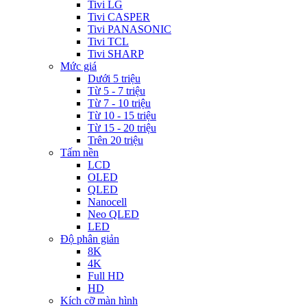
Tivi LG
Tivi CASPER
Tivi PANASONIC
Tivi TCL
Tivi SHARP
Mức giá
Dưới 5 triệu
Từ 5 - 7 triệu
Từ 7 - 10 triệu
Từ 10 - 15 triệu
Từ 15 - 20 triệu
Trên 20 triệu
Tấm nền
LCD
OLED
QLED
Nanocell
Neo QLED
LED
Độ phân giản
8K
4K
Full HD
HD
Kích cỡ màn hình