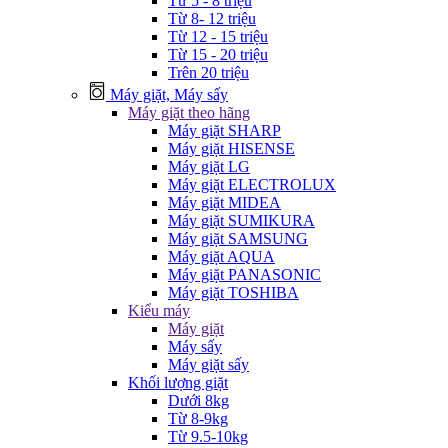
Từ 5 - 8 triệu
Từ 8- 12 triệu
Từ 12 - 15 triệu
Từ 15 - 20 triệu
Trên 20 triệu
Máy giặt, Máy sấy
Máy giặt theo hãng
Máy giặt SHARP
Máy giặt HISENSE
Máy giặt LG
Máy giặt ELECTROLUX
Máy giặt MIDEA
Máy giặt SUMIKURA
Máy giặt SAMSUNG
Máy giặt AQUA
Máy giặt PANASONIC
Máy giặt TOSHIBA
Kiểu máy
Máy giặt
Máy sấy
Máy giặt sấy
Khối lượng giặt
Dưới 8kg
Từ 8-9kg
Từ 9.5-10kg