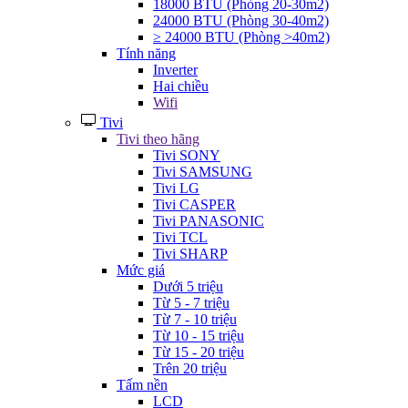
18000 BTU (Phòng 20-30m2)
24000 BTU (Phòng 30-40m2)
≥ 24000 BTU (Phòng >40m2)
Tính năng
Inverter
Hai chiều
Wifi
Tivi
Tivi theo hãng
Tivi SONY
Tivi SAMSUNG
Tivi LG
Tivi CASPER
Tivi PANASONIC
Tivi TCL
Tivi SHARP
Mức giá
Dưới 5 triệu
Từ 5 - 7 triệu
Từ 7 - 10 triệu
Từ 10 - 15 triệu
Từ 15 - 20 triệu
Trên 20 triệu
Tấm nền
LCD