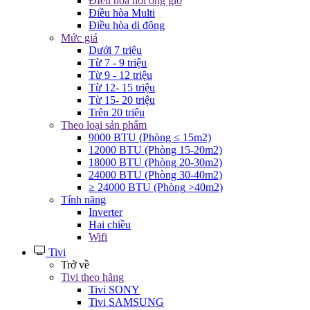
ĐIều hòa nối ống gió
Điều hòa Multi
Điều hòa di động
Mức giá
Dưới 7 triệu
Từ 7 - 9 triệu
Từ 9 - 12 triệu
Từ 12- 15 triệu
Từ 15- 20 triệu
Trên 20 triệu
Theo loại sản phẩm
9000 BTU (Phòng ≤ 15m2)
12000 BTU (Phòng 15-20m2)
18000 BTU (Phòng 20-30m2)
24000 BTU (Phòng 30-40m2)
≥ 24000 BTU (Phòng >40m2)
Tính năng
Inverter
Hai chiều
Wifi
Tivi
Trở về
Tivi theo hãng
Tivi SONY
Tivi SAMSUNG