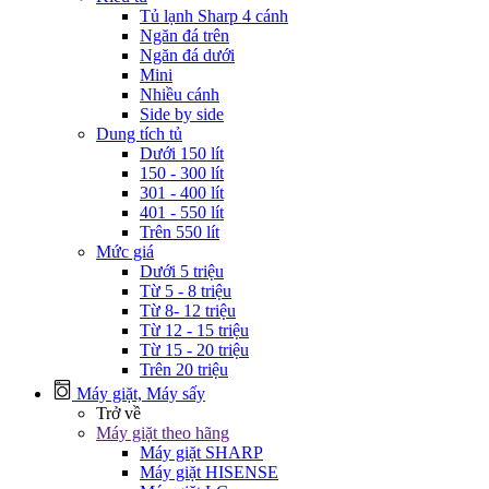
Tủ lạnh Sharp 4 cánh
Ngăn đá trên
Ngăn đá dưới
Mini
Nhiều cánh
Side by side
Dung tích tủ
Dưới 150 lít
150 - 300 lít
301 - 400 lít
401 - 550 lít
Trên 550 lít
Mức giá
Dưới 5 triệu
Từ 5 - 8 triệu
Từ 8- 12 triệu
Từ 12 - 15 triệu
Từ 15 - 20 triệu
Trên 20 triệu
Máy giặt, Máy sấy
Trở về
Máy giặt theo hãng
Máy giặt SHARP
Máy giặt HISENSE