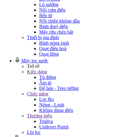
Lò nướng
Nồi cơm điện
Bếp từ
Nồi chiên không dầu
Bình thuỷ điện
Máy rửa chén bát
Thiết bị gia đình
Bình nóng lạnh
Quạt điều hoà
Quạt lửng
Máy lọc nước
Trở về
Kiểu dáng
Tủ đứng
Âm tủ
Để bàn - Treo tường
Chức năng
Lọc Ro
Nóng - Lạnh
Không dùng điện
Thương hiệu
Truliva
Unilever Pureit
Lõi lọc