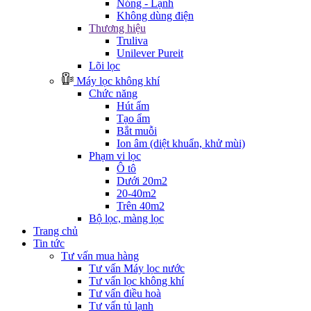
Nóng - Lạnh
Không dùng điện
Thương hiệu
Truliva
Unilever Pureit
Lõi lọc
Máy lọc không khí
Chức năng
Hút ẩm
Tạo ẩm
Bắt muỗi
Ion âm (diệt khuẩn, khử mùi)
Phạm vi lọc
Ô tô
Dưới 20m2
20-40m2
Trên 40m2
Bộ lọc, màng lọc
Trang chủ
Tin tức
Tư vấn mua hàng
Tư vấn Máy lọc nước
Tư vấn lọc không khí
Tư vấn điều hoà
Tư vấn tủ lạnh