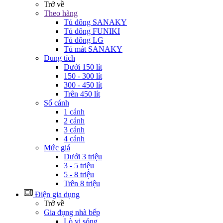
Trở về
Theo hãng
Tủ đông SANAKY
Tủ đông FUNIKI
Tủ đông LG
Tủ mát SANAKY
Dung tích
Dưới 150 lít
150 - 300 lít
300 - 450 lít
Trên 450 lít
Số cánh
1 cánh
2 cánh
3 cánh
4 cánh
Mức giá
Dưới 3 triệu
3 - 5 triệu
5 - 8 triệu
Trên 8 triệu
Điện gia dụng
Trở về
Gia đụng nhà bếp
Lò vi sóng