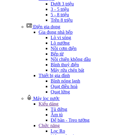
Dưới 3 triệu
3 - 5 triệu
5 - 8 triệu
Trên 8 triệu
Điện gia dụng
Gia đụng nhà bếp
Lò vi sóng
Lò nướng
Nồi cơm điện
Bếp từ
Nồi chiên không dầu
Bình thuỷ điện
Máy rửa chén bát
Thiết bị gia đình
Bình nóng lạnh
Quạt điều hoà
Quạt lửng
Máy lọc nước
Kiểu dáng
Tủ đứng
Âm tủ
Để bàn - Treo tường
Chức năng
Lọc Ro