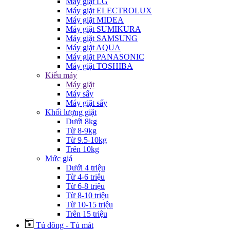
Máy giặt LG
Máy giặt ELECTROLUX
Máy giặt MIDEA
Máy giặt SUMIKURA
Máy giặt SAMSUNG
Máy giặt AQUA
Máy giặt PANASONIC
Máy giặt TOSHIBA
Kiểu máy
Máy giặt
Máy sấy
Máy giặt sấy
Khối lượng giặt
Dưới 8kg
Từ 8-9kg
Từ 9.5-10kg
Trên 10kg
Mức giá
Dưới 4 triệu
Từ 4-6 triệu
Từ 6-8 triệu
Từ 8-10 triệu
Từ 10-15 triệu
Trên 15 triệu
Tủ đông - Tủ mát