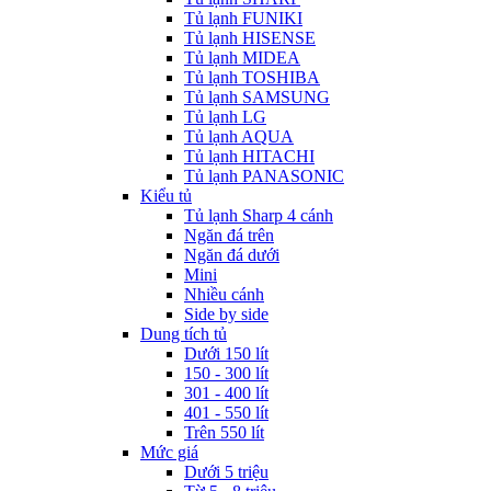
Tủ lạnh FUNIKI
Tủ lạnh HISENSE
Tủ lạnh MIDEA
Tủ lạnh TOSHIBA
Tủ lạnh SAMSUNG
Tủ lạnh LG
Tủ lạnh AQUA
Tủ lạnh HITACHI
Tủ lạnh PANASONIC
Kiểu tủ
Tủ lạnh Sharp 4 cánh
Ngăn đá trên
Ngăn đá dưới
Mini
Nhiều cánh
Side by side
Dung tích tủ
Dưới 150 lít
150 - 300 lít
301 - 400 lít
401 - 550 lít
Trên 550 lít
Mức giá
Dưới 5 triệu