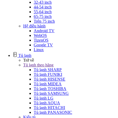
32-43 inch
44-54 inch
55-64 inch
65-75 inch
Trên 75 inch
Hệ điều hành
Android TV
WebOS
TizenOS
Google TV
Linux
Tủ lạnh
Trở về
Tủ lạnh theo hãng
Tủ lạnh SHARP
Tủ lạnh FUNIKI
Tủ lạnh HISENSE
Tủ lạnh MIDEA
Tủ lạnh TOSHIBA
Tủ lạnh SAMSUNG
Tủ lạnh LG
Tủ lạnh AQUA
Tủ lạnh HITACHI
Tủ lạnh PANASONIC
Kiểu tủ