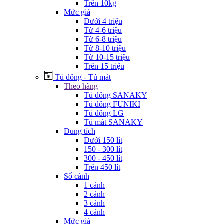
Trên 10kg
Mức giá
Dưới 4 triệu
Từ 4-6 triệu
Từ 6-8 triệu
Từ 8-10 triệu
Từ 10-15 triệu
Trên 15 triệu
Tủ đông - Tủ mát
Theo hãng
Tủ đông SANAKY
Tủ đông FUNIKI
Tủ đông LG
Tủ mát SANAKY
Dung tích
Dưới 150 lít
150 - 300 lít
300 - 450 lít
Trên 450 lít
Số cánh
1 cánh
2 cánh
3 cánh
4 cánh
Mức giá