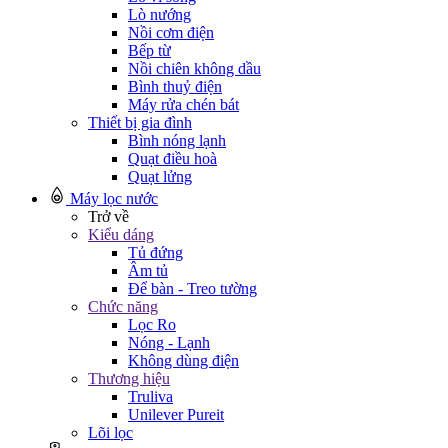
Lò nướng
Nồi cơm điện
Bếp từ
Nồi chiên không dầu
Bình thuỷ điện
Máy rửa chén bát
Thiết bị gia đình
Bình nóng lạnh
Quạt điều hoà
Quạt lửng
Máy lọc nước
Trở về
Kiểu dáng
Tủ đứng
Âm tủ
Để bàn - Treo tường
Chức năng
Lọc Ro
Nóng - Lạnh
Không dùng điện
Thương hiệu
Truliva
Unilever Pureit
Lõi lọc