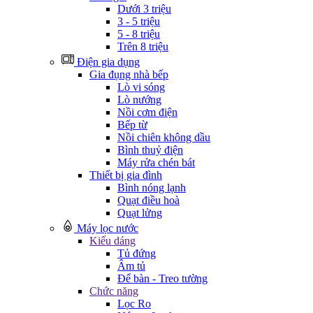
Dưới 3 triệu
3 - 5 triệu
5 - 8 triệu
Trên 8 triệu
Điện gia dụng
Gia đụng nhà bếp
Lò vi sóng
Lò nướng
Nồi cơm điện
Bếp từ
Nồi chiên không dầu
Bình thuỷ điện
Máy rửa chén bát
Thiết bị gia đình
Bình nóng lạnh
Quạt điều hoà
Quạt lửng
Máy lọc nước
Kiểu dáng
Tủ đứng
Âm tủ
Để bàn - Treo tường
Chức năng
Lọc Ro