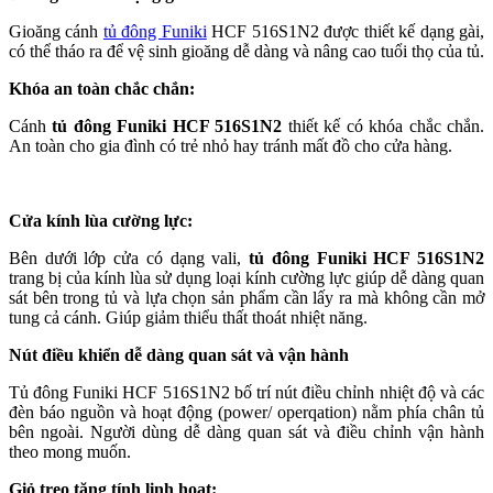
Gioăng cánh
tủ đông Funiki
HCF 516S1N2 được thiết kế dạng gài,
có thể tháo ra để vệ sinh gioăng dễ dàng và nâng cao tuổi thọ của tủ.
Khóa an toàn chắc chắn:
Cánh
tủ đông Funiki HCF 516S1N2
thiết kế có khóa chắc chắn.
An toàn cho gia đình có trẻ nhỏ hay tránh mất đồ cho cửa hàng.
Cửa kính lùa cường lực:
Bên dưới lớp cửa có dạng vali,
tủ đông Funiki HCF 516S1N2
trang bị của kính lùa sử dụng loại kính cường lực giúp dễ dàng quan
sát bên trong tủ và lựa chọn sản phẩm cần lấy ra mà không cần mở
tung cả cánh. Giúp giảm thiểu thất thoát nhiệt năng.
Nút điều khiển dễ dàng quan sát và vận hành
Tủ đông Funiki HCF 516S1N2 bố trí nút điều chỉnh nhiệt độ và các
đèn báo nguồn và hoạt động (power/ operqation) nằm phía chân tủ
bên ngoài. Người dùng dễ dàng quan sát và điều chỉnh vận hành
theo mong muốn.
Giỏ treo tăng tính linh hoạt: