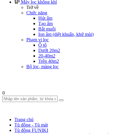
Máy lọc không khí
Trở về
Chức năng
Hút ẩm
Tạo ẩm
Bắt muỗi
Ion âm (diệt khuẩn, khử mùi)
Phạm vi lọc
Ô tô
Dưới 20m2
20-40m2
Trên 40m2
Bộ lọc, màng lọc
0
Trang chủ
Tủ đông - Tủ mát
Tủ đông FUNIKI