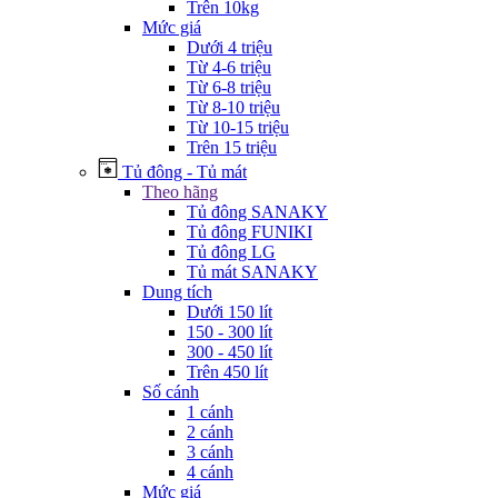
Trên 10kg
Mức giá
Dưới 4 triệu
Từ 4-6 triệu
Từ 6-8 triệu
Từ 8-10 triệu
Từ 10-15 triệu
Trên 15 triệu
Tủ đông - Tủ mát
Theo hãng
Tủ đông SANAKY
Tủ đông FUNIKI
Tủ đông LG
Tủ mát SANAKY
Dung tích
Dưới 150 lít
150 - 300 lít
300 - 450 lít
Trên 450 lít
Số cánh
1 cánh
2 cánh
3 cánh
4 cánh
Mức giá