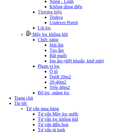
Nóng - Lạnh
Không dùng điện
Thương hiệu
Truliva
Unilever Pureit
Lõi lọc
Máy lọc không khí
Chức năng
Hút ẩm
Tạo ẩm
Bắt muỗi
Ion âm (diệt khuẩn, khử mùi)
Phạm vi lọc
Ô tô
Dưới 20m2
20-40m2
Trên 40m2
Bộ lọc, màng lọc
Trang chủ
Tin tức
Tư vấn mua hàng
Tư vấn Máy lọc nước
Tư vấn lọc không khí
Tư vấn điều hoà
Tư vấn tủ lạnh