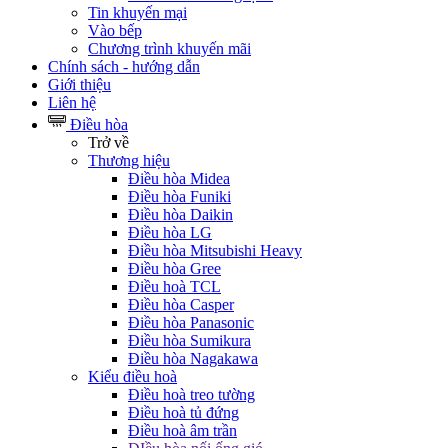
Tin khuyến mại
Vào bếp
Chương trình khuyến mãi
Chính sách - hướng dẫn
Giới thiệu
Liên hệ
Điều hòa
Trở về
Thương hiệu
Điều hòa Midea
Điều hòa Funiki
Điều hòa Daikin
Điều hòa LG
Điều hòa Mitsubishi Heavy
Điều hòa Gree
Điều hoà TCL
Điều hòa Casper
Điều hòa Panasonic
Điều hòa Sumikura
Điều hòa Nagakawa
Kiểu điều hoà
Điều hoà treo tường
Điều hoà tủ đứng
Điều hoà âm trần