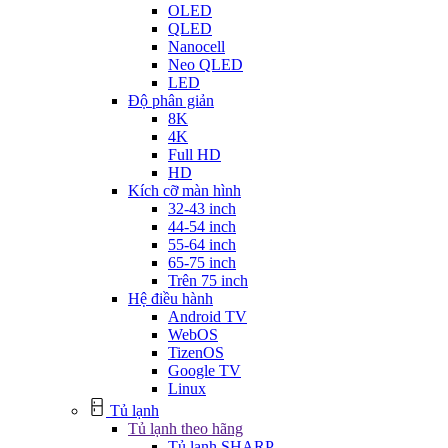
OLED
QLED
Nanocell
Neo QLED
LED
Độ phân giản
8K
4K
Full HD
HD
Kích cỡ màn hình
32-43 inch
44-54 inch
55-64 inch
65-75 inch
Trên 75 inch
Hệ điều hành
Android TV
WebOS
TizenOS
Google TV
Linux
Tủ lạnh
Tủ lạnh theo hãng
Tủ lạnh SHARP