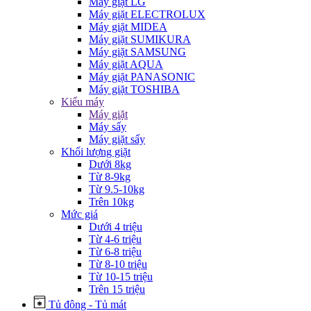
Máy giặt LG
Máy giặt ELECTROLUX
Máy giặt MIDEA
Máy giặt SUMIKURA
Máy giặt SAMSUNG
Máy giặt AQUA
Máy giặt PANASONIC
Máy giặt TOSHIBA
Kiểu máy
Máy giặt
Máy sấy
Máy giặt sấy
Khối lượng giặt
Dưới 8kg
Từ 8-9kg
Từ 9.5-10kg
Trên 10kg
Mức giá
Dưới 4 triệu
Từ 4-6 triệu
Từ 6-8 triệu
Từ 8-10 triệu
Từ 10-15 triệu
Trên 15 triệu
Tủ đông - Tủ mát