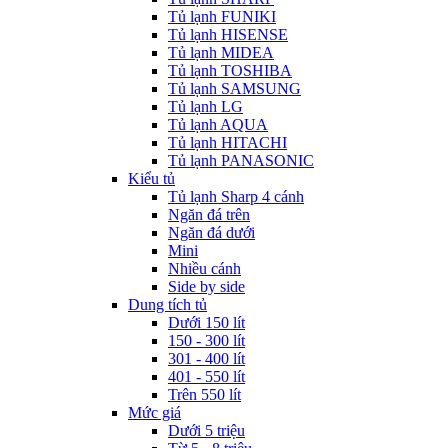
Tủ lạnh FUNIKI
Tủ lạnh HISENSE
Tủ lạnh MIDEA
Tủ lạnh TOSHIBA
Tủ lạnh SAMSUNG
Tủ lạnh LG
Tủ lạnh AQUA
Tủ lạnh HITACHI
Tủ lạnh PANASONIC
Kiểu tủ
Tủ lạnh Sharp 4 cánh
Ngăn đá trên
Ngăn đá dưới
Mini
Nhiều cánh
Side by side
Dung tích tủ
Dưới 150 lít
150 - 300 lít
301 - 400 lít
401 - 550 lít
Trên 550 lít
Mức giá
Dưới 5 triệu