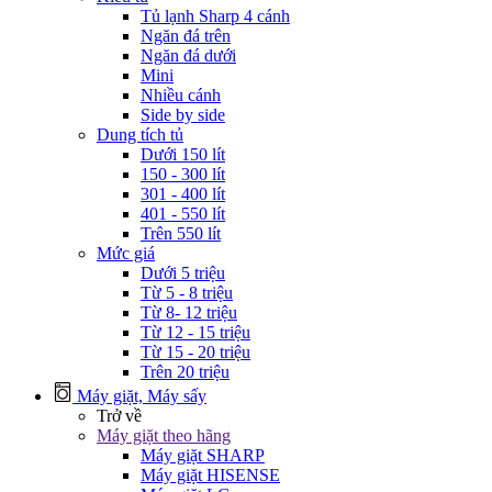
Tủ lạnh Sharp 4 cánh
Ngăn đá trên
Ngăn đá dưới
Mini
Nhiều cánh
Side by side
Dung tích tủ
Dưới 150 lít
150 - 300 lít
301 - 400 lít
401 - 550 lít
Trên 550 lít
Mức giá
Dưới 5 triệu
Từ 5 - 8 triệu
Từ 8- 12 triệu
Từ 12 - 15 triệu
Từ 15 - 20 triệu
Trên 20 triệu
Máy giặt, Máy sấy
Trở về
Máy giặt theo hãng
Máy giặt SHARP
Máy giặt HISENSE