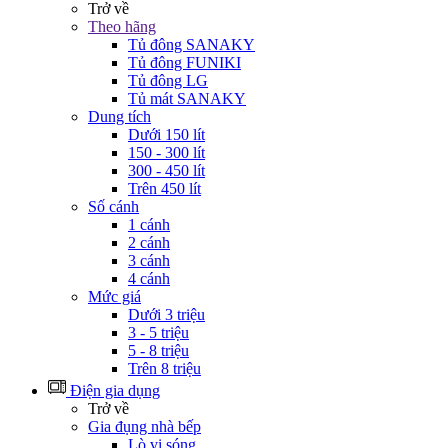
Trở về
Theo hãng
Tủ đông SANAKY
Tủ đông FUNIKI
Tủ đông LG
Tủ mát SANAKY
Dung tích
Dưới 150 lít
150 - 300 lít
300 - 450 lít
Trên 450 lít
Số cánh
1 cánh
2 cánh
3 cánh
4 cánh
Mức giá
Dưới 3 triệu
3 - 5 triệu
5 - 8 triệu
Trên 8 triệu
Điện gia dụng
Trở về
Gia đụng nhà bếp
Lò vi sóng