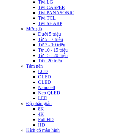
Tivi LG
Tivi CASPER
Tivi PANASONIC
Tivi TCL
Tivi SHARP
Mức giá
Dưới 5 triệu
Từ 5 - 7 triệu
Từ 7 - 10 triệu
Từ 10 - 15 triệu
Từ 15 - 20 triệu
Trên 20 triệu
Tấm nền
LCD
OLED
QLED
Nanocell
Neo QLED
LED
Độ phân giản
8K
4K
Full HD
HD
Kích cỡ màn hình