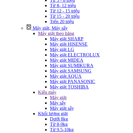
Từ 5 - 8 triệu
Từ 8- 12 triệu
Từ 12 - 15 triệu
Từ 15 - 20 triệu
Trên 20 triệu
Máy giặt, Máy sấy
Máy giặt theo hãng
Máy giặt SHARP
Máy giặt HISENSE
Máy giặt LG
Máy giặt ELECTROLUX
Máy giặt MIDEA
Máy giặt SUMIKURA
Máy giặt SAMSUNG
Máy giặt AQUA
Máy giặt PANASONIC
Máy giặt TOSHIBA
Kiểu máy
Máy giặt
Máy sấy
Máy giặt sấy
Khối lượng giặt
Dưới 8kg
Từ 8-9kg
Từ 9.5-10kg