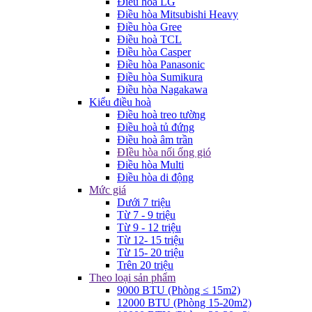
Điều hòa LG
Điều hòa Mitsubishi Heavy
Điều hòa Gree
Điều hoà TCL
Điều hòa Casper
Điều hòa Panasonic
Điều hòa Sumikura
Điều hòa Nagakawa
Kiểu điều hoà
Điều hoà treo tường
Điều hoà tủ đứng
Điều hoà âm trần
ĐIều hòa nối ống gió
Điều hòa Multi
Điều hòa di động
Mức giá
Dưới 7 triệu
Từ 7 - 9 triệu
Từ 9 - 12 triệu
Từ 12- 15 triệu
Từ 15- 20 triệu
Trên 20 triệu
Theo loại sản phẩm
9000 BTU (Phòng ≤ 15m2)
12000 BTU (Phòng 15-20m2)