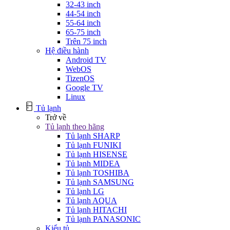
32-43 inch
44-54 inch
55-64 inch
65-75 inch
Trên 75 inch
Hệ điều hành
Android TV
WebOS
TizenOS
Google TV
Linux
Tủ lạnh
Trở về
Tủ lạnh theo hãng
Tủ lạnh SHARP
Tủ lạnh FUNIKI
Tủ lạnh HISENSE
Tủ lạnh MIDEA
Tủ lạnh TOSHIBA
Tủ lạnh SAMSUNG
Tủ lạnh LG
Tủ lạnh AQUA
Tủ lạnh HITACHI
Tủ lạnh PANASONIC
Kiểu tủ