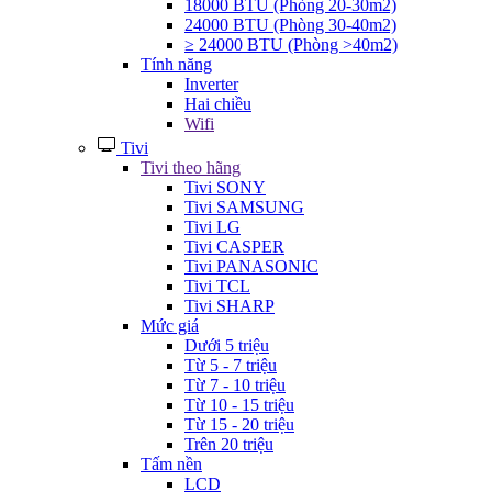
18000 BTU (Phòng 20-30m2)
24000 BTU (Phòng 30-40m2)
≥ 24000 BTU (Phòng >40m2)
Tính năng
Inverter
Hai chiều
Wifi
Tivi
Tivi theo hãng
Tivi SONY
Tivi SAMSUNG
Tivi LG
Tivi CASPER
Tivi PANASONIC
Tivi TCL
Tivi SHARP
Mức giá
Dưới 5 triệu
Từ 5 - 7 triệu
Từ 7 - 10 triệu
Từ 10 - 15 triệu
Từ 15 - 20 triệu
Trên 20 triệu
Tấm nền
LCD