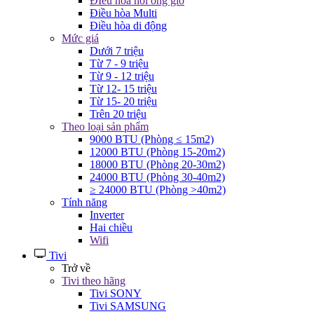
ĐIều hòa nối ống gió
Điều hòa Multi
Điều hòa di động
Mức giá
Dưới 7 triệu
Từ 7 - 9 triệu
Từ 9 - 12 triệu
Từ 12- 15 triệu
Từ 15- 20 triệu
Trên 20 triệu
Theo loại sản phẩm
9000 BTU (Phòng ≤ 15m2)
12000 BTU (Phòng 15-20m2)
18000 BTU (Phòng 20-30m2)
24000 BTU (Phòng 30-40m2)
≥ 24000 BTU (Phòng >40m2)
Tính năng
Inverter
Hai chiều
Wifi
Tivi
Trở về
Tivi theo hãng
Tivi SONY
Tivi SAMSUNG