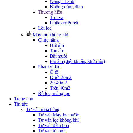
Nóng - Lạnh
Không dùng điện
Thương hiệu
Truliva
Unilever Pureit
Lõi lọc
Máy lọc không khí
Chức năng
Hút ẩm
Tạo ẩm
Bắt muỗi
Ion âm (diệt khuẩn, khử mùi)
Phạm vi lọc
Ô tô
Dưới 20m2
20-40m2
Trên 40m2
Bộ lọc, màng lọc
Trang chủ
Tin tức
Tư vấn mua hàng
Tư vấn Máy lọc nước
Tư vấn lọc không khí
Tư vấn điều hoà
Tư vấn tủ lạnh