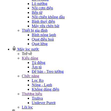
Lò nướng
Nồi cơm điện
Bếp từ
Nồi chiên không dầu
Bình thuỷ điện
Máy rửa chén bát
Thiết bị gia đình
Bình nóng lạnh
Quạt điều hoà
Quạt lửng
Máy lọc nước
Trở về
Kiểu dáng
Tủ đứng
Âm tủ
Để bàn - Treo tường
Chức năng
Lọc Ro
Nóng - Lạnh
Không dùng điện
Thương hiệu
Truliva
Unilever Pureit
Lõi lọc