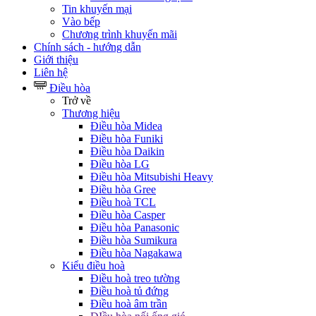
Tin khuyến mại
Vào bếp
Chương trình khuyến mãi
Chính sách - hướng dẫn
Giới thiệu
Liên hệ
Điều hòa
Trở về
Thương hiệu
Điều hòa Midea
Điều hòa Funiki
Điều hòa Daikin
Điều hòa LG
Điều hòa Mitsubishi Heavy
Điều hòa Gree
Điều hoà TCL
Điều hòa Casper
Điều hòa Panasonic
Điều hòa Sumikura
Điều hòa Nagakawa
Kiểu điều hoà
Điều hoà treo tường
Điều hoà tủ đứng
Điều hoà âm trần