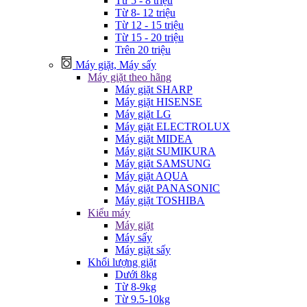
Từ 5 - 8 triệu
Từ 8- 12 triệu
Từ 12 - 15 triệu
Từ 15 - 20 triệu
Trên 20 triệu
Máy giặt, Máy sấy
Máy giặt theo hãng
Máy giặt SHARP
Máy giặt HISENSE
Máy giặt LG
Máy giặt ELECTROLUX
Máy giặt MIDEA
Máy giặt SUMIKURA
Máy giặt SAMSUNG
Máy giặt AQUA
Máy giặt PANASONIC
Máy giặt TOSHIBA
Kiểu máy
Máy giặt
Máy sấy
Máy giặt sấy
Khối lượng giặt
Dưới 8kg
Từ 8-9kg
Từ 9.5-10kg