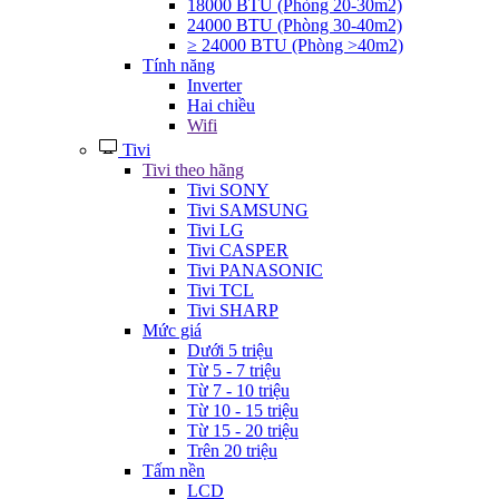
18000 BTU (Phòng 20-30m2)
24000 BTU (Phòng 30-40m2)
≥ 24000 BTU (Phòng >40m2)
Tính năng
Inverter
Hai chiều
Wifi
Tivi
Tivi theo hãng
Tivi SONY
Tivi SAMSUNG
Tivi LG
Tivi CASPER
Tivi PANASONIC
Tivi TCL
Tivi SHARP
Mức giá
Dưới 5 triệu
Từ 5 - 7 triệu
Từ 7 - 10 triệu
Từ 10 - 15 triệu
Từ 15 - 20 triệu
Trên 20 triệu
Tấm nền
LCD