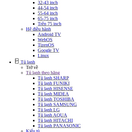
32-43 inch
44-54 inch
55-64 inch
65-75 inch
Trên 75 inch
Hệ điều hành
Android TV
WebOS
TizenOS
Google TV
Linux
Tủ lạnh
Trở về
Tủ lạnh theo hãng
Tủ lạnh SHARP
Tủ lạnh FUNIKI
Tủ lạnh HISENSE
Tủ lạnh MIDEA
Tủ lạnh TOSHIBA
Tủ lạnh SAMSUNG
Tủ lạnh LG
Tủ lạnh AQUA
Tủ lạnh HITACHI
Tủ lạnh PANASONIC
Kiểu tủ