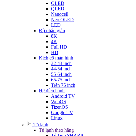
OLED
QLED
Nanocell
Neo QLED
LED
Độ phân giản
8K
4K
Full HD
HD
Kích cỡ màn hình
32-43 inch
44-54 inch
55-64 inch
65-75 inch
Trên 75 inch
Hệ điều hành
Android TV
WebOS
TizenOS
Google TV
Linux
Tủ lạnh
Tủ lạnh theo hãng
Tủ lạnh SHARP