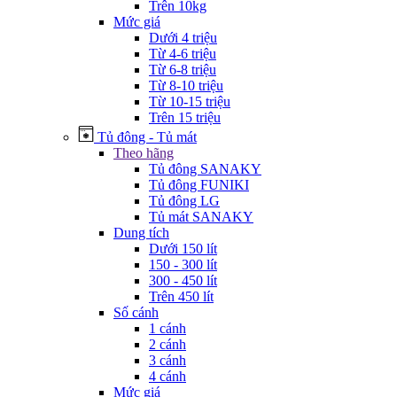
Trên 10kg
Mức giá
Dưới 4 triệu
Từ 4-6 triệu
Từ 6-8 triệu
Từ 8-10 triệu
Từ 10-15 triệu
Trên 15 triệu
Tủ đông - Tủ mát
Theo hãng
Tủ đông SANAKY
Tủ đông FUNIKI
Tủ đông LG
Tủ mát SANAKY
Dung tích
Dưới 150 lít
150 - 300 lít
300 - 450 lít
Trên 450 lít
Số cánh
1 cánh
2 cánh
3 cánh
4 cánh
Mức giá