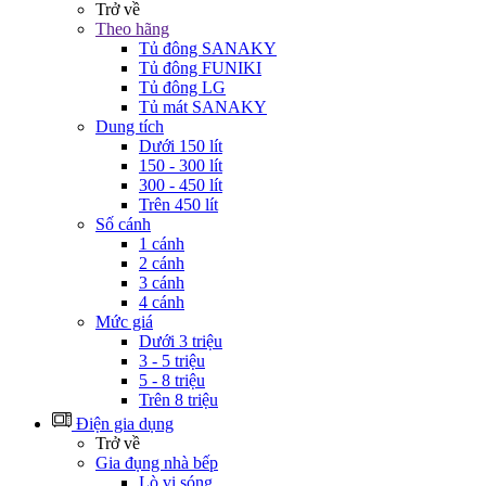
Trở về
Theo hãng
Tủ đông SANAKY
Tủ đông FUNIKI
Tủ đông LG
Tủ mát SANAKY
Dung tích
Dưới 150 lít
150 - 300 lít
300 - 450 lít
Trên 450 lít
Số cánh
1 cánh
2 cánh
3 cánh
4 cánh
Mức giá
Dưới 3 triệu
3 - 5 triệu
5 - 8 triệu
Trên 8 triệu
Điện gia dụng
Trở về
Gia đụng nhà bếp
Lò vi sóng