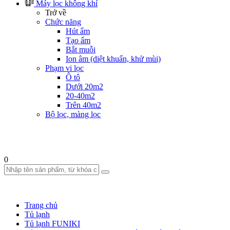
Máy lọc không khí
Trở về
Chức năng
Hút ẩm
Tạo ẩm
Bắt muỗi
Ion âm (diệt khuẩn, khử mùi)
Phạm vi lọc
Ô tô
Dưới 20m2
20-40m2
Trên 40m2
Bộ lọc, màng lọc
0
Trang chủ
Tủ lạnh
Tủ lạnh FUNIKI