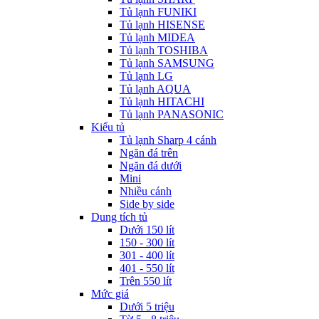
Tủ lạnh FUNIKI
Tủ lạnh HISENSE
Tủ lạnh MIDEA
Tủ lạnh TOSHIBA
Tủ lạnh SAMSUNG
Tủ lạnh LG
Tủ lạnh AQUA
Tủ lạnh HITACHI
Tủ lạnh PANASONIC
Kiểu tủ
Tủ lạnh Sharp 4 cánh
Ngăn đá trên
Ngăn đá dưới
Mini
Nhiều cánh
Side by side
Dung tích tủ
Dưới 150 lít
150 - 300 lít
301 - 400 lít
401 - 550 lít
Trên 550 lít
Mức giá
Dưới 5 triệu