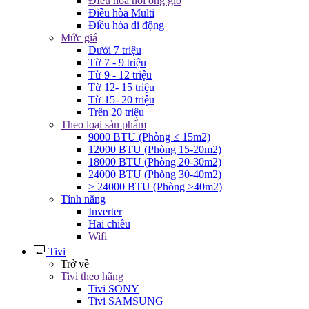
ĐIều hòa nối ống gió
Điều hòa Multi
Điều hòa di động
Mức giá
Dưới 7 triệu
Từ 7 - 9 triệu
Từ 9 - 12 triệu
Từ 12- 15 triệu
Từ 15- 20 triệu
Trên 20 triệu
Theo loại sản phẩm
9000 BTU (Phòng ≤ 15m2)
12000 BTU (Phòng 15-20m2)
18000 BTU (Phòng 20-30m2)
24000 BTU (Phòng 30-40m2)
≥ 24000 BTU (Phòng >40m2)
Tính năng
Inverter
Hai chiều
Wifi
Tivi
Trở về
Tivi theo hãng
Tivi SONY
Tivi SAMSUNG