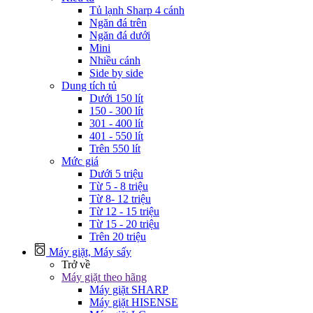
Tủ lạnh Sharp 4 cánh
Ngăn đá trên
Ngăn đá dưới
Mini
Nhiều cánh
Side by side
Dung tích tủ
Dưới 150 lít
150 - 300 lít
301 - 400 lít
401 - 550 lít
Trên 550 lít
Mức giá
Dưới 5 triệu
Từ 5 - 8 triệu
Từ 8- 12 triệu
Từ 12 - 15 triệu
Từ 15 - 20 triệu
Trên 20 triệu
Máy giặt, Máy sấy
Trở về
Máy giặt theo hãng
Máy giặt SHARP
Máy giặt HISENSE