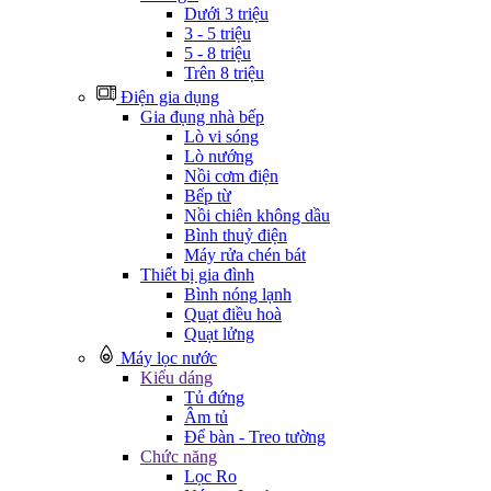
Dưới 3 triệu
3 - 5 triệu
5 - 8 triệu
Trên 8 triệu
Điện gia dụng
Gia đụng nhà bếp
Lò vi sóng
Lò nướng
Nồi cơm điện
Bếp từ
Nồi chiên không dầu
Bình thuỷ điện
Máy rửa chén bát
Thiết bị gia đình
Bình nóng lạnh
Quạt điều hoà
Quạt lửng
Máy lọc nước
Kiểu dáng
Tủ đứng
Âm tủ
Để bàn - Treo tường
Chức năng
Lọc Ro