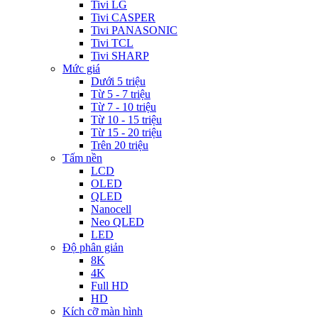
Tivi LG
Tivi CASPER
Tivi PANASONIC
Tivi TCL
Tivi SHARP
Mức giá
Dưới 5 triệu
Từ 5 - 7 triệu
Từ 7 - 10 triệu
Từ 10 - 15 triệu
Từ 15 - 20 triệu
Trên 20 triệu
Tấm nền
LCD
OLED
QLED
Nanocell
Neo QLED
LED
Độ phân giản
8K
4K
Full HD
HD
Kích cỡ màn hình