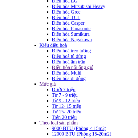
Điều hòa LG
Điều hòa Mitsubishi Heavy
Điều hòa Gree
Điều hoà TCL
Điều hòa Casper
Điều hòa Panasonic
Điều hòa Sumikura
Điều hòa Nagakawa
Kiểu điều hoà
Điều hoà treo tường
Điều hoà tủ đứng
Điều hoà âm trần
ĐIều hòa nối ống gió
Điều hòa Multi
Điều hòa di động
Mức giá
Dưới 7 triệu
Từ 7 - 9 triệu
Từ 9 - 12 triệu
Từ 12- 15 triệu
Từ 15- 20 triệu
Trên 20 triệu
Theo loại sản phẩm
9000 BTU (Phòng ≤ 15m2)
12000 BTU (Phòng 15-20m2)