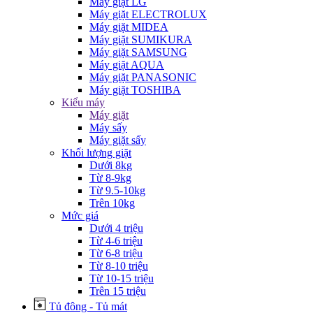
Máy giặt LG
Máy giặt ELECTROLUX
Máy giặt MIDEA
Máy giặt SUMIKURA
Máy giặt SAMSUNG
Máy giặt AQUA
Máy giặt PANASONIC
Máy giặt TOSHIBA
Kiểu máy
Máy giặt
Máy sấy
Máy giặt sấy
Khối lượng giặt
Dưới 8kg
Từ 8-9kg
Từ 9.5-10kg
Trên 10kg
Mức giá
Dưới 4 triệu
Từ 4-6 triệu
Từ 6-8 triệu
Từ 8-10 triệu
Từ 10-15 triệu
Trên 15 triệu
Tủ đông - Tủ mát