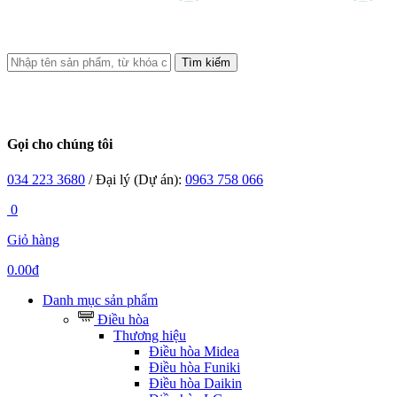
Tìm kiếm
Gọi cho chúng tôi
034 223 3680
/ Đại lý (Dự án):
0963 758 066
0
Giỏ hàng
0.00đ
Danh mục sản phẩm
Điều hòa
Thương hiệu
Điều hòa Midea
Điều hòa Funiki
Điều hòa Daikin