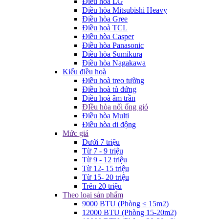
Điều hòa LG
Điều hòa Mitsubishi Heavy
Điều hòa Gree
Điều hoà TCL
Điều hòa Casper
Điều hòa Panasonic
Điều hòa Sumikura
Điều hòa Nagakawa
Kiểu điều hoà
Điều hoà treo tường
Điều hoà tủ đứng
Điều hoà âm trần
ĐIều hòa nối ống gió
Điều hòa Multi
Điều hòa di động
Mức giá
Dưới 7 triệu
Từ 7 - 9 triệu
Từ 9 - 12 triệu
Từ 12- 15 triệu
Từ 15- 20 triệu
Trên 20 triệu
Theo loại sản phẩm
9000 BTU (Phòng ≤ 15m2)
12000 BTU (Phòng 15-20m2)