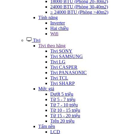
18000 BTU (Phòng 20-30m2)
24000 BTU (Phòng 30-40m2)
≥ 24000 BTU (Phòng >40m2)
Tính năng
Inverter
Hai chiều
Wifi
Tivi
Tivi theo hãng
Tivi SONY
Tivi SAMSUNG
Tivi LG
Tivi CASPER
Tivi PANASONIC
Tivi TCL
Tivi SHARP
Mức giá
Dưới 5 triệu
Từ 5 - 7 triệu
Từ 7 - 10 triệu
Từ 10 - 15 triệu
Từ 15 - 20 triệu
Trên 20 triệu
Tấm nền
LCD