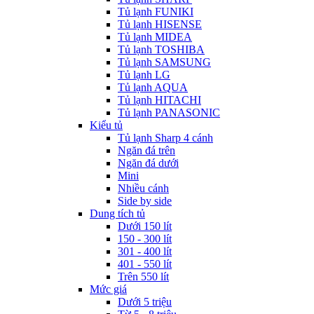
Tủ lạnh FUNIKI
Tủ lạnh HISENSE
Tủ lạnh MIDEA
Tủ lạnh TOSHIBA
Tủ lạnh SAMSUNG
Tủ lạnh LG
Tủ lạnh AQUA
Tủ lạnh HITACHI
Tủ lạnh PANASONIC
Kiểu tủ
Tủ lạnh Sharp 4 cánh
Ngăn đá trên
Ngăn đá dưới
Mini
Nhiều cánh
Side by side
Dung tích tủ
Dưới 150 lít
150 - 300 lít
301 - 400 lít
401 - 550 lít
Trên 550 lít
Mức giá
Dưới 5 triệu