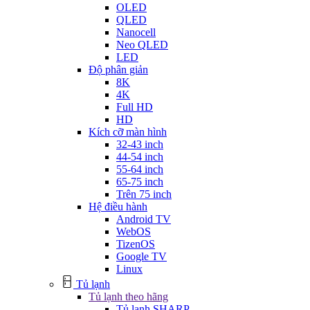
OLED
QLED
Nanocell
Neo QLED
LED
Độ phân giản
8K
4K
Full HD
HD
Kích cỡ màn hình
32-43 inch
44-54 inch
55-64 inch
65-75 inch
Trên 75 inch
Hệ điều hành
Android TV
WebOS
TizenOS
Google TV
Linux
Tủ lạnh
Tủ lạnh theo hãng
Tủ lạnh SHARP