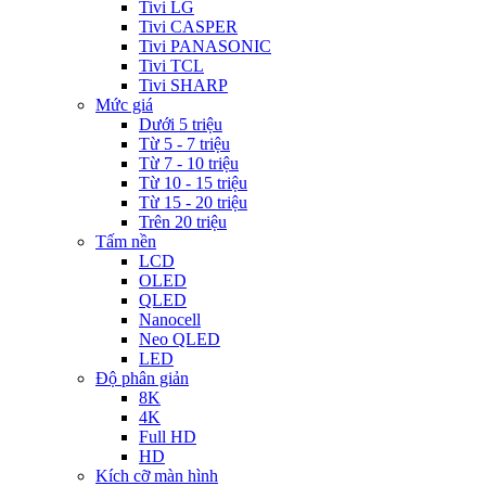
Tivi LG
Tivi CASPER
Tivi PANASONIC
Tivi TCL
Tivi SHARP
Mức giá
Dưới 5 triệu
Từ 5 - 7 triệu
Từ 7 - 10 triệu
Từ 10 - 15 triệu
Từ 15 - 20 triệu
Trên 20 triệu
Tấm nền
LCD
OLED
QLED
Nanocell
Neo QLED
LED
Độ phân giản
8K
4K
Full HD
HD
Kích cỡ màn hình