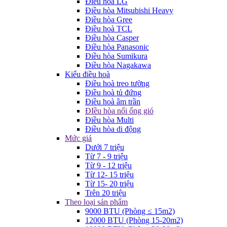
Điều hòa LG
Điều hòa Mitsubishi Heavy
Điều hòa Gree
Điều hoà TCL
Điều hòa Casper
Điều hòa Panasonic
Điều hòa Sumikura
Điều hòa Nagakawa
Kiểu điều hoà
Điều hoà treo tường
Điều hoà tủ đứng
Điều hoà âm trần
ĐIều hòa nối ống gió
Điều hòa Multi
Điều hòa di động
Mức giá
Dưới 7 triệu
Từ 7 - 9 triệu
Từ 9 - 12 triệu
Từ 12- 15 triệu
Từ 15- 20 triệu
Trên 20 triệu
Theo loại sản phẩm
9000 BTU (Phòng ≤ 15m2)
12000 BTU (Phòng 15-20m2)