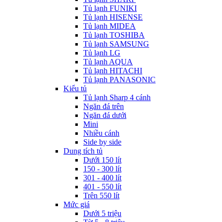
Tủ lạnh FUNIKI
Tủ lạnh HISENSE
Tủ lạnh MIDEA
Tủ lạnh TOSHIBA
Tủ lạnh SAMSUNG
Tủ lạnh LG
Tủ lạnh AQUA
Tủ lạnh HITACHI
Tủ lạnh PANASONIC
Kiểu tủ
Tủ lạnh Sharp 4 cánh
Ngăn đá trên
Ngăn đá dưới
Mini
Nhiều cánh
Side by side
Dung tích tủ
Dưới 150 lít
150 - 300 lít
301 - 400 lít
401 - 550 lít
Trên 550 lít
Mức giá
Dưới 5 triệu