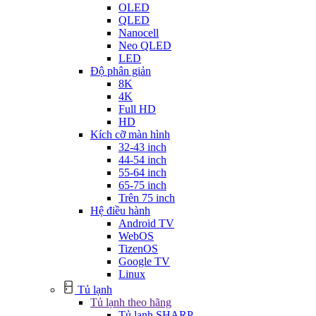
OLED
QLED
Nanocell
Neo QLED
LED
Độ phân giản
8K
4K
Full HD
HD
Kích cỡ màn hình
32-43 inch
44-54 inch
55-64 inch
65-75 inch
Trên 75 inch
Hệ điều hành
Android TV
WebOS
TizenOS
Google TV
Linux
Tủ lạnh
Tủ lạnh theo hãng
Tủ lạnh SHARP