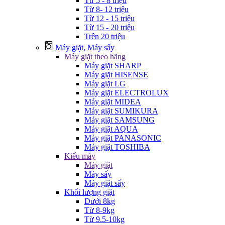
Từ 5 - 8 triệu
Từ 8- 12 triệu
Từ 12 - 15 triệu
Từ 15 - 20 triệu
Trên 20 triệu
Máy giặt, Máy sấy
Máy giặt theo hãng
Máy giặt SHARP
Máy giặt HISENSE
Máy giặt LG
Máy giặt ELECTROLUX
Máy giặt MIDEA
Máy giặt SUMIKURA
Máy giặt SAMSUNG
Máy giặt AQUA
Máy giặt PANASONIC
Máy giặt TOSHIBA
Kiểu máy
Máy giặt
Máy sấy
Máy giặt sấy
Khối lượng giặt
Dưới 8kg
Từ 8-9kg
Từ 9.5-10kg