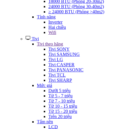
18000 BTU (Phòng 20-30m2)
24000 BTU (Phòng 30-40m2)
≥ 24000 BTU (Phòng >40m2)
Tính năng
Inverter
Hai chiều
Wifi
Tivi
Tivi theo hãng
Tivi SONY
Tivi SAMSUNG
Tivi LG
Tivi CASPER
Tivi PANASONIC
Tivi TCL
Tivi SHARP
Mức giá
Dưới 5 triệu
Từ 5 - 7 triệu
Từ 7 - 10 triệu
Từ 10 - 15 triệu
Từ 15 - 20 triệu
Trên 20 triệu
Tấm nền
LCD