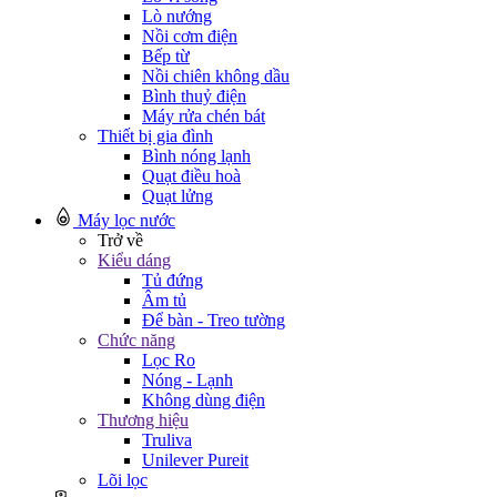
Lò nướng
Nồi cơm điện
Bếp từ
Nồi chiên không dầu
Bình thuỷ điện
Máy rửa chén bát
Thiết bị gia đình
Bình nóng lạnh
Quạt điều hoà
Quạt lửng
Máy lọc nước
Trở về
Kiểu dáng
Tủ đứng
Âm tủ
Để bàn - Treo tường
Chức năng
Lọc Ro
Nóng - Lạnh
Không dùng điện
Thương hiệu
Truliva
Unilever Pureit
Lõi lọc