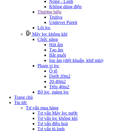
Nóng - Lạnh
Không dùng điện
Thương hiệu
Truliva
Unilever Pureit
Lõi lọc
Máy lọc không khí
Chức năng
Hút ẩm
Tạo ẩm
Bắt muỗi
Ion âm (diệt khuẩn, khử mùi)
Phạm vi lọc
Ô tô
Dưới 20m2
20-40m2
Trên 40m2
Bộ lọc, màng lọc
Trang chủ
Tin tức
Tư vấn mua hàng
Tư vấn Máy lọc nước
Tư vấn lọc không khí
Tư vấn điều hoà
Tư vấn tủ lạnh