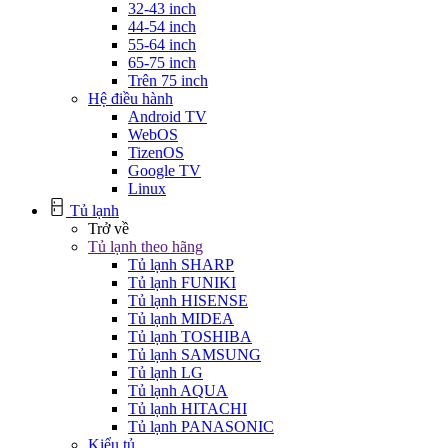
32-43 inch
44-54 inch
55-64 inch
65-75 inch
Trên 75 inch
Hệ điều hành
Android TV
WebOS
TizenOS
Google TV
Linux
Tủ lạnh
Trở về
Tủ lạnh theo hãng
Tủ lạnh SHARP
Tủ lạnh FUNIKI
Tủ lạnh HISENSE
Tủ lạnh MIDEA
Tủ lạnh TOSHIBA
Tủ lạnh SAMSUNG
Tủ lạnh LG
Tủ lạnh AQUA
Tủ lạnh HITACHI
Tủ lạnh PANASONIC
Kiểu tủ