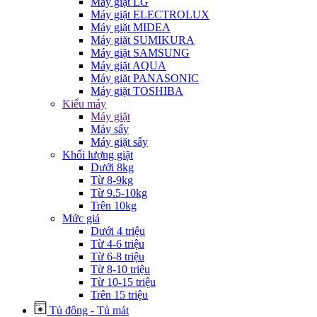
Máy giặt LG
Máy giặt ELECTROLUX
Máy giặt MIDEA
Máy giặt SUMIKURA
Máy giặt SAMSUNG
Máy giặt AQUA
Máy giặt PANASONIC
Máy giặt TOSHIBA
Kiểu máy
Máy giặt
Máy sấy
Máy giặt sấy
Khối lượng giặt
Dưới 8kg
Từ 8-9kg
Từ 9.5-10kg
Trên 10kg
Mức giá
Dưới 4 triệu
Từ 4-6 triệu
Từ 6-8 triệu
Từ 8-10 triệu
Từ 10-15 triệu
Trên 15 triệu
Tủ đông - Tủ mát