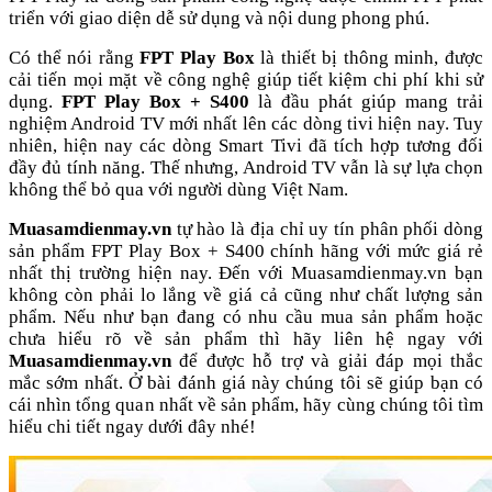
triển với giao diện dễ sử dụng và nội dung phong phú.
Có thể nói rằng
FPT Play Box
là thiết bị thông minh, được
cải tiến mọi mặt về công nghệ giúp tiết kiệm chi phí khi sử
dụng.
FPT Play Box + S400
là đầu phát giúp mang trải
nghiệm Android TV mới nhất lên các dòng tivi hiện nay. Tuy
nhiên, hiện nay các dòng Smart Tivi đã tích hợp tương đối
đầy đủ tính năng. Thế nhưng, Android TV vẫn là sự lựa chọn
không thể bỏ qua với người dùng Việt Nam.
Muasamdienmay.vn
tự hào là địa chỉ uy tín phân phối dòng
sản phẩm FPT Play Box + S400 chính hãng với mức giá rẻ
nhất thị trường hiện nay. Đến với Muasamdienmay.vn bạn
không còn phải lo lắng về giá cả cũng như chất lượng sản
phẩm. Nếu như bạn đang có nhu cầu mua sản phẩm hoặc
chưa hiểu rõ về sản phẩm thì hãy liên hệ ngay với
Muasamdienmay.vn
để được hỗ trợ và giải đáp mọi thắc
mắc sớm nhất. Ở bài đánh giá này chúng tôi sẽ giúp bạn có
cái nhìn tổng quan nhất về sản phẩm, hãy cùng chúng tôi tìm
hiểu chi tiết ngay dưới đây nhé!