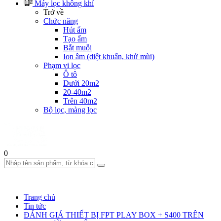
Máy lọc không khí
Trở về
Chức năng
Hút ẩm
Tạo ẩm
Bắt muỗi
Ion âm (diệt khuẩn, khử mùi)
Phạm vi lọc
Ô tô
Dưới 20m2
20-40m2
Trên 40m2
Bộ lọc, màng lọc
0
Trang chủ
Tin tức
ĐÁNH GIÁ THIẾT BỊ FPT PLAY BOX + S400 TRÊN