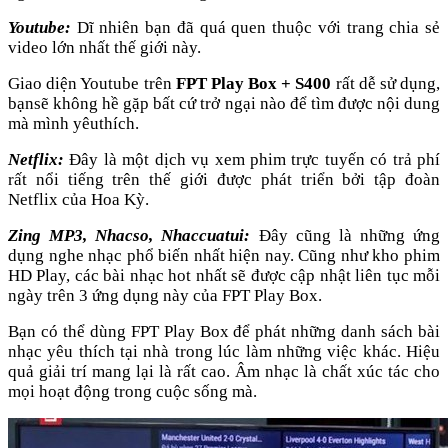
Youtube:
Dĩ nhiên bạn đã quá quen thuộc với trang chia sẻ
video lớn nhất thế giới này.
Giao diện Youtube trên
FPT Play Box + S400
rất dễ sử dụng,
bạnsẽ không hề gặp bất cứ trở ngại nào để tìm được nội dung
mà mình yêuthích.
Netflix:
Đây là một dịch vụ xem phim trực tuyến có trả phí
rất nổi tiếng trên thế giới được phát triển bởi tập đoàn
Netflix của Hoa Kỳ.
Zing MP3, Nhacso, Nhaccuatui:
Đây cũng là những ứng
dụng nghe nhạc phổ biến nhất hiện nay. Cũng như kho phim
HD Play, các bài nhạc hot nhất sẽ được cập nhật liên tục mỗi
ngày trên 3 ứng dụng này của FPT Play Box.
Bạn có thể dùng FPT Play Box để phát những danh sách bài
nhạc yêu thích tại nhà trong lúc làm những việc khác. Hiệu
quả giải trí mang lại là rất cao. Âm nhạc là chất xúc tác cho
mọi hoạt động trong cuộc sống mà.