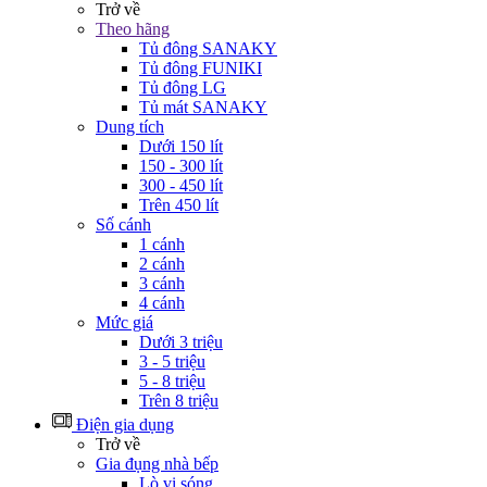
Trở về
Theo hãng
Tủ đông SANAKY
Tủ đông FUNIKI
Tủ đông LG
Tủ mát SANAKY
Dung tích
Dưới 150 lít
150 - 300 lít
300 - 450 lít
Trên 450 lít
Số cánh
1 cánh
2 cánh
3 cánh
4 cánh
Mức giá
Dưới 3 triệu
3 - 5 triệu
5 - 8 triệu
Trên 8 triệu
Điện gia dụng
Trở về
Gia đụng nhà bếp
Lò vi sóng