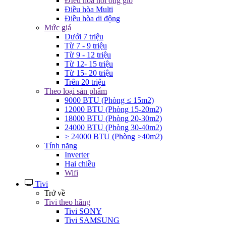
ĐIều hòa nối ống gió
Điều hòa Multi
Điều hòa di động
Mức giá
Dưới 7 triệu
Từ 7 - 9 triệu
Từ 9 - 12 triệu
Từ 12- 15 triệu
Từ 15- 20 triệu
Trên 20 triệu
Theo loại sản phẩm
9000 BTU (Phòng ≤ 15m2)
12000 BTU (Phòng 15-20m2)
18000 BTU (Phòng 20-30m2)
24000 BTU (Phòng 30-40m2)
≥ 24000 BTU (Phòng >40m2)
Tính năng
Inverter
Hai chiều
Wifi
Tivi
Trở về
Tivi theo hãng
Tivi SONY
Tivi SAMSUNG