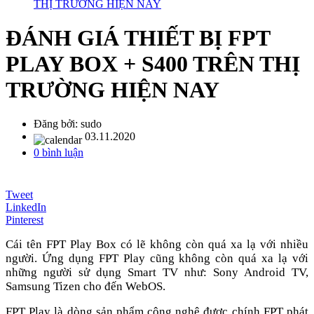
THỊ TRƯỜNG HIỆN NAY
ĐÁNH GIÁ THIẾT BỊ FPT
PLAY BOX + S400 TRÊN THỊ
TRƯỜNG HIỆN NAY
Đăng bởi:
sudo
03.11.2020
0 bình luận
Tweet
LinkedIn
Pinterest
Cái tên FPT Play Box có lẽ không còn quá xa lạ với nhiều
người. Ứng dụng FPT Play cũng không còn quá xa lạ với
những người sử dụng Smart TV như: Sony Android TV,
Samsung Tizen cho đến WebOS.
FPT Play là dòng sản phẩm công nghệ được chính FPT phát