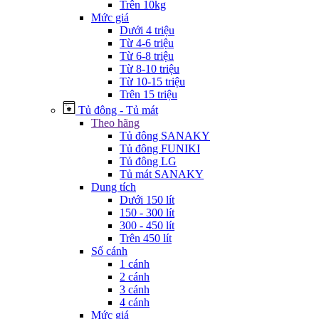
Trên 10kg
Mức giá
Dưới 4 triệu
Từ 4-6 triệu
Từ 6-8 triệu
Từ 8-10 triệu
Từ 10-15 triệu
Trên 15 triệu
Tủ đông - Tủ mát
Theo hãng
Tủ đông SANAKY
Tủ đông FUNIKI
Tủ đông LG
Tủ mát SANAKY
Dung tích
Dưới 150 lít
150 - 300 lít
300 - 450 lít
Trên 450 lít
Số cánh
1 cánh
2 cánh
3 cánh
4 cánh
Mức giá