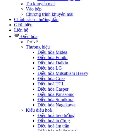
Tin khuyến mại
Vào bếp
Chương trình khuyến mãi
Chính sách - hướng dẫn
Giới thiệu
Liên hệ
Điều hòa
Trở về
Thương hiệu
Điều hòa Midea
Điều hòa Funiki
Điều hòa Daikin
Điều hòa LG
Điều hòa Mitsubishi Heavy
Điều hòa Gree
Điều hoà TCL
Điều hòa Casper
Điều hòa Panasonic
Điều hòa Sumikura
Điều hòa Nagakawa
Kiểu điều hoà
Điều hoà treo tường
Điều hoà tủ đứng
Điều hoà âm trần