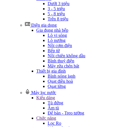
Dưới 3 triệu
3 - 5 triệu
5 - 8 triệu
Trên 8 triệu
Điện gia dụng
Gia đụng nhà bếp
Lò vi sóng
Lò nướng
Nồi cơm điện
Bếp từ
Nồi chiên không dầu
Bình thuỷ điện
Máy rửa chén bát
Thiết bị gia đình
Bình nóng lạnh
Quạt điều hoà
Quạt lửng
Máy lọc nước
Kiểu dáng
Tủ đứng
Âm tủ
Để bàn - Treo tường
Chức năng
Lọc Ro