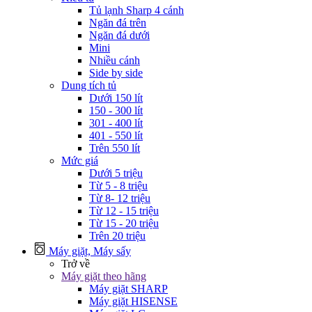
Tủ lạnh Sharp 4 cánh
Ngăn đá trên
Ngăn đá dưới
Mini
Nhiều cánh
Side by side
Dung tích tủ
Dưới 150 lít
150 - 300 lít
301 - 400 lít
401 - 550 lít
Trên 550 lít
Mức giá
Dưới 5 triệu
Từ 5 - 8 triệu
Từ 8- 12 triệu
Từ 12 - 15 triệu
Từ 15 - 20 triệu
Trên 20 triệu
Máy giặt, Máy sấy
Trở về
Máy giặt theo hãng
Máy giặt SHARP
Máy giặt HISENSE