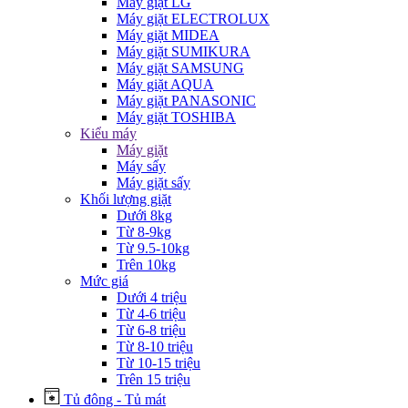
Máy giặt LG
Máy giặt ELECTROLUX
Máy giặt MIDEA
Máy giặt SUMIKURA
Máy giặt SAMSUNG
Máy giặt AQUA
Máy giặt PANASONIC
Máy giặt TOSHIBA
Kiểu máy
Máy giặt
Máy sấy
Máy giặt sấy
Khối lượng giặt
Dưới 8kg
Từ 8-9kg
Từ 9.5-10kg
Trên 10kg
Mức giá
Dưới 4 triệu
Từ 4-6 triệu
Từ 6-8 triệu
Từ 8-10 triệu
Từ 10-15 triệu
Trên 15 triệu
Tủ đông - Tủ mát