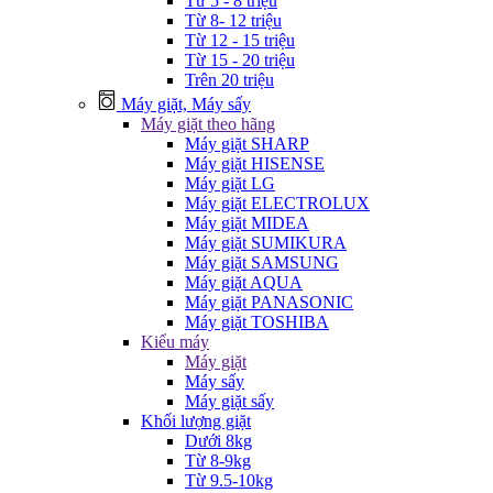
Từ 5 - 8 triệu
Từ 8- 12 triệu
Từ 12 - 15 triệu
Từ 15 - 20 triệu
Trên 20 triệu
Máy giặt, Máy sấy
Máy giặt theo hãng
Máy giặt SHARP
Máy giặt HISENSE
Máy giặt LG
Máy giặt ELECTROLUX
Máy giặt MIDEA
Máy giặt SUMIKURA
Máy giặt SAMSUNG
Máy giặt AQUA
Máy giặt PANASONIC
Máy giặt TOSHIBA
Kiểu máy
Máy giặt
Máy sấy
Máy giặt sấy
Khối lượng giặt
Dưới 8kg
Từ 8-9kg
Từ 9.5-10kg