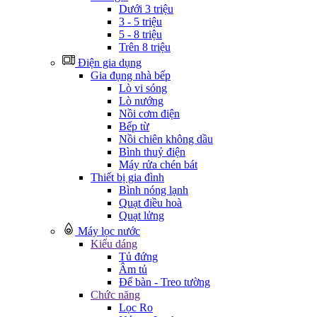
Dưới 3 triệu
3 - 5 triệu
5 - 8 triệu
Trên 8 triệu
Điện gia dụng
Gia đụng nhà bếp
Lò vi sóng
Lò nướng
Nồi cơm điện
Bếp từ
Nồi chiên không dầu
Bình thuỷ điện
Máy rửa chén bát
Thiết bị gia đình
Bình nóng lạnh
Quạt điều hoà
Quạt lửng
Máy lọc nước
Kiểu dáng
Tủ đứng
Âm tủ
Để bàn - Treo tường
Chức năng
Lọc Ro