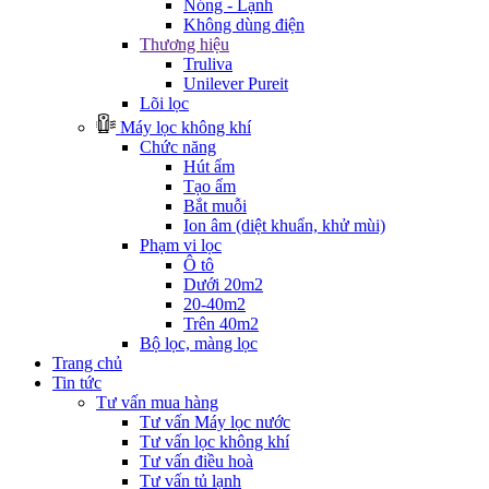
Nóng - Lạnh
Không dùng điện
Thương hiệu
Truliva
Unilever Pureit
Lõi lọc
Máy lọc không khí
Chức năng
Hút ẩm
Tạo ẩm
Bắt muỗi
Ion âm (diệt khuẩn, khử mùi)
Phạm vi lọc
Ô tô
Dưới 20m2
20-40m2
Trên 40m2
Bộ lọc, màng lọc
Trang chủ
Tin tức
Tư vấn mua hàng
Tư vấn Máy lọc nước
Tư vấn lọc không khí
Tư vấn điều hoà
Tư vấn tủ lạnh