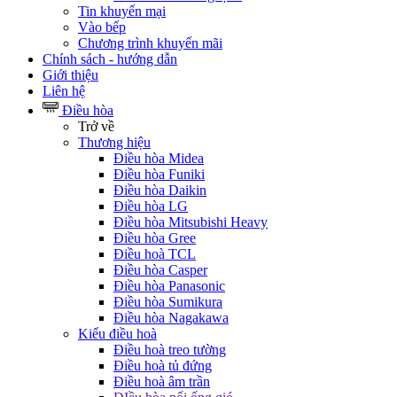
Tin khuyến mại
Vào bếp
Chương trình khuyến mãi
Chính sách - hướng dẫn
Giới thiệu
Liên hệ
Điều hòa
Trở về
Thương hiệu
Điều hòa Midea
Điều hòa Funiki
Điều hòa Daikin
Điều hòa LG
Điều hòa Mitsubishi Heavy
Điều hòa Gree
Điều hoà TCL
Điều hòa Casper
Điều hòa Panasonic
Điều hòa Sumikura
Điều hòa Nagakawa
Kiểu điều hoà
Điều hoà treo tường
Điều hoà tủ đứng
Điều hoà âm trần