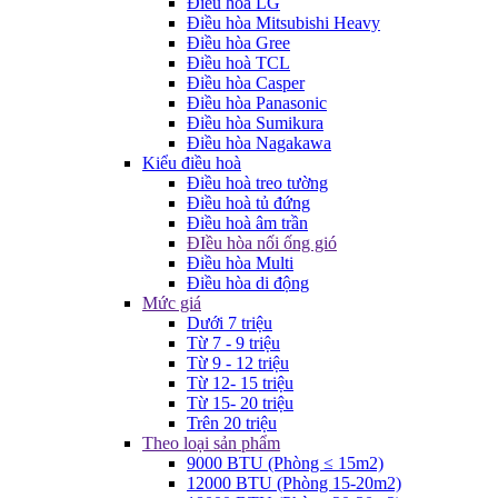
Điều hòa LG
Điều hòa Mitsubishi Heavy
Điều hòa Gree
Điều hoà TCL
Điều hòa Casper
Điều hòa Panasonic
Điều hòa Sumikura
Điều hòa Nagakawa
Kiểu điều hoà
Điều hoà treo tường
Điều hoà tủ đứng
Điều hoà âm trần
ĐIều hòa nối ống gió
Điều hòa Multi
Điều hòa di động
Mức giá
Dưới 7 triệu
Từ 7 - 9 triệu
Từ 9 - 12 triệu
Từ 12- 15 triệu
Từ 15- 20 triệu
Trên 20 triệu
Theo loại sản phẩm
9000 BTU (Phòng ≤ 15m2)
12000 BTU (Phòng 15-20m2)