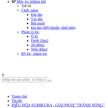
Máy lọc không khí
Trở về
Chức năng
Hút ẩm
Tạo ẩm
Bắt muỗi
Ion âm (diệt khuẩn, khử mùi)
Phạm vi lọc
Ô tô
Dưới 20m2
20-40m2
Trên 40m2
Bộ lọc, màng lọc
0
Trang chủ
Tin tức
ĐIỀU HÒA SUMIKURA - GIẢI PHÁP "TRÁNH NÓNG"