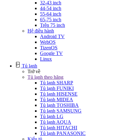
32-43 inch
44-54 inch
55-64 inch
65-75 inch
Trên 75 inch
Hệ điều hành
Android TV
WebOS
TizenOS
Google TV
Linux
Tủ lạnh
Trở về
Tủ lạnh theo hãng
Tủ lạnh SHARP
Tủ lạnh FUNIKI
Tủ lạnh HISENSE
Tủ lạnh MIDEA
Tủ lạnh TOSHIBA
Tủ lạnh SAMSUNG
Tủ lạnh LG
Tủ lạnh AQUA
Tủ lạnh HITACHI
Tủ lạnh PANASONIC
Kiểu tủ