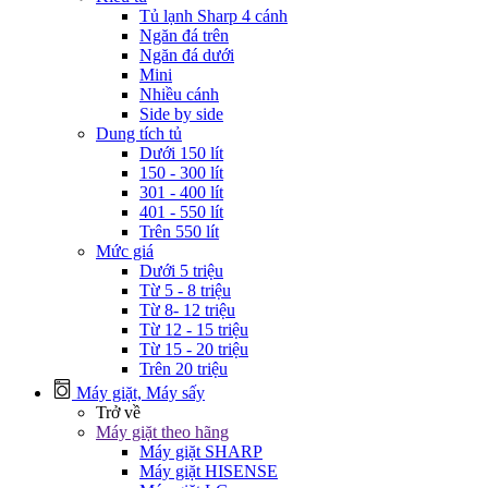
Tủ lạnh Sharp 4 cánh
Ngăn đá trên
Ngăn đá dưới
Mini
Nhiều cánh
Side by side
Dung tích tủ
Dưới 150 lít
150 - 300 lít
301 - 400 lít
401 - 550 lít
Trên 550 lít
Mức giá
Dưới 5 triệu
Từ 5 - 8 triệu
Từ 8- 12 triệu
Từ 12 - 15 triệu
Từ 15 - 20 triệu
Trên 20 triệu
Máy giặt, Máy sấy
Trở về
Máy giặt theo hãng
Máy giặt SHARP
Máy giặt HISENSE