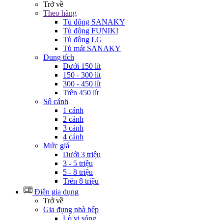
Trở về
Theo hãng
Tủ đông SANAKY
Tủ đông FUNIKI
Tủ đông LG
Tủ mát SANAKY
Dung tích
Dưới 150 lít
150 - 300 lít
300 - 450 lít
Trên 450 lít
Số cánh
1 cánh
2 cánh
3 cánh
4 cánh
Mức giá
Dưới 3 triệu
3 - 5 triệu
5 - 8 triệu
Trên 8 triệu
Điện gia dụng
Trở về
Gia đụng nhà bếp
Lò vi sóng