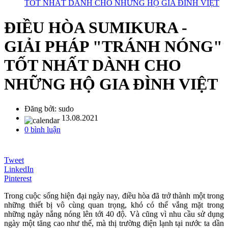
TỐT NHẤT DÀNH CHO NHỮNG HỘ GIA ĐÌNH VIỆT
ĐIỀU HÒA SUMIKURA -
GIẢI PHÁP "TRÁNH NÓNG"
TỐT NHẤT DÀNH CHO
NHỮNG HỘ GIA ĐÌNH VIỆT
Đăng bởi:
sudo
13.08.2021
0 bình luận
Tweet
LinkedIn
Pinterest
Trong cuộc sống hiện đại ngày nay, điều hòa đã trở thành một trong
những thiết bị vô cùng quan trọng, khó có thể vắng mặt trong
những ngày nắng nóng lên tới 40 độ. Và cũng vì nhu cầu sử dụng
ngày một tăng cao như thế, mà thị trường điện lạnh tại nước ta dần