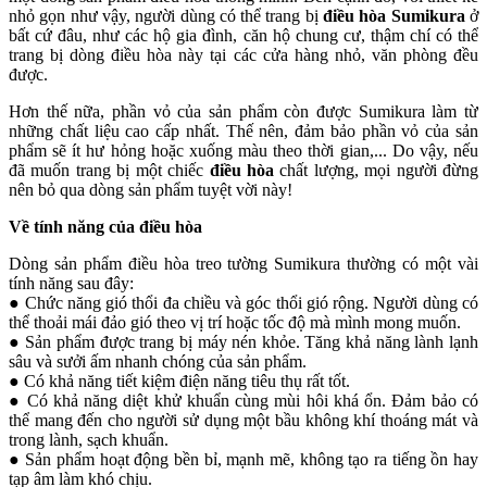
nhỏ gọn như vậy, người dùng có thể trang bị
điều hòa Sumikura
ở
bất cứ đâu, như các hộ gia đình, căn hộ chung cư, thậm chí có thể
trang bị dòng điều hòa này tại các cửa hàng nhỏ, văn phòng đều
được.
Hơn thế nữa, phần vỏ của sản phẩm còn được Sumikura làm từ
những chất liệu cao cấp nhất. Thế nên, đảm bảo phần vỏ của sản
phẩm sẽ ít hư hỏng hoặc xuống màu theo thời gian,... Do vậy, nếu
đã muốn trang bị một chiếc
điều hòa
chất lượng, mọi người đừng
nên bỏ qua dòng sản phẩm tuyệt vời này!
Về tính năng của điều hòa
Dòng sản phẩm điều hòa treo tường Sumikura thường có một vài
tính năng sau đây:
● Chức năng gió thổi đa chiều và góc thổi gió rộng. Người dùng có
thể thoải mái đảo gió theo vị trí hoặc tốc độ mà mình mong muốn.
● Sản phẩm được trang bị máy nén khỏe. Tăng khả năng lành lạnh
sâu và sưởi ấm nhanh chóng của sản phẩm.
● Có khả năng tiết kiệm điện năng tiêu thụ rất tốt.
● Có khả năng diệt khử khuẩn cùng mùi hôi khá ổn. Đảm bảo có
thể mang đến cho người sử dụng một bầu không khí thoáng mát và
trong lành, sạch khuẩn.
● Sản phẩm hoạt động bền bỉ, mạnh mẽ, không tạo ra tiếng ồn hay
tạp âm làm khó chịu.