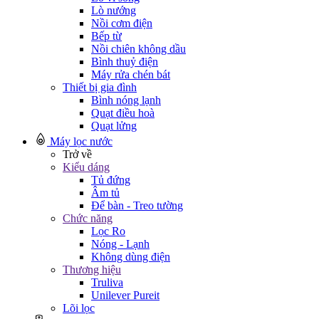
Lò nướng
Nồi cơm điện
Bếp từ
Nồi chiên không dầu
Bình thuỷ điện
Máy rửa chén bát
Thiết bị gia đình
Bình nóng lạnh
Quạt điều hoà
Quạt lửng
Máy lọc nước
Trở về
Kiểu dáng
Tủ đứng
Âm tủ
Để bàn - Treo tường
Chức năng
Lọc Ro
Nóng - Lạnh
Không dùng điện
Thương hiệu
Truliva
Unilever Pureit
Lõi lọc