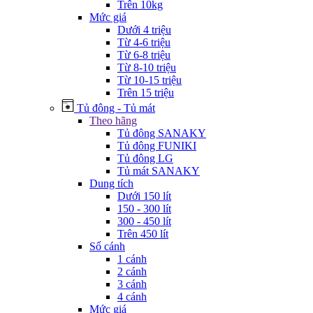
Trên 10kg
Mức giá
Dưới 4 triệu
Từ 4-6 triệu
Từ 6-8 triệu
Từ 8-10 triệu
Từ 10-15 triệu
Trên 15 triệu
Tủ đông - Tủ mát
Theo hãng
Tủ đông SANAKY
Tủ đông FUNIKI
Tủ đông LG
Tủ mát SANAKY
Dung tích
Dưới 150 lít
150 - 300 lít
300 - 450 lít
Trên 450 lít
Số cánh
1 cánh
2 cánh
3 cánh
4 cánh
Mức giá