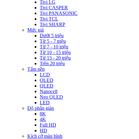
Tivi LG
Tivi CASPER
Tivi PANASONIC
Tivi TCL
Tivi SHARP
Mức giá
Dưới 5 triệu
Từ 5 - 7 triệu
Từ 7 - 10 triệu
Từ 10 - 15 triệu
Từ 15 - 20 triệu
Trên 20 triệu
Tấm nền
LCD
OLED
QLED
Nanocell
Neo QLED
LED
Độ phân giản
8K
4K
Full HD
HD
Kích cỡ màn hình