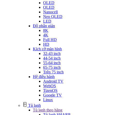
OLED
QLED
Nanocell
Neo QLED
LED
Độ phân giản
8K
4K
Full HD
HD
Kích cỡ màn hình
32-43 inch
44-54 inch
55-64 inch
65-75 inch
Trên 75 inch
Hệ điều hành
Android TV
WebOS
TizenOS
Google TV
Linux
Tủ lạnh
Tủ lạnh theo hãng
Tủ lạnh SHARP