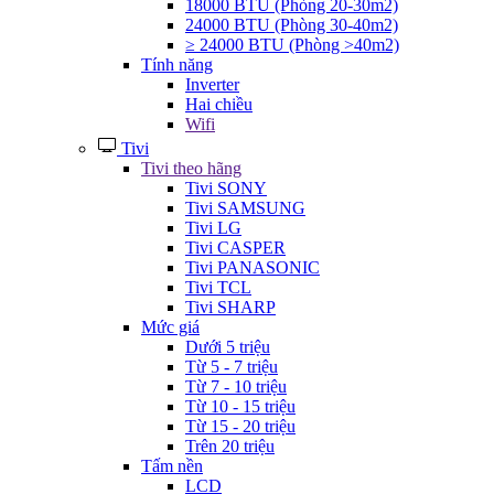
18000 BTU (Phòng 20-30m2)
24000 BTU (Phòng 30-40m2)
≥ 24000 BTU (Phòng >40m2)
Tính năng
Inverter
Hai chiều
Wifi
Tivi
Tivi theo hãng
Tivi SONY
Tivi SAMSUNG
Tivi LG
Tivi CASPER
Tivi PANASONIC
Tivi TCL
Tivi SHARP
Mức giá
Dưới 5 triệu
Từ 5 - 7 triệu
Từ 7 - 10 triệu
Từ 10 - 15 triệu
Từ 15 - 20 triệu
Trên 20 triệu
Tấm nền
LCD