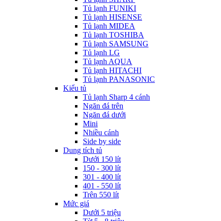
Tủ lạnh FUNIKI
Tủ lạnh HISENSE
Tủ lạnh MIDEA
Tủ lạnh TOSHIBA
Tủ lạnh SAMSUNG
Tủ lạnh LG
Tủ lạnh AQUA
Tủ lạnh HITACHI
Tủ lạnh PANASONIC
Kiểu tủ
Tủ lạnh Sharp 4 cánh
Ngăn đá trên
Ngăn đá dưới
Mini
Nhiều cánh
Side by side
Dung tích tủ
Dưới 150 lít
150 - 300 lít
301 - 400 lít
401 - 550 lít
Trên 550 lít
Mức giá
Dưới 5 triệu