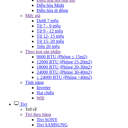
ĐIều hòa nối ống gió
Điều hòa Multi
Điều hòa di động
Mức giá
Dưới 7 triệu
Từ 7 - 9 triệu
Từ 9 - 12 triệu
Từ 12- 15 triệu
Từ 15- 20 triệu
Trên 20 triệu
Theo loại sản phẩm
9000 BTU (Phòng ≤ 15m2)
12000 BTU (Phòng 15-20m2)
18000 BTU (Phòng 20-30m2)
24000 BTU (Phòng 30-40m2)
≥ 24000 BTU (Phòng >40m2)
Tính năng
Inverter
Hai chiều
Wifi
Tivi
Trở về
Tivi theo hãng
Tivi SONY
Tivi SAMSUNG