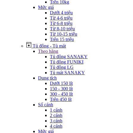
Trên 10kg
Mức giá
Dưới 4 triệu
Từ 4-6 triệu
Từ 6-8 triệu
Từ 8-10 triệu
Từ 10-15 triệu
Trên 15 triệu
Tủ đông - Tủ mát
Theo hãng
Tủ đông SANAKY
Tủ đông FUNIKI
Tủ đông LG
Tủ mát SANAKY
Dung tích
Dưới 150 lít
150 - 300 lít
300 - 450 lít
Trên 450 lít
Số cánh
1 cánh
2 cánh
3 cánh
4 cánh
Mức giá