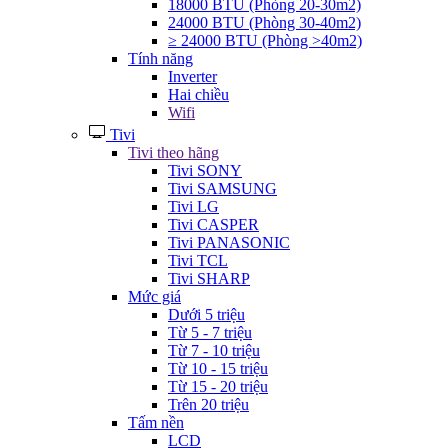
18000 BTU (Phòng 20-30m2)
24000 BTU (Phòng 30-40m2)
≥ 24000 BTU (Phòng >40m2)
Tính năng
Inverter
Hai chiều
Wifi
Tivi
Tivi theo hãng
Tivi SONY
Tivi SAMSUNG
Tivi LG
Tivi CASPER
Tivi PANASONIC
Tivi TCL
Tivi SHARP
Mức giá
Dưới 5 triệu
Từ 5 - 7 triệu
Từ 7 - 10 triệu
Từ 10 - 15 triệu
Từ 15 - 20 triệu
Trên 20 triệu
Tấm nền
LCD