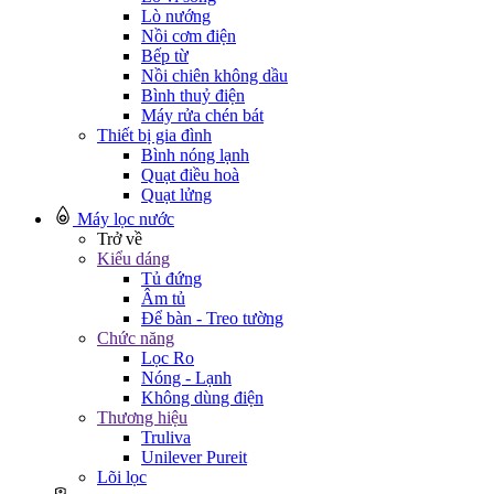
Lò nướng
Nồi cơm điện
Bếp từ
Nồi chiên không dầu
Bình thuỷ điện
Máy rửa chén bát
Thiết bị gia đình
Bình nóng lạnh
Quạt điều hoà
Quạt lửng
Máy lọc nước
Trở về
Kiểu dáng
Tủ đứng
Âm tủ
Để bàn - Treo tường
Chức năng
Lọc Ro
Nóng - Lạnh
Không dùng điện
Thương hiệu
Truliva
Unilever Pureit
Lõi lọc