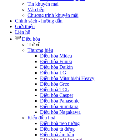
Tin khuyến mại
Vào bếp
Chương trình khuyến mãi
Chính sách - hướng dẫn
Giới thiệu
Liên hệ
Điều hòa
Trở về
Thương hiệu
Điều hòa Midea
Điều hòa Funiki
Điều hòa Daikin
Điều hòa LG
Điều hòa Mitsubishi Heavy
Điều hòa Gree
Điều hoà TCL
Điều hòa Casper
Điều hòa Panasonic
Điều hòa Sumikura
Điều hòa Nagakawa
Kiểu điều hoà
Điều hoà treo tường
Điều hoà tủ đứng
Điều hoà âm trần