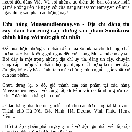
người tiêu dùng Việt. Và với những ưu điểm đó, bạn còn suy nghĩ
gì mà không liên hệ ngay với cửa hàng Muasamdienmay.vn để mua
ngay dòng sản phẩm ấn tượng này!
Cửa hàng Muasamdienmay.vn - Địa chỉ đáng tin
cậy, đảm bảo cung cấp những sản phẩm Sumikura
chính hãng với mức giá tốt nhất
Để mua được những sản phẩm điều hòa Sumikura chính hãng, chất
lượng, sao bạn không gọi ngay đến cửa hàng Muasamdienmay.vn.
Bởi đây là một trong những địa chỉ uy tín, đáng tin cậy, chuyên
cung cấp những sản phẩm điện gia dụng chất lượng kèm theo đầy
đủ giấy tờ, giấy bảo hành, tem mác chứng minh nguồn gốc xuất xứ
của sản phẩm.
Chưa dừng lại ở đó, giá thành của sản phẩm tại cửa hàng
Muasamdienmay.vn vô cùng tốt, đi kèm với đó là những ưu đãi
“siêu” đặc biệt, chẳng hạn như:
- Giao hàng nhanh chóng, miễn phí cho các đơn hàng tại khu vực:
Thành phố Hà Nội, Bắc Ninh, Hải Dương, Vĩnh Phúc, Hưng
Yên,...
- Hỗ trợ lắp đặt sản phẩm ngay tại nhà với đội ngũ nhân viên lắp ráp
chuyên nghiệp, được đào tạo kỹ càng.