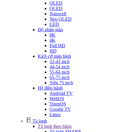
OLED
QLED
Nanocell
Neo QLED
LED
Độ phân giản
8K
4K
Full HD
HD
Kích cỡ màn hình
32-43 inch
44-54 inch
55-64 inch
65-75 inch
Trên 75 inch
Hệ điều hành
Android TV
WebOS
TizenOS
Google TV
Linux
Tủ lạnh
Tủ lạnh theo hãng
Tủ lạnh SHARP