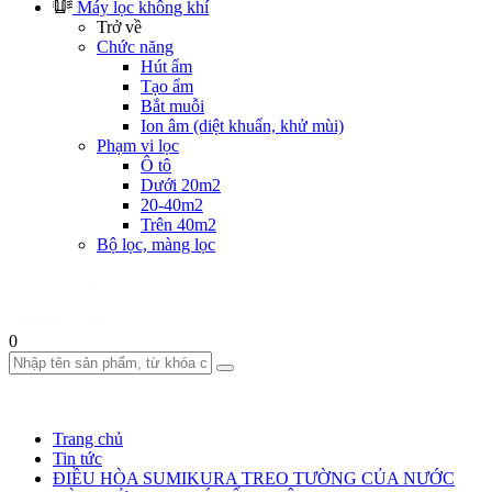
Máy lọc không khí
Trở về
Chức năng
Hút ẩm
Tạo ẩm
Bắt muỗi
Ion âm (diệt khuẩn, khử mùi)
Phạm vi lọc
Ô tô
Dưới 20m2
20-40m2
Trên 40m2
Bộ lọc, màng lọc
0
Trang chủ
Tin tức
ĐIỀU HÒA SUMIKURA TREO TƯỜNG CỦA NƯỚC