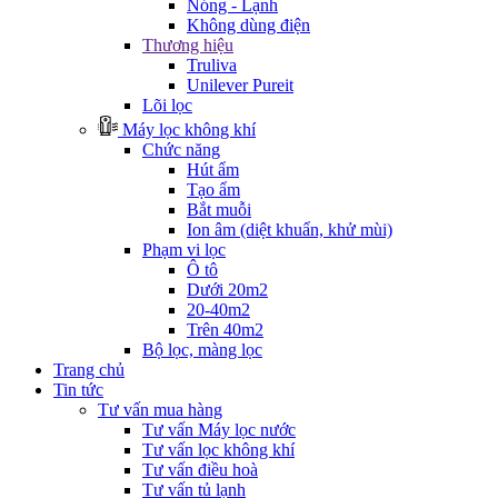
Nóng - Lạnh
Không dùng điện
Thương hiệu
Truliva
Unilever Pureit
Lõi lọc
Máy lọc không khí
Chức năng
Hút ẩm
Tạo ẩm
Bắt muỗi
Ion âm (diệt khuẩn, khử mùi)
Phạm vi lọc
Ô tô
Dưới 20m2
20-40m2
Trên 40m2
Bộ lọc, màng lọc
Trang chủ
Tin tức
Tư vấn mua hàng
Tư vấn Máy lọc nước
Tư vấn lọc không khí
Tư vấn điều hoà
Tư vấn tủ lạnh