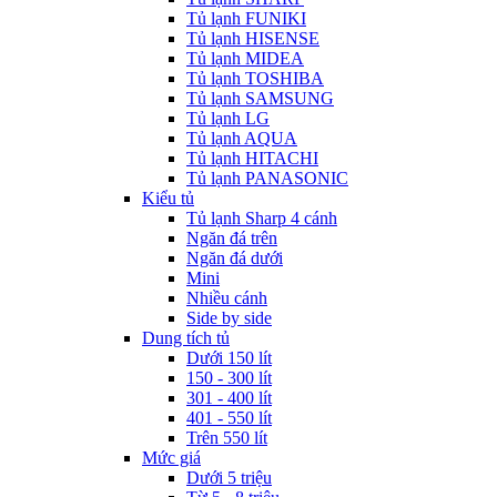
Tủ lạnh FUNIKI
Tủ lạnh HISENSE
Tủ lạnh MIDEA
Tủ lạnh TOSHIBA
Tủ lạnh SAMSUNG
Tủ lạnh LG
Tủ lạnh AQUA
Tủ lạnh HITACHI
Tủ lạnh PANASONIC
Kiểu tủ
Tủ lạnh Sharp 4 cánh
Ngăn đá trên
Ngăn đá dưới
Mini
Nhiều cánh
Side by side
Dung tích tủ
Dưới 150 lít
150 - 300 lít
301 - 400 lít
401 - 550 lít
Trên 550 lít
Mức giá
Dưới 5 triệu