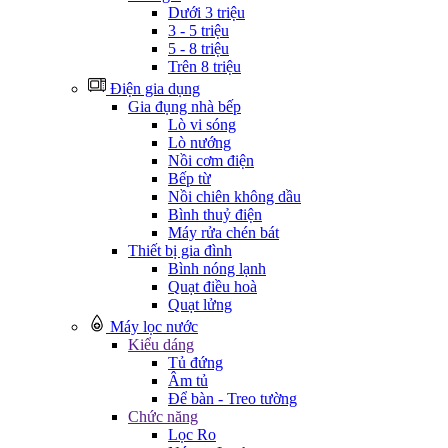
Dưới 3 triệu
3 - 5 triệu
5 - 8 triệu
Trên 8 triệu
Điện gia dụng
Gia đụng nhà bếp
Lò vi sóng
Lò nướng
Nồi cơm điện
Bếp từ
Nồi chiên không dầu
Bình thuỷ điện
Máy rửa chén bát
Thiết bị gia đình
Bình nóng lạnh
Quạt điều hoà
Quạt lửng
Máy lọc nước
Kiểu dáng
Tủ đứng
Âm tủ
Để bàn - Treo tường
Chức năng
Lọc Ro