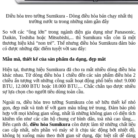
Điều hòa treo tường Sumikura - Dòng điều hòa bán chạy nhất thị
trường nước ta trong những năm gần đây
So với các “ông lớn” trong ngành điện gia dụng như Panasonic,
Daikin, Toshiba hoặc Mitsubishi,... thì Sumikura vẫn còn là một
thương hiệu khá “non trẻ”. Thế nhưng điều hòa Sumikura đảm bảo
có được những đặc điểm tuyệt vời sau đây:
Mẫu mã, thiết kế của sản phẩm đa dạng, đẹp mắt
Hiện tại, thương hiệu Sumikura đã cho ra mắt nhiều dòng điều hòa
khác nhau. Từ dòng điều hòa 1 chiều đến các sản phẩm điều hòa 2
chiều ấn tượng với những công suất hoạt động phổ biến như: 9.000
BTU, 12.000 BTU hoặc 18.000 BTU,... Chắc chắn tạo được nhiều
sự lựa chọn cho người tiêu dùng toàn cầu.
Ngoài ra, điều hòa treo tường Sumikura còn sở hữu thiết kế nhỏ
gọn, đẹp mắt và tinh tế với gam màu trắng trẻ trung. Đảm bảo phù
hợp với mọi không gian sống, nhất là những không gian có diện tích
khiêm tốn như các căn hộ chung cư bình dân, toà nhà cao tầng,...
Bên cạnh đó,
điều hòa Sumikura
còn được làm từ những chất liệu
cao cấp nhất, nên phần vỏ máy sẽ ít chịu tác động bởi nhiệt độ,
không bị xuống màu theo thời gian sử dụng, đặc biệt rất dễ dàng