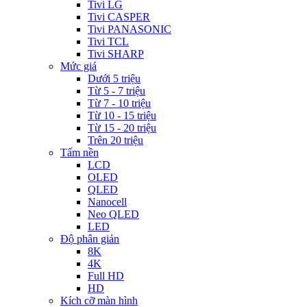
Tivi LG
Tivi CASPER
Tivi PANASONIC
Tivi TCL
Tivi SHARP
Mức giá
Dưới 5 triệu
Từ 5 - 7 triệu
Từ 7 - 10 triệu
Từ 10 - 15 triệu
Từ 15 - 20 triệu
Trên 20 triệu
Tấm nền
LCD
OLED
QLED
Nanocell
Neo QLED
LED
Độ phân giản
8K
4K
Full HD
HD
Kích cỡ màn hình