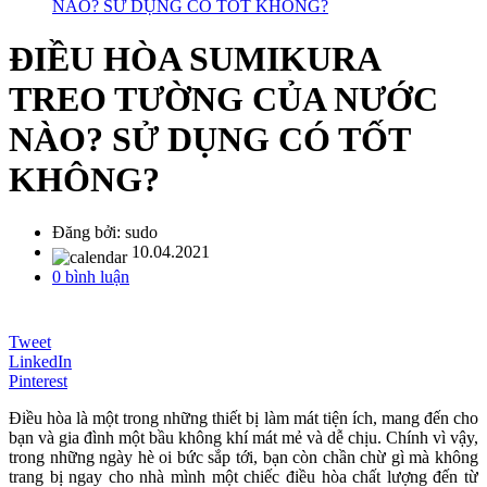
NÀO? SỬ DỤNG CÓ TỐT KHÔNG?
ĐIỀU HÒA SUMIKURA
TREO TƯỜNG CỦA NƯỚC
NÀO? SỬ DỤNG CÓ TỐT
KHÔNG?
Đăng bởi:
sudo
10.04.2021
0 bình luận
Tweet
LinkedIn
Pinterest
Điều hòa là một trong những thiết bị làm mát tiện ích, mang đến cho
bạn và gia đình một bầu không khí mát mẻ và dễ chịu. Chính vì vậy,
trong những ngày hè oi bức sắp tới, bạn còn chần chừ gì mà không
trang bị ngay cho nhà mình một chiếc điều hòa chất lượng đến từ