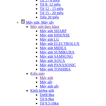
Từ 5 - 8 triệu
Từ 8- 12 triệu
Từ 12 - 15 triệu
Từ 15 - 20 triệu
Trên 20 triệu
Máy giặt, Máy sấy
Máy giặt theo hãng
Máy giặt SHARP
Máy giặt HISENSE
Máy giặt LG
Máy giặt ELECTROLUX
Máy giặt MIDEA
Máy giặt SUMIKURA
Máy giặt SAMSUNG
Máy giặt AQUA
Máy giặt PANASONIC
Máy giặt TOSHIBA
Kiểu máy
Máy giặt
Máy sấy
Máy giặt sấy
Khối lượng giặt
Dưới 8kg
Từ 8-9kg
Từ 9.5-10kg