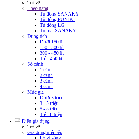
Trở về
Theo hãng
Tủ đông SANAKY
Tủ đông FUNIKI
Tủ đông LG
Tủ mát SANAKY
Dung tích
Dưới 150 lít
150 - 300 lít
300 - 450 lít
Trên 450 lít
Số cánh
1 cánh
2 cánh
3 cánh
4 cánh
Mức giá
Dưới 3 triệu
3 - 5 triệu
5 - 8 triệu
Trên 8 triệu
Điện gia dụng
Trở về
Gia đụng nhà bếp
Lò vi sóng