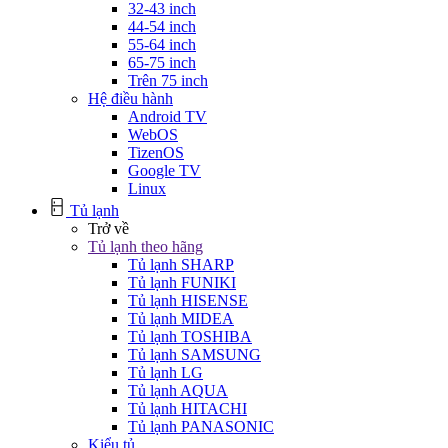
32-43 inch
44-54 inch
55-64 inch
65-75 inch
Trên 75 inch
Hệ điều hành
Android TV
WebOS
TizenOS
Google TV
Linux
Tủ lạnh
Trở về
Tủ lạnh theo hãng
Tủ lạnh SHARP
Tủ lạnh FUNIKI
Tủ lạnh HISENSE
Tủ lạnh MIDEA
Tủ lạnh TOSHIBA
Tủ lạnh SAMSUNG
Tủ lạnh LG
Tủ lạnh AQUA
Tủ lạnh HITACHI
Tủ lạnh PANASONIC
Kiểu tủ