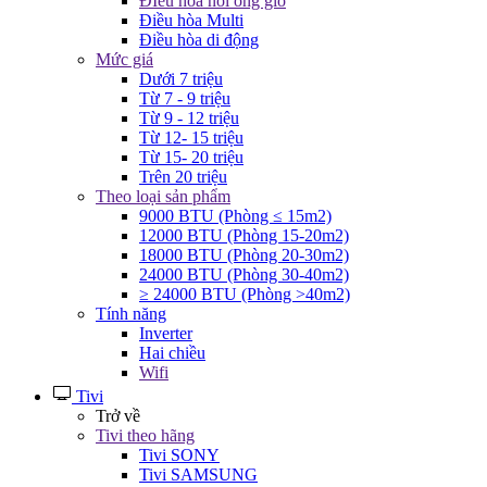
ĐIều hòa nối ống gió
Điều hòa Multi
Điều hòa di động
Mức giá
Dưới 7 triệu
Từ 7 - 9 triệu
Từ 9 - 12 triệu
Từ 12- 15 triệu
Từ 15- 20 triệu
Trên 20 triệu
Theo loại sản phẩm
9000 BTU (Phòng ≤ 15m2)
12000 BTU (Phòng 15-20m2)
18000 BTU (Phòng 20-30m2)
24000 BTU (Phòng 30-40m2)
≥ 24000 BTU (Phòng >40m2)
Tính năng
Inverter
Hai chiều
Wifi
Tivi
Trở về
Tivi theo hãng
Tivi SONY
Tivi SAMSUNG