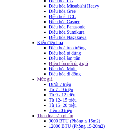
Điều hòa LG
Điều hòa Mitsubishi Heavy
Điều hòa Gree
Điều hoà TCL
Điều hòa Casper
Điều hòa Panasonic
Điều hòa Sumikura
Điều hòa Nagakawa
Kiểu điều hoà
Điều hoà treo tường
Điều hoà tủ đứng
Điều hoà âm trần
ĐIều hòa nối ống gió
Điều hòa Multi
Điều hòa di động
Mức giá
Dưới 7 triệu
Từ 7 - 9 triệu
Từ 9 - 12 triệu
Từ 12- 15 triệu
Từ 15- 20 triệu
Trên 20 triệu
Theo loại sản phẩm
9000 BTU (Phòng ≤ 15m2)
12000 BTU (Phòng 15-20m2)