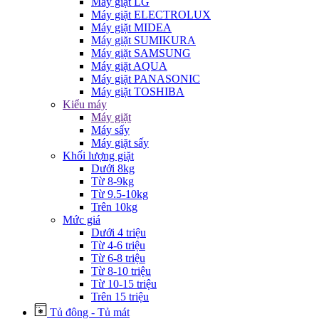
Máy giặt LG
Máy giặt ELECTROLUX
Máy giặt MIDEA
Máy giặt SUMIKURA
Máy giặt SAMSUNG
Máy giặt AQUA
Máy giặt PANASONIC
Máy giặt TOSHIBA
Kiểu máy
Máy giặt
Máy sấy
Máy giặt sấy
Khối lượng giặt
Dưới 8kg
Từ 8-9kg
Từ 9.5-10kg
Trên 10kg
Mức giá
Dưới 4 triệu
Từ 4-6 triệu
Từ 6-8 triệu
Từ 8-10 triệu
Từ 10-15 triệu
Trên 15 triệu
Tủ đông - Tủ mát