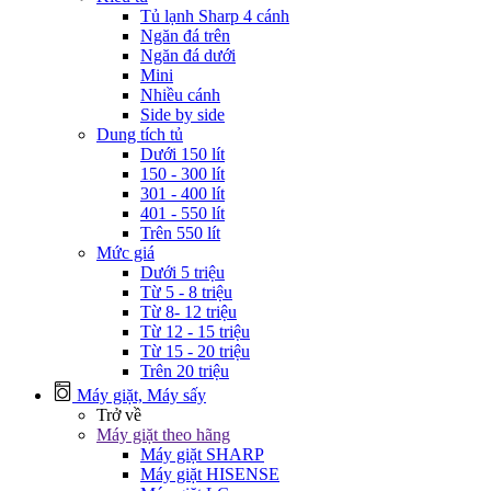
Tủ lạnh Sharp 4 cánh
Ngăn đá trên
Ngăn đá dưới
Mini
Nhiều cánh
Side by side
Dung tích tủ
Dưới 150 lít
150 - 300 lít
301 - 400 lít
401 - 550 lít
Trên 550 lít
Mức giá
Dưới 5 triệu
Từ 5 - 8 triệu
Từ 8- 12 triệu
Từ 12 - 15 triệu
Từ 15 - 20 triệu
Trên 20 triệu
Máy giặt, Máy sấy
Trở về
Máy giặt theo hãng
Máy giặt SHARP
Máy giặt HISENSE