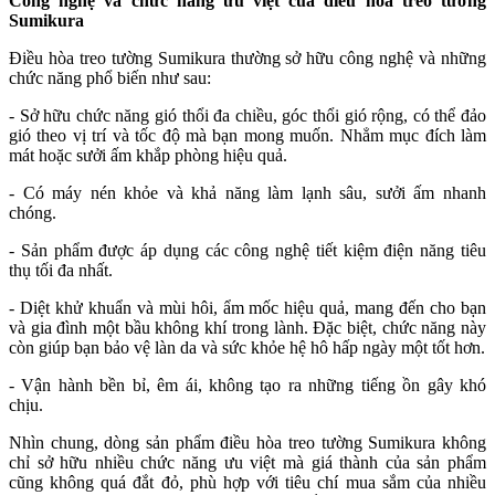
Công nghệ và chức năng ưu việt của điều hòa treo tường
Sumikura
Điều hòa treo tường Sumikura thường sở hữu công nghệ và những
chức năng phổ biến như sau:
- Sở hữu chức năng gió thổi đa chiều, góc thổi gió rộng, có thể đảo
gió theo vị trí và tốc độ mà bạn mong muốn. Nhẳm mục đích làm
mát hoặc sưởi ấm khắp phòng hiệu quả.
- Có máy nén khỏe và khả năng làm lạnh sâu, sưởi ấm nhanh
chóng.
- Sản phẩm được áp dụng các công nghệ tiết kiệm điện năng tiêu
thụ tối đa nhất.
- Diệt khử khuẩn và mùi hôi, ẩm mốc hiệu quả, mang đến cho bạn
và gia đình một bầu không khí trong lành. Đặc biệt, chức năng này
còn giúp bạn bảo vệ làn da và sức khỏe hệ hô hấp ngày một tốt hơn.
- Vận hành bền bỉ, êm ái, không tạo ra những tiếng ồn gây khó
chịu.
Nhìn chung, dòng sản phẩm điều hòa treo tường Sumikura không
chỉ sở hữu nhiều chức năng ưu việt mà giá thành của sản phẩm
cũng không quá đắt đỏ, phù hợp với tiêu chí mua sắm của nhiều