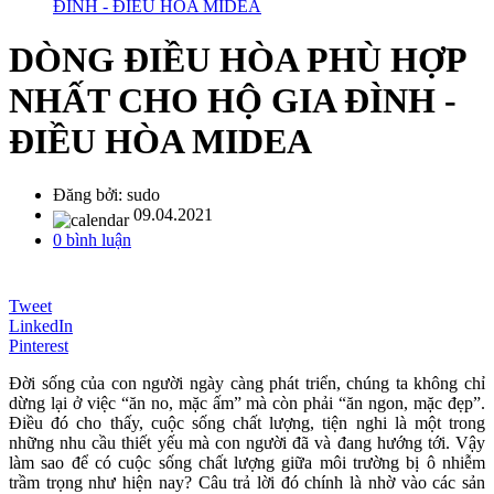
ĐÌNH - ĐIỀU HÒA MIDEA
DÒNG ĐIỀU HÒA PHÙ HỢP
NHẤT CHO HỘ GIA ĐÌNH -
ĐIỀU HÒA MIDEA
Đăng bởi:
sudo
09.04.2021
0 bình luận
Tweet
LinkedIn
Pinterest
Đời sống của con người ngày càng phát triển, chúng ta không chỉ
dừng lại ở việc “ăn no, mặc ấm” mà còn phải “ăn ngon, mặc đẹp”.
Điều đó cho thấy, cuộc sống chất lượng, tiện nghi là một trong
những nhu cầu thiết yếu mà con người đã và đang hướng tới. Vậy
làm sao để có cuộc sống chất lượng giữa môi trường bị ô nhiễm
trầm trọng như hiện nay? Câu trả lời đó chính là nhờ vào các sản