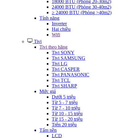
18000 BTU (Phòng 20-30m2)
24000 BTU (Phòng 30-40m2)
≥ 24000 BTU (Phòng >40m2)
Tính năng
Inverter
Hai chiều
Wifi
Tivi
Tivi theo hãng
Tivi SONY
Tivi SAMSUNG
Tivi LG
Tivi CASPER
Tivi PANASONIC
Tivi TCL
Tivi SHARP
Mức giá
Dưới 5 triệu
Từ 5 - 7 triệu
Từ 7 - 10 triệu
Từ 10 - 15 triệu
Từ 15 - 20 triệu
Trên 20 triệu
Tấm nền
LCD