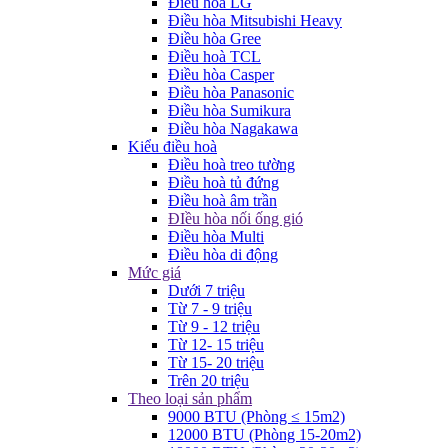
Điều hòa LG
Điều hòa Mitsubishi Heavy
Điều hòa Gree
Điều hoà TCL
Điều hòa Casper
Điều hòa Panasonic
Điều hòa Sumikura
Điều hòa Nagakawa
Kiểu điều hoà
Điều hoà treo tường
Điều hoà tủ đứng
Điều hoà âm trần
ĐIều hòa nối ống gió
Điều hòa Multi
Điều hòa di động
Mức giá
Dưới 7 triệu
Từ 7 - 9 triệu
Từ 9 - 12 triệu
Từ 12- 15 triệu
Từ 15- 20 triệu
Trên 20 triệu
Theo loại sản phẩm
9000 BTU (Phòng ≤ 15m2)
12000 BTU (Phòng 15-20m2)