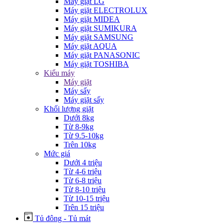
Máy giặt LG
Máy giặt ELECTROLUX
Máy giặt MIDEA
Máy giặt SUMIKURA
Máy giặt SAMSUNG
Máy giặt AQUA
Máy giặt PANASONIC
Máy giặt TOSHIBA
Kiểu máy
Máy giặt
Máy sấy
Máy giặt sấy
Khối lượng giặt
Dưới 8kg
Từ 8-9kg
Từ 9.5-10kg
Trên 10kg
Mức giá
Dưới 4 triệu
Từ 4-6 triệu
Từ 6-8 triệu
Từ 8-10 triệu
Từ 10-15 triệu
Trên 15 triệu
Tủ đông - Tủ mát