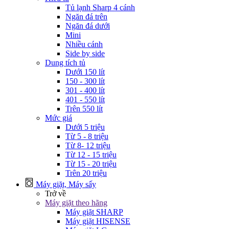
Tủ lạnh Sharp 4 cánh
Ngăn đá trên
Ngăn đá dưới
Mini
Nhiều cánh
Side by side
Dung tích tủ
Dưới 150 lít
150 - 300 lít
301 - 400 lít
401 - 550 lít
Trên 550 lít
Mức giá
Dưới 5 triệu
Từ 5 - 8 triệu
Từ 8- 12 triệu
Từ 12 - 15 triệu
Từ 15 - 20 triệu
Trên 20 triệu
Máy giặt, Máy sấy
Trở về
Máy giặt theo hãng
Máy giặt SHARP
Máy giặt HISENSE