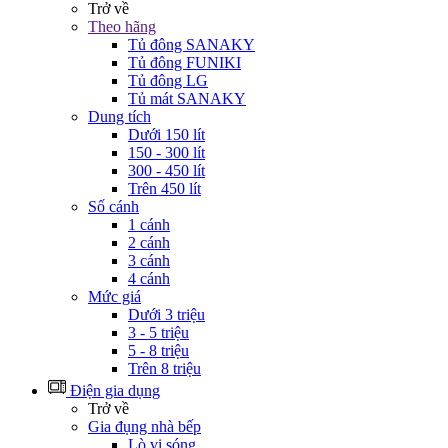
Trở về
Theo hãng
Tủ đông SANAKY
Tủ đông FUNIKI
Tủ đông LG
Tủ mát SANAKY
Dung tích
Dưới 150 lít
150 - 300 lít
300 - 450 lít
Trên 450 lít
Số cánh
1 cánh
2 cánh
3 cánh
4 cánh
Mức giá
Dưới 3 triệu
3 - 5 triệu
5 - 8 triệu
Trên 8 triệu
Điện gia dụng
Trở về
Gia đụng nhà bếp
Lò vi sóng