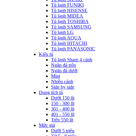
Tủ lạnh FUNIKI
Tủ lạnh HISENSE
Tủ lạnh MIDEA
Tủ lạnh TOSHIBA
Tủ lạnh SAMSUNG
Tủ lạnh LG
Tủ lạnh AQUA
Tủ lạnh HITACHI
Tủ lạnh PANASONIC
Kiểu tủ
Tủ lạnh Sharp 4 cánh
Ngăn đá trên
Ngăn đá dưới
Mini
Nhiều cánh
Side by side
Dung tích tủ
Dưới 150 lít
150 - 300 lít
301 - 400 lít
401 - 550 lít
Trên 550 lít
Mức giá
Dưới 5 triệu