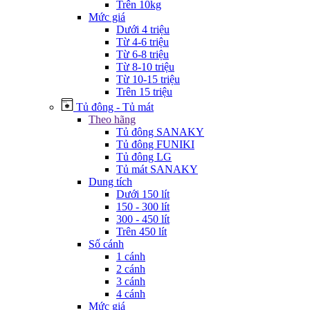
Trên 10kg
Mức giá
Dưới 4 triệu
Từ 4-6 triệu
Từ 6-8 triệu
Từ 8-10 triệu
Từ 10-15 triệu
Trên 15 triệu
Tủ đông - Tủ mát
Theo hãng
Tủ đông SANAKY
Tủ đông FUNIKI
Tủ đông LG
Tủ mát SANAKY
Dung tích
Dưới 150 lít
150 - 300 lít
300 - 450 lít
Trên 450 lít
Số cánh
1 cánh
2 cánh
3 cánh
4 cánh
Mức giá