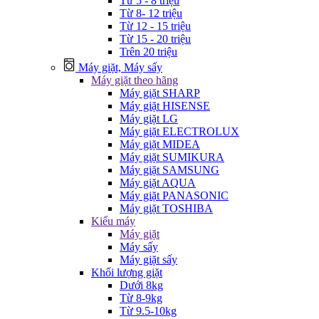
Từ 5 - 8 triệu
Từ 8- 12 triệu
Từ 12 - 15 triệu
Từ 15 - 20 triệu
Trên 20 triệu
Máy giặt, Máy sấy
Máy giặt theo hãng
Máy giặt SHARP
Máy giặt HISENSE
Máy giặt LG
Máy giặt ELECTROLUX
Máy giặt MIDEA
Máy giặt SUMIKURA
Máy giặt SAMSUNG
Máy giặt AQUA
Máy giặt PANASONIC
Máy giặt TOSHIBA
Kiểu máy
Máy giặt
Máy sấy
Máy giặt sấy
Khối lượng giặt
Dưới 8kg
Từ 8-9kg
Từ 9.5-10kg