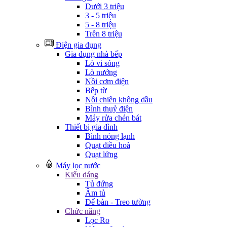
Dưới 3 triệu
3 - 5 triệu
5 - 8 triệu
Trên 8 triệu
Điện gia dụng
Gia đụng nhà bếp
Lò vi sóng
Lò nướng
Nồi cơm điện
Bếp từ
Nồi chiên không dầu
Bình thuỷ điện
Máy rửa chén bát
Thiết bị gia đình
Bình nóng lạnh
Quạt điều hoà
Quạt lửng
Máy lọc nước
Kiểu dáng
Tủ đứng
Âm tủ
Để bàn - Treo tường
Chức năng
Lọc Ro