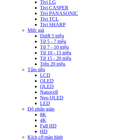
Tivi LG
Tivi CASPER
Tivi PANASONIC
Tivi TCL
Tivi SHARP
Mức giá
Dưới 5 triệu
Từ 5 - 7 triệu
Từ 7 - 10 triệu
Từ 10 - 15 triệu
Từ 15 - 20 triệu
Trên 20 triệu
Tấm nền
LCD
OLED
QLED
Nanocell
Neo QLED
LED
Độ phân giản
8K
4K
Full HD
HD
Kích cỡ màn hình