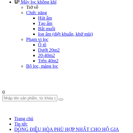
Máy lọc không khí
Trở về
Chức năng
Hút ẩm
Tạo ẩm
Bắt muỗi
Ion âm (diệt khuẩn, khử mùi)
Phạm vi lọc
Ô tô
Dưới 20m2
20-40m2
Trên 40m2
Bộ lọc, màng lọc
0
Trang chủ
Tin tức
DÒNG ĐIỀU HÒA PHÙ HỢP NHẤT CHO HỘ GIA