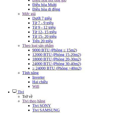
ĐIều hòa nối ống gió
Điều hòa Multi
Điều hòa di động
Mức giá
Dưới 7 triệu
Từ 7 - 9 triệu
Từ 9 - 12 triệu
Từ 12- 15 triệu
Từ 15- 20 triệu
Trên 20 triệu
Theo loại sản phẩm
9000 BTU (Phòng ≤ 15m2)
12000 BTU (Phòng 15-20m2)
18000 BTU (Phòng 20-30m2)
24000 BTU (Phòng 30-40m2)
≥ 24000 BTU (Phòng >40m2)
Tính năng
Inverter
Hai chiều
Wifi
Tivi
Trở về
Tivi theo hãng
Tivi SONY
Tivi SAMSUNG