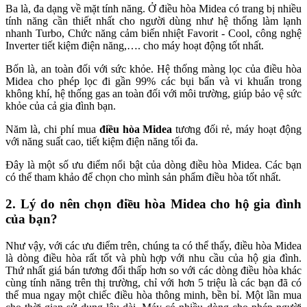
Ba là, đa dạng về mặt tính năng. Ở điều hòa Midea có trang bị nhiều
tính năng cần thiết nhất cho người dùng như hệ thống làm lạnh
nhanh Turbo, Chức năng cảm biến nhiệt Favorit - Cool, công nghệ
Inverter tiết kiệm điện năng,…. cho máy hoạt động tốt nhất.
Bốn là, an toàn đối với sức khỏe. Hệ thống màng lọc của điều hòa
Midea cho phép lọc đi gần 99% các bụi bẩn và vi khuẩn trong
không khí, hệ thống gas an toàn đối với môi trường, giúp bảo vệ sức
khỏe của cả gia đình bạn.
Năm là, chi phí mua
điều hòa Midea
tương đối rẻ, máy hoạt động
với năng suất cao, tiết kiệm điện năng tối đa.
Đây là một số ưu điểm nổi bật của dòng điều hòa Midea. Các bạn
có thể tham khảo để chọn cho mình sản phẩm điều hòa tốt nhất.
2. Lý do nên chọn điều hòa Midea cho hộ gia đình
của bạn?
Như vậy, với các ưu điểm trên, chúng ta có thể thấy, điều hòa Midea
là dòng điều hòa rất tốt và phù hợp với nhu cầu của hộ gia đình.
Thứ nhất giá bán tương đối thấp hơn so với các dòng điều hòa khác
cùng tính năng trên thị trường, chỉ với hơn 5 triệu là các bạn đã có
thể mua ngay một chiếc điều hòa thông minh, bền bỉ. Một lần mua