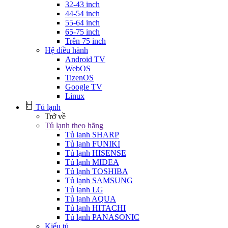
32-43 inch
44-54 inch
55-64 inch
65-75 inch
Trên 75 inch
Hệ điều hành
Android TV
WebOS
TizenOS
Google TV
Linux
Tủ lạnh
Trở về
Tủ lạnh theo hãng
Tủ lạnh SHARP
Tủ lạnh FUNIKI
Tủ lạnh HISENSE
Tủ lạnh MIDEA
Tủ lạnh TOSHIBA
Tủ lạnh SAMSUNG
Tủ lạnh LG
Tủ lạnh AQUA
Tủ lạnh HITACHI
Tủ lạnh PANASONIC
Kiểu tủ