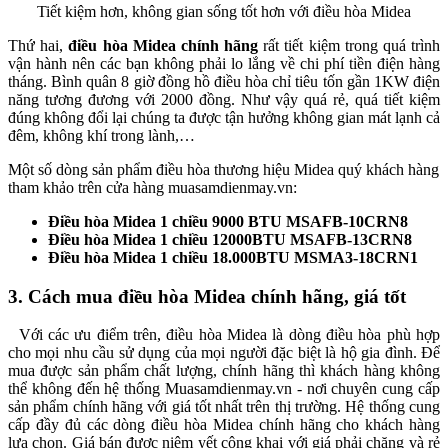
Tiết kiệm hơn, không gian sống tốt hơn với điều hòa Midea
Thứ hai,
điều hòa Midea chính hãng
rất tiết kiệm trong quá trình
vận hành nên các bạn không phải lo lắng về chi phí tiền điện hàng
tháng. Bình quân 8 giờ đồng hồ điều hòa chỉ tiêu tốn gần 1KW điện
năng tương đương với 2000 đồng. Như vậy quá rẻ, quá tiết kiệm
đúng không đổi lại chúng ta được tận hưởng không gian mát lạnh cả
đêm, không khí trong lành,…
Một số dòng sản phẩm điều hòa thương hiệu Midea quý khách hàng
tham khảo trên cửa hàng muasamdienmay.vn:
Điều hòa Midea 1 chiều 9000 BTU MSAFB-10CRN8
Điều hòa Midea 1 chiều 12000BTU MSAFB-13CRN8
Điều hòa Midea 1 chiều 18.000BTU MSMA3-18CRN1
3. Cách mua điều hòa Midea chính hãng, giá tốt
Với các ưu điểm trên, điều hòa Midea là dòng điều hòa phù hợp
cho mọi nhu cầu sử dụng của mọi người đặc biệt là hộ gia đình. Để
mua được sản phẩm chất lượng, chính hãng thì khách hàng không
thể không đến hệ thống Muasamdienmay.vn - nơi chuyên cung cấp
sản phẩm chính hãng với giá tốt nhất trên thị trường. Hệ thống cung
cấp đầy đủ các dòng điều hòa Midea chính hãng cho khách hàng
lựa chọn. Giá bán được niêm yết công khai với giá phải chăng và rẻ