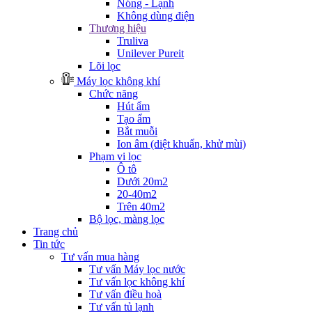
Nóng - Lạnh
Không dùng điện
Thương hiệu
Truliva
Unilever Pureit
Lõi lọc
Máy lọc không khí
Chức năng
Hút ẩm
Tạo ẩm
Bắt muỗi
Ion âm (diệt khuẩn, khử mùi)
Phạm vi lọc
Ô tô
Dưới 20m2
20-40m2
Trên 40m2
Bộ lọc, màng lọc
Trang chủ
Tin tức
Tư vấn mua hàng
Tư vấn Máy lọc nước
Tư vấn lọc không khí
Tư vấn điều hoà
Tư vấn tủ lạnh