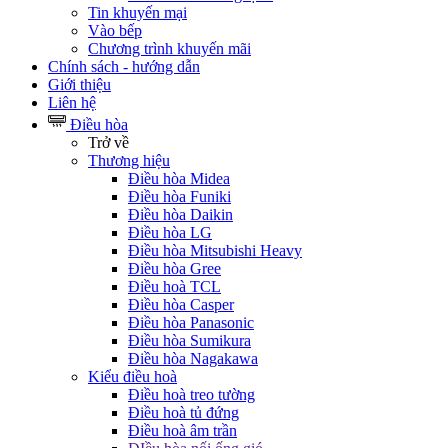
Tin khuyến mại
Vào bếp
Chương trình khuyến mãi
Chính sách - hướng dẫn
Giới thiệu
Liên hệ
Điều hòa
Trở về
Thương hiệu
Điều hòa Midea
Điều hòa Funiki
Điều hòa Daikin
Điều hòa LG
Điều hòa Mitsubishi Heavy
Điều hòa Gree
Điều hoà TCL
Điều hòa Casper
Điều hòa Panasonic
Điều hòa Sumikura
Điều hòa Nagakawa
Kiểu điều hoà
Điều hoà treo tường
Điều hoà tủ đứng
Điều hoà âm trần