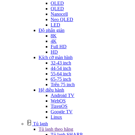
OLED
QLED
Nanocell
Neo QLED
LED
Độ phân giản
8K
4K
Full HD
HD
Kích cỡ màn hình
32-43 inch
44-54 inch
55-64 inch
65-75 inch
Trên 75 inch
Hệ điều hành
Android TV
WebOS
TizenOS
Google TV
Linux
Tủ lạnh
Tủ lạnh theo hãng
Tủ lạnh SHARP