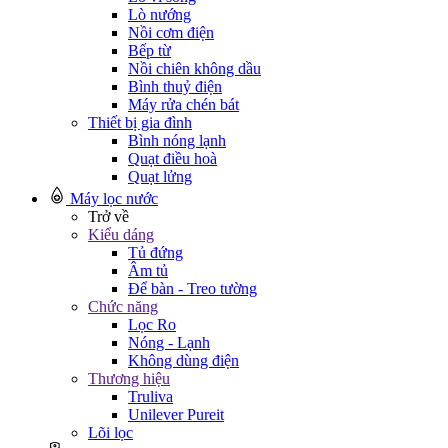
Lò nướng
Nồi cơm điện
Bếp từ
Nồi chiên không dầu
Bình thuỷ điện
Máy rửa chén bát
Thiết bị gia đình
Bình nóng lạnh
Quạt điều hoà
Quạt lửng
Máy lọc nước
Trở về
Kiểu dáng
Tủ đứng
Âm tủ
Để bàn - Treo tường
Chức năng
Lọc Ro
Nóng - Lạnh
Không dùng điện
Thương hiệu
Truliva
Unilever Pureit
Lõi lọc