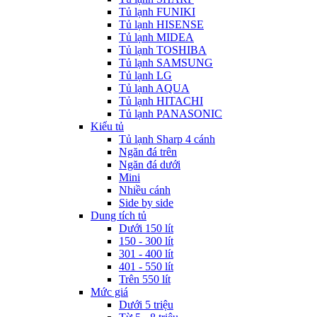
Tủ lạnh FUNIKI
Tủ lạnh HISENSE
Tủ lạnh MIDEA
Tủ lạnh TOSHIBA
Tủ lạnh SAMSUNG
Tủ lạnh LG
Tủ lạnh AQUA
Tủ lạnh HITACHI
Tủ lạnh PANASONIC
Kiểu tủ
Tủ lạnh Sharp 4 cánh
Ngăn đá trên
Ngăn đá dưới
Mini
Nhiều cánh
Side by side
Dung tích tủ
Dưới 150 lít
150 - 300 lít
301 - 400 lít
401 - 550 lít
Trên 550 lít
Mức giá
Dưới 5 triệu