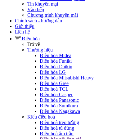
Tin khuyến mại
Vào bếp
Chương trình khuyến mãi
Chính sách - hướng dẫn
Giới thiệu
Liên hệ
Điều hòa
Trở về
Thương hiệu
Điều hòa Midea
Điều hòa Funiki
Điều hòa Daikin
Điều hòa LG
Điều hòa Mitsubishi Heavy
Điều hòa Gree
Điều hoà TCL
Điều hòa Casper
Điều hòa Panasonic
Điều hòa Sumikura
Điều hòa Nagakawa
Kiểu điều hoà
Điều hoà treo tường
Điều hoà tủ đứng
Điều hoà âm trần