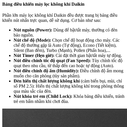
Bảng điều khiển máy lọc không khí Daikin
Phần lớn máy lọc không khí Daikin đều được trang bị bảng điều
khiển nút nhấn trực quan, dễ sử dụng. Cơ bản như sau:
Nút nguồn (Power):
Dùng để bật/tắt máy, thường có đèn
báo nguồn.
Nút chế độ (Mode):
Chọn chế độ hoạt động cho máy. Các
chế độ thường gặp là Auto (Tự động), Econo (Tiết kiệm),
Silent (Ban đêm), Turbo (Mạnh), Pollen (Phấn hoa),...
Nút Timer (Hẹn giờ):
Cài đặt thời gian bật/tắt máy tự động.
Nút điều chỉnh tốc độ quạt (Fan Speed):
Tùy chỉnh tốc độ
quạt theo nhu cầu, từ thấp đến cao hoặc tự động (Auto).
Nút điều chỉnh độ ẩm (Humidity):
Điều chỉnh độ ẩm mong
muốn cho căn phòng (tùy sản phẩm).
Đèn hiển thị chất lượng không khí
(cảm biến bụi, mùi, chỉ
số PM 2.5): Hiển thị chất lượng không khí trong phòng thông
qua màu sắc của đèn.
Nút khóa trẻ em (Child Lock):
Khóa bảng điều khiển, tránh
trẻ em bấm nhầm khi chơi đùa.