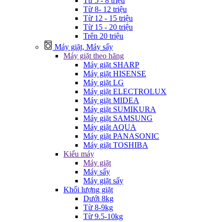
Từ 5 - 8 triệu
Từ 8- 12 triệu
Từ 12 - 15 triệu
Từ 15 - 20 triệu
Trên 20 triệu
Máy giặt, Máy sấy
Máy giặt theo hãng
Máy giặt SHARP
Máy giặt HISENSE
Máy giặt LG
Máy giặt ELECTROLUX
Máy giặt MIDEA
Máy giặt SUMIKURA
Máy giặt SAMSUNG
Máy giặt AQUA
Máy giặt PANASONIC
Máy giặt TOSHIBA
Kiểu máy
Máy giặt
Máy sấy
Máy giặt sấy
Khối lượng giặt
Dưới 8kg
Từ 8-9kg
Từ 9.5-10kg