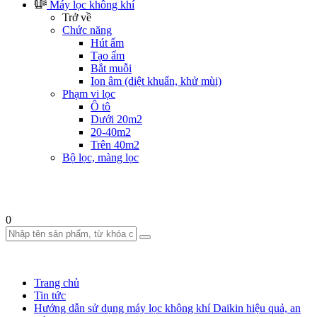
Máy lọc không khí
Trở về
Chức năng
Hút ẩm
Tạo ẩm
Bắt muỗi
Ion âm (diệt khuẩn, khử mùi)
Phạm vi lọc
Ô tô
Dưới 20m2
20-40m2
Trên 40m2
Bộ lọc, màng lọc
0
Trang chủ
Tin tức
Hướng dẫn sử dụng máy lọc không khí Daikin hiệu quả, an