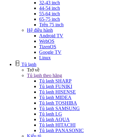
32-43 inch
44-54 inch
55-64 inch
65-75 inch
Trên 75 inch
Hệ điều hành
Android TV
WebOS
TizenOS
Google TV
Linux
Tủ lạnh
Trở về
Tủ lạnh theo hãng
Tủ lạnh SHARP
Tủ lạnh FUNIKI
Tủ lạnh HISENSE
Tủ lạnh MIDEA
Tủ lạnh TOSHIBA
Tủ lạnh SAMSUNG
Tủ lạnh LG
Tủ lạnh AQUA
Tủ lạnh HITACHI
Tủ lạnh PANASONIC
Kiểu tủ