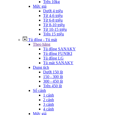
Trên 10kg
Mức giá
Dưới 4 triệu
Từ 4-6 triệu
Từ 6-8 triệu
Từ 8-10 triệu
Từ 10-15 triệu
Trên 15 triệu
Tủ đông - Tủ mát
Theo hãng
Tủ đông SANAKY
Tủ đông FUNIKI
Tủ đông LG
Tủ mát SANAKY
Dung tích
Dưới 150 lít
150 - 300 lít
300 - 450 lít
Trên 450 lít
Số cánh
1 cánh
2 cánh
3 cánh
4 cánh
Mức giá