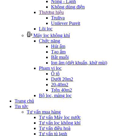
Nóng - Lạnh
Không dùng điện
Thương hiệu
Truliva
Unilever Pureit
Lõi lọc
Máy lọc không khí
Chức năng
Hút ẩm
Tạo ẩm
Bắt muỗi
Ion âm (diệt khuẩn, khử mùi)
Phạm vi lọc
Ô tô
Dưới 20m2
20-40m2
Trên 40m2
Bộ lọc, màng lọc
Trang chủ
Tin tức
Tư vấn mua hàng
Tư vấn Máy lọc nước
Tư vấn lọc không khí
Tư vấn điều hoà
Tư vấn tủ lạnh