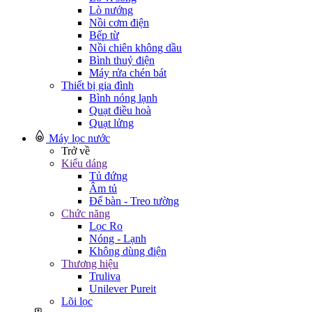
Lò nướng
Nồi cơm điện
Bếp từ
Nồi chiên không dầu
Bình thuỷ điện
Máy rửa chén bát
Thiết bị gia đình
Bình nóng lạnh
Quạt điều hoà
Quạt lửng
Máy lọc nước
Trở về
Kiểu dáng
Tủ đứng
Âm tủ
Để bàn - Treo tường
Chức năng
Lọc Ro
Nóng - Lạnh
Không dùng điện
Thương hiệu
Truliva
Unilever Pureit
Lõi lọc