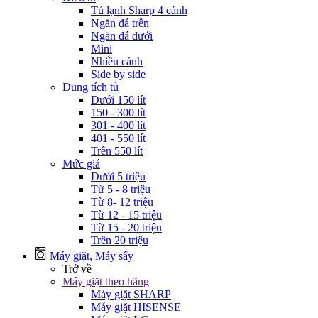
Tủ lạnh Sharp 4 cánh
Ngăn đá trên
Ngăn đá dưới
Mini
Nhiều cánh
Side by side
Dung tích tủ
Dưới 150 lít
150 - 300 lít
301 - 400 lít
401 - 550 lít
Trên 550 lít
Mức giá
Dưới 5 triệu
Từ 5 - 8 triệu
Từ 8- 12 triệu
Từ 12 - 15 triệu
Từ 15 - 20 triệu
Trên 20 triệu
Máy giặt, Máy sấy
Trở về
Máy giặt theo hãng
Máy giặt SHARP
Máy giặt HISENSE