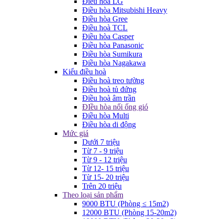
Điều hòa LG
Điều hòa Mitsubishi Heavy
Điều hòa Gree
Điều hoà TCL
Điều hòa Casper
Điều hòa Panasonic
Điều hòa Sumikura
Điều hòa Nagakawa
Kiểu điều hoà
Điều hoà treo tường
Điều hoà tủ đứng
Điều hoà âm trần
ĐIều hòa nối ống gió
Điều hòa Multi
Điều hòa di động
Mức giá
Dưới 7 triệu
Từ 7 - 9 triệu
Từ 9 - 12 triệu
Từ 12- 15 triệu
Từ 15- 20 triệu
Trên 20 triệu
Theo loại sản phẩm
9000 BTU (Phòng ≤ 15m2)
12000 BTU (Phòng 15-20m2)