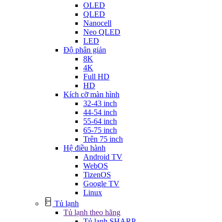
OLED
QLED
Nanocell
Neo QLED
LED
Độ phân giản
8K
4K
Full HD
HD
Kích cỡ màn hình
32-43 inch
44-54 inch
55-64 inch
65-75 inch
Trên 75 inch
Hệ điều hành
Android TV
WebOS
TizenOS
Google TV
Linux
Tủ lạnh
Tủ lạnh theo hãng
Tủ lạnh SHARP