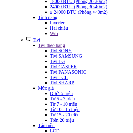
18000 BTU (Phòng 20-30m2)
24000 BTU (Phòng 30-40m2)
≥ 24000 BTU (Phòng >40m2)
Tính năng
Inverter
Hai chiều
Wifi
Tivi
Tivi theo hãng
Tivi SONY
Tivi SAMSUNG
Tivi LG
Tivi CASPER
Tivi PANASONIC
Tivi TCL
Tivi SHARP
Mức giá
Dưới 5 triệu
Từ 5 - 7 triệu
Từ 7 - 10 triệu
Từ 10 - 15 triệu
Từ 15 - 20 triệu
Trên 20 triệu
Tấm nền
LCD