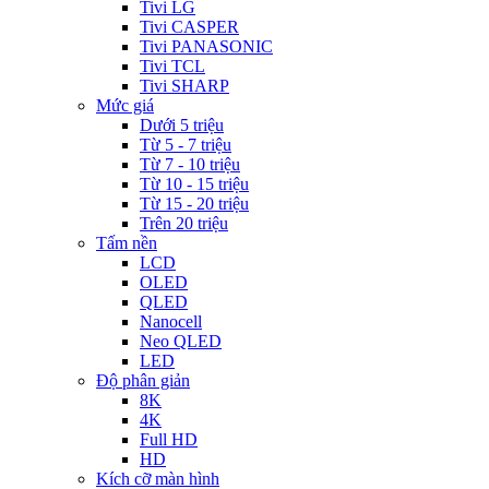
Tivi LG
Tivi CASPER
Tivi PANASONIC
Tivi TCL
Tivi SHARP
Mức giá
Dưới 5 triệu
Từ 5 - 7 triệu
Từ 7 - 10 triệu
Từ 10 - 15 triệu
Từ 15 - 20 triệu
Trên 20 triệu
Tấm nền
LCD
OLED
QLED
Nanocell
Neo QLED
LED
Độ phân giản
8K
4K
Full HD
HD
Kích cỡ màn hình