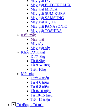
Máy giặt LG
Máy giặt ELECTROLUX
Máy giặt MIDEA
Máy giặt SUMIKURA
Máy giặt SAMSUNG
Máy giặt AQUA
Máy giặt PANASONIC
Máy giặt TOSHIBA
Kiểu máy
Máy giặt
Máy sấy
Máy giặt sấy
Khối lượng giặt
Dưới 8kg
Từ 8-9kg
Từ 9.5-10kg
Trên 10kg
Mức giá
Dưới 4 triệu
Từ 4-6 triệu
Từ 6-8 triệu
Từ 8-10 triệu
Từ 10-15 triệu
Trên 15 triệu
Tủ đông - Tủ mát