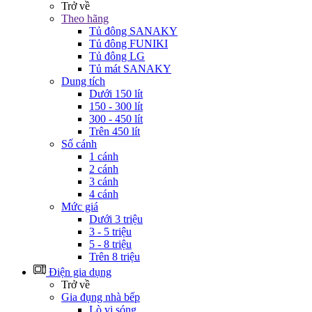
Trở về
Theo hãng
Tủ đông SANAKY
Tủ đông FUNIKI
Tủ đông LG
Tủ mát SANAKY
Dung tích
Dưới 150 lít
150 - 300 lít
300 - 450 lít
Trên 450 lít
Số cánh
1 cánh
2 cánh
3 cánh
4 cánh
Mức giá
Dưới 3 triệu
3 - 5 triệu
5 - 8 triệu
Trên 8 triệu
Điện gia dụng
Trở về
Gia đụng nhà bếp
Lò vi sóng