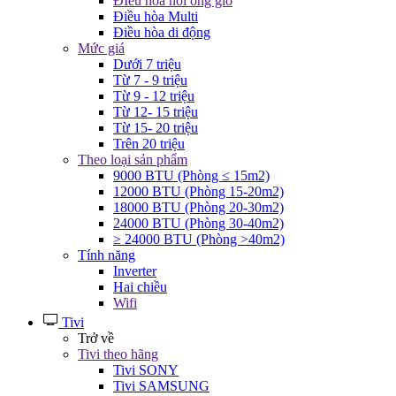
ĐIều hòa nối ống gió
Điều hòa Multi
Điều hòa di động
Mức giá
Dưới 7 triệu
Từ 7 - 9 triệu
Từ 9 - 12 triệu
Từ 12- 15 triệu
Từ 15- 20 triệu
Trên 20 triệu
Theo loại sản phẩm
9000 BTU (Phòng ≤ 15m2)
12000 BTU (Phòng 15-20m2)
18000 BTU (Phòng 20-30m2)
24000 BTU (Phòng 30-40m2)
≥ 24000 BTU (Phòng >40m2)
Tính năng
Inverter
Hai chiều
Wifi
Tivi
Trở về
Tivi theo hãng
Tivi SONY
Tivi SAMSUNG