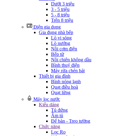
Dưới 3 triệu
3 - 5 triệu
5 - 8 triệu
Trên 8 triệu
Điện gia dụng
Gia đụng nhà bếp
Lò vi sóng
Lò nướng
Nồi cơm điện
Bếp từ
Nồi chiên không dầu
Bình thuỷ điện
Máy rửa chén bát
Thiết bị gia đình
Bình nóng lạnh
Quạt điều hoà
Quạt lửng
Máy lọc nước
Kiểu dáng
Tủ đứng
Âm tủ
Để bàn - Treo tường
Chức năng
Lọc Ro