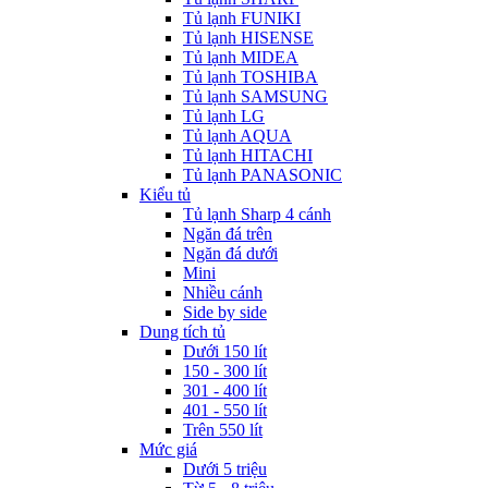
Tủ lạnh FUNIKI
Tủ lạnh HISENSE
Tủ lạnh MIDEA
Tủ lạnh TOSHIBA
Tủ lạnh SAMSUNG
Tủ lạnh LG
Tủ lạnh AQUA
Tủ lạnh HITACHI
Tủ lạnh PANASONIC
Kiểu tủ
Tủ lạnh Sharp 4 cánh
Ngăn đá trên
Ngăn đá dưới
Mini
Nhiều cánh
Side by side
Dung tích tủ
Dưới 150 lít
150 - 300 lít
301 - 400 lít
401 - 550 lít
Trên 550 lít
Mức giá
Dưới 5 triệu