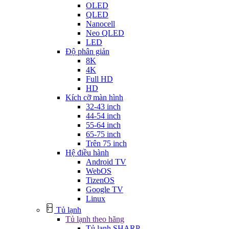
OLED
QLED
Nanocell
Neo QLED
LED
Độ phân giản
8K
4K
Full HD
HD
Kích cỡ màn hình
32-43 inch
44-54 inch
55-64 inch
65-75 inch
Trên 75 inch
Hệ điều hành
Android TV
WebOS
TizenOS
Google TV
Linux
Tủ lạnh
Tủ lạnh theo hãng
Tủ lạnh SHARP