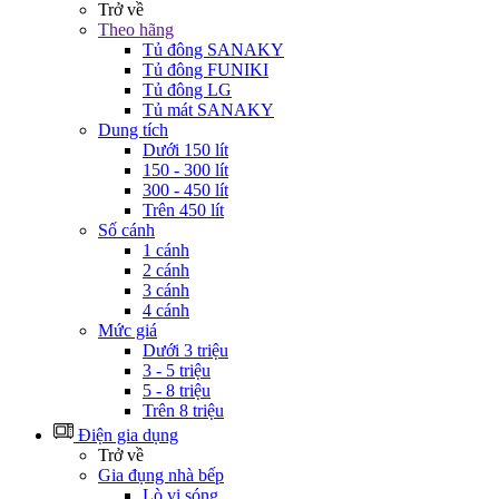
Trở về
Theo hãng
Tủ đông SANAKY
Tủ đông FUNIKI
Tủ đông LG
Tủ mát SANAKY
Dung tích
Dưới 150 lít
150 - 300 lít
300 - 450 lít
Trên 450 lít
Số cánh
1 cánh
2 cánh
3 cánh
4 cánh
Mức giá
Dưới 3 triệu
3 - 5 triệu
5 - 8 triệu
Trên 8 triệu
Điện gia dụng
Trở về
Gia đụng nhà bếp
Lò vi sóng