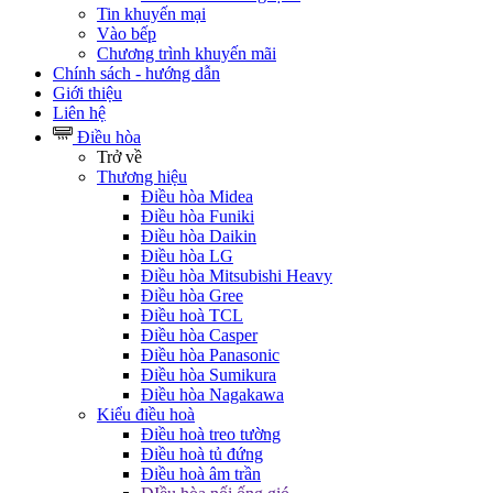
Tin khuyến mại
Vào bếp
Chương trình khuyến mãi
Chính sách - hướng dẫn
Giới thiệu
Liên hệ
Điều hòa
Trở về
Thương hiệu
Điều hòa Midea
Điều hòa Funiki
Điều hòa Daikin
Điều hòa LG
Điều hòa Mitsubishi Heavy
Điều hòa Gree
Điều hoà TCL
Điều hòa Casper
Điều hòa Panasonic
Điều hòa Sumikura
Điều hòa Nagakawa
Kiểu điều hoà
Điều hoà treo tường
Điều hoà tủ đứng
Điều hoà âm trần