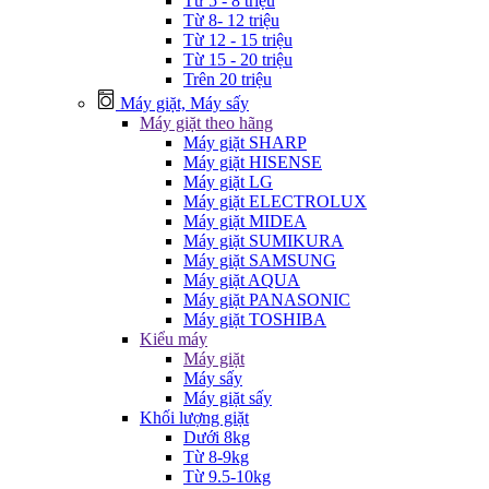
Từ 5 - 8 triệu
Từ 8- 12 triệu
Từ 12 - 15 triệu
Từ 15 - 20 triệu
Trên 20 triệu
Máy giặt, Máy sấy
Máy giặt theo hãng
Máy giặt SHARP
Máy giặt HISENSE
Máy giặt LG
Máy giặt ELECTROLUX
Máy giặt MIDEA
Máy giặt SUMIKURA
Máy giặt SAMSUNG
Máy giặt AQUA
Máy giặt PANASONIC
Máy giặt TOSHIBA
Kiểu máy
Máy giặt
Máy sấy
Máy giặt sấy
Khối lượng giặt
Dưới 8kg
Từ 8-9kg
Từ 9.5-10kg