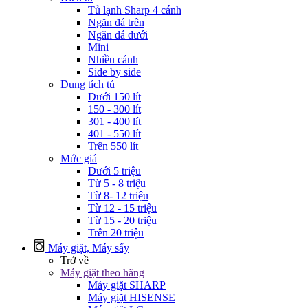
Tủ lạnh Sharp 4 cánh
Ngăn đá trên
Ngăn đá dưới
Mini
Nhiều cánh
Side by side
Dung tích tủ
Dưới 150 lít
150 - 300 lít
301 - 400 lít
401 - 550 lít
Trên 550 lít
Mức giá
Dưới 5 triệu
Từ 5 - 8 triệu
Từ 8- 12 triệu
Từ 12 - 15 triệu
Từ 15 - 20 triệu
Trên 20 triệu
Máy giặt, Máy sấy
Trở về
Máy giặt theo hãng
Máy giặt SHARP
Máy giặt HISENSE