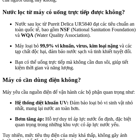
Nước lọc từ máy có uống trực tiếp được không?
Nước sau lọc từ Pureit Delica UR5840 đạt các tiêu chuẩn an
toàn quốc tế, bao gồm
NSF
(National Sanitation Foundation)
và
WQA
(Water Quality Association).
Máy loại bỏ
99,9% vi khuẩn, virus, kim loại nặng
và các
tạp chất độc hại, đảm bảo nước sạch và tinh khiết tuyệt đối.
Bạn có thể uống trực tiếp mà không cần đun sôi, giúp tiết
kiệm thời gian và năng lượng.
Máy có cần dùng điện không?
Máy yêu cầu nguồn điện để vận hành các bộ phận quan trọng như:
Hệ thống diệt khuẩn UV:
Đảm bảo loại bỏ vi sinh vật nhỏ
nhất, mang lại nước an toàn hơn.
Bơm tăng áp:
Hỗ trợ duy trì áp lực nước ổn định, đặc biệt
quan trọng trong những khu vực có áp lực nước yếu.
Tuy nhiên, mức tiêu thụ điện của máy khá thấp, không gây ảnh