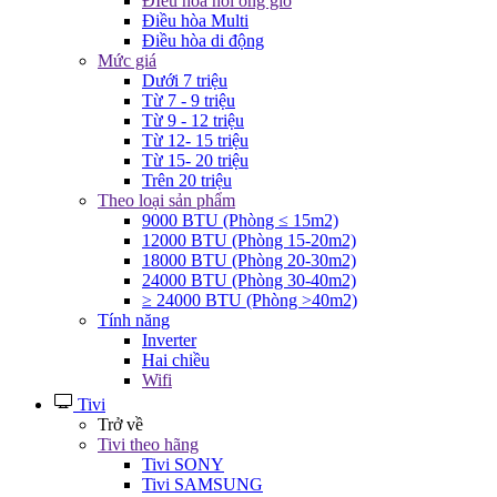
ĐIều hòa nối ống gió
Điều hòa Multi
Điều hòa di động
Mức giá
Dưới 7 triệu
Từ 7 - 9 triệu
Từ 9 - 12 triệu
Từ 12- 15 triệu
Từ 15- 20 triệu
Trên 20 triệu
Theo loại sản phẩm
9000 BTU (Phòng ≤ 15m2)
12000 BTU (Phòng 15-20m2)
18000 BTU (Phòng 20-30m2)
24000 BTU (Phòng 30-40m2)
≥ 24000 BTU (Phòng >40m2)
Tính năng
Inverter
Hai chiều
Wifi
Tivi
Trở về
Tivi theo hãng
Tivi SONY
Tivi SAMSUNG