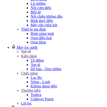
Lò nướng
Nồi cơm điện
Bếp từ
Nồi chiên không dầu
Bình thuỷ điện
Máy rửa chén bát
Thiết bị gia đình
Bình nóng lạnh
Quạt điều hoà
Quạt lửng
Máy lọc nước
Trở về
Kiểu dáng
Tủ đứng
Âm tủ
Để bàn - Treo tường
Chức năng
Lọc Ro
Nóng - Lạnh
Không dùng điện
Thương hiệu
Truliva
Unilever Pureit
Lõi lọc