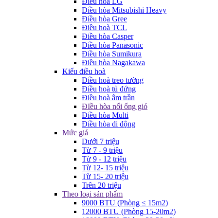
Điều hòa LG
Điều hòa Mitsubishi Heavy
Điều hòa Gree
Điều hoà TCL
Điều hòa Casper
Điều hòa Panasonic
Điều hòa Sumikura
Điều hòa Nagakawa
Kiểu điều hoà
Điều hoà treo tường
Điều hoà tủ đứng
Điều hoà âm trần
ĐIều hòa nối ống gió
Điều hòa Multi
Điều hòa di động
Mức giá
Dưới 7 triệu
Từ 7 - 9 triệu
Từ 9 - 12 triệu
Từ 12- 15 triệu
Từ 15- 20 triệu
Trên 20 triệu
Theo loại sản phẩm
9000 BTU (Phòng ≤ 15m2)
12000 BTU (Phòng 15-20m2)