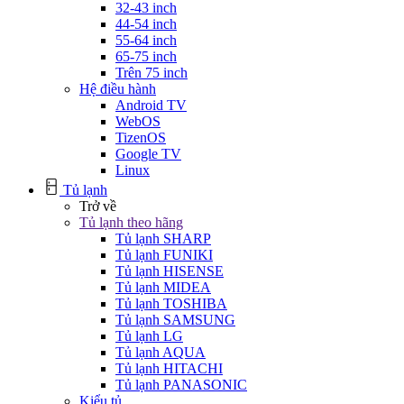
32-43 inch
44-54 inch
55-64 inch
65-75 inch
Trên 75 inch
Hệ điều hành
Android TV
WebOS
TizenOS
Google TV
Linux
Tủ lạnh
Trở về
Tủ lạnh theo hãng
Tủ lạnh SHARP
Tủ lạnh FUNIKI
Tủ lạnh HISENSE
Tủ lạnh MIDEA
Tủ lạnh TOSHIBA
Tủ lạnh SAMSUNG
Tủ lạnh LG
Tủ lạnh AQUA
Tủ lạnh HITACHI
Tủ lạnh PANASONIC
Kiểu tủ