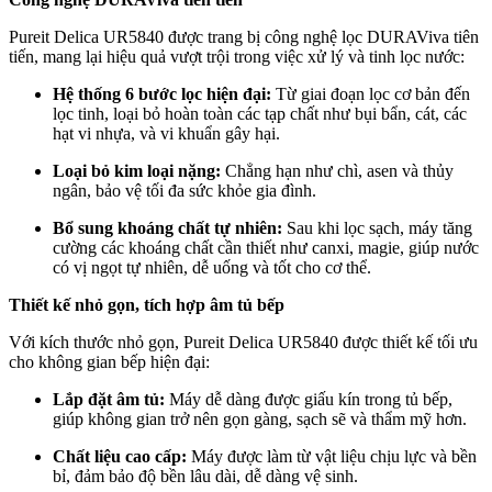
Pureit Delica UR5840 được trang bị công nghệ lọc DURAViva tiên
tiến, mang lại hiệu quả vượt trội trong việc xử lý và tinh lọc nước:
Hệ thống 6 bước lọc hiện đại:
Từ giai đoạn lọc cơ bản đến
lọc tinh, loại bỏ hoàn toàn các tạp chất như bụi bẩn, cát, các
hạt vi nhựa, và vi khuẩn gây hại.
Loại bỏ kim loại nặng:
Chẳng hạn như chì, asen và thủy
ngân, bảo vệ tối đa sức khỏe gia đình.
Bổ sung khoáng chất tự nhiên:
Sau khi lọc sạch, máy tăng
cường các khoáng chất cần thiết như canxi, magie, giúp nước
có vị ngọt tự nhiên, dễ uống và tốt cho cơ thể.
Thiết kế nhỏ gọn, tích hợp âm tủ bếp
Với kích thước nhỏ gọn, Pureit Delica UR5840 được thiết kế tối ưu
cho không gian bếp hiện đại:
Lắp đặt âm tủ:
Máy dễ dàng được giấu kín trong tủ bếp,
giúp không gian trở nên gọn gàng, sạch sẽ và thẩm mỹ hơn.
Chất liệu cao cấp:
Máy được làm từ vật liệu chịu lực và bền
bỉ, đảm bảo độ bền lâu dài, dễ dàng vệ sinh.