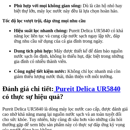
Phù hợp với mọi không gian sống:
Dù là căn hộ nhỏ hay
biệt thự lớn, máy lọc nước này đều là lựa chọn hoàn hảo.
Tốc độ lọc vượt trội, đáp ứng mọi nhu cầu
Hiệu suất lọc nhanh chóng:
Pureit Delica UR5840 có khả
năng lọc liên tục và cung cấp nước sạch ngay lập tức, đáp
ứng nhu cầu sử dụng của cả gia đình trong ngày.
Dung tích phù hợp:
Máy được thiết kế để đảm bảo nguồn
nước sạch ổn định, không lo thiếu hụt, đặc biệt trong những
gia đình có nhiều thành viên.
Công nghệ tiết kiệm nước:
Không chỉ lọc nhanh mà còn
giảm thiểu lượng nước thải, thân thiện với môi trường.
Đánh giá chi tiết:
Pureit Delica UR5840
có thực sự hiệu quả?
Pureit Delica UR5840 là dòng máy lọc nước cao cấp, được đánh giá
cao nhờ khả năng mang lại nguồn nước sạch và an toàn tuyệt đối
cho sức khỏe. Tuy nhiên, hãy cùng đi sâu hơn vào những câu hỏi
thường gặp để xem liệu sản phẩm này có thực sự đáp ứng kỳ vọng
của người dùng hay không.