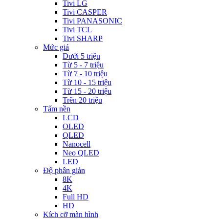
Tivi LG
Tivi CASPER
Tivi PANASONIC
Tivi TCL
Tivi SHARP
Mức giá
Dưới 5 triệu
Từ 5 - 7 triệu
Từ 7 - 10 triệu
Từ 10 - 15 triệu
Từ 15 - 20 triệu
Trên 20 triệu
Tấm nền
LCD
OLED
QLED
Nanocell
Neo QLED
LED
Độ phân giản
8K
4K
Full HD
HD
Kích cỡ màn hình