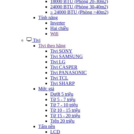
18000 BTU (Phòng 20-30m2)
24000 BTU (Phòng 30-40m2)
≥ 24000 BTU (Phòng >40m2)
Tính năng
Inverter
Hai chiều
Wifi
Tivi
Tivi theo hãng
Tivi SONY
Tivi SAMSUNG
Tivi LG
Tivi CASPER
Tivi PANASONIC
Tivi TCL
Tivi SHARP
Mức giá
Dưới 5 triệu
Từ 5 - 7 triệu
Từ 7 - 10 triệu
Từ 10 - 15 triệu
Từ 15 - 20 triệu
Trên 20 triệu
Tấm nền
LCD