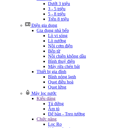
Dưới 3 triệu
3 - 5 triệu
5 - 8 triệu
Trên 8 triệu
Điện gia dụng
Gia đụng nhà bếp
Lò vi sóng
Lò nướng
Nồi cơm điện
Bếp từ
Nồi chiên không dầu
Bình thuỷ điện
Máy rửa chén bát
Thiết bị gia đình
Bình nóng lạnh
Quạt điều hoà
Quạt lửng
Máy lọc nước
Kiểu dáng
Tủ đứng
Âm tủ
Để bàn - Treo tường
Chức năng
Lọc Ro