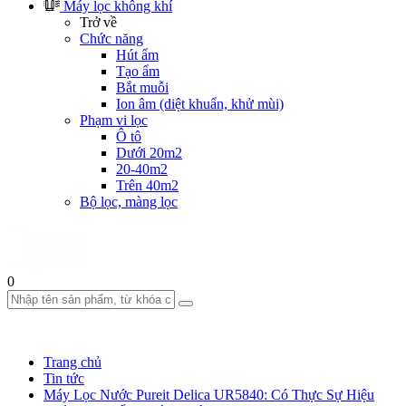
Máy lọc không khí
Trở về
Chức năng
Hút ẩm
Tạo ẩm
Bắt muỗi
Ion âm (diệt khuẩn, khử mùi)
Phạm vi lọc
Ô tô
Dưới 20m2
20-40m2
Trên 40m2
Bộ lọc, màng lọc
0
Trang chủ
Tin tức
Máy Lọc Nước Pureit Delica UR5840: Có Thực Sự Hiệu