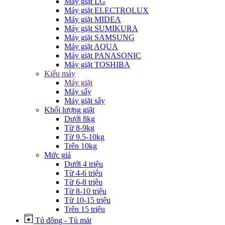
Máy giặt LG
Máy giặt ELECTROLUX
Máy giặt MIDEA
Máy giặt SUMIKURA
Máy giặt SAMSUNG
Máy giặt AQUA
Máy giặt PANASONIC
Máy giặt TOSHIBA
Kiểu máy
Máy giặt
Máy sấy
Máy giặt sấy
Khối lượng giặt
Dưới 8kg
Từ 8-9kg
Từ 9.5-10kg
Trên 10kg
Mức giá
Dưới 4 triệu
Từ 4-6 triệu
Từ 6-8 triệu
Từ 8-10 triệu
Từ 10-15 triệu
Trên 15 triệu
Tủ đông - Tủ mát