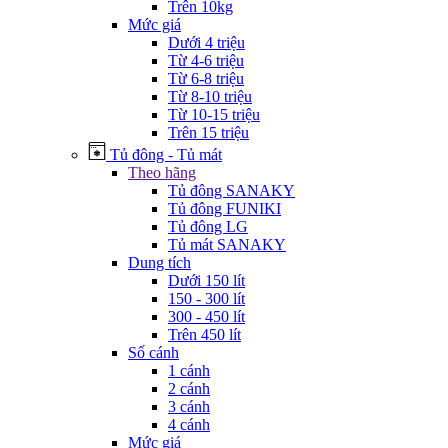
Trên 10kg
Mức giá
Dưới 4 triệu
Từ 4-6 triệu
Từ 6-8 triệu
Từ 8-10 triệu
Từ 10-15 triệu
Trên 15 triệu
Tủ đông - Tủ mát
Theo hãng
Tủ đông SANAKY
Tủ đông FUNIKI
Tủ đông LG
Tủ mát SANAKY
Dung tích
Dưới 150 lít
150 - 300 lít
300 - 450 lít
Trên 450 lít
Số cánh
1 cánh
2 cánh
3 cánh
4 cánh
Mức giá