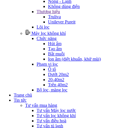
Nóng - Lạnh
Không dùng điện
Thương hiệu
Truliva
Unilever Pureit
Lõi lọc
Máy lọc không khí
Chức năng
Hút ẩm
Tạo ẩm
Bắt muỗi
Ion âm (diệt khuẩn, khử mùi)
Phạm vi lọc
Ô tô
Dưới 20m2
20-40m2
Trên 40m2
Bộ lọc, màng lọc
Trang chủ
Tin tức
Tư vấn mua hàng
Tư vấn Máy lọc nước
Tư vấn lọc không khí
Tư vấn điều hoà
Tư vấn tủ lạnh