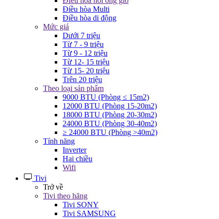
ĐIều hòa nối ống gió
Điều hòa Multi
Điều hòa di động
Mức giá
Dưới 7 triệu
Từ 7 - 9 triệu
Từ 9 - 12 triệu
Từ 12- 15 triệu
Từ 15- 20 triệu
Trên 20 triệu
Theo loại sản phẩm
9000 BTU (Phòng ≤ 15m2)
12000 BTU (Phòng 15-20m2)
18000 BTU (Phòng 20-30m2)
24000 BTU (Phòng 30-40m2)
≥ 24000 BTU (Phòng >40m2)
Tính năng
Inverter
Hai chiều
Wifi
Tivi
Trở về
Tivi theo hãng
Tivi SONY
Tivi SAMSUNG