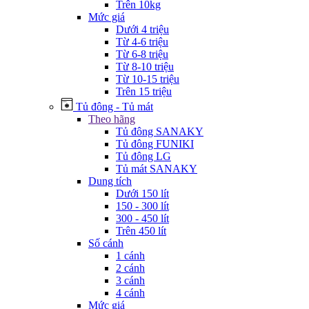
Trên 10kg
Mức giá
Dưới 4 triệu
Từ 4-6 triệu
Từ 6-8 triệu
Từ 8-10 triệu
Từ 10-15 triệu
Trên 15 triệu
Tủ đông - Tủ mát
Theo hãng
Tủ đông SANAKY
Tủ đông FUNIKI
Tủ đông LG
Tủ mát SANAKY
Dung tích
Dưới 150 lít
150 - 300 lít
300 - 450 lít
Trên 450 lít
Số cánh
1 cánh
2 cánh
3 cánh
4 cánh
Mức giá