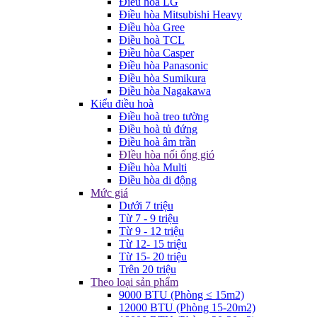
Điều hòa LG
Điều hòa Mitsubishi Heavy
Điều hòa Gree
Điều hoà TCL
Điều hòa Casper
Điều hòa Panasonic
Điều hòa Sumikura
Điều hòa Nagakawa
Kiểu điều hoà
Điều hoà treo tường
Điều hoà tủ đứng
Điều hoà âm trần
ĐIều hòa nối ống gió
Điều hòa Multi
Điều hòa di động
Mức giá
Dưới 7 triệu
Từ 7 - 9 triệu
Từ 9 - 12 triệu
Từ 12- 15 triệu
Từ 15- 20 triệu
Trên 20 triệu
Theo loại sản phẩm
9000 BTU (Phòng ≤ 15m2)
12000 BTU (Phòng 15-20m2)