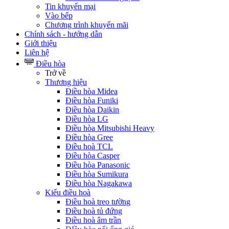
Tin khuyến mại
Vào bếp
Chương trình khuyến mãi
Chính sách - hướng dẫn
Giới thiệu
Liên hệ
Điều hòa
Trở về
Thương hiệu
Điều hòa Midea
Điều hòa Funiki
Điều hòa Daikin
Điều hòa LG
Điều hòa Mitsubishi Heavy
Điều hòa Gree
Điều hoà TCL
Điều hòa Casper
Điều hòa Panasonic
Điều hòa Sumikura
Điều hòa Nagakawa
Kiểu điều hoà
Điều hoà treo tường
Điều hoà tủ đứng
Điều hoà âm trần