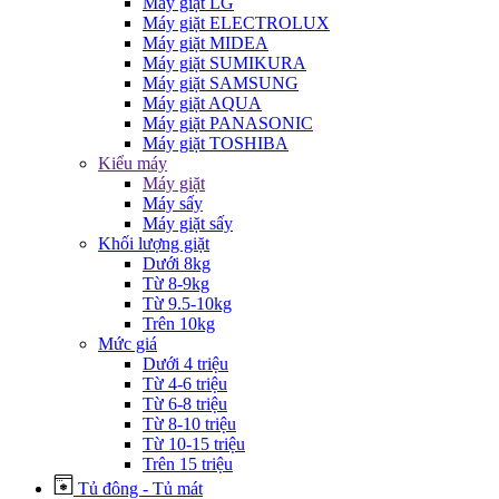
Máy giặt LG
Máy giặt ELECTROLUX
Máy giặt MIDEA
Máy giặt SUMIKURA
Máy giặt SAMSUNG
Máy giặt AQUA
Máy giặt PANASONIC
Máy giặt TOSHIBA
Kiểu máy
Máy giặt
Máy sấy
Máy giặt sấy
Khối lượng giặt
Dưới 8kg
Từ 8-9kg
Từ 9.5-10kg
Trên 10kg
Mức giá
Dưới 4 triệu
Từ 4-6 triệu
Từ 6-8 triệu
Từ 8-10 triệu
Từ 10-15 triệu
Trên 15 triệu
Tủ đông - Tủ mát