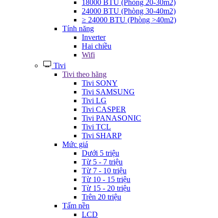
18000 BTU (Phòng 20-30m2)
24000 BTU (Phòng 30-40m2)
≥ 24000 BTU (Phòng >40m2)
Tính năng
Inverter
Hai chiều
Wifi
Tivi
Tivi theo hãng
Tivi SONY
Tivi SAMSUNG
Tivi LG
Tivi CASPER
Tivi PANASONIC
Tivi TCL
Tivi SHARP
Mức giá
Dưới 5 triệu
Từ 5 - 7 triệu
Từ 7 - 10 triệu
Từ 10 - 15 triệu
Từ 15 - 20 triệu
Trên 20 triệu
Tấm nền
LCD