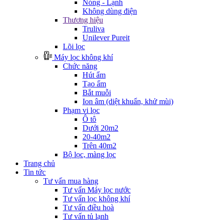
Nóng - Lạnh
Không dùng điện
Thương hiệu
Truliva
Unilever Pureit
Lõi lọc
Máy lọc không khí
Chức năng
Hút ẩm
Tạo ẩm
Bắt muỗi
Ion âm (diệt khuẩn, khử mùi)
Phạm vi lọc
Ô tô
Dưới 20m2
20-40m2
Trên 40m2
Bộ lọc, màng lọc
Trang chủ
Tin tức
Tư vấn mua hàng
Tư vấn Máy lọc nước
Tư vấn lọc không khí
Tư vấn điều hoà
Tư vấn tủ lạnh