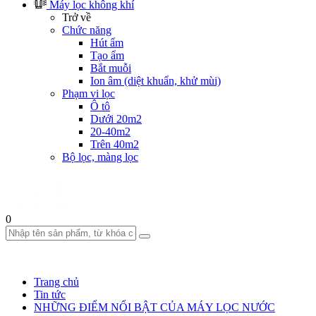
Máy lọc không khí
Trở về
Chức năng
Hút ẩm
Tạo ẩm
Bắt muỗi
Ion âm (diệt khuẩn, khử mùi)
Phạm vi lọc
Ô tô
Dưới 20m2
20-40m2
Trên 40m2
Bộ lọc, màng lọc
0
Trang chủ
Tin tức
NHỮNG ĐIỂM NỔI BẬT CỦA MÁY LỌC NƯỚC