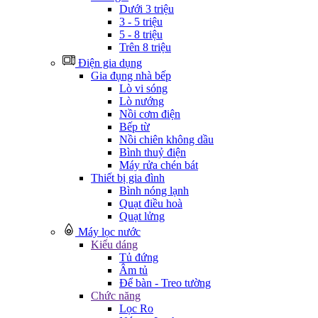
Dưới 3 triệu
3 - 5 triệu
5 - 8 triệu
Trên 8 triệu
Điện gia dụng
Gia đụng nhà bếp
Lò vi sóng
Lò nướng
Nồi cơm điện
Bếp từ
Nồi chiên không dầu
Bình thuỷ điện
Máy rửa chén bát
Thiết bị gia đình
Bình nóng lạnh
Quạt điều hoà
Quạt lửng
Máy lọc nước
Kiểu dáng
Tủ đứng
Âm tủ
Để bàn - Treo tường
Chức năng
Lọc Ro