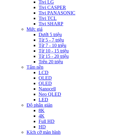
Tivi LG
Tivi CASPER
Tivi PANASONIC
Tivi TCL
Tivi SHARP
Mức giá
Dưới 5 triệu
Từ 5 - 7 triệu
Từ 7 - 10 triệu
Từ 10 - 15 triệu
Từ 15 - 20 triệu
Trên 20 triệu
Tấm nền
LCD
OLED
QLED
Nanocell
Neo QLED
LED
Độ phân giản
8K
4K
Full HD
HD
Kích cỡ màn hình