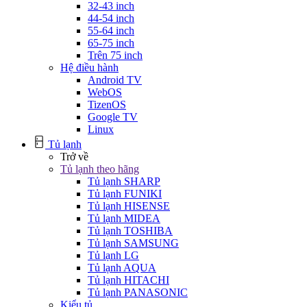
32-43 inch
44-54 inch
55-64 inch
65-75 inch
Trên 75 inch
Hệ điều hành
Android TV
WebOS
TizenOS
Google TV
Linux
Tủ lạnh
Trở về
Tủ lạnh theo hãng
Tủ lạnh SHARP
Tủ lạnh FUNIKI
Tủ lạnh HISENSE
Tủ lạnh MIDEA
Tủ lạnh TOSHIBA
Tủ lạnh SAMSUNG
Tủ lạnh LG
Tủ lạnh AQUA
Tủ lạnh HITACHI
Tủ lạnh PANASONIC
Kiểu tủ