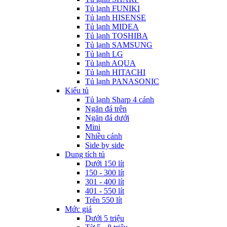
Tủ lạnh FUNIKI
Tủ lạnh HISENSE
Tủ lạnh MIDEA
Tủ lạnh TOSHIBA
Tủ lạnh SAMSUNG
Tủ lạnh LG
Tủ lạnh AQUA
Tủ lạnh HITACHI
Tủ lạnh PANASONIC
Kiểu tủ
Tủ lạnh Sharp 4 cánh
Ngăn đá trên
Ngăn đá dưới
Mini
Nhiều cánh
Side by side
Dung tích tủ
Dưới 150 lít
150 - 300 lít
301 - 400 lít
401 - 550 lít
Trên 550 lít
Mức giá
Dưới 5 triệu