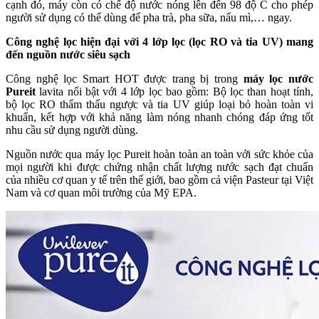
cạnh đó, máy còn có chế độ nước nóng lên đến 98 độ C cho phép
người sử dụng có thể dùng để pha trà, pha sữa, nấu mì,… ngay.
Công nghệ lọc hiện đại với 4 lớp lọc (lọc RO và tia UV) mang
đến nguồn nước siêu sạch
Công nghệ lọc Smart HOT được trang bị trong
máy lọc nước
Pureit
lavita nổi bật với 4 lớp lọc bao gồm: Bộ lọc than hoạt tính,
bộ lọc RO thẩm thấu ngược và tia UV giúp loại bỏ hoàn toàn vi
khuẩn, kết hợp với khả năng làm nóng nhanh chóng đáp ứng tốt
nhu cầu sử dụng người dùng.
Nguồn nước qua máy lọc Pureit hoàn toàn an toàn với sức khỏe của
mọi người khi được chứng nhận chất lượng nước sạch đạt chuẩn
của nhiều cơ quan y tế trên thế giới, bao gồm cả viện Pasteur tại Việt
Nam và cơ quan môi trường của Mỹ EPA.