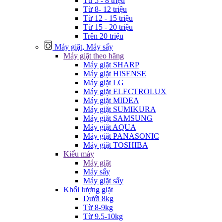
Từ 5 - 8 triệu
Từ 8- 12 triệu
Từ 12 - 15 triệu
Từ 15 - 20 triệu
Trên 20 triệu
Máy giặt, Máy sấy
Máy giặt theo hãng
Máy giặt SHARP
Máy giặt HISENSE
Máy giặt LG
Máy giặt ELECTROLUX
Máy giặt MIDEA
Máy giặt SUMIKURA
Máy giặt SAMSUNG
Máy giặt AQUA
Máy giặt PANASONIC
Máy giặt TOSHIBA
Kiểu máy
Máy giặt
Máy sấy
Máy giặt sấy
Khối lượng giặt
Dưới 8kg
Từ 8-9kg
Từ 9.5-10kg