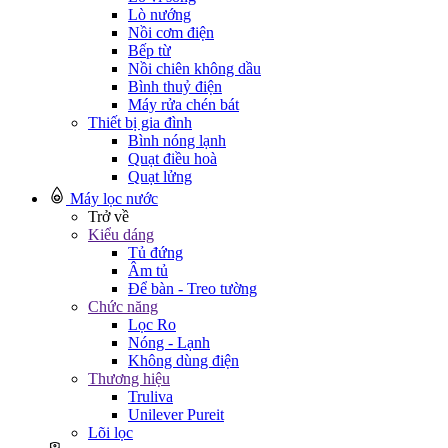
Lò nướng
Nồi cơm điện
Bếp từ
Nồi chiên không dầu
Bình thuỷ điện
Máy rửa chén bát
Thiết bị gia đình
Bình nóng lạnh
Quạt điều hoà
Quạt lửng
Máy lọc nước
Trở về
Kiểu dáng
Tủ đứng
Âm tủ
Để bàn - Treo tường
Chức năng
Lọc Ro
Nóng - Lạnh
Không dùng điện
Thương hiệu
Truliva
Unilever Pureit
Lõi lọc