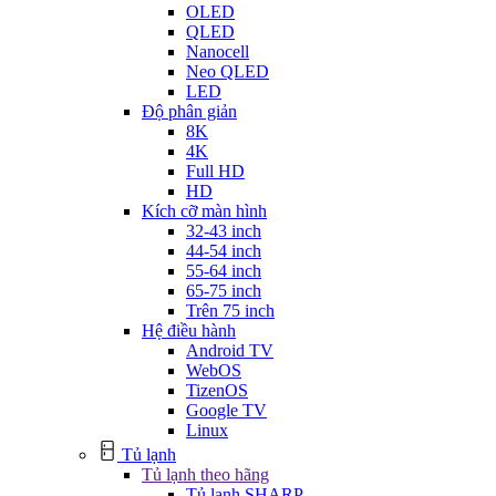
OLED
QLED
Nanocell
Neo QLED
LED
Độ phân giản
8K
4K
Full HD
HD
Kích cỡ màn hình
32-43 inch
44-54 inch
55-64 inch
65-75 inch
Trên 75 inch
Hệ điều hành
Android TV
WebOS
TizenOS
Google TV
Linux
Tủ lạnh
Tủ lạnh theo hãng
Tủ lạnh SHARP