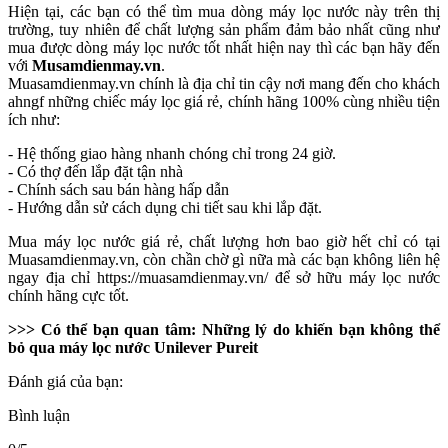
Hiện tại, các bạn có thể tìm mua dòng máy lọc nước này trên thị
trường, tuy nhiên để chất lượng sản phẩm đảm bảo nhất cũng như
mua được dòng máy lọc nước tốt nhất hiện nay thì các bạn hãy đến
với
Musamdienmay.vn
.
Muasamdienmay.vn chính là địa chỉ tin cậy nơi mang đến cho khách
ahngf những chiếc máy lọc giá rẻ, chính hãng 100% cùng nhiều tiện
ích như:
- Hệ thống giao hàng nhanh chóng chỉ trong 24 giờ.
- Có thợ đến lắp đặt tận nhà
- Chính sách sau bán hàng hấp dẫn
- Hướng dẫn sử cách dụng chi tiết sau khi lắp đặt.
Mua máy lọc nước giá rẻ, chất lượng hơn bao giờ hết chỉ có tại
Muasamdienmay.vn, còn chần chờ gì nữa mà các bạn không liên hệ
ngay địa chỉ https://muasamdienmay.vn/ để sở hữu máy lọc nước
chính hãng cực tốt.
>>> Có thể bạn quan tâm: Những lý do khiến bạn không thể
bỏ qua máy lọc nước Unilever Pureit
Đánh giá của bạn:
Bình luận