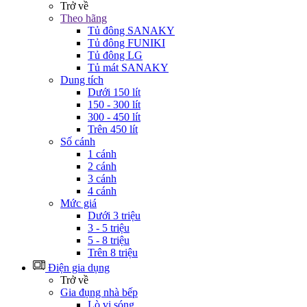
Trở về
Theo hãng
Tủ đông SANAKY
Tủ đông FUNIKI
Tủ đông LG
Tủ mát SANAKY
Dung tích
Dưới 150 lít
150 - 300 lít
300 - 450 lít
Trên 450 lít
Số cánh
1 cánh
2 cánh
3 cánh
4 cánh
Mức giá
Dưới 3 triệu
3 - 5 triệu
5 - 8 triệu
Trên 8 triệu
Điện gia dụng
Trở về
Gia đụng nhà bếp
Lò vi sóng