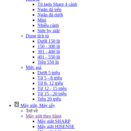
Tủ lạnh Sharp 4 cánh
Ngăn đá trên
Ngăn đá dưới
Mini
Nhiều cánh
Side by side
Dung tích tủ
Dưới 150 lít
150 - 300 lít
301 - 400 lít
401 - 550 lít
Trên 550 lít
Mức giá
Dưới 5 triệu
Từ 5 - 8 triệu
Từ 8- 12 triệu
Từ 12 - 15 triệu
Từ 15 - 20 triệu
Trên 20 triệu
Máy giặt, Máy sấy
Trở về
Máy giặt theo hãng
Máy giặt SHARP
Máy giặt HISENSE