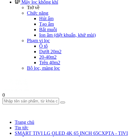
Máy lọc không khí
Trở về
Chức năng
Hút ẩm
Tạo ẩm
Bắt muỗi
Ion âm (diệt khuẩn, khử mùi)
Phạm vi lọc
Ô tô
Dưới 20m2
20-40m2
Trên 40m2
Bộ lọc, màng lọc
0
Trang chủ
Tin tức
SMART TIVI LG OLED 4K 65 INCH 65CXPTA - TIVI