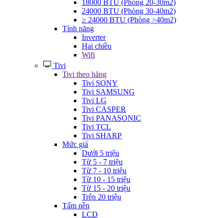
18000 BTU (Phòng 20-30m2)
24000 BTU (Phòng 30-40m2)
≥ 24000 BTU (Phòng >40m2)
Tính năng
Inverter
Hai chiều
Wifi
Tivi
Tivi theo hãng
Tivi SONY
Tivi SAMSUNG
Tivi LG
Tivi CASPER
Tivi PANASONIC
Tivi TCL
Tivi SHARP
Mức giá
Dưới 5 triệu
Từ 5 - 7 triệu
Từ 7 - 10 triệu
Từ 10 - 15 triệu
Từ 15 - 20 triệu
Trên 20 triệu
Tấm nền
LCD