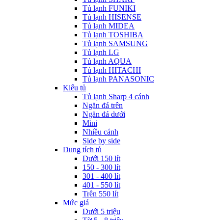
Tủ lạnh FUNIKI
Tủ lạnh HISENSE
Tủ lạnh MIDEA
Tủ lạnh TOSHIBA
Tủ lạnh SAMSUNG
Tủ lạnh LG
Tủ lạnh AQUA
Tủ lạnh HITACHI
Tủ lạnh PANASONIC
Kiểu tủ
Tủ lạnh Sharp 4 cánh
Ngăn đá trên
Ngăn đá dưới
Mini
Nhiều cánh
Side by side
Dung tích tủ
Dưới 150 lít
150 - 300 lít
301 - 400 lít
401 - 550 lít
Trên 550 lít
Mức giá
Dưới 5 triệu