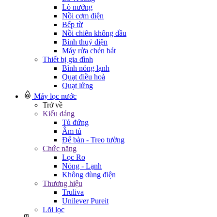
Lò nướng
Nồi cơm điện
Bếp từ
Nồi chiên không dầu
Bình thuỷ điện
Máy rửa chén bát
Thiết bị gia đình
Bình nóng lạnh
Quạt điều hoà
Quạt lửng
Máy lọc nước
Trở về
Kiểu dáng
Tủ đứng
Âm tủ
Để bàn - Treo tường
Chức năng
Lọc Ro
Nóng - Lạnh
Không dùng điện
Thương hiệu
Truliva
Unilever Pureit
Lõi lọc