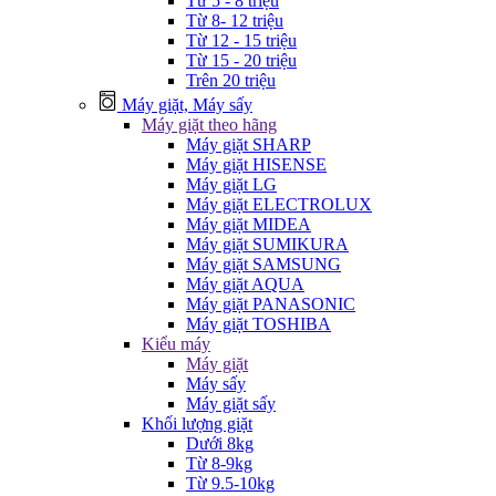
Từ 5 - 8 triệu
Từ 8- 12 triệu
Từ 12 - 15 triệu
Từ 15 - 20 triệu
Trên 20 triệu
Máy giặt, Máy sấy
Máy giặt theo hãng
Máy giặt SHARP
Máy giặt HISENSE
Máy giặt LG
Máy giặt ELECTROLUX
Máy giặt MIDEA
Máy giặt SUMIKURA
Máy giặt SAMSUNG
Máy giặt AQUA
Máy giặt PANASONIC
Máy giặt TOSHIBA
Kiểu máy
Máy giặt
Máy sấy
Máy giặt sấy
Khối lượng giặt
Dưới 8kg
Từ 8-9kg
Từ 9.5-10kg