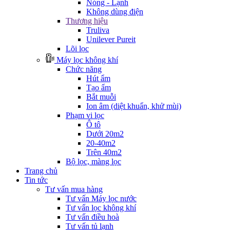
Nóng - Lạnh
Không dùng điện
Thương hiệu
Truliva
Unilever Pureit
Lõi lọc
Máy lọc không khí
Chức năng
Hút ẩm
Tạo ẩm
Bắt muỗi
Ion âm (diệt khuẩn, khử mùi)
Phạm vi lọc
Ô tô
Dưới 20m2
20-40m2
Trên 40m2
Bộ lọc, màng lọc
Trang chủ
Tin tức
Tư vấn mua hàng
Tư vấn Máy lọc nước
Tư vấn lọc không khí
Tư vấn điều hoà
Tư vấn tủ lạnh