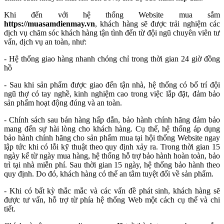
tivi, điện máy,… đến từ các thương hiệu lớn, trên thế giới như LG,
Samsung... Do đó, quý khách hàng có thể hoàn toàn an tâm về chất
lượng của sản phẩm. Hiện tại, Website có bán đầy đủ các dòng sản
phẩm tivi thuộc thương hiệu LG với mức giá tiết kiệm cùng nhiều
chính sách khuyến mãi lên đến 30%, chế độ bảo hành hấp dẫn.
Khi đến với hệ thống Website mua sắm
https://muasamdienmay.vn
, khách hàng sẽ được trải nghiệm các
dịch vụ chăm sóc khách hàng tận tình đến từ đội ngũ chuyên viên tư
vấn, dịch vụ an toàn, như:
- Hệ thống giao hàng nhanh chóng chỉ trong thời gian 24 giờ đồng
hồ
- Sau khi sản phẩm được giao đến tận nhà, hệ thống có bố trí đội
ngũ thợ có tay nghề, kinh nghiệm cao trong việc lắp đặt, đảm bảo
sản phẩm hoạt động đúng và an toàn.
- Chính sách sau bán hàng hấp dẫn, bảo hành chính hãng đảm bảo
mang đến sự hài lòng cho khách hàng. Cụ thể, hệ thống áp dụng
bảo hành chính hãng cho sản phẩm mua tại hội thống Website ngay
lập tức khi có lỗi kỹ thuật theo quy định xảy ra. Trong thời gian 15
ngày kể từ ngày mua hàng, hệ thống hỗ trợ bảo hành hoàn toàn, bảo
trì tại nhà miễn phí. Sau thời gian 15 ngày, hệ thống bảo hành theo
quy định. Do đó, khách hàng có thể an tâm tuyệt đối về sản phẩm.