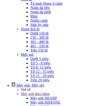
Tủ lạnh Sharp 4 cánh
Ngăn đá trên
Ngăn đá dưới
Mini
Nhiều cánh
Side by side
Dung tích tủ
Dưới 150 lít
150 - 300 lít
301 - 400 lít
401 - 550 lít
Trên 550 lít
Mức giá
Dưới 5 triệu
Từ 5 - 8 triệu
Từ 8- 12 triệu
Từ 12 - 15 triệu
Từ 15 - 20 triệu
Trên 20 triệu
Máy giặt, Máy sấy
Trở về
Máy giặt theo hãng
Máy giặt SHARP
Máy giặt HISENSE