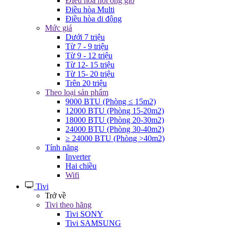
ĐIều hòa nối ống gió
Điều hòa Multi
Điều hòa di động
Mức giá
Dưới 7 triệu
Từ 7 - 9 triệu
Từ 9 - 12 triệu
Từ 12- 15 triệu
Từ 15- 20 triệu
Trên 20 triệu
Theo loại sản phẩm
9000 BTU (Phòng ≤ 15m2)
12000 BTU (Phòng 15-20m2)
18000 BTU (Phòng 20-30m2)
24000 BTU (Phòng 30-40m2)
≥ 24000 BTU (Phòng >40m2)
Tính năng
Inverter
Hai chiều
Wifi
Tivi
Trở về
Tivi theo hãng
Tivi SONY
Tivi SAMSUNG