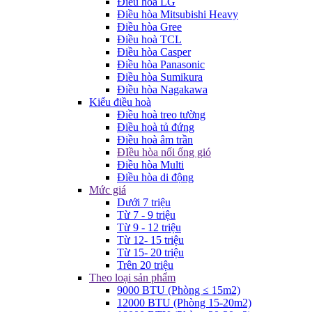
Điều hòa LG
Điều hòa Mitsubishi Heavy
Điều hòa Gree
Điều hoà TCL
Điều hòa Casper
Điều hòa Panasonic
Điều hòa Sumikura
Điều hòa Nagakawa
Kiểu điều hoà
Điều hoà treo tường
Điều hoà tủ đứng
Điều hoà âm trần
ĐIều hòa nối ống gió
Điều hòa Multi
Điều hòa di động
Mức giá
Dưới 7 triệu
Từ 7 - 9 triệu
Từ 9 - 12 triệu
Từ 12- 15 triệu
Từ 15- 20 triệu
Trên 20 triệu
Theo loại sản phẩm
9000 BTU (Phòng ≤ 15m2)
12000 BTU (Phòng 15-20m2)