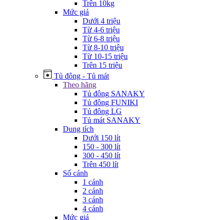
Trên 10kg
Mức giá
Dưới 4 triệu
Từ 4-6 triệu
Từ 6-8 triệu
Từ 8-10 triệu
Từ 10-15 triệu
Trên 15 triệu
Tủ đông - Tủ mát
Theo hãng
Tủ đông SANAKY
Tủ đông FUNIKI
Tủ đông LG
Tủ mát SANAKY
Dung tích
Dưới 150 lít
150 - 300 lít
300 - 450 lít
Trên 450 lít
Số cánh
1 cánh
2 cánh
3 cánh
4 cánh
Mức giá