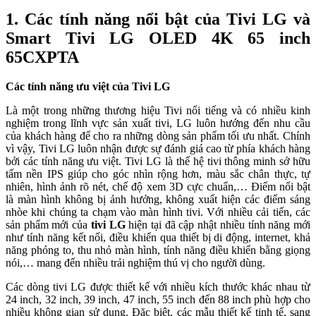
1. Các tính năng nổi bật của Tivi LG và
Smart Tivi LG OLED 4K 65 inch
65CXPTA
Các tính năng ưu việt của Tivi LG
Là một trong những thương hiệu Tivi nổi tiếng và có nhiều kinh
nghiệm trong lĩnh vực sản xuất tivi, LG luôn hướng đến nhu cầu
của khách hàng để cho ra những dòng sản phẩm tối ưu nhất. Chính
vì vậy, Tivi LG luôn nhận được sự đánh giá cao từ phía khách hàng
bởi các tính năng ưu việt. Tivi LG là thế hệ tivi thông minh sở hữu
tấm nền IPS giúp cho góc nhìn rộng hơn, màu sắc chân thực, tự
nhiên, hình ảnh rõ nét, chế độ xem 3D cực chuẩn,… Điểm nổi bật
là màn hình không bị ảnh hưởng, không xuất hiện các điểm sáng
nhòe khi chúng ta chạm vào màn hình tivi. Với nhiều cải tiến, các
sản phẩm mới của
tivi LG
hiện tại đã cập nhật nhiều tính năng mới
như tính năng kết nối, điều khiển qua thiết bị di động, internet, khả
năng phóng to, thu nhỏ màn hình, tính năng điều khiển bằng giọng
nói,… mang đến nhiều trải nghiệm thú vị cho người dùng.
Các dòng tivi LG được thiết kế với nhiều kích thước khác nhau từ
24 inch, 32 inch, 39 inch, 47 inch, 55 inch đến 88 inch phù hợp cho
nhiều không gian sử dụng. Đặc biệt, các mẫu thiết kế tinh tế, sang