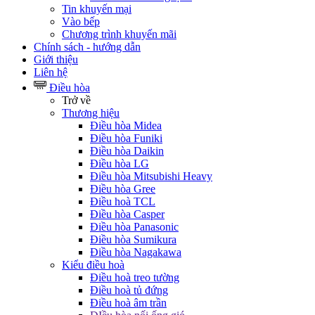
Tin khuyến mại
Vào bếp
Chương trình khuyến mãi
Chính sách - hướng dẫn
Giới thiệu
Liên hệ
Điều hòa
Trở về
Thương hiệu
Điều hòa Midea
Điều hòa Funiki
Điều hòa Daikin
Điều hòa LG
Điều hòa Mitsubishi Heavy
Điều hòa Gree
Điều hoà TCL
Điều hòa Casper
Điều hòa Panasonic
Điều hòa Sumikura
Điều hòa Nagakawa
Kiểu điều hoà
Điều hoà treo tường
Điều hoà tủ đứng
Điều hoà âm trần