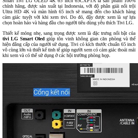
65CXPTA
Smart Tivi LG OLED 4K 65 inch 65CXPTA là thế hệ tivi thông
minh kế thừa đầy đủ các tính năng nổi trội của thương hiệu Tivi LG
đồng thời có sự sáng tạo và kết hợp nhiều chức năng vượt trội khác.
Smart Tivi LG OLED 4K 65 inch 65CXPTA là sản phẩm 100%
chính hãng, được sản xuất tại Indonesia, với độ phân giải nổi trội
Ultra HD 4K và màn hình 65 inch sẽ mang đến cho khách hàng
cảm giác tuyệt vời khi xem tivi. Do đó, đậy được xem là sự lựa
chọn hoàn hảo và hàng đầu cho người tiêu dùng yêu thích Tivi LG.
Thiết kế mỏng nhẹ, sang trọng được xem là đặc trưng nổi bật của
tivi LG Smart Oled
giúp tôn vinh không gian căn phòng và thể
hiện đẳng cấp của người sử dụng. Tivi có kích thước chuẩn 65 inch
vô cùng lớn và thiết kế tinh tế giúp người xem có cảm giác thoải mái
khi xem và có thể sử dụng ở các hội trường phòng họp.