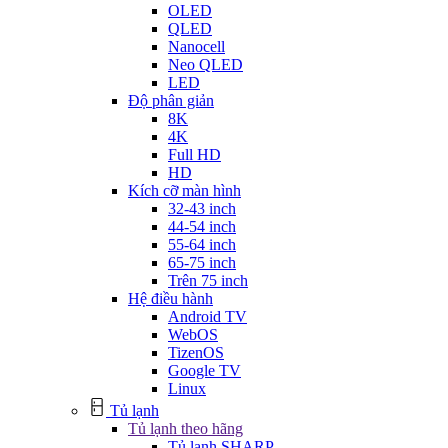
OLED
QLED
Nanocell
Neo QLED
LED
Độ phân giản
8K
4K
Full HD
HD
Kích cỡ màn hình
32-43 inch
44-54 inch
55-64 inch
65-75 inch
Trên 75 inch
Hệ điều hành
Android TV
WebOS
TizenOS
Google TV
Linux
Tủ lạnh
Tủ lạnh theo hãng
Tủ lạnh SHARP