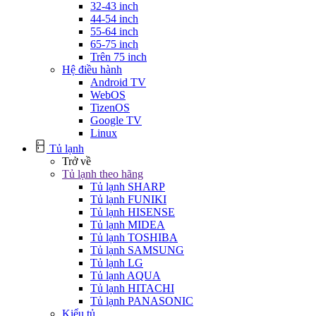
32-43 inch
44-54 inch
55-64 inch
65-75 inch
Trên 75 inch
Hệ điều hành
Android TV
WebOS
TizenOS
Google TV
Linux
Tủ lạnh
Trở về
Tủ lạnh theo hãng
Tủ lạnh SHARP
Tủ lạnh FUNIKI
Tủ lạnh HISENSE
Tủ lạnh MIDEA
Tủ lạnh TOSHIBA
Tủ lạnh SAMSUNG
Tủ lạnh LG
Tủ lạnh AQUA
Tủ lạnh HITACHI
Tủ lạnh PANASONIC
Kiểu tủ