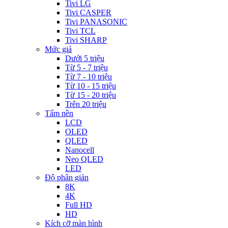
Tivi LG
Tivi CASPER
Tivi PANASONIC
Tivi TCL
Tivi SHARP
Mức giá
Dưới 5 triệu
Từ 5 - 7 triệu
Từ 7 - 10 triệu
Từ 10 - 15 triệu
Từ 15 - 20 triệu
Trên 20 triệu
Tấm nền
LCD
OLED
QLED
Nanocell
Neo QLED
LED
Độ phân giản
8K
4K
Full HD
HD
Kích cỡ màn hình