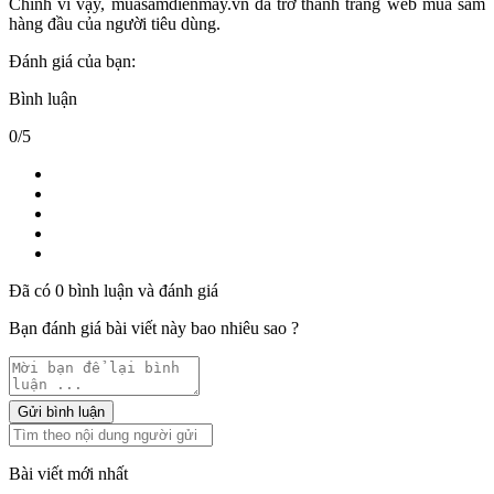
- Khi có bất kỳ thắc mắc và các vấn đề phát sinh, khách hàng sẽ
được tư vấn, hỗ trợ từ phía hệ thống Web một cách cụ thể và chi
tiết.
Chính vì vậy, muasamdienmay.vn đã trở thành trang web mua sắm
hàng đầu của người tiêu dùng.
Đánh giá của bạn:
Bình luận
0/5
Đã có 0 bình luận và đánh giá
Bạn đánh giá bài viết này bao nhiêu sao ?