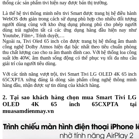
nhiều tính năng ưu việt như: nâng cao độ phân giải gần chuẩn 4K
(4K Upscaler), tăng cường độ tương phản (Active HDR, HDR
Effect), giảm nhòe (4K HFR),... cho chất lượng hình ảnh tuyệt vời
hơn bao giờ hết. Như vậy, có thể nói tivi thông minh thế hệ mới này
là tivi có cấu trúc hình ảnh chuẩn xác và sinh động nhất trong hệ
thống các sản phẩm tivi hiện nay được bán thị trường.
Là thế hệ tivi thông minh nên tivi Smart được trang bị hệ điều hành
WebOS đơn giản trong cách sử dụng phù hợp cho nhiều đối tượng
người dùng cùng với kho ứng dụng phong phú cho phép người
dùng trải nghiệm tất cả các ứng dụng hàng đầu hiện nay như
Youtube, Film+, Trình duyệt,…
Ngoài ra, Tivi Oled 65 inch còn được trang bị hệ thống âm thanh
công nghệ Dolby Atmos hiện đại bậc nhất theo tiêu chuẩn phòng
thu chất lượng cao cho ra âm thanh đỉnh cao. Với hệ thống loa công
suất lớn 40W, âm thanh sống động có thể phục vụ tối đa nhu cầu
giải trí của người tiêu dùng.
Với các tính năng vượt trội, tivi Smart Tivi LG OLED 4K 65 inch
65CXPTA xứng đáng là dòng sản phẩm công nghệ thông minh
hàng đầu, nhận được sự tin dùng của khách hàng.
2. Tại sao khách hàng chọn mua Smart Tivi LG
OLED 4K 65 inch 65CXPTA tại
muasamdienmay.vn