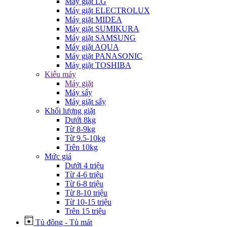
Máy giặt LG
Máy giặt ELECTROLUX
Máy giặt MIDEA
Máy giặt SUMIKURA
Máy giặt SAMSUNG
Máy giặt AQUA
Máy giặt PANASONIC
Máy giặt TOSHIBA
Kiểu máy
Máy giặt
Máy sấy
Máy giặt sấy
Khối lượng giặt
Dưới 8kg
Từ 8-9kg
Từ 9.5-10kg
Trên 10kg
Mức giá
Dưới 4 triệu
Từ 4-6 triệu
Từ 6-8 triệu
Từ 8-10 triệu
Từ 10-15 triệu
Trên 15 triệu
Tủ đông - Tủ mát