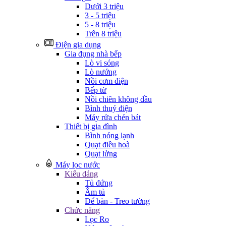
Dưới 3 triệu
3 - 5 triệu
5 - 8 triệu
Trên 8 triệu
Điện gia dụng
Gia đụng nhà bếp
Lò vi sóng
Lò nướng
Nồi cơm điện
Bếp từ
Nồi chiên không dầu
Bình thuỷ điện
Máy rửa chén bát
Thiết bị gia đình
Bình nóng lạnh
Quạt điều hoà
Quạt lửng
Máy lọc nước
Kiểu dáng
Tủ đứng
Âm tủ
Để bàn - Treo tường
Chức năng
Lọc Ro