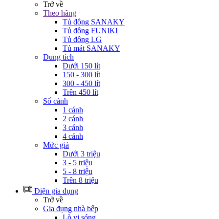
Trở về
Theo hãng
Tủ đông SANAKY
Tủ đông FUNIKI
Tủ đông LG
Tủ mát SANAKY
Dung tích
Dưới 150 lít
150 - 300 lít
300 - 450 lít
Trên 450 lít
Số cánh
1 cánh
2 cánh
3 cánh
4 cánh
Mức giá
Dưới 3 triệu
3 - 5 triệu
5 - 8 triệu
Trên 8 triệu
Điện gia dụng
Trở về
Gia đụng nhà bếp
Lò vi sóng