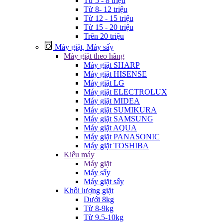
Từ 5 - 8 triệu
Từ 8- 12 triệu
Từ 12 - 15 triệu
Từ 15 - 20 triệu
Trên 20 triệu
Máy giặt, Máy sấy
Máy giặt theo hãng
Máy giặt SHARP
Máy giặt HISENSE
Máy giặt LG
Máy giặt ELECTROLUX
Máy giặt MIDEA
Máy giặt SUMIKURA
Máy giặt SAMSUNG
Máy giặt AQUA
Máy giặt PANASONIC
Máy giặt TOSHIBA
Kiểu máy
Máy giặt
Máy sấy
Máy giặt sấy
Khối lượng giặt
Dưới 8kg
Từ 8-9kg
Từ 9.5-10kg