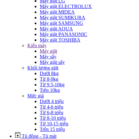
Máy giặt LG
Máy giặt ELECTROLUX
Máy giặt MIDEA
Máy giặt SUMIKURA
Máy giặt SAMSUNG
Máy giặt AQUA
Máy giặt PANASONIC
Máy giặt TOSHIBA
Kiểu máy
Máy giặt
Máy sấy
Máy giặt sấy
Khối lượng giặt
Dưới 8kg
Từ 8-9kg
Từ 9.5-10kg
Trên 10kg
Mức giá
Dưới 4 triệu
Từ 4-6 triệu
Từ 6-8 triệu
Từ 8-10 triệu
Từ 10-15 triệu
Trên 15 triệu
Tủ đông - Tủ mát