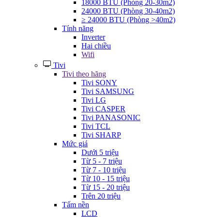
18000 BTU (Phòng 20-30m2)
24000 BTU (Phòng 30-40m2)
≥ 24000 BTU (Phòng >40m2)
Tính năng
Inverter
Hai chiều
Wifi
Tivi
Tivi theo hãng
Tivi SONY
Tivi SAMSUNG
Tivi LG
Tivi CASPER
Tivi PANASONIC
Tivi TCL
Tivi SHARP
Mức giá
Dưới 5 triệu
Từ 5 - 7 triệu
Từ 7 - 10 triệu
Từ 10 - 15 triệu
Từ 15 - 20 triệu
Trên 20 triệu
Tấm nền
LCD