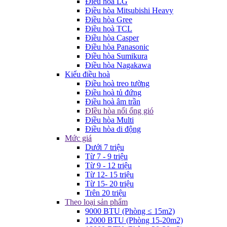
Điều hòa LG
Điều hòa Mitsubishi Heavy
Điều hòa Gree
Điều hoà TCL
Điều hòa Casper
Điều hòa Panasonic
Điều hòa Sumikura
Điều hòa Nagakawa
Kiểu điều hoà
Điều hoà treo tường
Điều hoà tủ đứng
Điều hoà âm trần
ĐIều hòa nối ống gió
Điều hòa Multi
Điều hòa di động
Mức giá
Dưới 7 triệu
Từ 7 - 9 triệu
Từ 9 - 12 triệu
Từ 12- 15 triệu
Từ 15- 20 triệu
Trên 20 triệu
Theo loại sản phẩm
9000 BTU (Phòng ≤ 15m2)
12000 BTU (Phòng 15-20m2)