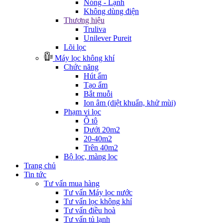
Nóng - Lạnh
Không dùng điện
Thương hiệu
Truliva
Unilever Pureit
Lõi lọc
Máy lọc không khí
Chức năng
Hút ẩm
Tạo ẩm
Bắt muỗi
Ion âm (diệt khuẩn, khử mùi)
Phạm vi lọc
Ô tô
Dưới 20m2
20-40m2
Trên 40m2
Bộ lọc, màng lọc
Trang chủ
Tin tức
Tư vấn mua hàng
Tư vấn Máy lọc nước
Tư vấn lọc không khí
Tư vấn điều hoà
Tư vấn tủ lạnh