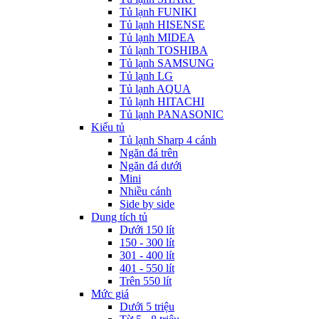
Tủ lạnh FUNIKI
Tủ lạnh HISENSE
Tủ lạnh MIDEA
Tủ lạnh TOSHIBA
Tủ lạnh SAMSUNG
Tủ lạnh LG
Tủ lạnh AQUA
Tủ lạnh HITACHI
Tủ lạnh PANASONIC
Kiểu tủ
Tủ lạnh Sharp 4 cánh
Ngăn đá trên
Ngăn đá dưới
Mini
Nhiều cánh
Side by side
Dung tích tủ
Dưới 150 lít
150 - 300 lít
301 - 400 lít
401 - 550 lít
Trên 550 lít
Mức giá
Dưới 5 triệu