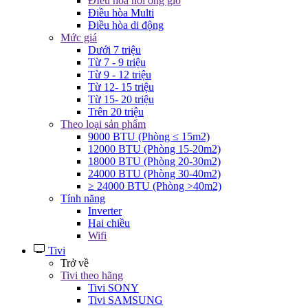
ĐIều hòa nối ống gió
Điều hòa Multi
Điều hòa di động
Mức giá
Dưới 7 triệu
Từ 7 - 9 triệu
Từ 9 - 12 triệu
Từ 12- 15 triệu
Từ 15- 20 triệu
Trên 20 triệu
Theo loại sản phẩm
9000 BTU (Phòng ≤ 15m2)
12000 BTU (Phòng 15-20m2)
18000 BTU (Phòng 20-30m2)
24000 BTU (Phòng 30-40m2)
≥ 24000 BTU (Phòng >40m2)
Tính năng
Inverter
Hai chiều
Wifi
Tivi
Trở về
Tivi theo hãng
Tivi SONY
Tivi SAMSUNG