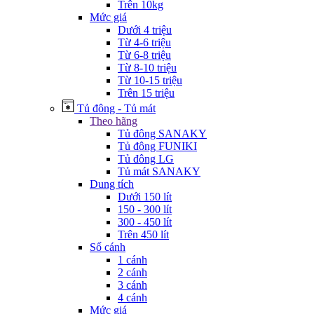
Trên 10kg
Mức giá
Dưới 4 triệu
Từ 4-6 triệu
Từ 6-8 triệu
Từ 8-10 triệu
Từ 10-15 triệu
Trên 15 triệu
Tủ đông - Tủ mát
Theo hãng
Tủ đông SANAKY
Tủ đông FUNIKI
Tủ đông LG
Tủ mát SANAKY
Dung tích
Dưới 150 lít
150 - 300 lít
300 - 450 lít
Trên 450 lít
Số cánh
1 cánh
2 cánh
3 cánh
4 cánh
Mức giá