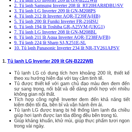
1. Tủ lạnh LG Inverter 209 lít GN-B222WB
2. Tủ lạnh Samsung Inverter 208 lít RT20HAR8DBU/SV
3. Tủ lạnh LG Inverter 209 lít GN-M208PS
4. Tủ lạnh 212 lít Inverter AQR-T239FA(HB)
5. Tủ lạnh 200 lít Funiki Inverter FR-216ISU
6. Tủ lạnh 194 lít Toshiba GR-A25VM (UKG1)
7. Tủ lạnh LG Inverter 208 lít GN-M208BL
8. Tủ lạnh 211 lít Aqua Inverter AQR-T238FA(FB)
9. Tủ lạnh 224 lít Sharp SJ-X251E-SL
10. Tủ lạnh Panasonic Inverter 234 lít NR-TV261APSV
1.
Tủ lạnh LG Inverter 209 lít GN-B222WB
Tủ lạnh LG có dung tích hơn khoảng 200 lít, thiết kế
theo xu hướng hiện đại với tay cầm tinh tế.
Tủ được thiết kế với gam chủ đạo màu đen đem đến
sự sang trọng, nổi bật và dễ dàng phối hợp với nhiều
không gian nội thất.
Tích hợp công nghệ Inverter đem đến khả năng tiết
kiệm điện tối đa, bền bỉ và vận hành êm ái.
Tủ lạnh LG được trang bị hệ thống làm lạnh đa chiều
giúp hơi lạnh được lan tỏa đồng đều bên trong tủ.
Giúp kháng khuẩn, khử mùi, giúp thực phẩm tươi ngon
trong vài ngày.