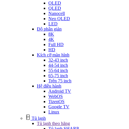
OLED
QLED
Nanocell
Neo QLED
LED
Độ phân giản
8K
4K
Full HD
HD
Kích cỡ màn hình
32-43 inch
44-54 inch
55-64 inch
65-75 inch
Trên 75 inch
Hệ điều hành
Android TV
WebOS
TizenOS
Google TV
Linux
Tủ lạnh
Tủ lạnh theo hãng
Tủ lạnh SHARP