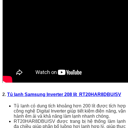
2.
Tủ lạnh Samsung Inverter 208 lít RT20HAR8DBU/SV
Tủ lạnh có dung tích khoảng hơn 200 lít được tích hợp
công nghệ Digital Inverter giúp tiết kiệm điện năng, vận
hành êm ái và khả năng làm lạnh nhanh chóng.
RT20HAR8DBU/SV được trang bị hệ thống làm lạnh
đa chiều giúp phân bổ luồng hơi lạnh hợp lý, giúp thực