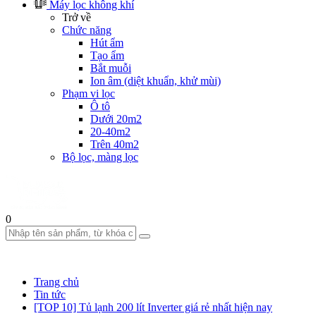
Máy lọc không khí
Trở về
Chức năng
Hút ẩm
Tạo ẩm
Bắt muỗi
Ion âm (diệt khuẩn, khử mùi)
Phạm vi lọc
Ô tô
Dưới 20m2
20-40m2
Trên 40m2
Bộ lọc, màng lọc
0
Trang chủ
Tin tức
[TOP 10] Tủ lạnh 200 lít Inverter giá rẻ nhất hiện nay