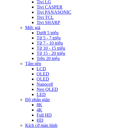
Tivi LG
Tivi CASPER
Tivi PANASONIC
Tivi TCL
Tivi SHARP
Mức giá
Dưới 5 triệu
Từ 5 - 7 triệu
Từ 7 - 10 triệu
Từ 10 - 15 triệu
Từ 15 - 20 triệu
Trên 20 triệu
Tấm nền
LCD
OLED
QLED
Nanocell
Neo QLED
LED
Độ phân giản
8K
4K
Full HD
HD
Kích cỡ màn hình