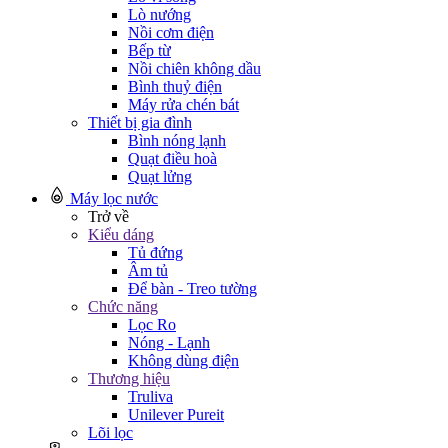
Lò nướng
Nồi cơm điện
Bếp từ
Nồi chiên không dầu
Bình thuỷ điện
Máy rửa chén bát
Thiết bị gia đình
Bình nóng lạnh
Quạt điều hoà
Quạt lửng
Máy lọc nước
Trở về
Kiểu dáng
Tủ đứng
Âm tủ
Để bàn - Treo tường
Chức năng
Lọc Ro
Nóng - Lạnh
Không dùng điện
Thương hiệu
Truliva
Unilever Pureit
Lõi lọc