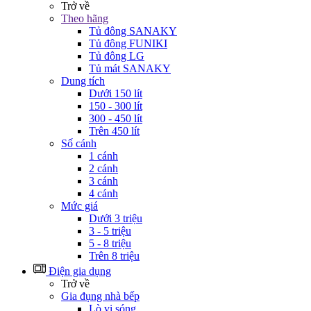
Trở về
Theo hãng
Tủ đông SANAKY
Tủ đông FUNIKI
Tủ đông LG
Tủ mát SANAKY
Dung tích
Dưới 150 lít
150 - 300 lít
300 - 450 lít
Trên 450 lít
Số cánh
1 cánh
2 cánh
3 cánh
4 cánh
Mức giá
Dưới 3 triệu
3 - 5 triệu
5 - 8 triệu
Trên 8 triệu
Điện gia dụng
Trở về
Gia đụng nhà bếp
Lò vi sóng