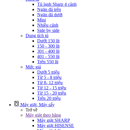
Tủ lạnh Sharp 4 cánh
Ngăn đá trên
Ngăn đá dưới
Mini
Nhiều cánh
Side by side
Dung tích tủ
Dưới 150 lít
150 - 300 lít
301 - 400 lít
401 - 550 lít
Trên 550 lít
Mức giá
Dưới 5 triệu
Từ 5 - 8 triệu
Từ 8- 12 triệu
Từ 12 - 15 triệu
Từ 15 - 20 triệu
Trên 20 triệu
Máy giặt, Máy sấy
Trở về
Máy giặt theo hãng
Máy giặt SHARP
Máy giặt HISENSE