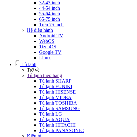
32-43 inch
44-54 inch
55-64 inch
65-75 inch
Trên 75 inch
Hệ điều hành
Android TV
WebOS
TizenOS
Google TV
Linux
Tủ lạnh
Trở về
Tủ lạnh theo hãng
Tủ lạnh SHARP
Tủ lạnh FUNIKI
Tủ lạnh HISENSE
Tủ lạnh MIDEA
Tủ lạnh TOSHIBA
Tủ lạnh SAMSUNG
Tủ lạnh LG
Tủ lạnh AQUA
Tủ lạnh HITACHI
Tủ lạnh PANASONIC
Kiểu tủ