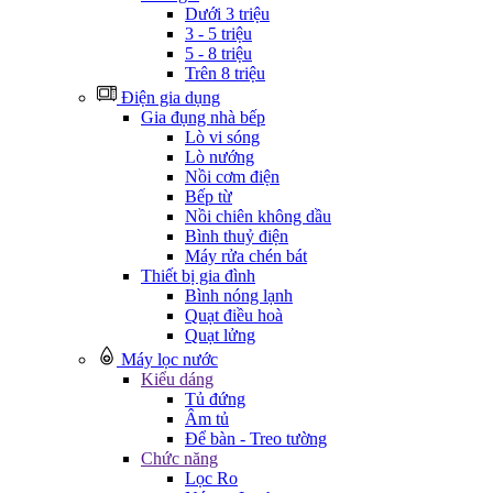
Dưới 3 triệu
3 - 5 triệu
5 - 8 triệu
Trên 8 triệu
Điện gia dụng
Gia đụng nhà bếp
Lò vi sóng
Lò nướng
Nồi cơm điện
Bếp từ
Nồi chiên không dầu
Bình thuỷ điện
Máy rửa chén bát
Thiết bị gia đình
Bình nóng lạnh
Quạt điều hoà
Quạt lửng
Máy lọc nước
Kiểu dáng
Tủ đứng
Âm tủ
Để bàn - Treo tường
Chức năng
Lọc Ro