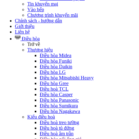
Tin khuyến mại
Vào bếp
Chương trình khuyến mãi
Chính sách - hướng dẫn
Giới thiệu
Liên hệ
Điều hòa
Trở về
Thương hiệu
Điều hòa Midea
Điều hòa Funiki
Điều hòa Daikin
Điều hòa LG
Điều hòa Mitsubishi Heavy
Điều hòa Gree
Điều hoà TCL
Điều hòa Casper
Điều hòa Panasonic
Điều hòa Sumikura
Điều hòa Nagakawa
Kiểu điều hoà
Điều hoà treo tường
Điều hoà tủ đứng
Điều hoà âm trần