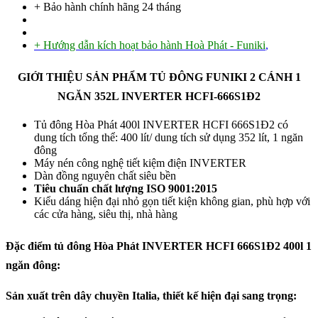
+ Bảo hành chính hãng 24 tháng
+ Hướng dẫn kích hoạt bảo hành Hoà Phát - Funiki
,
GIỚI THIỆU SẢN PHẨM TỦ ĐÔNG FUNIKI 2 CÁNH 1
NGĂN 352L INVERTER HCFI-666S1Đ2
Tủ đông Hòa Phát 400l INVERTER HCFI 666S1Đ2 có
dung tích tổng thể: 400 lít/ dung tích sử dụng 352 lít, 1 ngăn
đông
Máy nén công nghệ tiết kiệm điện INVERTER
Dàn đồng nguyên chất siêu bền
Tiêu chuẩn chất lượng ISO 9001:2015
Kiểu dáng hiện đại nhỏ gọn tiết kiện không gian, phù hợp với
các cửa hàng, siêu thị, nhà hàng
Đặc điểm tủ đông Hòa Phát INVERTER HCFI 666S1Đ2 400l 1
ngăn đông:
Sản xuất trên dây chuyền Italia, thiết kế hiện đại sang trọng: