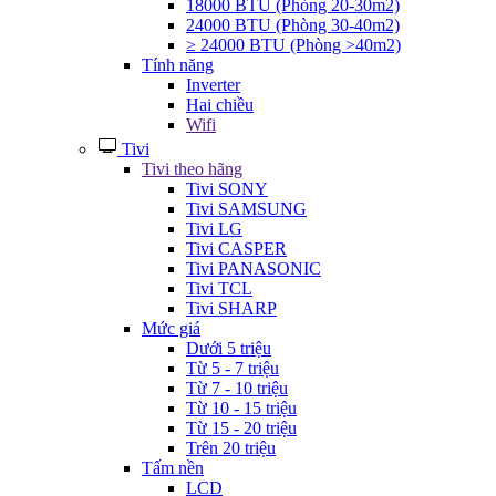
18000 BTU (Phòng 20-30m2)
24000 BTU (Phòng 30-40m2)
≥ 24000 BTU (Phòng >40m2)
Tính năng
Inverter
Hai chiều
Wifi
Tivi
Tivi theo hãng
Tivi SONY
Tivi SAMSUNG
Tivi LG
Tivi CASPER
Tivi PANASONIC
Tivi TCL
Tivi SHARP
Mức giá
Dưới 5 triệu
Từ 5 - 7 triệu
Từ 7 - 10 triệu
Từ 10 - 15 triệu
Từ 15 - 20 triệu
Trên 20 triệu
Tấm nền
LCD