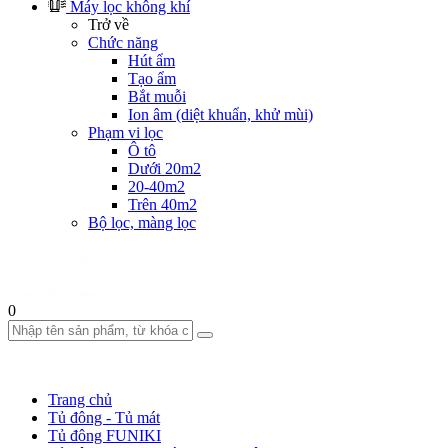
Máy lọc không khí
Trở về
Chức năng
Hút ẩm
Tạo ẩm
Bắt muỗi
Ion âm (diệt khuẩn, khử mùi)
Phạm vi lọc
Ô tô
Dưới 20m2
20-40m2
Trên 40m2
Bộ lọc, màng lọc
0
Trang chủ
Tủ đông - Tủ mát
Tủ đông FUNIKI