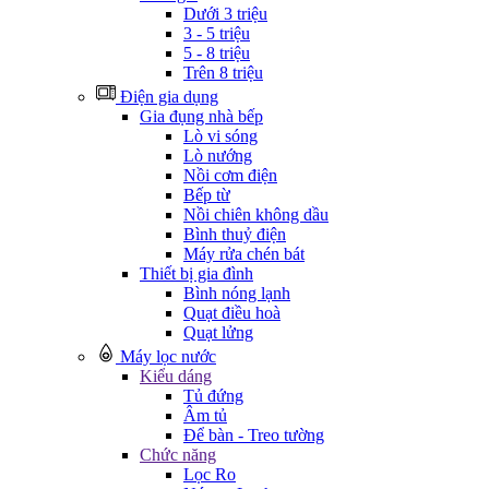
Dưới 3 triệu
3 - 5 triệu
5 - 8 triệu
Trên 8 triệu
Điện gia dụng
Gia đụng nhà bếp
Lò vi sóng
Lò nướng
Nồi cơm điện
Bếp từ
Nồi chiên không dầu
Bình thuỷ điện
Máy rửa chén bát
Thiết bị gia đình
Bình nóng lạnh
Quạt điều hoà
Quạt lửng
Máy lọc nước
Kiểu dáng
Tủ đứng
Âm tủ
Để bàn - Treo tường
Chức năng
Lọc Ro