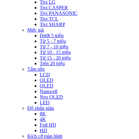
Tivi LG
Tivi CASPER
Tivi PANASONIC
Tivi TCL
Tivi SHARP
Mức giá
Dưới 5 triệu
Từ 5 - 7 triệu
Từ 7 - 10 triệu
Từ 10 - 15 triệu
Từ 15 - 20 triệu
Trên 20 triệu
Tấm nền
LCD
OLED
QLED
Nanocell
Neo QLED
LED
Độ phân giản
8K
4K
Full HD
HD
Kích cỡ màn hình