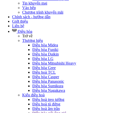
Tin khuyến mại
Vào bếp
Chương trình khuyến mãi
Chính sách - hướng dẫn
Giới thiệu
Liên hệ
Điều hòa
Trở về
Thương hiệu
Điều hòa Midea
Điều hòa Funiki
Điều hòa Daikin
Điều hòa LG
Điều hòa Mitsubishi Heavy
Điều hòa Gree
Điều hoà TCL
Điều hòa Casper
Điều hòa Panasonic
Điều hòa Sumikura
Điều hòa Nagakawa
Kiểu điều hoà
Điều hoà treo tường
Điều hoà tủ đứng
Điều hoà âm trần