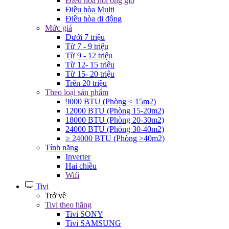
ĐIều hòa nối ống gió
Điều hòa Multi
Điều hòa di động
Mức giá
Dưới 7 triệu
Từ 7 - 9 triệu
Từ 9 - 12 triệu
Từ 12- 15 triệu
Từ 15- 20 triệu
Trên 20 triệu
Theo loại sản phẩm
9000 BTU (Phòng ≤ 15m2)
12000 BTU (Phòng 15-20m2)
18000 BTU (Phòng 20-30m2)
24000 BTU (Phòng 30-40m2)
≥ 24000 BTU (Phòng >40m2)
Tính năng
Inverter
Hai chiều
Wifi
Tivi
Trở về
Tivi theo hãng
Tivi SONY
Tivi SAMSUNG