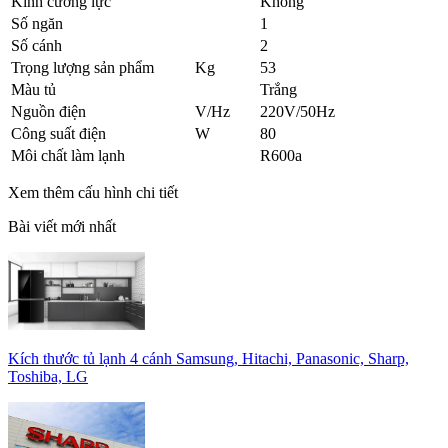
Kính cường lực
Không
Số ngăn
1
Số cánh
2
Trọng lượng sản phẩm
Kg
53
Màu tủ
Trắng
Nguồn điện
V/Hz
220V/50Hz
Công suất điện
W
80
Môi chất làm lạnh
R600a
Xem thêm cấu hình chi tiết
Bài viết mới nhất
Kích thước tủ lạnh 4 cánh Samsung, Hitachi, Panasonic, Sharp,
Toshiba, LG