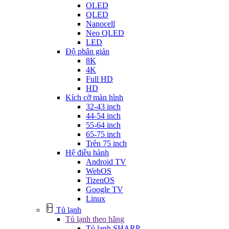
OLED
QLED
Nanocell
Neo QLED
LED
Độ phân giản
8K
4K
Full HD
HD
Kích cỡ màn hình
32-43 inch
44-54 inch
55-64 inch
65-75 inch
Trên 75 inch
Hệ điều hành
Android TV
WebOS
TizenOS
Google TV
Linux
Tủ lạnh
Tủ lạnh theo hãng
Tủ lạnh SHARP