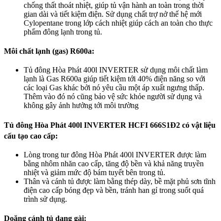
chống thất thoát nhiệt, giúp tủ vận hành an toàn trong thời
gian dài và tiết kiệm điện. Sử dụng chất trợ nở thế hệ mới
Cylopentane trong lớp cách nhiệt giúp cách an toàn cho thực
phẩm đông lạnh trong tủ.
Môi chất lạnh (gas) R600a:
Tủ đông Hòa Phát 400l INVERTER sử dụng môi chất làm
lạnh là Gas R600a giúp tiết kiệm tới 40% điện năng so với
các loại Gas khác bởi nó yêu cầu một áp xuất ngưng thấp.
Thêm vào đó nó cũng bảo vệ sức khỏe người sử dụng và
không gây ảnh hưởng tới môi trường
Tủ đông Hòa Phát 400l INVERTER HCFI 666S1Đ2 có vật liệu
cấu tạo cao cấp:
Lòng trong tur đông Hòa Phát 400l INVERTER được làm
bằng nhôm nhăn cao cấp, tăng độ bền và khả năng truyền
nhiệt và giảm mức độ bám tuyết bên trong tủ.
Thân và cánh tủ được làm bằng thép dày, bề mặt phủ sơn tĩnh
điện cao cấp bóng đẹp và bền, tránh han gỉ trong suốt quá
trình sử dụng.
Doăng cánh tủ dạng gài: