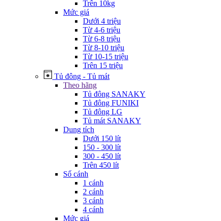
Trên 10kg
Mức giá
Dưới 4 triệu
Từ 4-6 triệu
Từ 6-8 triệu
Từ 8-10 triệu
Từ 10-15 triệu
Trên 15 triệu
Tủ đông - Tủ mát
Theo hãng
Tủ đông SANAKY
Tủ đông FUNIKI
Tủ đông LG
Tủ mát SANAKY
Dung tích
Dưới 150 lít
150 - 300 lít
300 - 450 lít
Trên 450 lít
Số cánh
1 cánh
2 cánh
3 cánh
4 cánh
Mức giá