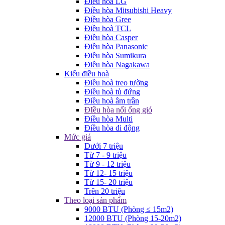
Điều hòa LG
Điều hòa Mitsubishi Heavy
Điều hòa Gree
Điều hoà TCL
Điều hòa Casper
Điều hòa Panasonic
Điều hòa Sumikura
Điều hòa Nagakawa
Kiểu điều hoà
Điều hoà treo tường
Điều hoà tủ đứng
Điều hoà âm trần
ĐIều hòa nối ống gió
Điều hòa Multi
Điều hòa di động
Mức giá
Dưới 7 triệu
Từ 7 - 9 triệu
Từ 9 - 12 triệu
Từ 12- 15 triệu
Từ 15- 20 triệu
Trên 20 triệu
Theo loại sản phẩm
9000 BTU (Phòng ≤ 15m2)
12000 BTU (Phòng 15-20m2)