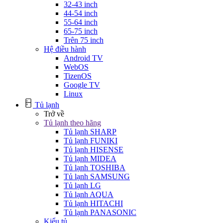
32-43 inch
44-54 inch
55-64 inch
65-75 inch
Trên 75 inch
Hệ điều hành
Android TV
WebOS
TizenOS
Google TV
Linux
Tủ lạnh
Trở về
Tủ lạnh theo hãng
Tủ lạnh SHARP
Tủ lạnh FUNIKI
Tủ lạnh HISENSE
Tủ lạnh MIDEA
Tủ lạnh TOSHIBA
Tủ lạnh SAMSUNG
Tủ lạnh LG
Tủ lạnh AQUA
Tủ lạnh HITACHI
Tủ lạnh PANASONIC
Kiểu tủ