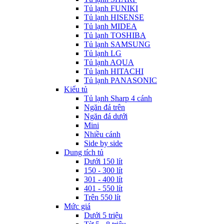
Tủ lạnh FUNIKI
Tủ lạnh HISENSE
Tủ lạnh MIDEA
Tủ lạnh TOSHIBA
Tủ lạnh SAMSUNG
Tủ lạnh LG
Tủ lạnh AQUA
Tủ lạnh HITACHI
Tủ lạnh PANASONIC
Kiểu tủ
Tủ lạnh Sharp 4 cánh
Ngăn đá trên
Ngăn đá dưới
Mini
Nhiều cánh
Side by side
Dung tích tủ
Dưới 150 lít
150 - 300 lít
301 - 400 lít
401 - 550 lít
Trên 550 lít
Mức giá
Dưới 5 triệu