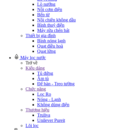
Lò nướng
Nồi cơm điện
Bếp từ
Nồi chiên không dầu
Bình thuỷ điện
Máy rửa chén bát
Thiết bị gia đình
Bình nóng lạnh
Quạt điều hoà
Quạt lửng
Máy lọc nước
Trở về
Kiểu dáng
Tủ đứng
Âm tủ
Để bàn - Treo tường
Chức năng
Lọc Ro
Nóng - Lạnh
Không dùng điện
Thương hiệu
Truliva
Unilever Pureit
Lõi lọc