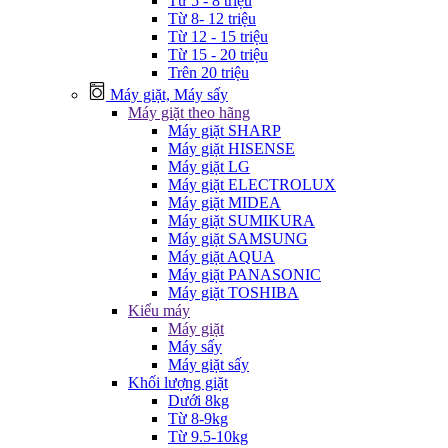
Từ 5 - 8 triệu
Từ 8- 12 triệu
Từ 12 - 15 triệu
Từ 15 - 20 triệu
Trên 20 triệu
Máy giặt, Máy sấy
Máy giặt theo hãng
Máy giặt SHARP
Máy giặt HISENSE
Máy giặt LG
Máy giặt ELECTROLUX
Máy giặt MIDEA
Máy giặt SUMIKURA
Máy giặt SAMSUNG
Máy giặt AQUA
Máy giặt PANASONIC
Máy giặt TOSHIBA
Kiểu máy
Máy giặt
Máy sấy
Máy giặt sấy
Khối lượng giặt
Dưới 8kg
Từ 8-9kg
Từ 9.5-10kg