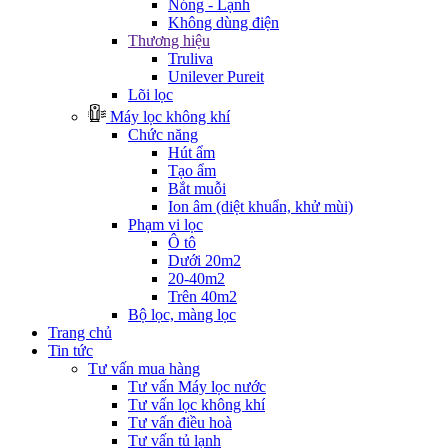
Nóng - Lạnh
Không dùng điện
Thương hiệu
Truliva
Unilever Pureit
Lõi lọc
Máy lọc không khí
Chức năng
Hút ẩm
Tạo ẩm
Bắt muỗi
Ion âm (diệt khuẩn, khử mùi)
Phạm vi lọc
Ô tô
Dưới 20m2
20-40m2
Trên 40m2
Bộ lọc, màng lọc
Trang chủ
Tin tức
Tư vấn mua hàng
Tư vấn Máy lọc nước
Tư vấn lọc không khí
Tư vấn điều hoà
Tư vấn tủ lạnh