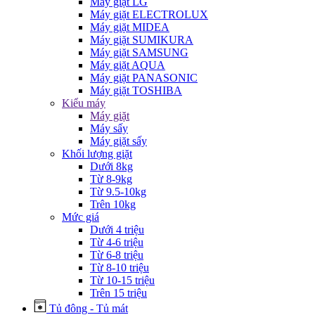
Máy giặt LG
Máy giặt ELECTROLUX
Máy giặt MIDEA
Máy giặt SUMIKURA
Máy giặt SAMSUNG
Máy giặt AQUA
Máy giặt PANASONIC
Máy giặt TOSHIBA
Kiểu máy
Máy giặt
Máy sấy
Máy giặt sấy
Khối lượng giặt
Dưới 8kg
Từ 8-9kg
Từ 9.5-10kg
Trên 10kg
Mức giá
Dưới 4 triệu
Từ 4-6 triệu
Từ 6-8 triệu
Từ 8-10 triệu
Từ 10-15 triệu
Trên 15 triệu
Tủ đông - Tủ mát