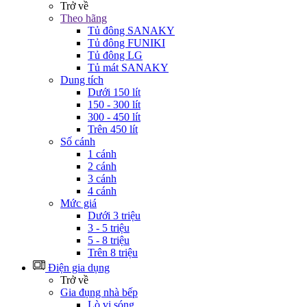
Trở về
Theo hãng
Tủ đông SANAKY
Tủ đông FUNIKI
Tủ đông LG
Tủ mát SANAKY
Dung tích
Dưới 150 lít
150 - 300 lít
300 - 450 lít
Trên 450 lít
Số cánh
1 cánh
2 cánh
3 cánh
4 cánh
Mức giá
Dưới 3 triệu
3 - 5 triệu
5 - 8 triệu
Trên 8 triệu
Điện gia dụng
Trở về
Gia đụng nhà bếp
Lò vi sóng