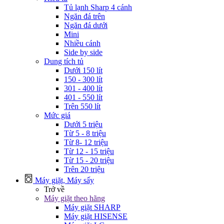
Tủ lạnh Sharp 4 cánh
Ngăn đá trên
Ngăn đá dưới
Mini
Nhiều cánh
Side by side
Dung tích tủ
Dưới 150 lít
150 - 300 lít
301 - 400 lít
401 - 550 lít
Trên 550 lít
Mức giá
Dưới 5 triệu
Từ 5 - 8 triệu
Từ 8- 12 triệu
Từ 12 - 15 triệu
Từ 15 - 20 triệu
Trên 20 triệu
Máy giặt, Máy sấy
Trở về
Máy giặt theo hãng
Máy giặt SHARP
Máy giặt HISENSE