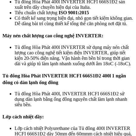
Tủ đông Hòa Phát 400l INVERTER HCFI 666S1Đ2 sản
xuất trên dây chuyền hiện đại của Italia.
Tiêu chuẩn chất lượng
ISO 9001:2015
Có thiết kế sang trọng hiện đại, nhỏ gọn tiết kiệm không gian.
Dễ dàng bài trí cùng thiết kế tổng thể căn phòng nơi đặt tủ.
Máy nén chất lượng cao công nghệ INVERTER:
Tủ đông Hòa Phát 400l INVERTER sử dụng máy nén chất
lượng cao công nghệ tiết kiệm điện INVERTER, giúp tiết
kiện 20-50% điện năng. Vận hành êm bền bỉ trong thời gian
dài và giúp tủ làm lạnh nhanh xuống dưới âm 18oC (-18oC).
Tủ đông Hòa Phát INVERTER HCFI 666S1Đ2 400l 1 ngăn
đông có dàn lạnh ống đồng
Tủ đông Hòa Phát 400l, INVERTER HCFI 666S1Đ2 sử
dụng dàn lạnh bằng ống đông nguyên chất làm lạnh nhanh
siêu bền.
Lớp cách nhiệt dầy:
Lớp cách nhiệt Polyurethane của Tủ đông 400l INVERTER
HCFI 666S1Đ2 dày 50mm đến 60mmm cách nhiệt hiệu quả,