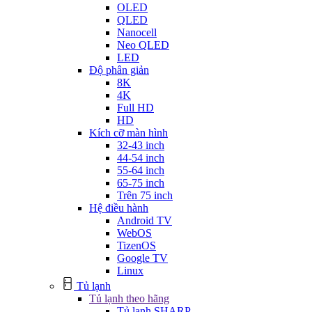
OLED
QLED
Nanocell
Neo QLED
LED
Độ phân giản
8K
4K
Full HD
HD
Kích cỡ màn hình
32-43 inch
44-54 inch
55-64 inch
65-75 inch
Trên 75 inch
Hệ điều hành
Android TV
WebOS
TizenOS
Google TV
Linux
Tủ lạnh
Tủ lạnh theo hãng
Tủ lạnh SHARP