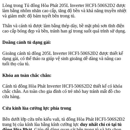
Lòng trong Tủ đông Hòa Phát 205L Inverter HCFI-506S2D2 được
làm bằng nhôm nhăn cao cấp, tăng độ bền và khả năng truyền nhiệt
và giảm mức độ bám tuyết bên trong tủ.
Thân và cánh tủ được làm bằng thép dày, bề mặt phủ sơn tĩnh điện
cao cấp bóng đẹp và bền, tránh han gỉ trong suốt quá trình sử dụng.
Doăng cánh tủ dạng gài:
Gioăng cánh tủ đông 205L Inverter HCFI-506S2Đ2 được thiết kế
dạng gài, có thể tháo ra giúp vệ sinh gioăng dễ dàng và nâng cao
tuổi thọ của tủ.
Khóa an toàn chắc chắn:
Cánh tủ đông Hòa Phát Inverter HCFI-506S2D2 thiết kế có khóa
chắc chắn. An toàn cho gia đình có trẻ nhỏ hay tránh mất đồ cho
cửa hàng.
Cửa kính lùa cường lực phía trong
Bên dưới lớp cửa trên kiểu vali, tủ đông Hòa Phát HCFI-506S2Đ2
trang bị của kính lùa bằng kính cường lực
duy nhất chỉ có tại tủ
đông Hòa Phát.
Giúp dễ dàng quan sát bên trong tủ và lựa chọn