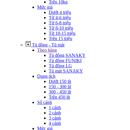
Trên 10kg
Mức giá
Dưới 4 triệu
Từ 4-6 triệu
Từ 6-8 triệu
Từ 8-10 triệu
Từ 10-15 triệu
Trên 15 triệu
Tủ đông - Tủ mát
Theo hãng
Tủ đông SANAKY
Tủ đông FUNIKI
Tủ đông LG
Tủ mát SANAKY
Dung tích
Dưới 150 lít
150 - 300 lít
300 - 450 lít
Trên 450 lít
Số cánh
1 cánh
2 cánh
3 cánh
4 cánh
Mức giá