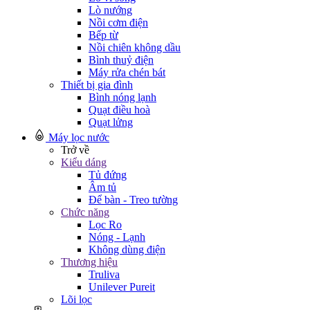
Lò nướng
Nồi cơm điện
Bếp từ
Nồi chiên không dầu
Bình thuỷ điện
Máy rửa chén bát
Thiết bị gia đình
Bình nóng lạnh
Quạt điều hoà
Quạt lửng
Máy lọc nước
Trở về
Kiểu dáng
Tủ đứng
Âm tủ
Để bàn - Treo tường
Chức năng
Lọc Ro
Nóng - Lạnh
Không dùng điện
Thương hiệu
Truliva
Unilever Pureit
Lõi lọc