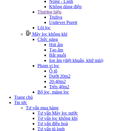
Nóng - Lạnh
Không dùng điện
Thương hiệu
Truliva
Unilever Pureit
Lõi lọc
Máy lọc không khí
Chức năng
Hút ẩm
Tạo ẩm
Bắt muỗi
Ion âm (diệt khuẩn, khử mùi)
Phạm vi lọc
Ô tô
Dưới 20m2
20-40m2
Trên 40m2
Bộ lọc, màng lọc
Trang chủ
Tin tức
Tư vấn mua hàng
Tư vấn Máy lọc nước
Tư vấn lọc không khí
Tư vấn điều hoà
Tư vấn tủ lạnh