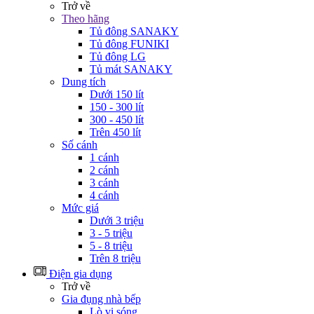
Trở về
Theo hãng
Tủ đông SANAKY
Tủ đông FUNIKI
Tủ đông LG
Tủ mát SANAKY
Dung tích
Dưới 150 lít
150 - 300 lít
300 - 450 lít
Trên 450 lít
Số cánh
1 cánh
2 cánh
3 cánh
4 cánh
Mức giá
Dưới 3 triệu
3 - 5 triệu
5 - 8 triệu
Trên 8 triệu
Điện gia dụng
Trở về
Gia đụng nhà bếp
Lò vi sóng