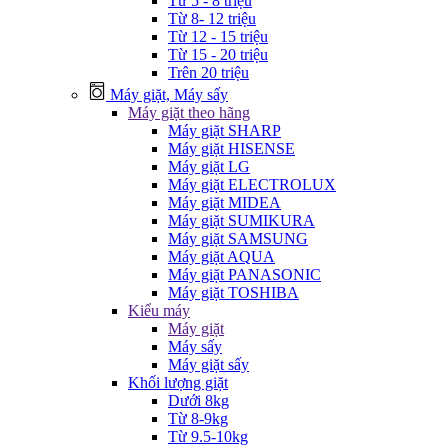
Từ 5 - 8 triệu
Từ 8- 12 triệu
Từ 12 - 15 triệu
Từ 15 - 20 triệu
Trên 20 triệu
Máy giặt, Máy sấy
Máy giặt theo hãng
Máy giặt SHARP
Máy giặt HISENSE
Máy giặt LG
Máy giặt ELECTROLUX
Máy giặt MIDEA
Máy giặt SUMIKURA
Máy giặt SAMSUNG
Máy giặt AQUA
Máy giặt PANASONIC
Máy giặt TOSHIBA
Kiểu máy
Máy giặt
Máy sấy
Máy giặt sấy
Khối lượng giặt
Dưới 8kg
Từ 8-9kg
Từ 9.5-10kg