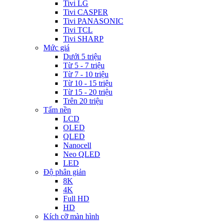
Tivi LG
Tivi CASPER
Tivi PANASONIC
Tivi TCL
Tivi SHARP
Mức giá
Dưới 5 triệu
Từ 5 - 7 triệu
Từ 7 - 10 triệu
Từ 10 - 15 triệu
Từ 15 - 20 triệu
Trên 20 triệu
Tấm nền
LCD
OLED
QLED
Nanocell
Neo QLED
LED
Độ phân giản
8K
4K
Full HD
HD
Kích cỡ màn hình