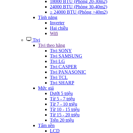
18000 BTU (Phòng 20-30m2)
24000 BTU (Phòng 30-40m2)
≥ 24000 BTU (Phòng >40m2)
Tính năng
Inverter
Hai chiều
Wifi
Tivi
Tivi theo hãng
Tivi SONY
Tivi SAMSUNG
Tivi LG
Tivi CASPER
Tivi PANASONIC
Tivi TCL
Tivi SHARP
Mức giá
Dưới 5 triệu
Từ 5 - 7 triệu
Từ 7 - 10 triệu
Từ 10 - 15 triệu
Từ 15 - 20 triệu
Trên 20 triệu
Tấm nền
LCD