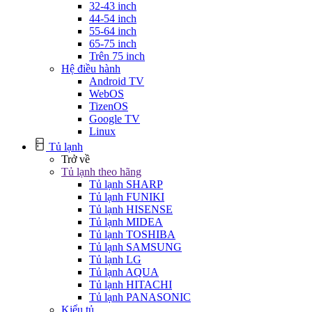
32-43 inch
44-54 inch
55-64 inch
65-75 inch
Trên 75 inch
Hệ điều hành
Android TV
WebOS
TizenOS
Google TV
Linux
Tủ lạnh
Trở về
Tủ lạnh theo hãng
Tủ lạnh SHARP
Tủ lạnh FUNIKI
Tủ lạnh HISENSE
Tủ lạnh MIDEA
Tủ lạnh TOSHIBA
Tủ lạnh SAMSUNG
Tủ lạnh LG
Tủ lạnh AQUA
Tủ lạnh HITACHI
Tủ lạnh PANASONIC
Kiểu tủ