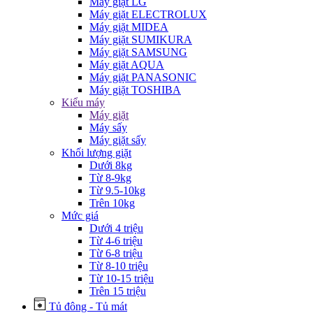
Máy giặt LG
Máy giặt ELECTROLUX
Máy giặt MIDEA
Máy giặt SUMIKURA
Máy giặt SAMSUNG
Máy giặt AQUA
Máy giặt PANASONIC
Máy giặt TOSHIBA
Kiểu máy
Máy giặt
Máy sấy
Máy giặt sấy
Khối lượng giặt
Dưới 8kg
Từ 8-9kg
Từ 9.5-10kg
Trên 10kg
Mức giá
Dưới 4 triệu
Từ 4-6 triệu
Từ 6-8 triệu
Từ 8-10 triệu
Từ 10-15 triệu
Trên 15 triệu
Tủ đông - Tủ mát