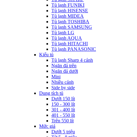
Tủ lạnh FUNIKI
Tủ lạnh HISENSE
Tủ lạnh MIDEA
Tủ lạnh TOSHIBA
Tủ lạnh SAMSUNG
Tủ lạnh LG
Tủ lạnh AQUA
Tủ lạnh HITACHI
Tủ lạnh PANASONIC
Kiểu tủ
Tủ lạnh Sharp 4 cánh
Ngăn đá trên
Ngăn đá dưới
Mini
Nhiều cánh
Side by side
Dung tích tủ
Dưới 150 lít
150 - 300 lít
301 - 400 lít
401 - 550 lít
Trên 550 lít
Mức giá
Dưới 5 triệu