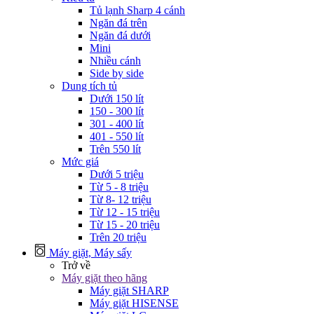
Tủ lạnh Sharp 4 cánh
Ngăn đá trên
Ngăn đá dưới
Mini
Nhiều cánh
Side by side
Dung tích tủ
Dưới 150 lít
150 - 300 lít
301 - 400 lít
401 - 550 lít
Trên 550 lít
Mức giá
Dưới 5 triệu
Từ 5 - 8 triệu
Từ 8- 12 triệu
Từ 12 - 15 triệu
Từ 15 - 20 triệu
Trên 20 triệu
Máy giặt, Máy sấy
Trở về
Máy giặt theo hãng
Máy giặt SHARP
Máy giặt HISENSE