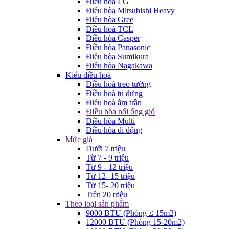
Điều hòa LG
Điều hòa Mitsubishi Heavy
Điều hòa Gree
Điều hoà TCL
Điều hòa Casper
Điều hòa Panasonic
Điều hòa Sumikura
Điều hòa Nagakawa
Kiểu điều hoà
Điều hoà treo tường
Điều hoà tủ đứng
Điều hoà âm trần
ĐIều hòa nối ống gió
Điều hòa Multi
Điều hòa di động
Mức giá
Dưới 7 triệu
Từ 7 - 9 triệu
Từ 9 - 12 triệu
Từ 12- 15 triệu
Từ 15- 20 triệu
Trên 20 triệu
Theo loại sản phẩm
9000 BTU (Phòng ≤ 15m2)
12000 BTU (Phòng 15-20m2)