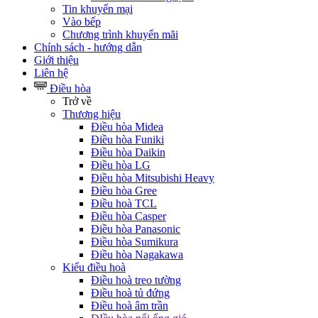
Tin khuyến mại
Vào bếp
Chương trình khuyến mãi
Chính sách - hướng dẫn
Giới thiệu
Liên hệ
Điều hòa
Trở về
Thương hiệu
Điều hòa Midea
Điều hòa Funiki
Điều hòa Daikin
Điều hòa LG
Điều hòa Mitsubishi Heavy
Điều hòa Gree
Điều hoà TCL
Điều hòa Casper
Điều hòa Panasonic
Điều hòa Sumikura
Điều hòa Nagakawa
Kiểu điều hoà
Điều hoà treo tường
Điều hoà tủ đứng
Điều hoà âm trần