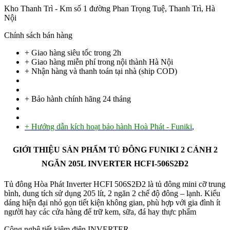
Kho Thanh Trì - Km số 1 đường Phan Trọng Tuệ, Thanh Trì, Hà
Nội
Chính sách bán hàng
+ Giao hàng siêu tốc trong
2h
+ Giao hàng miễn phí trong nội thành Hà Nội
+ Nhận hàng và thanh toán tại nhà
(ship COD)
+ Bảo hành chính hãng 24 tháng
+ Hướng dẫn kích hoạt bảo hành Hoà Phát - Funiki
,
GIỚI THIỆU SẢN PHẨM TỦ ĐÔNG FUNIKI 2 CÁNH 2
NGĂN 205L INVERTER HCFI-506S2Đ2
Tủ đông Hòa Phát Inverter HCFI 506S2Đ2 là tủ đông mini cỡ trung
bình, dung tích sử dụng 205 lít, 2 ngăn 2 chế độ đông – lạnh. Kiểu
dáng hiện đại nhỏ gọn tiết kiện không gian, phù hợp với gia đình ít
người hay các cửa hàng để trữ kem, sữa, đá hay thực phẩm
Công nghệ tiết kiệm điện INVERTER