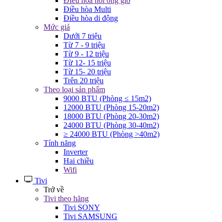
ĐIều hòa nối ống gió
Điều hòa Multi
Điều hòa di động
Mức giá
Dưới 7 triệu
Từ 7 - 9 triệu
Từ 9 - 12 triệu
Từ 12- 15 triệu
Từ 15- 20 triệu
Trên 20 triệu
Theo loại sản phẩm
9000 BTU (Phòng ≤ 15m2)
12000 BTU (Phòng 15-20m2)
18000 BTU (Phòng 20-30m2)
24000 BTU (Phòng 30-40m2)
≥ 24000 BTU (Phòng >40m2)
Tính năng
Inverter
Hai chiều
Wifi
Tivi
Trở về
Tivi theo hãng
Tivi SONY
Tivi SAMSUNG