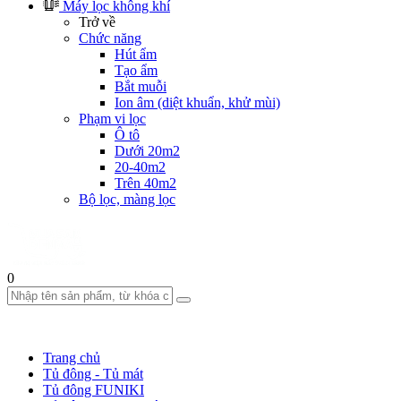
Máy lọc không khí
Trở về
Chức năng
Hút ẩm
Tạo ẩm
Bắt muỗi
Ion âm (diệt khuẩn, khử mùi)
Phạm vi lọc
Ô tô
Dưới 20m2
20-40m2
Trên 40m2
Bộ lọc, màng lọc
0
Trang chủ
Tủ đông - Tủ mát
Tủ đông FUNIKI