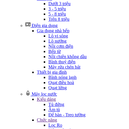
Dưới 3 triệu
3 - 5 triệu
5 - 8 triệu
Trên 8 triệu
Điện gia dụng
Gia đụng nhà bếp
Lò vi sóng
Lò nướng
Nồi cơm điện
Bếp từ
Nồi chiên không dầu
Bình thuỷ điện
Máy rửa chén bát
Thiết bị gia đình
Bình nóng lạnh
Quạt điều hoà
Quạt lửng
Máy lọc nước
Kiểu dáng
Tủ đứng
Âm tủ
Để bàn - Treo tường
Chức năng
Lọc Ro