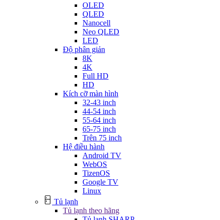
OLED
QLED
Nanocell
Neo QLED
LED
Độ phân giản
8K
4K
Full HD
HD
Kích cỡ màn hình
32-43 inch
44-54 inch
55-64 inch
65-75 inch
Trên 75 inch
Hệ điều hành
Android TV
WebOS
TizenOS
Google TV
Linux
Tủ lạnh
Tủ lạnh theo hãng
Tủ lạnh SHARP