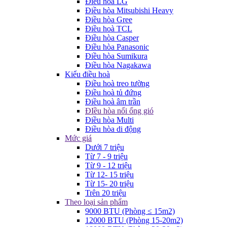
Điều hòa LG
Điều hòa Mitsubishi Heavy
Điều hòa Gree
Điều hoà TCL
Điều hòa Casper
Điều hòa Panasonic
Điều hòa Sumikura
Điều hòa Nagakawa
Kiểu điều hoà
Điều hoà treo tường
Điều hoà tủ đứng
Điều hoà âm trần
ĐIều hòa nối ống gió
Điều hòa Multi
Điều hòa di động
Mức giá
Dưới 7 triệu
Từ 7 - 9 triệu
Từ 9 - 12 triệu
Từ 12- 15 triệu
Từ 15- 20 triệu
Trên 20 triệu
Theo loại sản phẩm
9000 BTU (Phòng ≤ 15m2)
12000 BTU (Phòng 15-20m2)