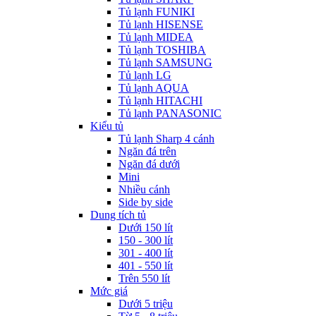
Tủ lạnh FUNIKI
Tủ lạnh HISENSE
Tủ lạnh MIDEA
Tủ lạnh TOSHIBA
Tủ lạnh SAMSUNG
Tủ lạnh LG
Tủ lạnh AQUA
Tủ lạnh HITACHI
Tủ lạnh PANASONIC
Kiểu tủ
Tủ lạnh Sharp 4 cánh
Ngăn đá trên
Ngăn đá dưới
Mini
Nhiều cánh
Side by side
Dung tích tủ
Dưới 150 lít
150 - 300 lít
301 - 400 lít
401 - 550 lít
Trên 550 lít
Mức giá
Dưới 5 triệu