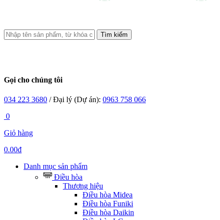
Tìm kiếm
Gọi cho chúng tôi
034 223 3680
/ Đại lý (Dự án):
0963 758 066
0
Giỏ hàng
0.00đ
Danh mục sản phẩm
Điều hòa
Thương hiệu
Điều hòa Midea
Điều hòa Funiki
Điều hòa Daikin