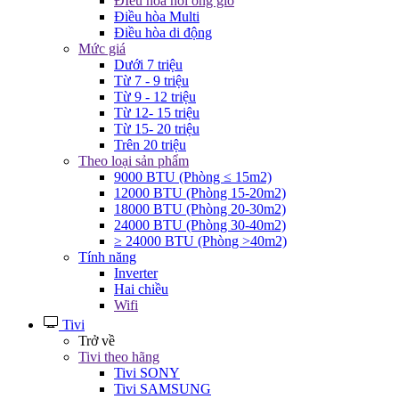
ĐIều hòa nối ống gió
Điều hòa Multi
Điều hòa di động
Mức giá
Dưới 7 triệu
Từ 7 - 9 triệu
Từ 9 - 12 triệu
Từ 12- 15 triệu
Từ 15- 20 triệu
Trên 20 triệu
Theo loại sản phẩm
9000 BTU (Phòng ≤ 15m2)
12000 BTU (Phòng 15-20m2)
18000 BTU (Phòng 20-30m2)
24000 BTU (Phòng 30-40m2)
≥ 24000 BTU (Phòng >40m2)
Tính năng
Inverter
Hai chiều
Wifi
Tivi
Trở về
Tivi theo hãng
Tivi SONY
Tivi SAMSUNG