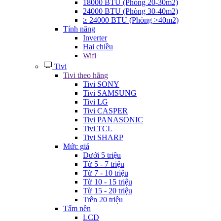
18000 BTU (Phòng 20-30m2)
24000 BTU (Phòng 30-40m2)
≥ 24000 BTU (Phòng >40m2)
Tính năng
Inverter
Hai chiều
Wifi
Tivi
Tivi theo hãng
Tivi SONY
Tivi SAMSUNG
Tivi LG
Tivi CASPER
Tivi PANASONIC
Tivi TCL
Tivi SHARP
Mức giá
Dưới 5 triệu
Từ 5 - 7 triệu
Từ 7 - 10 triệu
Từ 10 - 15 triệu
Từ 15 - 20 triệu
Trên 20 triệu
Tấm nền
LCD