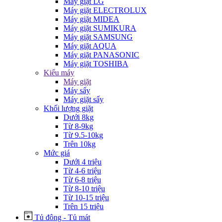
Máy giặt LG
Máy giặt ELECTROLUX
Máy giặt MIDEA
Máy giặt SUMIKURA
Máy giặt SAMSUNG
Máy giặt AQUA
Máy giặt PANASONIC
Máy giặt TOSHIBA
Kiểu máy
Máy giặt
Máy sấy
Máy giặt sấy
Khối lượng giặt
Dưới 8kg
Từ 8-9kg
Từ 9.5-10kg
Trên 10kg
Mức giá
Dưới 4 triệu
Từ 4-6 triệu
Từ 6-8 triệu
Từ 8-10 triệu
Từ 10-15 triệu
Trên 15 triệu
Tủ đông - Tủ mát