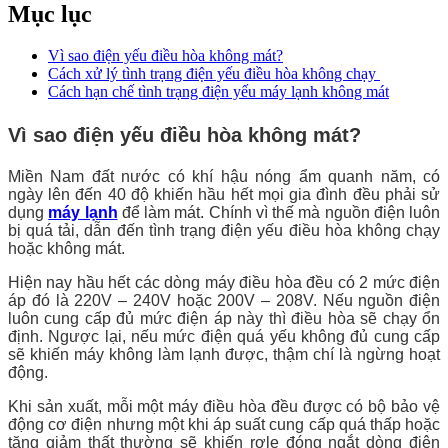
Mục lục
Vì sao điện yếu điều hòa không mát?
Cách xử lý tình trạng điện yếu điều hòa không chạy
Cách hạn chế tình trạng điện yếu máy lạnh không mát
Vì sao điện yếu điều hòa không mát?
Miền Nam đất nước có khí hậu nóng ẩm quanh năm, có
ngày lên đến 40 độ khiến hầu hết mọi gia đình đều phải sử
dụng
máy lạnh
để làm mát. Chính vì thế mà nguồn điện luôn
bị quá tải, dẫn đến tình trạng điện yếu điều hòa không chạy
hoặc không mát.
Hiện nay hầu hết các dòng máy điều hòa đều có 2 mức điện
áp đó là 220V – 240V hoặc 200V – 208V. Nếu nguồn điện
luôn cung cấp đủ mức điện áp này thì điều hòa sẽ chạy ổn
định. Ngược lại, nếu mức điện quá yếu không đủ cung cấp
sẽ khiến máy không làm lạnh được, thậm chí là ngừng hoạt
động.
Khi sản xuất, mỗi một máy điều hòa đều được có bộ bảo vệ
động cơ điện nhưng một khi áp suất cung cấp quá thấp hoặc
tăng giảm thất thường sẽ khiến rơle đóng ngắt dòng điện