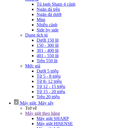
Tủ lạnh Sharp 4 cánh
Ngăn đá trên
Ngăn đá dưới
Mini
Nhiều cánh
Side by side
Dung tích tủ
Dưới 150 lít
150 - 300 lít
301 - 400 lít
401 - 550 lít
Trên 550 lít
Mức giá
Dưới 5 triệu
Từ 5 - 8 triệu
Từ 8- 12 triệu
Từ 12 - 15 triệu
Từ 15 - 20 triệu
Trên 20 triệu
Máy giặt, Máy sấy
Trở về
Máy giặt theo hãng
Máy giặt SHARP
Máy giặt HISENSE