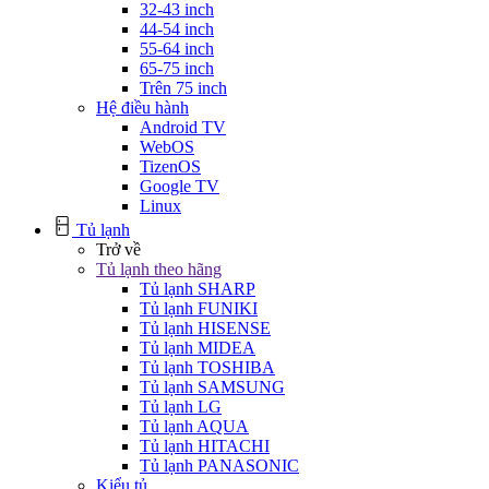
32-43 inch
44-54 inch
55-64 inch
65-75 inch
Trên 75 inch
Hệ điều hành
Android TV
WebOS
TizenOS
Google TV
Linux
Tủ lạnh
Trở về
Tủ lạnh theo hãng
Tủ lạnh SHARP
Tủ lạnh FUNIKI
Tủ lạnh HISENSE
Tủ lạnh MIDEA
Tủ lạnh TOSHIBA
Tủ lạnh SAMSUNG
Tủ lạnh LG
Tủ lạnh AQUA
Tủ lạnh HITACHI
Tủ lạnh PANASONIC
Kiểu tủ