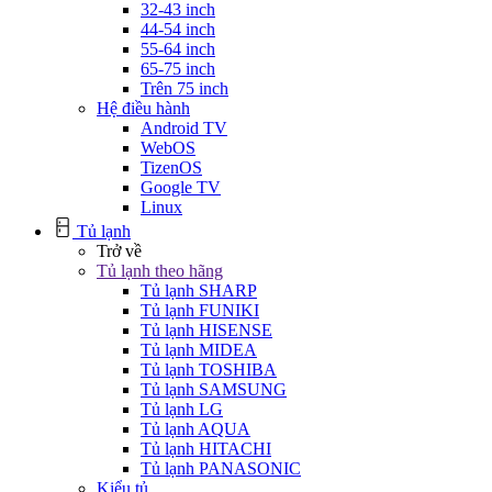
32-43 inch
44-54 inch
55-64 inch
65-75 inch
Trên 75 inch
Hệ điều hành
Android TV
WebOS
TizenOS
Google TV
Linux
Tủ lạnh
Trở về
Tủ lạnh theo hãng
Tủ lạnh SHARP
Tủ lạnh FUNIKI
Tủ lạnh HISENSE
Tủ lạnh MIDEA
Tủ lạnh TOSHIBA
Tủ lạnh SAMSUNG
Tủ lạnh LG
Tủ lạnh AQUA
Tủ lạnh HITACHI
Tủ lạnh PANASONIC
Kiểu tủ