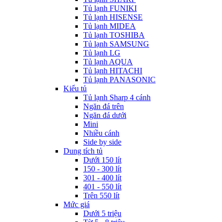
Tủ lạnh FUNIKI
Tủ lạnh HISENSE
Tủ lạnh MIDEA
Tủ lạnh TOSHIBA
Tủ lạnh SAMSUNG
Tủ lạnh LG
Tủ lạnh AQUA
Tủ lạnh HITACHI
Tủ lạnh PANASONIC
Kiểu tủ
Tủ lạnh Sharp 4 cánh
Ngăn đá trên
Ngăn đá dưới
Mini
Nhiều cánh
Side by side
Dung tích tủ
Dưới 150 lít
150 - 300 lít
301 - 400 lít
401 - 550 lít
Trên 550 lít
Mức giá
Dưới 5 triệu