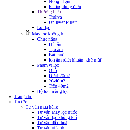
Nóng - Lạnh
Không dùng điện
Thương hiệu
Truliva
Unilever Pureit
Lõi lọc
Máy lọc không khí
Chức năng
Hút ẩm
Tạo ẩm
Bắt muỗi
Ion âm (diệt khuẩn, khử mùi)
Phạm vi lọc
Ô tô
Dưới 20m2
20-40m2
Trên 40m2
Bộ lọc, màng lọc
Trang chủ
Tin tức
Tư vấn mua hàng
Tư vấn Máy lọc nước
Tư vấn lọc không khí
Tư vấn điều hoà
Tư vấn tủ lạnh