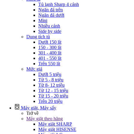
Tủ lạnh Sharp 4 cánh
Ngăn đá trên
Ngăn đá dưới
Mini
Nhiều cánh
Side by side
Dung tích tủ
Dưới 150 lít
150 - 300 lít
301 - 400 lít
401 - 550 lít
Trên 550 lít
Mức giá
Dưới 5 triệu
Từ 5 - 8 triệu
Từ 8- 12 triệu
Từ 12 - 15 triệu
Từ 15 - 20 triệu
Trên 20 triệu
Máy giặt, Máy sấy
Trở về
Máy giặt theo hãng
Máy giặt SHARP
Máy giặt HISENSE