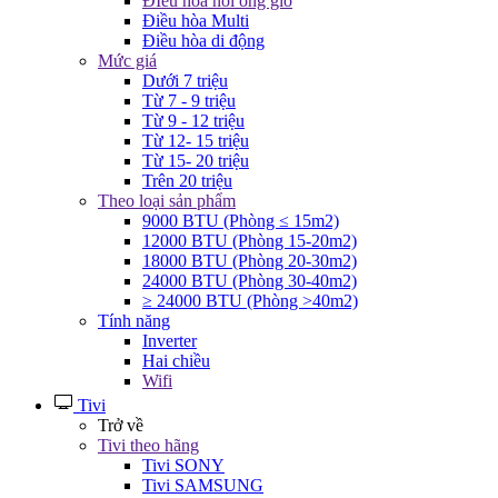
ĐIều hòa nối ống gió
Điều hòa Multi
Điều hòa di động
Mức giá
Dưới 7 triệu
Từ 7 - 9 triệu
Từ 9 - 12 triệu
Từ 12- 15 triệu
Từ 15- 20 triệu
Trên 20 triệu
Theo loại sản phẩm
9000 BTU (Phòng ≤ 15m2)
12000 BTU (Phòng 15-20m2)
18000 BTU (Phòng 20-30m2)
24000 BTU (Phòng 30-40m2)
≥ 24000 BTU (Phòng >40m2)
Tính năng
Inverter
Hai chiều
Wifi
Tivi
Trở về
Tivi theo hãng
Tivi SONY
Tivi SAMSUNG