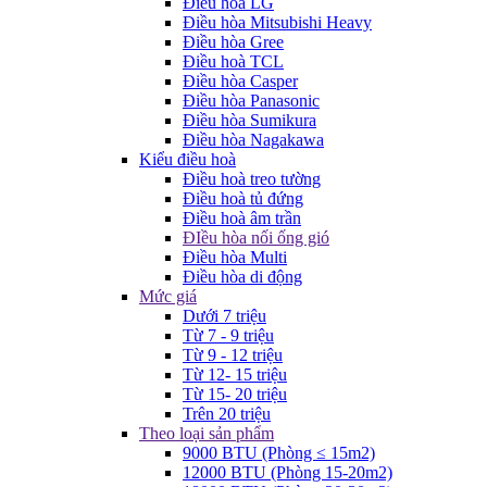
Điều hòa LG
Điều hòa Mitsubishi Heavy
Điều hòa Gree
Điều hoà TCL
Điều hòa Casper
Điều hòa Panasonic
Điều hòa Sumikura
Điều hòa Nagakawa
Kiểu điều hoà
Điều hoà treo tường
Điều hoà tủ đứng
Điều hoà âm trần
ĐIều hòa nối ống gió
Điều hòa Multi
Điều hòa di động
Mức giá
Dưới 7 triệu
Từ 7 - 9 triệu
Từ 9 - 12 triệu
Từ 12- 15 triệu
Từ 15- 20 triệu
Trên 20 triệu
Theo loại sản phẩm
9000 BTU (Phòng ≤ 15m2)
12000 BTU (Phòng 15-20m2)