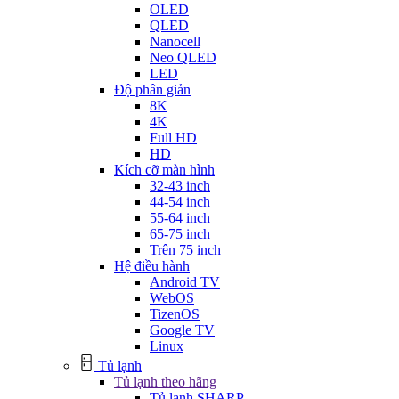
OLED
QLED
Nanocell
Neo QLED
LED
Độ phân giản
8K
4K
Full HD
HD
Kích cỡ màn hình
32-43 inch
44-54 inch
55-64 inch
65-75 inch
Trên 75 inch
Hệ điều hành
Android TV
WebOS
TizenOS
Google TV
Linux
Tủ lạnh
Tủ lạnh theo hãng
Tủ lạnh SHARP