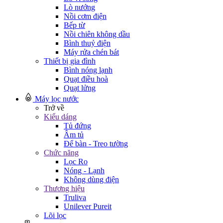
Lò nướng
Nồi cơm điện
Bếp từ
Nồi chiên không dầu
Bình thuỷ điện
Máy rửa chén bát
Thiết bị gia đình
Bình nóng lạnh
Quạt điều hoà
Quạt lửng
Máy lọc nước
Trở về
Kiểu dáng
Tủ đứng
Âm tủ
Để bàn - Treo tường
Chức năng
Lọc Ro
Nóng - Lạnh
Không dùng điện
Thương hiệu
Truliva
Unilever Pureit
Lõi lọc