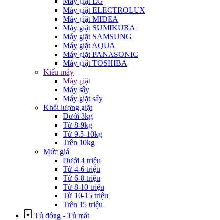
Máy giặt LG
Máy giặt ELECTROLUX
Máy giặt MIDEA
Máy giặt SUMIKURA
Máy giặt SAMSUNG
Máy giặt AQUA
Máy giặt PANASONIC
Máy giặt TOSHIBA
Kiểu máy
Máy giặt
Máy sấy
Máy giặt sấy
Khối lượng giặt
Dưới 8kg
Từ 8-9kg
Từ 9.5-10kg
Trên 10kg
Mức giá
Dưới 4 triệu
Từ 4-6 triệu
Từ 6-8 triệu
Từ 8-10 triệu
Từ 10-15 triệu
Trên 15 triệu
Tủ đông - Tủ mát