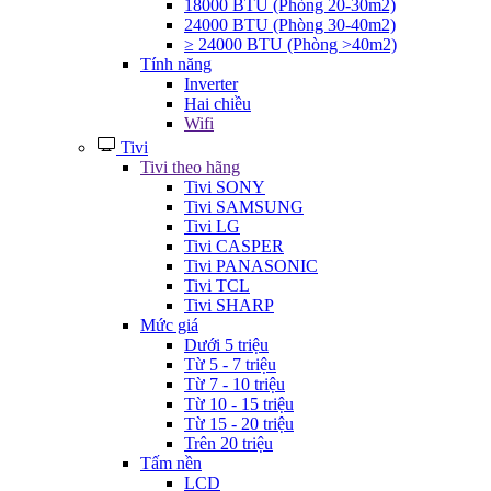
18000 BTU (Phòng 20-30m2)
24000 BTU (Phòng 30-40m2)
≥ 24000 BTU (Phòng >40m2)
Tính năng
Inverter
Hai chiều
Wifi
Tivi
Tivi theo hãng
Tivi SONY
Tivi SAMSUNG
Tivi LG
Tivi CASPER
Tivi PANASONIC
Tivi TCL
Tivi SHARP
Mức giá
Dưới 5 triệu
Từ 5 - 7 triệu
Từ 7 - 10 triệu
Từ 10 - 15 triệu
Từ 15 - 20 triệu
Trên 20 triệu
Tấm nền
LCD