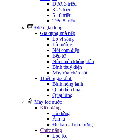
Dưới 3 triệu
3 - 5 triệu
5 - 8 triệu
Trên 8 triệu
Điện gia dụng
Gia đụng nhà bếp
Lò vi sóng
Lò nướng
Nồi cơm điện
Bếp từ
Nồi chiên không dầu
Bình thuỷ điện
Máy rửa chén bát
Thiết bị gia đình
Bình nóng lạnh
Quạt điều hoà
Quạt lửng
Máy lọc nước
Kiểu dáng
Tủ đứng
Âm tủ
Để bàn - Treo tường
Chức năng
Lọc Ro