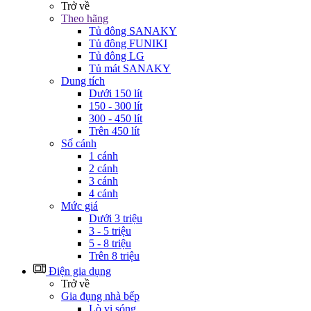
Trở về
Theo hãng
Tủ đông SANAKY
Tủ đông FUNIKI
Tủ đông LG
Tủ mát SANAKY
Dung tích
Dưới 150 lít
150 - 300 lít
300 - 450 lít
Trên 450 lít
Số cánh
1 cánh
2 cánh
3 cánh
4 cánh
Mức giá
Dưới 3 triệu
3 - 5 triệu
5 - 8 triệu
Trên 8 triệu
Điện gia dụng
Trở về
Gia đụng nhà bếp
Lò vi sóng