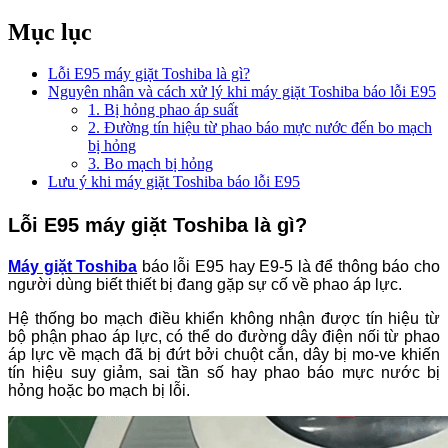
Mục lục
Lỗi E95 máy giặt Toshiba là gì?
Nguyên nhân và cách xử lý khi máy giặt Toshiba báo lỗi E95
1. Bị hỏng phao áp suất
2. Đường tín hiệu từ phao báo mực nước đến bo mạch
bị hỏng
3. Bo mạch bị hỏng
Lưu ý khi máy giặt Toshiba báo lỗi E95
Lỗi E95 máy giặt Toshiba là gì?
Máy giặt Toshiba
báo lỗi E95 hay E9-5 là để thông báo cho
người dùng biết thiết bị đang gặp sự cố về phao áp lực.
Hệ thống bo mạch điều khiển không nhận được tín hiệu từ
bộ phận phao áp lực, có thể do đường dây điện nối từ phao
áp lực về mạch đã bị đứt bởi chuột cắn, dây bị mo-ve khiến
tín hiệu suy giảm, sai tần số hay phao báo mực nước bị
hỏng hoặc bo mạch bị lỗi.