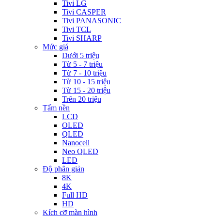
Tivi LG
Tivi CASPER
Tivi PANASONIC
Tivi TCL
Tivi SHARP
Mức giá
Dưới 5 triệu
Từ 5 - 7 triệu
Từ 7 - 10 triệu
Từ 10 - 15 triệu
Từ 15 - 20 triệu
Trên 20 triệu
Tấm nền
LCD
OLED
QLED
Nanocell
Neo QLED
LED
Độ phân giản
8K
4K
Full HD
HD
Kích cỡ màn hình