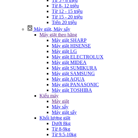
Từ 5 - 8 triệu
Từ 8- 12 triệu
Từ 12 - 15 triệu
Từ 15 - 20 triệu
Trên 20 triệu
Máy giặt, Máy sấy
Máy giặt theo hãng
Máy giặt SHARP
Máy giặt HISENSE
Máy giặt LG
Máy giặt ELECTROLUX
Máy giặt MIDEA
Máy giặt SUMIKURA
Máy giặt SAMSUNG
Máy giặt AQUA
Máy giặt PANASONIC
Máy giặt TOSHIBA
Kiểu máy
Máy giặt
Máy sấy
Máy giặt sấy
Khối lượng giặt
Dưới 8kg
Từ 8-9kg
Từ 9.5-10kg