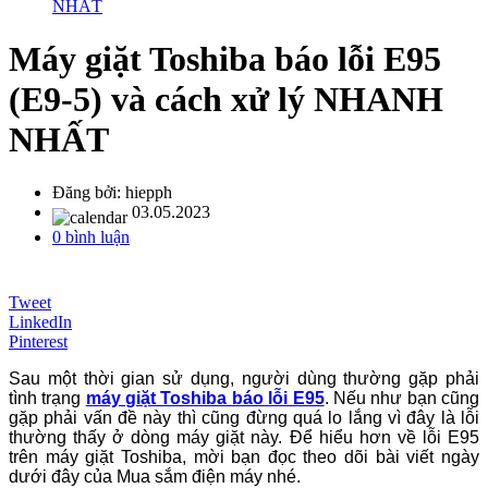
NHẤT
Máy giặt Toshiba báo lỗi E95
(E9-5) và cách xử lý NHANH
NHẤT
Đăng bởi:
hiepph
03.05.2023
0 bình luận
Tweet
LinkedIn
Pinterest
Sau một thời gian sử dụng, người dùng thường gặp phải
tình trạng
máy giặt Toshiba báo lỗi E95
. Nếu như bạn cũng
gặp phải vấn đề này thì cũng đừng quá lo lắng vì đây là lỗi
thường thấy ở dòng máy giặt này. Để hiểu hơn về lỗi E95
trên máy giặt Toshiba, mời bạn đọc theo dõi bài viết ngày
dưới đây của Mua sắm điện máy nhé.