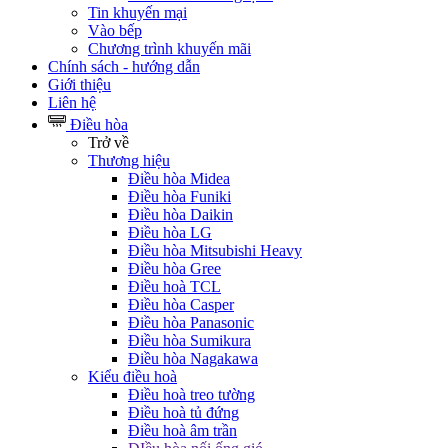
Tin khuyến mại
Vào bếp
Chương trình khuyến mãi
Chính sách - hướng dẫn
Giới thiệu
Liên hệ
Điều hòa
Trở về
Thương hiệu
Điều hòa Midea
Điều hòa Funiki
Điều hòa Daikin
Điều hòa LG
Điều hòa Mitsubishi Heavy
Điều hòa Gree
Điều hoà TCL
Điều hòa Casper
Điều hòa Panasonic
Điều hòa Sumikura
Điều hòa Nagakawa
Kiểu điều hoà
Điều hoà treo tường
Điều hoà tủ đứng
Điều hoà âm trần