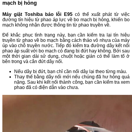
mạch bị hỏng
Máy giặt Toshiba báo lỗi E95
có thể xuất phát từ việc
đường tín hiệu từ phao áp lực về bo mạch bị hỏng, khiến bo
mạch không nhận được thông tin từ phao truyền về.
Để khắc phục tình trạng này, bạn cần kiểm tra lại tín hiệu
truyền từ phao về bo mạch bằng cách tháo vỏ nhựa của máy
úp vào chỗ truyền nước. Tiếp đó kiểm tra đường dây kết nối
phao áp suất với bo mạch có đang bị đứt hay không. Bới sau
một thời gian dài sử dụng, chuột hoặc gián có thể làm tổ ở
bên trong và cắn đứt dây nối.
Nếu dây bị đứt, bạn chỉ cần nối dây lại theo từng màu.
Thay thế bằng dây nối mới nếu chúng đã hư hỏng quá
nặng. Sau khi kết nối thành công, bạn cần kiểm tra xem
phao đã có điện dẫn vào chưa.