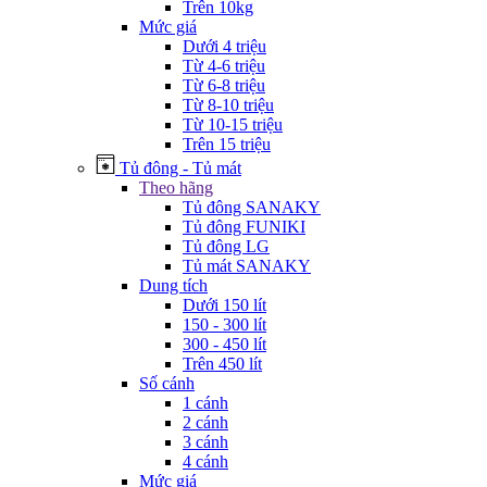
Trên 10kg
Mức giá
Dưới 4 triệu
Từ 4-6 triệu
Từ 6-8 triệu
Từ 8-10 triệu
Từ 10-15 triệu
Trên 15 triệu
Tủ đông - Tủ mát
Theo hãng
Tủ đông SANAKY
Tủ đông FUNIKI
Tủ đông LG
Tủ mát SANAKY
Dung tích
Dưới 150 lít
150 - 300 lít
300 - 450 lít
Trên 450 lít
Số cánh
1 cánh
2 cánh
3 cánh
4 cánh
Mức giá