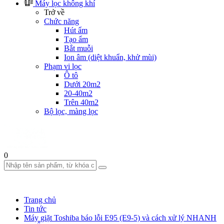
Máy lọc không khí
Trở về
Chức năng
Hút ẩm
Tạo ẩm
Bắt muỗi
Ion âm (diệt khuẩn, khử mùi)
Phạm vi lọc
Ô tô
Dưới 20m2
20-40m2
Trên 40m2
Bộ lọc, màng lọc
0
Trang chủ
Tin tức
Máy giặt Toshiba báo lỗi E95 (E9-5) và cách xử lý NHANH