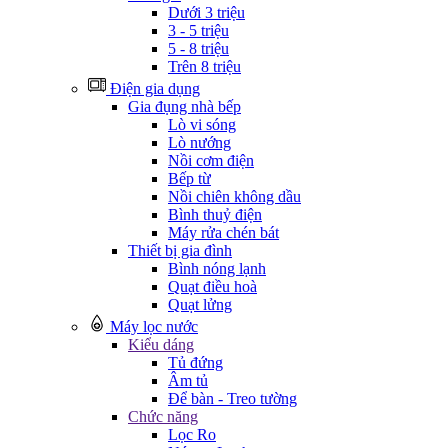
Dưới 3 triệu
3 - 5 triệu
5 - 8 triệu
Trên 8 triệu
Điện gia dụng
Gia đụng nhà bếp
Lò vi sóng
Lò nướng
Nồi cơm điện
Bếp từ
Nồi chiên không dầu
Bình thuỷ điện
Máy rửa chén bát
Thiết bị gia đình
Bình nóng lạnh
Quạt điều hoà
Quạt lửng
Máy lọc nước
Kiểu dáng
Tủ đứng
Âm tủ
Để bàn - Treo tường
Chức năng
Lọc Ro