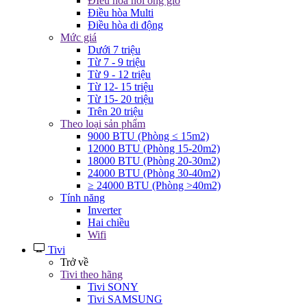
ĐIều hòa nối ống gió
Điều hòa Multi
Điều hòa di động
Mức giá
Dưới 7 triệu
Từ 7 - 9 triệu
Từ 9 - 12 triệu
Từ 12- 15 triệu
Từ 15- 20 triệu
Trên 20 triệu
Theo loại sản phẩm
9000 BTU (Phòng ≤ 15m2)
12000 BTU (Phòng 15-20m2)
18000 BTU (Phòng 20-30m2)
24000 BTU (Phòng 30-40m2)
≥ 24000 BTU (Phòng >40m2)
Tính năng
Inverter
Hai chiều
Wifi
Tivi
Trở về
Tivi theo hãng
Tivi SONY
Tivi SAMSUNG