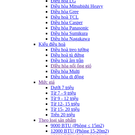
Điều hòa LG
Điều hòa Mitsubishi Heavy
Điều hòa Gree
Điều hoà TCL
Điều hòa Casper
Điều hòa Panasonic
Điều hòa Sumikura
Điều hòa Nagakawa
Kiểu điều hoà
Điều hoà treo tường
Điều hoà tủ đứng
Điều hoà âm trần
ĐIều hòa nối ống gió
Điều hòa Multi
Điều hòa di động
Mức giá
Dưới 7 triệu
Từ 7 - 9 triệu
Từ 9 - 12 triệu
Từ 12- 15 triệu
Từ 15- 20 triệu
Trên 20 triệu
Theo loại sản phẩm
9000 BTU (Phòng ≤ 15m2)
12000 BTU (Phòng 15-20m2)