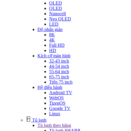
OLED
QLED
Nanocell
Neo QLED
LED
Độ phân giản
8K
4K
Full HD
HD
Kích cỡ màn hình
32-43 inch
44-54 inch
55-64 inch
65-75 inch
Trên 75 inch
Hệ điều hành
Android TV
WebOS
TizenOS
Google TV
Linux
Tủ lạnh
Tủ lạnh theo hãng
Tủ lạnh SHARP