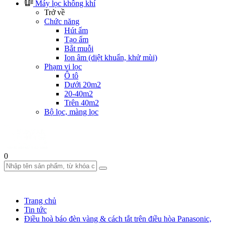
Máy lọc không khí
Trở về
Chức năng
Hút ẩm
Tạo ẩm
Bắt muỗi
Ion âm (diệt khuẩn, khử mùi)
Phạm vi lọc
Ô tô
Dưới 20m2
20-40m2
Trên 40m2
Bộ lọc, màng lọc
0
Trang chủ
Tin tức
Điều hoà báo đèn vàng & cách tắt trên điều hòa Panasonic,