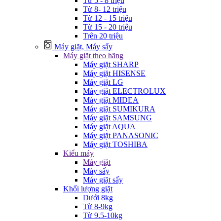
Từ 5 - 8 triệu
Từ 8- 12 triệu
Từ 12 - 15 triệu
Từ 15 - 20 triệu
Trên 20 triệu
Máy giặt, Máy sấy
Máy giặt theo hãng
Máy giặt SHARP
Máy giặt HISENSE
Máy giặt LG
Máy giặt ELECTROLUX
Máy giặt MIDEA
Máy giặt SUMIKURA
Máy giặt SAMSUNG
Máy giặt AQUA
Máy giặt PANASONIC
Máy giặt TOSHIBA
Kiểu máy
Máy giặt
Máy sấy
Máy giặt sấy
Khối lượng giặt
Dưới 8kg
Từ 8-9kg
Từ 9.5-10kg