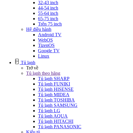
32-43 inch
44-54 inch
55-64 inch
65-75 inch
Trên 75 inch
Hệ điều hành
Android TV
WebOS
TizenOS
Google TV
Linux
Tủ lạnh
Trở về
Tủ lạnh theo hãng
Tủ lạnh SHARP
Tủ lạnh FUNIKI
Tủ lạnh HISENSE
Tủ lạnh MIDEA
Tủ lạnh TOSHIBA
Tủ lạnh SAMSUNG
Tủ lạnh LG
Tủ lạnh AQUA
Tủ lạnh HITACHI
Tủ lạnh PANASONIC
Kiểu tủ