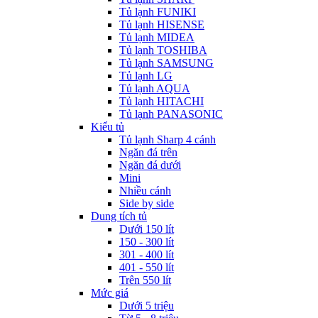
Tủ lạnh FUNIKI
Tủ lạnh HISENSE
Tủ lạnh MIDEA
Tủ lạnh TOSHIBA
Tủ lạnh SAMSUNG
Tủ lạnh LG
Tủ lạnh AQUA
Tủ lạnh HITACHI
Tủ lạnh PANASONIC
Kiểu tủ
Tủ lạnh Sharp 4 cánh
Ngăn đá trên
Ngăn đá dưới
Mini
Nhiều cánh
Side by side
Dung tích tủ
Dưới 150 lít
150 - 300 lít
301 - 400 lít
401 - 550 lít
Trên 550 lít
Mức giá
Dưới 5 triệu