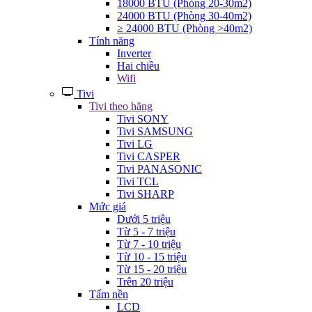
18000 BTU (Phòng 20-30m2)
24000 BTU (Phòng 30-40m2)
≥ 24000 BTU (Phòng >40m2)
Tính năng
Inverter
Hai chiều
Wifi
Tivi
Tivi theo hãng
Tivi SONY
Tivi SAMSUNG
Tivi LG
Tivi CASPER
Tivi PANASONIC
Tivi TCL
Tivi SHARP
Mức giá
Dưới 5 triệu
Từ 5 - 7 triệu
Từ 7 - 10 triệu
Từ 10 - 15 triệu
Từ 15 - 20 triệu
Trên 20 triệu
Tấm nền
LCD