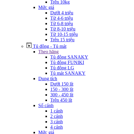
Trên 10kg
Mức giá
Dưới 4 triệu
Từ 4-6 triệu
Từ 6-8 triệu
Từ 8-10 triệu
Từ 10-15 triệu
Trên 15 triệu
Tủ đông - Tủ mát
Theo hãng
Tủ đông SANAKY
Tủ đông FUNIKI
Tủ đông LG
Tủ mát SANAKY
Dung tích
Dưới 150 lít
150 - 300 lít
300 - 450 lít
Trên 450 lít
Số cánh
1 cánh
2 cánh
3 cánh
4 cánh
Mức giá