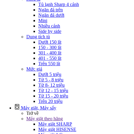
Tủ lạnh Sharp 4 cánh
Ngăn đá trên
Ngăn đá dưới
Mini
Nhiều cánh
Side by side
Dung tích tủ
Dưới 150 lít
150 - 300 lít
301 - 400 lít
401 - 550 lít
Trên 550 lít
Mức giá
Dưới 5 triệu
Từ 5 - 8 triệu
Từ 8- 12 triệu
Từ 12 - 15 triệu
Từ 15 - 20 triệu
Trên 20 triệu
Máy giặt, Máy sấy
Trở về
Máy giặt theo hãng
Máy giặt SHARP
Máy giặt HISENSE