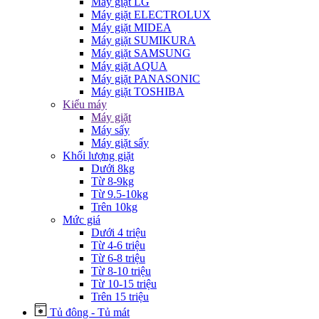
Máy giặt LG
Máy giặt ELECTROLUX
Máy giặt MIDEA
Máy giặt SUMIKURA
Máy giặt SAMSUNG
Máy giặt AQUA
Máy giặt PANASONIC
Máy giặt TOSHIBA
Kiểu máy
Máy giặt
Máy sấy
Máy giặt sấy
Khối lượng giặt
Dưới 8kg
Từ 8-9kg
Từ 9.5-10kg
Trên 10kg
Mức giá
Dưới 4 triệu
Từ 4-6 triệu
Từ 6-8 triệu
Từ 8-10 triệu
Từ 10-15 triệu
Trên 15 triệu
Tủ đông - Tủ mát