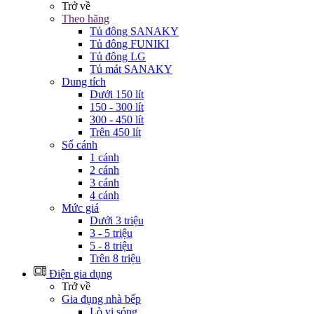
Trở về
Theo hãng
Tủ đông SANAKY
Tủ đông FUNIKI
Tủ đông LG
Tủ mát SANAKY
Dung tích
Dưới 150 lít
150 - 300 lít
300 - 450 lít
Trên 450 lít
Số cánh
1 cánh
2 cánh
3 cánh
4 cánh
Mức giá
Dưới 3 triệu
3 - 5 triệu
5 - 8 triệu
Trên 8 triệu
Điện gia dụng
Trở về
Gia đụng nhà bếp
Lò vi sóng