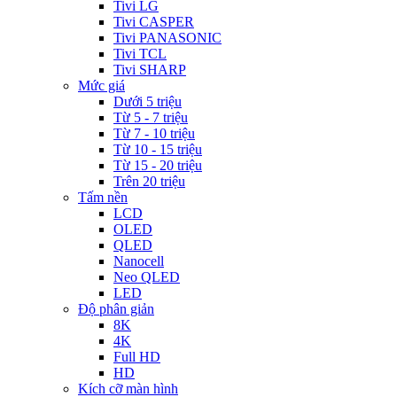
Tivi LG
Tivi CASPER
Tivi PANASONIC
Tivi TCL
Tivi SHARP
Mức giá
Dưới 5 triệu
Từ 5 - 7 triệu
Từ 7 - 10 triệu
Từ 10 - 15 triệu
Từ 15 - 20 triệu
Trên 20 triệu
Tấm nền
LCD
OLED
QLED
Nanocell
Neo QLED
LED
Độ phân giản
8K
4K
Full HD
HD
Kích cỡ màn hình