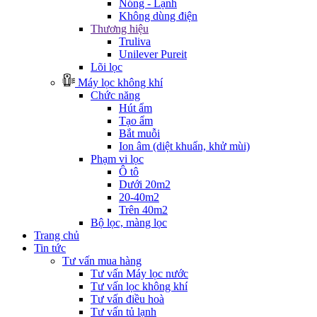
Nóng - Lạnh
Không dùng điện
Thương hiệu
Truliva
Unilever Pureit
Lõi lọc
Máy lọc không khí
Chức năng
Hút ẩm
Tạo ẩm
Bắt muỗi
Ion âm (diệt khuẩn, khử mùi)
Phạm vi lọc
Ô tô
Dưới 20m2
20-40m2
Trên 40m2
Bộ lọc, màng lọc
Trang chủ
Tin tức
Tư vấn mua hàng
Tư vấn Máy lọc nước
Tư vấn lọc không khí
Tư vấn điều hoà
Tư vấn tủ lạnh