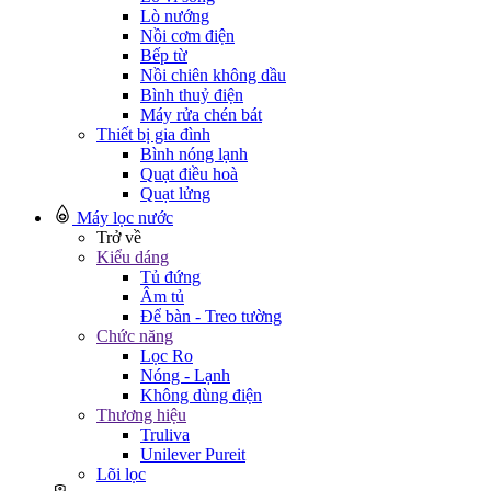
Lò nướng
Nồi cơm điện
Bếp từ
Nồi chiên không dầu
Bình thuỷ điện
Máy rửa chén bát
Thiết bị gia đình
Bình nóng lạnh
Quạt điều hoà
Quạt lửng
Máy lọc nước
Trở về
Kiểu dáng
Tủ đứng
Âm tủ
Để bàn - Treo tường
Chức năng
Lọc Ro
Nóng - Lạnh
Không dùng điện
Thương hiệu
Truliva
Unilever Pureit
Lõi lọc