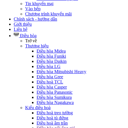
Tin khuyến mại
Vào bếp
Chương trình khuyến mãi
Chính sách - hướng dẫn
Giới thiệu
Liên hệ
Điều hòa
Trở về
Thương hiệu
Điều hòa Midea
Điều hòa Funiki
Điều hòa Daikin
Điều hòa LG
Điều hòa Mitsubishi Heavy
Điều hòa Gree
Điều hoà TCL
Điều hòa Casper
Điều hòa Panasonic
Điều hòa Sumikura
Điều hòa Nagakawa
Kiểu điều hoà
Điều hoà treo tường
Điều hoà tủ đứng
Điều hoà âm trần