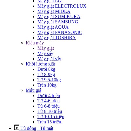
Máy giặt LG
Máy giặt ELECTROLUX
Máy giặt MIDEA
Máy giặt SUMIKURA
Máy giặt SAMSUNG
Máy giặt AQUA
Máy giặt PANASONIC
Máy giặt TOSHIBA
Kiểu máy
Máy giặt
Máy sấy
Máy giặt sấy
Khối lượng giặt
Dưới 8kg
Từ 8-9kg
Từ 9.5-10kg
Trên 10kg
Mức giá
Dưới 4 triệu
Từ 4-6 triệu
Từ 6-8 triệu
Từ 8-10 triệu
Từ 10-15 triệu
Trên 15 triệu
Tủ đông - Tủ mát