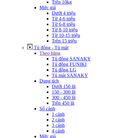
Trên 10kg
Mức giá
Dưới 4 triệu
Từ 4-6 triệu
Từ 6-8 triệu
Từ 8-10 triệu
Từ 10-15 triệu
Trên 15 triệu
Tủ đông - Tủ mát
Theo hãng
Tủ đông SANAKY
Tủ đông FUNIKI
Tủ đông LG
Tủ mát SANAKY
Dung tích
Dưới 150 lít
150 - 300 lít
300 - 450 lít
Trên 450 lít
Số cánh
1 cánh
2 cánh
3 cánh
4 cánh
Mức giá