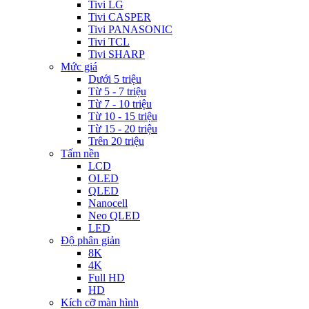
Tivi LG
Tivi CASPER
Tivi PANASONIC
Tivi TCL
Tivi SHARP
Mức giá
Dưới 5 triệu
Từ 5 - 7 triệu
Từ 7 - 10 triệu
Từ 10 - 15 triệu
Từ 15 - 20 triệu
Trên 20 triệu
Tấm nền
LCD
OLED
QLED
Nanocell
Neo QLED
LED
Độ phân giản
8K
4K
Full HD
HD
Kích cỡ màn hình