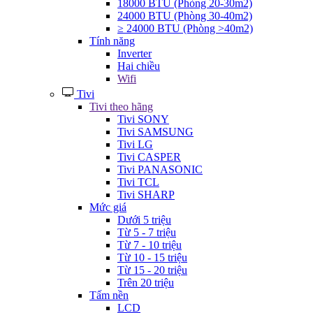
18000 BTU (Phòng 20-30m2)
24000 BTU (Phòng 30-40m2)
≥ 24000 BTU (Phòng >40m2)
Tính năng
Inverter
Hai chiều
Wifi
Tivi
Tivi theo hãng
Tivi SONY
Tivi SAMSUNG
Tivi LG
Tivi CASPER
Tivi PANASONIC
Tivi TCL
Tivi SHARP
Mức giá
Dưới 5 triệu
Từ 5 - 7 triệu
Từ 7 - 10 triệu
Từ 10 - 15 triệu
Từ 15 - 20 triệu
Trên 20 triệu
Tấm nền
LCD