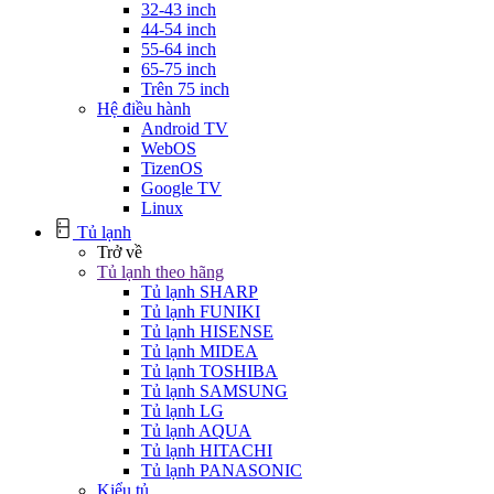
32-43 inch
44-54 inch
55-64 inch
65-75 inch
Trên 75 inch
Hệ điều hành
Android TV
WebOS
TizenOS
Google TV
Linux
Tủ lạnh
Trở về
Tủ lạnh theo hãng
Tủ lạnh SHARP
Tủ lạnh FUNIKI
Tủ lạnh HISENSE
Tủ lạnh MIDEA
Tủ lạnh TOSHIBA
Tủ lạnh SAMSUNG
Tủ lạnh LG
Tủ lạnh AQUA
Tủ lạnh HITACHI
Tủ lạnh PANASONIC
Kiểu tủ