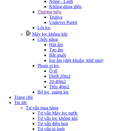
Nóng - Lạnh
Không dùng điện
Thương hiệu
Truliva
Unilever Pureit
Lõi lọc
Máy lọc không khí
Chức năng
Hút ẩm
Tạo ẩm
Bắt muỗi
Ion âm (diệt khuẩn, khử mùi)
Phạm vi lọc
Ô tô
Dưới 20m2
20-40m2
Trên 40m2
Bộ lọc, màng lọc
Trang chủ
Tin tức
Tư vấn mua hàng
Tư vấn Máy lọc nước
Tư vấn lọc không khí
Tư vấn điều hoà
Tư vấn tủ lạnh