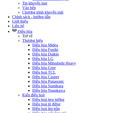
Tin khuyến mại
Vào bếp
Chương trình khuyến mãi
Chính sách - hướng dẫn
Giới thiệu
Liên hệ
Điều hòa
Trở về
Thương hiệu
Điều hòa Midea
Điều hòa Funiki
Điều hòa Daikin
Điều hòa LG
Điều hòa Mitsubishi Heavy
Điều hòa Gree
Điều hoà TCL
Điều hòa Casper
Điều hòa Panasonic
Điều hòa Sumikura
Điều hòa Nagakawa
Kiểu điều hoà
Điều hoà treo tường
Điều hoà tủ đứng
Điều hoà âm trần