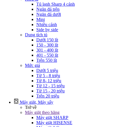
Tủ lạnh Sharp 4 cánh
Ngăn đá trên
Ngăn đá dưới
Mini
Nhiều cánh
Side by side
Dung tích tủ
Dưới 150 lít
150 - 300 lít
301 - 400 lít
401 - 550 lít
Trên 550 lít
Mức giá
Dưới 5 triệu
Từ 5 - 8 triệu
Từ 8- 12 triệu
Từ 12 - 15 triệu
Từ 15 - 20 triệu
Trên 20 triệu
Máy giặt, Máy sấy
Trở về
Máy giặt theo hãng
Máy giặt SHARP
Máy giặt HISENSE