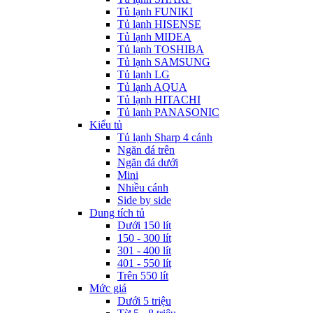
Tủ lạnh FUNIKI
Tủ lạnh HISENSE
Tủ lạnh MIDEA
Tủ lạnh TOSHIBA
Tủ lạnh SAMSUNG
Tủ lạnh LG
Tủ lạnh AQUA
Tủ lạnh HITACHI
Tủ lạnh PANASONIC
Kiểu tủ
Tủ lạnh Sharp 4 cánh
Ngăn đá trên
Ngăn đá dưới
Mini
Nhiều cánh
Side by side
Dung tích tủ
Dưới 150 lít
150 - 300 lít
301 - 400 lít
401 - 550 lít
Trên 550 lít
Mức giá
Dưới 5 triệu