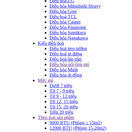
Điều hòa LG
Điều hòa Mitsubishi Heavy
Điều hòa Gree
Điều hoà TCL
Điều hòa Casper
Điều hòa Panasonic
Điều hòa Sumikura
Điều hòa Nagakawa
Kiểu điều hoà
Điều hoà treo tường
Điều hoà tủ đứng
Điều hoà âm trần
ĐIều hòa nối ống gió
Điều hòa Multi
Điều hòa di động
Mức giá
Dưới 7 triệu
Từ 7 - 9 triệu
Từ 9 - 12 triệu
Từ 12- 15 triệu
Từ 15- 20 triệu
Trên 20 triệu
Theo loại sản phẩm
9000 BTU (Phòng ≤ 15m2)
12000 BTU (Phòng 15-20m2)