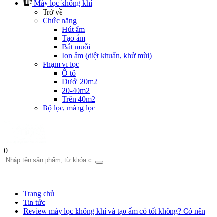
Máy lọc không khí
Trở về
Chức năng
Hút ẩm
Tạo ẩm
Bắt muỗi
Ion âm (diệt khuẩn, khử mùi)
Phạm vi lọc
Ô tô
Dưới 20m2
20-40m2
Trên 40m2
Bộ lọc, màng lọc
0
Trang chủ
Tin tức
Review máy lọc không khí và tạo ẩm có tốt không? Có nên