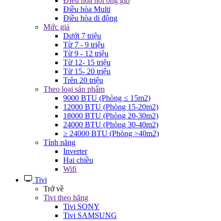
ĐIều hòa nối ống gió
Điều hòa Multi
Điều hòa di động
Mức giá
Dưới 7 triệu
Từ 7 - 9 triệu
Từ 9 - 12 triệu
Từ 12- 15 triệu
Từ 15- 20 triệu
Trên 20 triệu
Theo loại sản phẩm
9000 BTU (Phòng ≤ 15m2)
12000 BTU (Phòng 15-20m2)
18000 BTU (Phòng 20-30m2)
24000 BTU (Phòng 30-40m2)
≥ 24000 BTU (Phòng >40m2)
Tính năng
Inverter
Hai chiều
Wifi
Tivi
Trở về
Tivi theo hãng
Tivi SONY
Tivi SAMSUNG