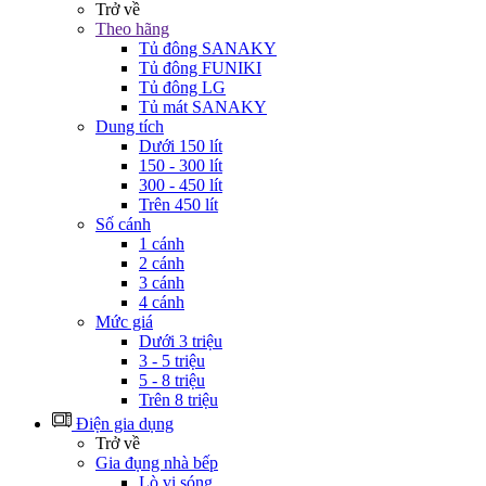
Trở về
Theo hãng
Tủ đông SANAKY
Tủ đông FUNIKI
Tủ đông LG
Tủ mát SANAKY
Dung tích
Dưới 150 lít
150 - 300 lít
300 - 450 lít
Trên 450 lít
Số cánh
1 cánh
2 cánh
3 cánh
4 cánh
Mức giá
Dưới 3 triệu
3 - 5 triệu
5 - 8 triệu
Trên 8 triệu
Điện gia dụng
Trở về
Gia đụng nhà bếp
Lò vi sóng