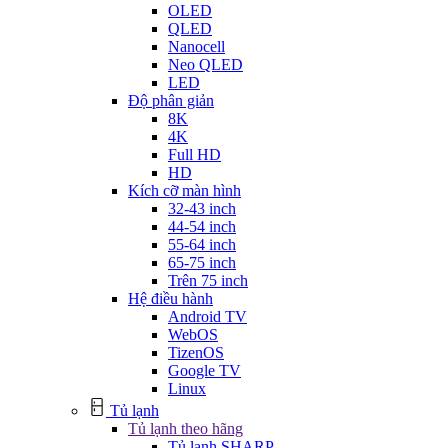
OLED
QLED
Nanocell
Neo QLED
LED
Độ phân giản
8K
4K
Full HD
HD
Kích cỡ màn hình
32-43 inch
44-54 inch
55-64 inch
65-75 inch
Trên 75 inch
Hệ điều hành
Android TV
WebOS
TizenOS
Google TV
Linux
Tủ lạnh
Tủ lạnh theo hãng
Tủ lạnh SHARP