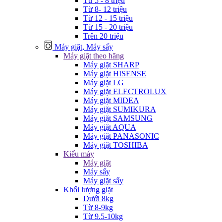
Từ 5 - 8 triệu
Từ 8- 12 triệu
Từ 12 - 15 triệu
Từ 15 - 20 triệu
Trên 20 triệu
Máy giặt, Máy sấy
Máy giặt theo hãng
Máy giặt SHARP
Máy giặt HISENSE
Máy giặt LG
Máy giặt ELECTROLUX
Máy giặt MIDEA
Máy giặt SUMIKURA
Máy giặt SAMSUNG
Máy giặt AQUA
Máy giặt PANASONIC
Máy giặt TOSHIBA
Kiểu máy
Máy giặt
Máy sấy
Máy giặt sấy
Khối lượng giặt
Dưới 8kg
Từ 8-9kg
Từ 9.5-10kg