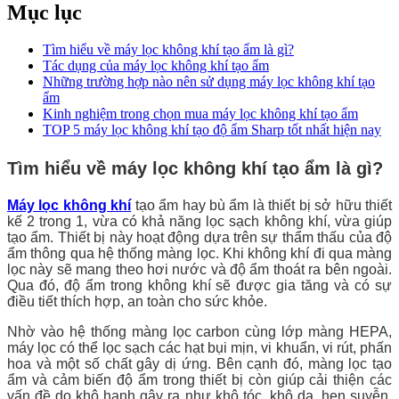
Mục lục
Tìm hiểu về máy lọc không khí tạo ẩm là gì?
Tác dụng của máy lọc không khí tạo ẩm
Những trường hợp nào nên sử dụng máy lọc không khí tạo
ẩm
Kinh nghiệm trong chọn mua máy lọc không khí tạo ẩm
TOP 5 máy lọc không khí tạo độ ẩm Sharp tốt nhất hiện nay
Tìm hiểu về máy lọc không khí tạo ẩm là gì?
Máy lọc không khí
tạo ẩm hay bù ẩm là thiết bị sở hữu thiết
kế 2 trong 1, vừa có khả năng lọc sạch không khí, vừa giúp
tạo ẩm. Thiết bị này hoạt động dựa trên sự thẩm thấu của độ
ẩm thông qua hệ thống màng lọc. Khi không khí đi qua màng
lọc này sẽ mang theo hơi nước và độ ẩm thoát ra bên ngoài.
Qua đó, độ ẩm trong không khí sẽ được gia tăng và có sự
điều tiết thích hợp, an toàn cho sức khỏe.
Nhờ vào hệ thống màng lọc carbon cùng lớp màng HEPA,
máy lọc có thể lọc sạch các hạt bụi mịn, vi khuẩn, vi rút, phấn
hoa và một số chất gây dị ứng. Bên cạnh đó, màng lọc tạo
ẩm và cảm biến độ ẩm trong thiết bị còn giúp cải thiện các
vấn đề do khô hanh gây ra như khô tóc, khô da, hen suyễn,