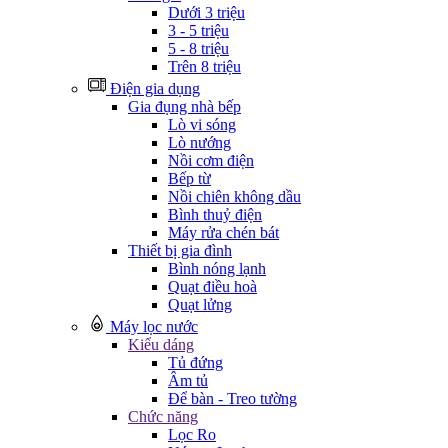
Dưới 3 triệu
3 - 5 triệu
5 - 8 triệu
Trên 8 triệu
Điện gia dụng
Gia đụng nhà bếp
Lò vi sóng
Lò nướng
Nồi cơm điện
Bếp từ
Nồi chiên không dầu
Bình thuỷ điện
Máy rửa chén bát
Thiết bị gia đình
Bình nóng lạnh
Quạt điều hoà
Quạt lửng
Máy lọc nước
Kiểu dáng
Tủ đứng
Âm tủ
Để bàn - Treo tường
Chức năng
Lọc Ro