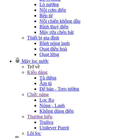
Lò nướng
Nồi cơm điện
Bếp từ
Nồi chiên không dầu
Bình thuỷ điện
Máy rửa chén bát
Thiết bị gia đình
Bình nóng lạnh
Quạt điều hoà
Quạt lửng
Máy lọc nước
Trở về
Kiểu dáng
Tủ đứng
Âm tủ
Để bàn - Treo tường
Chức năng
Lọc Ro
Nóng - Lạnh
Không dùng điện
Thương hiệu
Truliva
Unilever Pureit
Lõi lọc