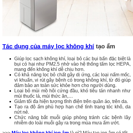
Tác dụng của máy lọc không khí
tạo ẩm
Giúp lọc sạch không khí, loại bỏ các bụi bẩn đặc biệt là
bụi có hại như PM2.5 nhờ vào hệ thống tấm lọc HEPA,
mang đến không khí dễ chịu hơn.
Có khả năng lọc bỏ chất gây dị ứng, các loại nấm mốc,
vi khuẩn, vi rút gây bệnh có trong không khí, từ đó giúp
đảm bảo an toàn sức khỏe hơn cho người dùng.
Loại bỏ mùi mồ hôi cứng đầu, khó tiêu tán nhanh như
mùi thuốc lá, mùi thức ăn,…
Giảm tối đa hiện tượng tĩnh điện trên quần áo, trên da.
Tạo ra độ ẩm phù hợp hạn chế tình trạng tóc khô, da
nứt nẻ.
Chức năng bắt muỗi giúp phòng tránh các bệnh lây
nhiễm do loài muỗi gây ra trong mùa mưa ẩm ướt.
>>>
Máy lọc không khí ion âm
là gì? Máy tạo ion âm có tốt