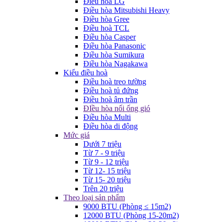
Điều hòa LG
Điều hòa Mitsubishi Heavy
Điều hòa Gree
Điều hoà TCL
Điều hòa Casper
Điều hòa Panasonic
Điều hòa Sumikura
Điều hòa Nagakawa
Kiểu điều hoà
Điều hoà treo tường
Điều hoà tủ đứng
Điều hoà âm trần
ĐIều hòa nối ống gió
Điều hòa Multi
Điều hòa di động
Mức giá
Dưới 7 triệu
Từ 7 - 9 triệu
Từ 9 - 12 triệu
Từ 12- 15 triệu
Từ 15- 20 triệu
Trên 20 triệu
Theo loại sản phẩm
9000 BTU (Phòng ≤ 15m2)
12000 BTU (Phòng 15-20m2)