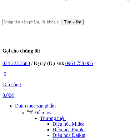
Tìm kiếm
Gọi cho chúng tôi
034 223 3680
/ Đại lý (Dự án):
0963 758 066
0
Giỏ hàng
0.00đ
Danh mục sản phẩm
Điều hòa
Thương hiệu
Điều hòa Midea
Điều hòa Funiki
Điều hòa Daikin