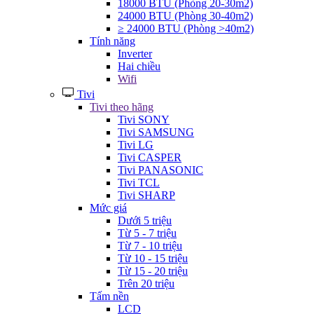
18000 BTU (Phòng 20-30m2)
24000 BTU (Phòng 30-40m2)
≥ 24000 BTU (Phòng >40m2)
Tính năng
Inverter
Hai chiều
Wifi
Tivi
Tivi theo hãng
Tivi SONY
Tivi SAMSUNG
Tivi LG
Tivi CASPER
Tivi PANASONIC
Tivi TCL
Tivi SHARP
Mức giá
Dưới 5 triệu
Từ 5 - 7 triệu
Từ 7 - 10 triệu
Từ 10 - 15 triệu
Từ 15 - 20 triệu
Trên 20 triệu
Tấm nền
LCD