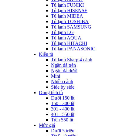
Tủ lạnh FUNIKI
Tủ lạnh HISENSE
Tủ lạnh MIDEA
Tủ lạnh TOSHIBA
Tủ lạnh SAMSUNG
Tủ lạnh LG
Tủ lạnh AQUA
Tủ lạnh HITACHI
Tủ lạnh PANASONIC
Kiểu tủ
Tủ lạnh Sharp 4 cánh
Ngăn đá trên
Ngăn đá dưới
Mini
Nhiều cánh
Side by side
Dung tích tủ
Dưới 150 lít
150 - 300 lít
301 - 400 lít
401 - 550 lít
Trên 550 lít
Mức giá
Dưới 5 triệu