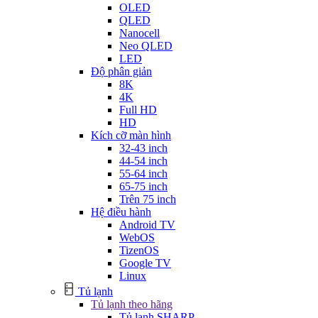
OLED
QLED
Nanocell
Neo QLED
LED
Độ phân giản
8K
4K
Full HD
HD
Kích cỡ màn hình
32-43 inch
44-54 inch
55-64 inch
65-75 inch
Trên 75 inch
Hệ điều hành
Android TV
WebOS
TizenOS
Google TV
Linux
Tủ lạnh
Tủ lạnh theo hãng
Tủ lạnh SHARP