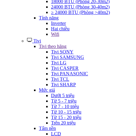
18000 BTU (Phòng 20-30m2)
24000 BTU (Phòng 30-40m2)
≥ 24000 BTU (Phòng >40m2)
Tính năng
Inverter
Hai chiều
Wifi
Tivi
Tivi theo hãng
Tivi SONY
Tivi SAMSUNG
Tivi LG
Tivi CASPER
Tivi PANASONIC
Tivi TCL
Tivi SHARP
Mức giá
Dưới 5 triệu
Từ 5 - 7 triệu
Từ 7 - 10 triệu
Từ 10 - 15 triệu
Từ 15 - 20 triệu
Trên 20 triệu
Tấm nền
LCD