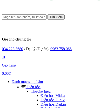
Tìm kiếm
Gọi cho chúng tôi
034 223 3680
/ Đại lý (Dự án):
0963 758 066
0
Giỏ hàng
0.00đ
Danh mục sản phẩm
Điều hòa
Thương hiệu
Điều hòa Midea
Điều hòa Funiki
Điều hòa Daikin