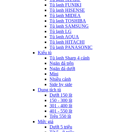
Tủ lạnh FUNIKI
Tủ lạnh HISENSE
Tủ lạnh MIDEA
Tủ lạnh TOSHIBA
Tủ lạnh SAMSUNG
Tủ lạnh LG
Tủ lạnh AQUA
Tủ lạnh HITACHI
Tủ lạnh PANASONIC
Kiểu tủ
Tủ lạnh Sharp 4 cánh
Ngăn đá trên
Ngăn đá dưới
Mini
Nhiều cánh
Side by side
Dung tích tủ
Dưới 150 lít
150 - 300 lít
301 - 400 lít
401 - 550 lít
Trên 550 lít
Mức giá
Dưới 5 triệu