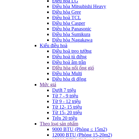
Điều hòa LG
Điều hòa Mitsubishi Heavy
Điều hòa Gree
Điều hoà TCL
Điều hòa Casper
Điều hòa Panasonic
Điều hòa Sumikura
Điều hòa Nagakawa
Kiểu điều hoà
Điều hoà treo tường
Điều hoà tủ đứng
Điều hoà âm trần
ĐIều hòa nối ống gió
Điều hòa Multi
Điều hòa di động
Mức giá
Dưới 7 triệu
Từ 7 - 9 triệu
Từ 9 - 12 triệu
Từ 12- 15 triệu
Từ 15- 20 triệu
Trên 20 triệu
Theo loại sản phẩm
9000 BTU (Phòng ≤ 15m2)
12000 BTU (Phòng 15-20m2)