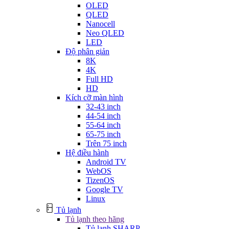
OLED
QLED
Nanocell
Neo QLED
LED
Độ phân giản
8K
4K
Full HD
HD
Kích cỡ màn hình
32-43 inch
44-54 inch
55-64 inch
65-75 inch
Trên 75 inch
Hệ điều hành
Android TV
WebOS
TizenOS
Google TV
Linux
Tủ lạnh
Tủ lạnh theo hãng
Tủ lạnh SHARP